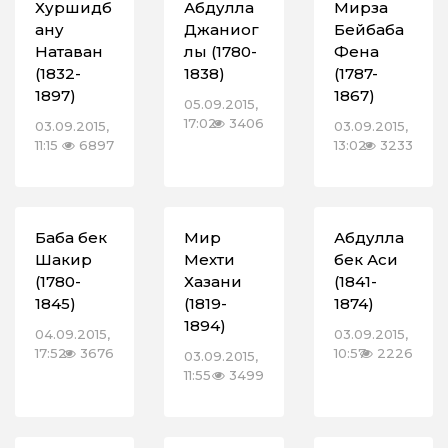
Хуршидб
Абдулла
Мирза
ану
Джаниог
Бейбаба
Натаван
лы (1780-
Фена
(1832-
1838)
(1787-
1897)
1867)
05.09.2015,
17:02
3406
03.09.2015,
03.09.2015,
11:15
6897
13:02
3233
Баба бек
Мир
Абдулла
Шакир
Мехти
бек Аси
(1780-
Хазани
(1841-
1845)
(1819-
1874)
1894)
04.09.2015,
03.09.2015,
17:52
3676
10:57
2226
03.09.2015,
11:55
3499