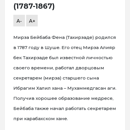
(1787-1867)
A-
A+
Мирза Бейбаба Фена (Тахирзаде) родился
в 1787 году в Шуше. Его отец Мирза Алияр
бек Тахирзаде был известной личностью
своего времени, работал дворцовым
секретарем (мирза) старшего сына
Ибрагим Халил хана – Мухаммедгасан аги.
Получив хорошее образование медресе,
Бейбаба также начал работать секретарем
при карабахском хане.