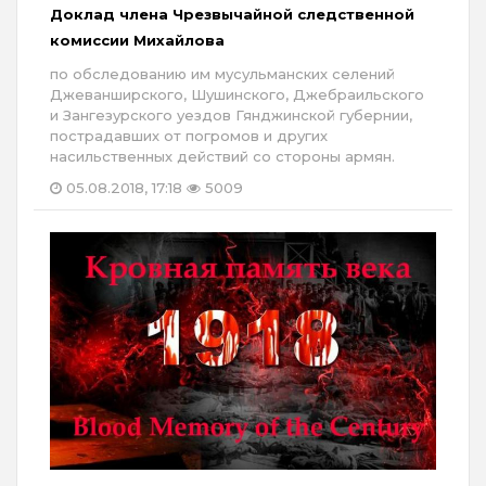
Доклад члена Чрезвычайной следственной
комиссии Михайлова
по обследованию им мусульманских селений
Джеванширского, Шушинского, Джебраильского
и Зангезурского уездов Гянджинской губернии,
пострадавших от погромов и других
насильственных действий со стороны армян.
05.08.2018, 17:18
5009