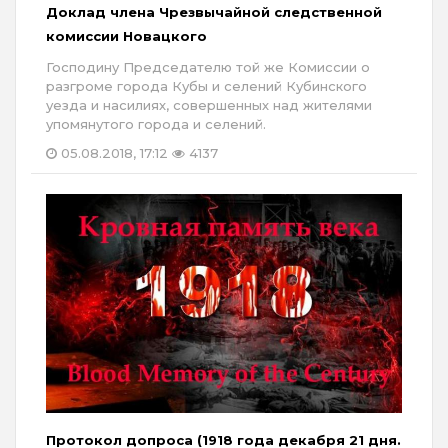
Доклад члена Чрезвычайной следственной
комиссии Новацкого
Господину Председателю той же Комиссии о
разгроме города Кубы и селений Кубинского
уезда и насилиях, совершенных над жителями
упомянутого города и селений.
05.08.2018, 17:12
4137
Протокол допроса (1918 года декабря 21 дня.