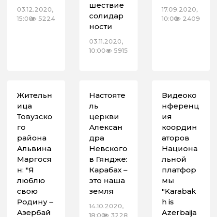
шествие
03.12.2020,
17.09.2020,
солидар
15:00
5224
10:00
2409
ности
03.11.2020,
10:00
5915
Жительн
Настояте
Видеоко
ица
ль
нференц
Товузско
церкви
ия
го
Алексан
координ
района
дра
аторов
Альвина
Невского
Национа
Маргося
в Гяндже:
льной
н: "Я
Карабах –
платфор
люблю
это наша
мы
свою
земля
"Karabak
Родину –
h is
14.10.2020,
Азербай
Azerbaija
18:00
3228