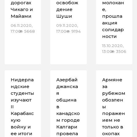
дорогах
освобож
молокан
Чикаго и
дение
е,
Майами
Шуши
прошла
акция
06.11.2020,
09.11.2020,
солидар
17:00
5668
17:00
9194
ности
15.10.2020,
13:00
3506
Нидерла
Азербай
Армяне
ндские
джанска
за
студенты
я
рубежом
изучают
община
обозлен
II
в
ы
Карабахс
канадско
поражен
кую
м городе
ием не
войну и
Калгари
только в
ее итоги
провела
окопах