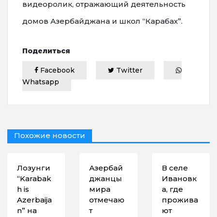
видеоролик, отражающий деятельность
домов Азербайджана и школ “Карабах”.
Поделиться
Facebook
Twitter
Whatsapp
Похожие новости
Лозунги
Азербай
В селе
“Karabak
джанцы
Ивановк
h is
мира
а, где
Azerbaija
отмечаю
прожива
n” на
т
ют