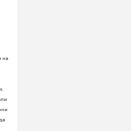
я на
х.
или
они
да