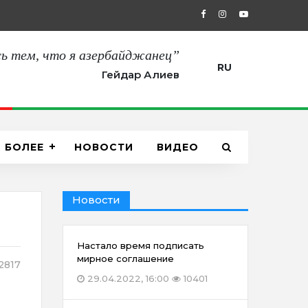
27.08.2021, 12:00
“Сегодня мы пол
ь тем, что я азербайджанец”
RU
Гейдар Алиев
БОЛЕЕ
НОВОСТИ
ВИДЕО
Новости
Настало время подписать
мирное соглашение
2817
29.04.2022, 16:00
10401