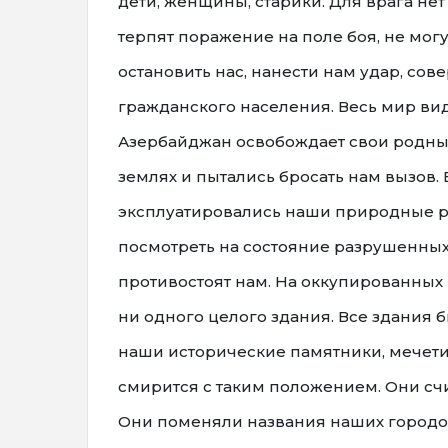
дети, женщины, старики. Для врага нет
терпят поражение на поле боя, не мог
остановить нас, нанести нам удар, сов
гражданского населения. Весь мир вид
Азербайджан освобождает свои родные
землях и пытались бросать нам вызов. 
эксплуатировались наши природные рес
посмотреть на состояние разрушенных 
противостоят нам. На оккупированных 
ни одного целого здания. Все здания
наши исторические памятники, мечети
смирится с таким положением. Они счи
Они поменяли названия наших городов