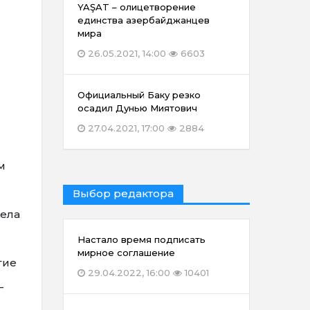
YAŞAT – олицетворение
единства азербайджанцев
мира
26.05.2021, 14:00
6603
Официальный Баку резко
осадил Дунью Миятович
27.04.2021, 17:00
2884
м
Выбор редактора
села
Настало время подписать
мирное соглашение
гие
29.04.2022, 16:00
10401
–