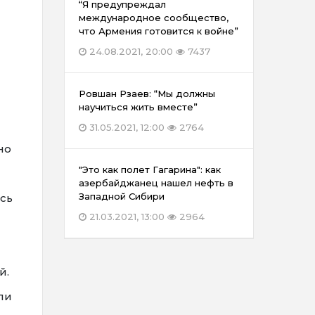
“Я предупреждал
международное сообщество,
что Армения готовится к войне”
24.08.2021, 20:00
7437
Ровшан Рзаев: “Мы должны
научиться жить вместе”
31.05.2021, 12:00
2764
но
"Это как полет Гагарина": как
азербайджанец нашел нефть в
Западной Сибири
сь
21.03.2021, 13:00
2964
й.
ли