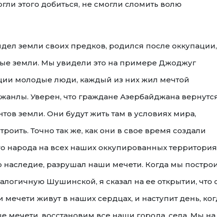
гли этого добиться, не смогли сломить волю
дел земли своих предков, родился после оккупации,
ные земли. Мы увидели это на примере Джоджуг
ии молодые люди, каждый из них жил мечтой
жанлы. Уверен, что граждане Азербайджана вернутс
тов земли. Они будут жить там в условиях мира,
троить. Точно так же, как они в свое время создали
о народа на всех наших оккупированных территория
о наследие, разрушал наши мечети. Когда мы постро
логичную Шушинской, я сказал на ее открытии, что 
и мечети живут в наших сердцах, и наступит день, ког
 мечети, восстановим все наши города, села. Мы на