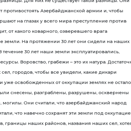
 разницы. Для них не существует такой разницы. Они
ут противостоять Азербайджанской армии и, чтобы
ершают на глазах у всего мира преступление против
ит, от какого коварного, озверевшего врага
 земли. На протяжении 30 лет они сидели на наших
В течение 30 лет наши земли эксплуатировались,
урсы. Воровство, грабежи – это их натура. Достаточ
сел, городов, чтобы все увидели, какие дикари
и уже освобожденных от оккупации землях не остало
 были снесены, разграблены, разрушены, осквернены
, могилы. Они считали, что азербайджанский народ
тали, что навечно сохранят эти земли под оккупацие
, границы наших районов, названия наших сел, хоте