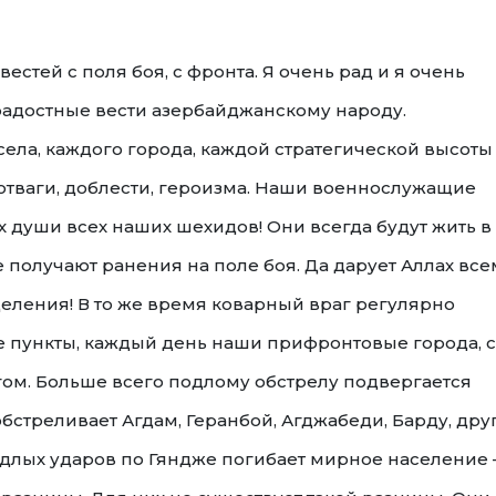
стей с поля боя, с фронта. Я очень рад и я очень
 радостные вести азербайджанскому народу.
ела, каждого города, каждой стратегической высоты
отваги, доблести, героизма. Наши военнослужащие
х души всех наших шехидов! Они всегда будут жить в
получают ранения на поле боя. Да дарует Аллах все
ения! В то же время коварный враг регулярно
 пункты, каждый день наши прифронтовые города, 
ом. Больше всего подлому обстрелу подвергается
обстреливает Агдам, Геранбой, Агджабеди, Барду, дру
одлых ударов по Гяндже погибает мирное население 