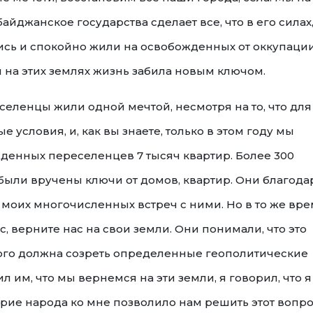
йджанское государства сделает все, что в его силах
сь и спокойно жили на освобожденных от оккупаци
ы на этих землях жизнь забила новым ключом.
еленцы жили одной мечтой, несмотря на то, что для
 условия, и, как вы знаете, только в этом году мы
денных переселенцев 7 тысяч квартир. Более 300
ли вручены ключи от домов, квартир. Они благода
де моих многочисленных встреч с ними. Но в то же вр
с, верните нас на свои земли. Они понимали, что это
того должна созреть определенные геополитические
л им, что мы вернемся на эти земли, я говорил, что я
верие народа ко мне позволило нам решить этот вопро