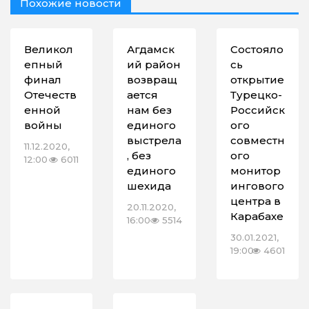
Похожие новости
Великол
Агдамск
Состояло
епный
ий район
сь
финал
возвращ
открытие
Отечеств
ается
Турецко-
енной
нам без
Российск
войны
единого
ого
выстрела
совместн
11.12.2020,
, без
ого
12:00
6011
единого
монитор
шехида
ингового
центра в
20.11.2020,
Карабахе
16:00
5514
30.01.2021,
19:00
4601