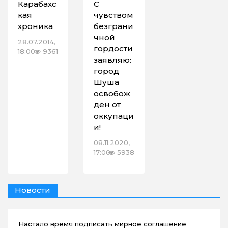
Карабахс
С
кая
чувством
хроника
безграни
чной
28.07.2014,
гордости
18:00
9361
заявляю:
город
Шуша
освобож
ден от
оккупаци
и!
08.11.2020,
17:00
5938
Новости
Настало время подписать мирное соглашение