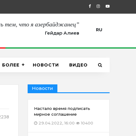
27.08.2021, 12:00
“Сегодня мы пол
ь тем, что я азербайджанец”
RU
Гейдар Алиев
БОЛЕЕ
НОВОСТИ
ВИДЕО
Новости
Настало время подписать
мирное соглашение
238
29.04.2022, 16:00
10400