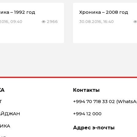
ика – 1992 год
Хроника – 2008 год
2016, 09:40
2966
30.08.2016, 16:40
КА
Контакты
Т
+994 70 718 33 02 (Whats
АЙДЖАН
+994 12 000
ИКА
Адрес э-почты