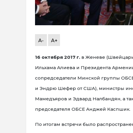
A-
A+
16 октября 2017 г.
в Женеве (Швейцари
Ильхама Алиева и Президента Армении
сопредседатели Минской группы ОБСЕ 
и Эндрю Шефер от США), министры ин
Мамедъяров и Эдвард Налбандян, а т
председателя ОБСЕ Анджей Каспшик.
По итогам встречи было распростране