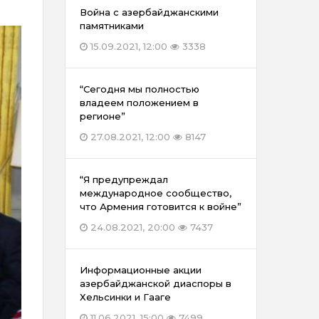
Война с азербайджанскими
памятниками
15.09.2021, 12:00
3338
“Сегодня мы полностью
владеем положением в
регионе”
27.08.2021, 12:00
8147
“Я предупреждал
международное сообщество,
что Армения готовится к войне”
24.08.2021, 20:00
7437
Информационные акции
азербайджанской диаспоры в
Хельсинки и Гааге
11.06.2021, 15:00
7499