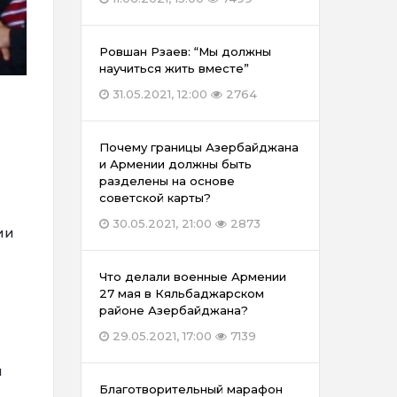
Ровшан Рзаев: “Мы должны
научиться жить вместе”
31.05.2021, 12:00
2764
Почему границы Азербайджана
и Армении должны быть
разделены на основе
советской карты?
30.05.2021, 21:00
2873
ии
Что делали военные Армении
27 мая в Кяльбаджарском
районе Азербайджана?
29.05.2021, 17:00
7139
и
Благотворительный марафон