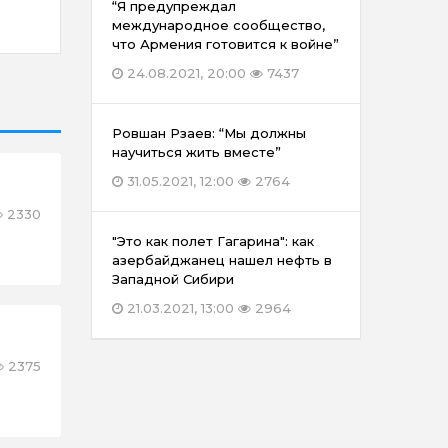
“Я предупреждал
международное сообщество,
что Армения готовится к войне”
24.08.2021, 20:00
7437
Ровшан Рзаев: “Мы должны
научиться жить вместе”
31.05.2021, 12:00
2764
2330
"Это как полет Гагарина": как
азербайджанец нашел нефть в
Западной Сибири
21.03.2021, 13:00
2964
2375