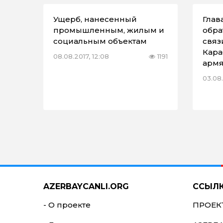
Ущерб, нанесенный
Глав
промышленным, жилым и
обра
социальным объектам
связ
Кара
08.08.2017, 12:08
1191
арм
03.08.
AZERBAYCANLI.ORG
ССЫЛ
- О проекте
ПРОЕК