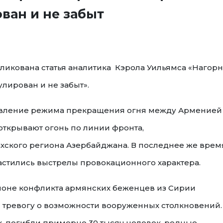
ван и не забыт
убликована статья аналитика Кэрола Уильямса «Нагор
улирован и не забыт».
бъявление режима прекращения огня между Арменией
ткрывают огонь по линии фронта,
ского региона Азербайджана. В последнее же врем
астились выстрелы провокационного характера.
гионе конфликта армянских беженцев из Сирии
 тревогу о возможности вооруженных столкновений.
х, погибли примерно 30 тысяч человек, родные