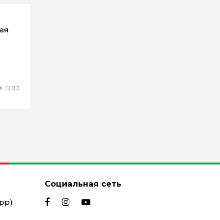
ая
1292
Социальная сеть
App)