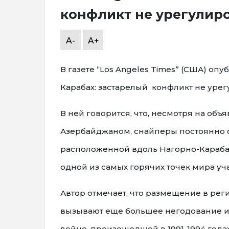
конфликт не урегулиро
A-
A+
В газете “Los Angeles Times” (США) оп
Карабах: застарелый конфликт не урег
В ней говорится, что, несмотря на о
Азербайджаном, снайперы постоянно о
расположенной вдоль Нагорно-Карабах
одной из самых горячих точек мира уч
Автор отмечает, что размещение в ре
вызывают еще большее негодование и
войне, произошедшей в 1991-1994 года