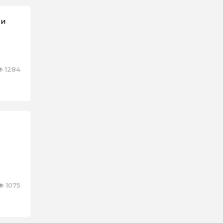
ии
1284
1075