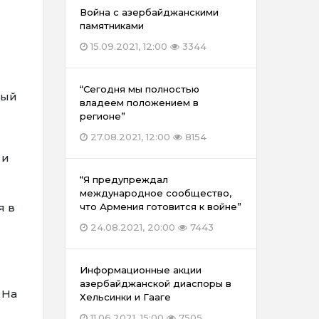
Война с азербайджанскими
памятниками
15.09.2021, 12:00
3344
“Сегодня мы полностью
ный
владеем положением в
регионе”
27.08.2021, 12:00
8154
 и
“Я предупреждал
международное сообщество,
я в
что Армения готовится к войне”
24.08.2021, 20:00
7443
Информационные акции
азербайджанской диаспоры в
 На
Хельсинки и Гааге
11.06.2021, 15:00
7505