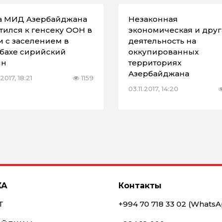
а МИД Азербайджана
Незаконная
тился к генсеку ООН в
экономическая и друг
и с заселением в
деятельность на
бахе сирийский
оккупированных
ян
территориях
Азербайджана
2017, 18:21
1159
03.11.2017, 14:20
КА
Контакты
Т
+994 70 718 33 02 (Whats