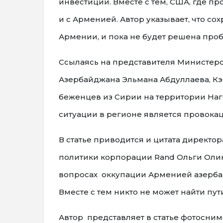
инвестиции. Вместе с тем, США, где п
и с Арменией. Автор указывает, что со
Армении, и пока не будет решена проб
Ссылаясь на представителя Министерс
Азербайджана Эльмана Абдуллаева, Кэ
беженцев из Сирии на территории На
ситуации в регионе является провок
В статье приводится и цитата директ
политики корпорации Rand Ольги Оликер
вопросах оккупации Арменией азербай
Вместе с тем никто не может найти п
Автор представляет в статье фотосни