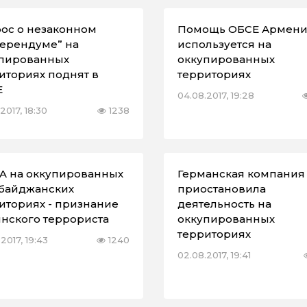
ос о незаконном
Помощь ОБСЕ Армен
ерендуме” на
используется на
пированных
оккупированных
иториях поднят в
территориях
Е
04.08.2017, 19:28
2017, 18:30
1238
A на оккупированных
Германская компания
байджанских
приостановила
иториях - признание
деятельность на
нского террориста
оккупированных
территориях
2017, 19:43
1240
02.08.2017, 19:41