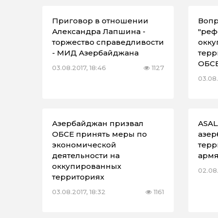
Приговор в отношении
Вопр
Александра Лапшина -
"реф
торжество справедливости
окку
- МИД Азербайджана
терр
ОБС
03.08.2017, 18:46
1127
03.08.
Азербайджан призвал
ASAL
ОБСЕ принять меры по
азер
экономической
терр
деятельности на
армя
оккупированных
02.08.
территориях
03.08.2017, 18:32
1161