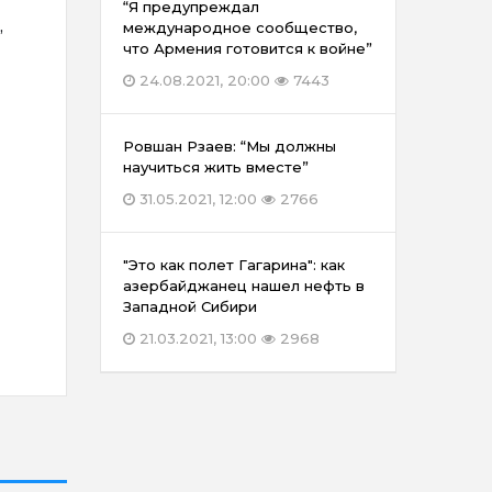
“Я предупреждал
,
международное сообщество,
что Армения готовится к войне”
24.08.2021, 20:00
7443
Ровшан Рзаев: “Мы должны
научиться жить вместе”
31.05.2021, 12:00
2766
"Это как полет Гагарина": как
азербайджанец нашел нефть в
Западной Сибири
21.03.2021, 13:00
2968