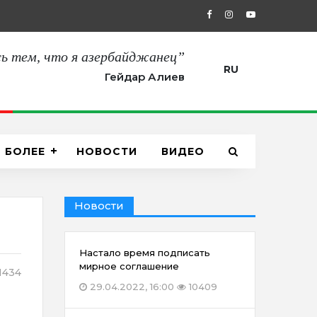
27.08.2021, 12:00
“Сегодня мы пол
ь тем, что я азербайджанец”
RU
Гейдар Алиев
БОЛЕЕ
НОВОСТИ
ВИДЕО
Новости
Настало время подписать
мирное соглашение
1434
29.04.2022, 16:00
10409