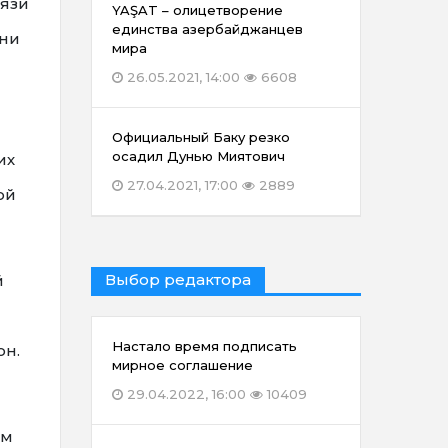
вязи
YAŞAT – олицетворение
единства азербайджанцев
 ни
мира
26.05.2021, 14:00
6608
Официальный Баку резко
осадил Дунью Миятович
их
27.04.2021, 17:00
2889
ой
Выбор редактора
й
Настало время подписать
он.
мирное соглашение
29.04.2022, 16:00
10409
ом