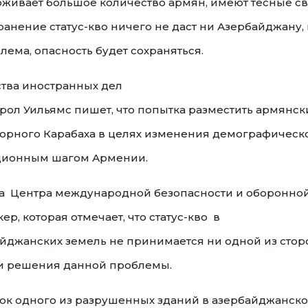
роживает большое количество армян, имеют тесные с
хранение статус-кво ничего не даст ни Азербайджану,
лема, опасность будет сохраняться.
тва иностранных дел
рол Уильямс пишет, что попытка разместить армянск
горного Карабаха в целях изменения демографическ
ационным шагом Армении.
ора Центра международной безопасности и оборонно
, которая отмечает, что статус-кво в
джанских земель не принимается ни одной из стор
ути решения данной проблемы.
мок одного из разрушенных зданий в азербайджанск