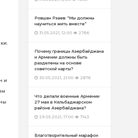
Ровшан Рзаев: “Мы должны
научиться жить вместе”
31.05.2021, 12:00
2766
ки.
Почему границы Азербайджана
и Армении должны быть
разделены на основе
советской карты?
30.05.2021, 21:00
2876
н и
им
Что делали военные Армении
ены
27 мая в Кяльбаджарском
районе Азербайджана?
29.05.2021, 17:00
7143
Благотворительный марафон