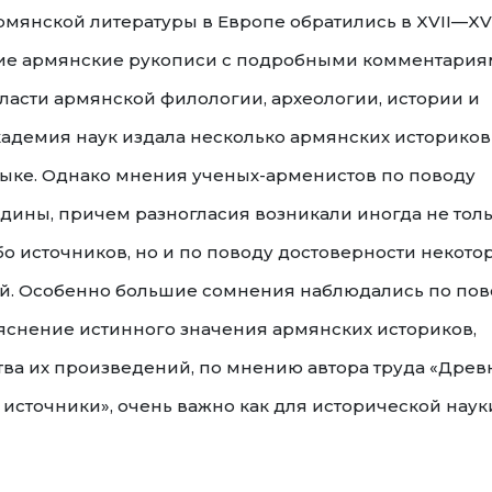
рмянской литературы в Европе обратились в XVII—XVI
вние армянские рукописи с подробными комментария
ласти армянской филологии, археологии, истории и
кадемия наук издала несколько армянских историков
зыке. Однако мнения ученых-арменистов по поводу
едины, причем разногласия возникали иногда не тол
о источников, но и по поводу достоверности некото
й. Особенно большие сомнения наблюдались по пов
яснение истинного значения армянских историков,
ва их произведений, по мнению автора труда «Древ
источники», очень важно как для исторической наук