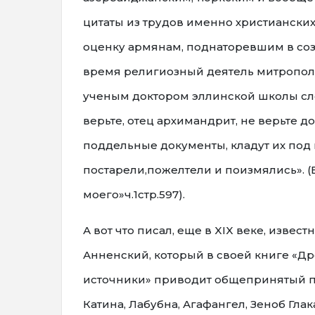
цитаты из трудов именно христианских
оценку армянам, поднаторевшим в соз
время религиозный деятель митропол
ученым доктором эллинской школы сл
верьте, отец архимандрит, не верьте
поддельные документы, кладут их под 
постарели,пожелтели и поизмялись». 
моего»ч.1стр.597).
А вот что писал, еще в XIX веке, изве
Анненский, который в своей книге «Д
источники» приводит общепринятый п
Катина, Лабубна, Агафангел, Зеноб Гла