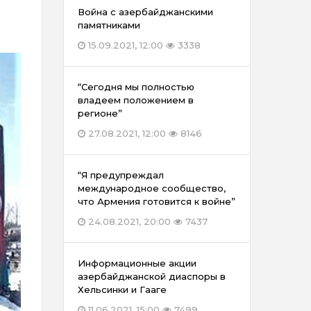
Война с азербайджанскими
памятниками
15.09.2021, 12:00
3338
“Сегодня мы полностью
владеем положением в
регионе”
27.08.2021, 12:00
8146
“Я предупреждал
международное сообщество,
что Армения готовится к войне”
24.08.2021, 20:00
7437
Информационные акции
азербайджанской диаспоры в
Хельсинки и Гааге
11.06.2021, 15:00
7499