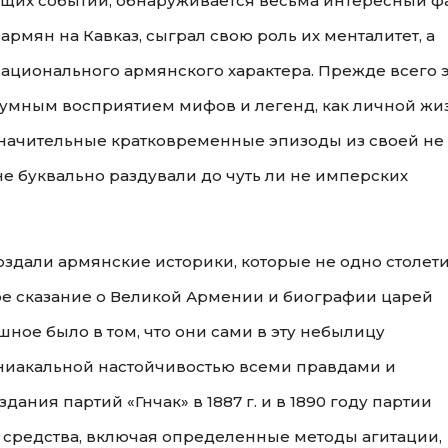
щих событий, обнаруживается весьма интересный ф
армян на Кавказ, сыграл свою роль их менталитет, а
национального армянского характера. Прежде всего 
здумным восприятием мифов и легенд, как личной жи
езначительные кратковременные эпизоды из своей не
е буквально раздували до чуть ли не имперских
создали армянские историки, которые не одно столет
 сказание о Великой Армении и биографии царей
ное было в том, что они сами в эту небылицу
аниакальной настойчивостью всеми правдами и
ания партий «Гнчак» в 1887 г. и в 1890 году партии
средства, включая определенные методы агитации,