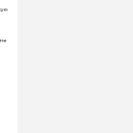
кую
«Не