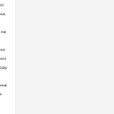
II
ми,
 на
ько
рых
оду
ние
и