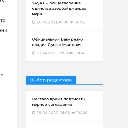
акт
YAŞAT – олицетворение
единства азербайджанцев
мира
это
26.05.2021, 14:00
6602
зни.
Официальный Баку резко
осадил Дунью Миятович
27.04.2021, 17:00
2884
ие
Выбор редактора
Настало время подписать
мирное соглашение
29.04.2022, 16:00
10400