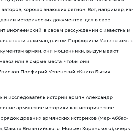
 авторов, хорошо знающих регион. Вот, например, ка
дании исторических документов, дал в свое
ит Вифлеемский, в своем рассуждении с известным
овесности архимандритом Порфирием Успенским : 
 документам армян, они мошенники, выдумывают
навоз или в сырые места, чтобы они
(Епископ Порфирий Успенский «Книга Бытия
стный исследователь истории армян Александр
ревние армянские историки как исторические
орядок древних армянских историков (Мар-Аббас-
ка, Фавста Византийского, Моисея Хоренского), очерк