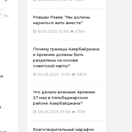
Ровшан Рзаев: “Мы должны
научиться жить вместе”
31.05.2021, 12:00
2764
Почему границы Азербайджана
и Армении должны быть
разделены на основе
советской карты?
30.05.2021, 21:00
2873
ак
Что делали военные Армении
27 мая в Кяльбаджарском
районе Азербайджана?
в
29.05.2021, 17:00
7139
Благотворительный марафон