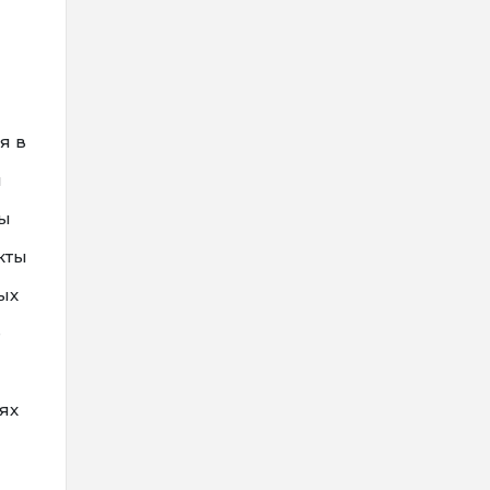
я в
и
ны
кты
ых
е
ях