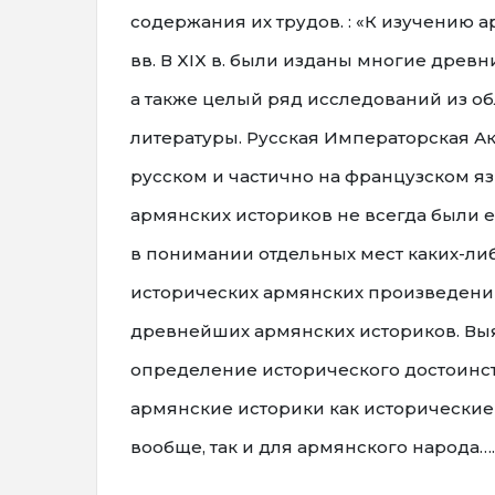
содержания их трудов. : «К изучению а
вв. В XIX в. были изданы многие дре
а также целый ряд исследований из об
литературы. Русская Императорская А
русском и частично на французском я
армянских историков не всегда были 
в понимании отдельных мест каких-либ
исторических армянских произведени
древнейших армянских историков. Вы
определение исторического достоинст
армянские историки как исторические 
вообще, так и для армянского народа….