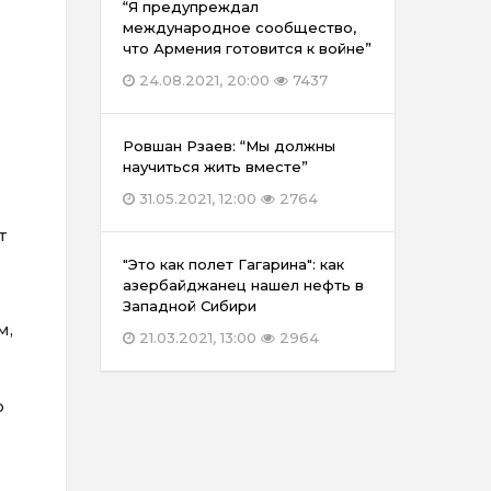
“Я предупреждал
международное сообщество,
что Армения готовится к войне”
24.08.2021, 20:00
7437
Ровшан Рзаев: “Мы должны
научиться жить вместе”
31.05.2021, 12:00
2764
т
"Это как полет Гагарина": как
азербайджанец нашел нефть в
Западной Сибири
м,
21.03.2021, 13:00
2964
ю