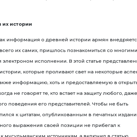
и их истории
как информация о древней истории армян внедряетс
сего их самих, пришлось познакомиться со многим
и электроном исполнении. В этой статье представле
 истории, которые проливают свет на некоторые аспе
также информацию, хоть и предоставляемую в открыт
огда не говорят те, кто встает на защиту любого, даж
ого поведения его представителей. Чтобы не быть
тился к цитатам, опубликованным в печатных издани
вного выражения своей позиции не прибегал к
к мусульманским источникам, а включил в статью