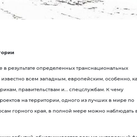
тории
зе в результате определенных транснациональных
 известно всем западным, европейским, особенно, к
икам, правительствам и… спецслужбам. К чему
оектов на территории, одного из лучших в мире по
ам горного края, в полной мере можно наблюдать 