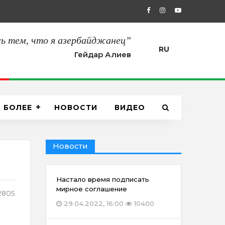
27.08.2021, 12:00
“Сегодня мы пол
ь тем, что я азербайджанец”
RU
Гейдар Алиев
БОЛЕЕ
НОВОСТИ
ВИДЕО
Новости
Настало время подписать
мирное соглашение
805
29.04.2022, 16:00
10400