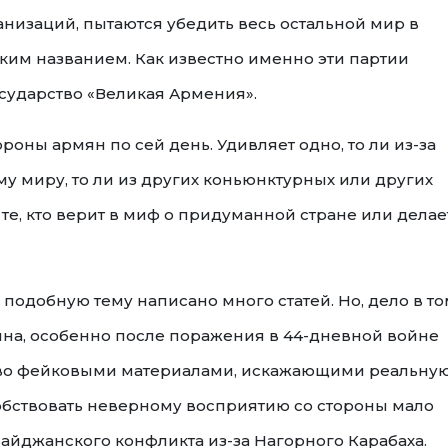
низаций, пытаются убедить весь остальной мир в
ким названием. Как известно именно эти партии
осударство «Великая Армения».
оны армян по сей день. Удивляет одно, то ли из-за
у миру, то ли из других коньюнктурных или других
те, кто верит в миф о придуманной стране или делае
 подобную тему написано много статей. Но, дело в то
на, особенно после поражения в 44-дневной войне
тво фейковыми материалами, искажающими реальну
собствовать неверному восприятию со стороны мало
йджанского конфликта из-за Нагорного Карабаха.