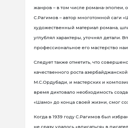
жанров – в том числе романа-эпопеи, 
С.Рагимов – автор многотомной саги 
художественный материал романа, шли
углублял характеры, уточнял детали.
профессиональное его мастерство наи
Следует также отметить, что соверше
качественного роста азербайджанской
М.С.Ордубади, и мастерских и композ
время диктовало необходимость созда
«Шамо» до конца своей жизни, смог со
Когда в 1939 году С.Рагимов был избр
не сразу удалось «вписаться» в писат