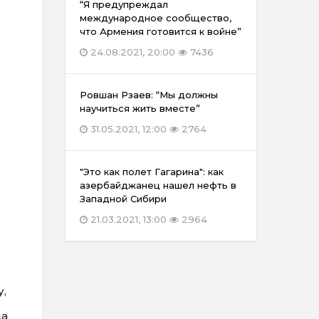
“Я предупреждал
международное сообщество,
что Армения готовится к войне”
24.08.2021, 20:00
7436
Ровшан Рзаев: “Мы должны
научиться жить вместе”
31.05.2021, 12:00
2764
"Это как полет Гагарина": как
азербайджанец нашел нефть в
Западной Сибири
21.03.2021, 13:00
2964
,
да