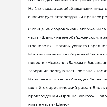
В 1954 году С.Рагимова в третий раз 
На 2-м съезде азербайджанских писате
анализирует литературный процесс ре
С конца 50-х годов жизнь его уже был
часть «Шамо» на азербайджанском, а за
В основе их – мотивы устного народно
Москве появляется сборник «Ключ жизн
повести «Мехман», «Бахрам и Заравшан
Завершив первую часть романа «Памятн
Написана и повесть «Атазаде». Увлек
целый юмористический роман. Вновь о
произведении «Орлица Кавказа». Появ
новые части «Шамо».