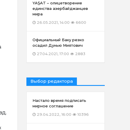
YAŞAT – олицетворение
единства азербайджанцев
мира
26.05.2021, 14:00
6600
Официальный Баку резко
осадил Дунью Миятович
й
27.04.2021, 17:00
2883
Выбор редактора
Настало время подписать
мирное соглашение
ВД.
29.04.2022, 16:00
10396
х