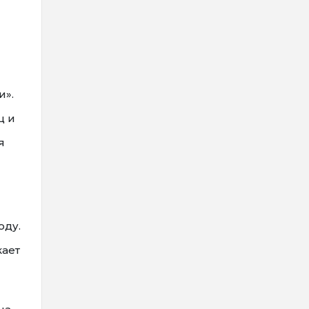
и».
ц и
я
оду.
кает