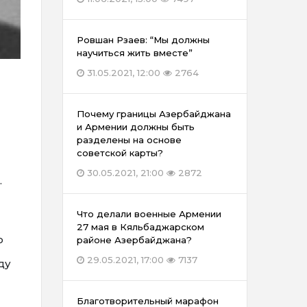
Ровшан Рзаев: “Мы должны
научиться жить вместе”
31.05.2021, 12:00
2764
Почему границы Азербайджана
и Армении должны быть
разделены на основе
советской карты?
30.05.2021, 21:00
2872
.
Что делали военные Армении
27 мая в Кяльбаджарском
о
районе Азербайджана?
29.05.2021, 17:00
7137
ду
Благотворительный марафон