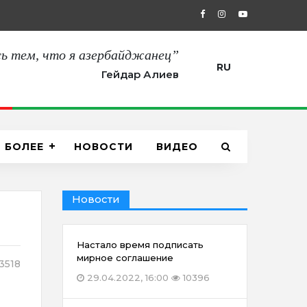
27.08.2021, 12:00
“Сегодня мы пол
ь тем, что я азербайджанец”
RU
Гейдар Алиев
БОЛЕЕ
НОВОСТИ
ВИДЕО
Новости
Настало время подписать
мирное соглашение
3518
29.04.2022, 16:00
10396