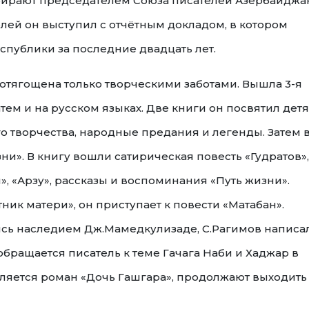
избирают председателем Союза писателей Азербайджа
лей он выступил с отчётным докладом, в котором
спублики за последние двадцать лет.
а отягощена только творческими заботами. Вышла 3-я
тем и на русском языках. Две книги он посвятил детя
го творчества, народные предания и легенды. Затем 
и». В книгу вошли сатирическая повесть «Гудратов»,
», «Арзу», рассказы и воспоминания «Путь жизни».
ик матери», он приступает к повести «Матабан».
шись наследием Дж.Мамедкулизаде, С.Рагимов написа
бращается писатель к теме Гачага Наби и Хаджар в
ляется роман «Дочь Гашгара», продолжают выходить