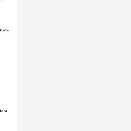
есс.
ным