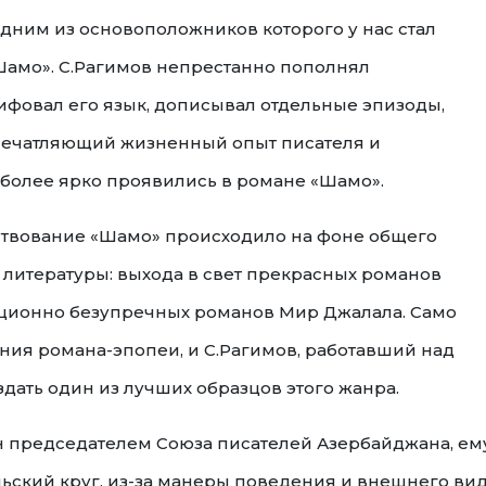
одним из основоположников которого у нас стал
«Шамо». С.Рагимов непрестанно пополнял
фовал его язык, дописывал отдельные эпизоды,
 Впечатляющий жизненный опыт писателя и
более ярко проявились в романе «Шамо».
нствование «Шамо» происходило на фоне общего
 литературы: выхода в свет прекрасных романов
иционно безупречных романов Мир Джалала. Само
ния романа-эпопеи, и С.Рагимов, работавший над
здать один из лучших образцов этого жанра.
ан председателем Союза писателей Азербайджана, ему
ельский круг, из-за манеры поведения и внешнего ви