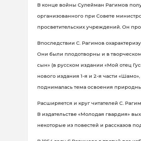
В конце войны Сулейман Рагимов полу
организованного при Совете министро
просветительских учреждений. Он прора
Впоследствии С. Рагимов охарактеризу
Они были плодотворны и в творческом
сын» (в русском издании «Мой отец Гус
нового издания 1-я и 2-я части «Шамо»
поднималась тема освоения природных
Расширяется и круг читателей С. Рагим
В издательстве «Молодая гвардия» вых
некоторые из повестей и рассказов п