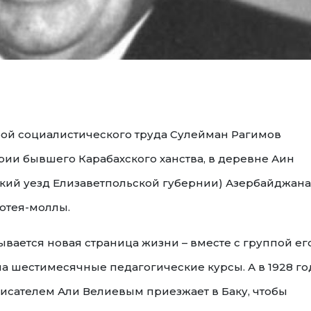
ой социалистического труда Сулейман Рагимов
ории бывшего Карабахского ханства, в деревне Аин
ский уезд Елизаветпольской губернии) Азербайджана
мотея-моллы.
ывается новая страница жизни – вместе с группой ег
а шестимесячные педагогические курсы. А в 1928 го
писателем Али Велиевым приезжает в Баку, чтобы