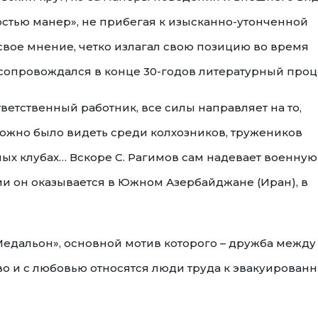
остью манер», не прибегая к изысканно-утонченной
свое мнение, четко излагал свою позицию во время
 сопровождался в конце 30-годов литературный проц
тветственный работник, все силы направляет на то,
можно было видеть среди колхозников, тружеников
зных клубах… Вскоре С. Рагимов сам надевает военную
ии он оказывается в Южном Азербайджане (Иран), в
«Медальон», основной мотив которого – дружба между
иво и с любовью относятся люди труда к эвакуирован