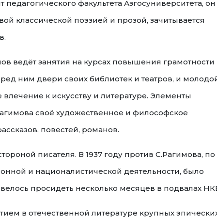
т педагогического факультета Азгосуниверситета, он
овой классической поэзией и прозой, зачитывается
в.
имов ведёт занятия на курсах повышения грамотности
еред ним двери своих библиотек и театров, и молодо
 влечение к искусству и литературе. Элементы
Рагимова своё художественное и философское
ассказов, повестей, романов.
ороной писателя. В 1937 году против С.Рагимова, по
нной и националистической деятельности, было
ривелось просидеть несколько месяцев в подвалах НК
итием в отечественной литературе крупных эпически