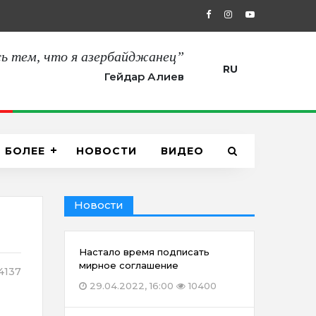
27.08.2021, 12:00
“Сегодня мы пол
ь тем, что я азербайджанец”
RU
Гейдар Алиев
БОЛЕЕ
НОВОСТИ
ВИДЕО
Новости
Настало время подписать
мирное соглашение
4137
29.04.2022, 16:00
10400