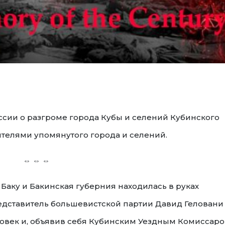
сии о разгроме города Кубы и селений Кубинского
ителями упомянутого города и селений.
⇔ ⇔ ⇔
д Баку и Бакинская губерния находилась в руках
едставитель большевистской партии Давид Геловани
ловек и, объявив себя Кубинским Уездным Комиссаро