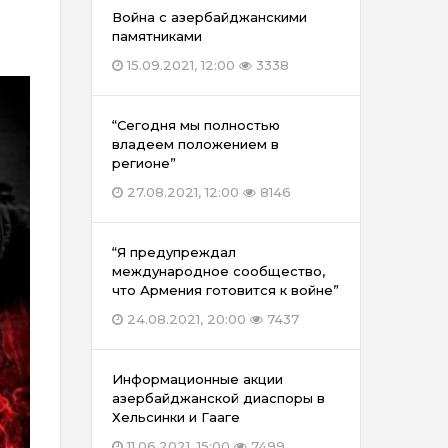
Война с азербайджанскими
памятниками
15.09.2021, 12:00
3338
“Сегодня мы полностью
владеем положением в
регионе”
27.08.2021, 12:00
8146
“Я предупреждал
международное сообщество,
что Армения готовится к войне”
24.08.2021, 20:00
7437
Информационные акции
азербайджанской диаспоры в
Хельсинки и Гааге
11.06.2021, 15:00
7499