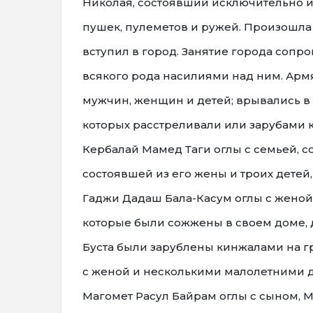
Николая, состоявший исключительно из
пушек, пулеметов и ружей. Произошла
вступил в город. Занятие города соп
всякого рода насилиями над ним. Ар
мужчин, женщин и детей; врывались в 
которых расстреливали или зарубами к
Кербалай Мамед Таги оглы с семьей, со
состоявшей из его жены и троих детей
Гаджи Дадаш Бала-Касум оглы с жено
которые были сожжены в своем доме, 
Буста были зарублены кинжалами на г
с женой и несколькими малолетними де
Магомет Расул Байрам оглы с сыном,