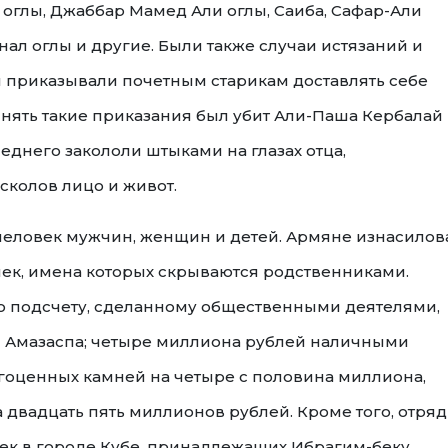
 оглы, Джаббар Мамед Али оглы, Саиба, Сафар-Али
ал оглы и другие. Были также случаи истязаний и
ты приказывали почетным старикам доставлять себе
лнять такие приказания был убит Али-Паша Кербалай
еднего закололи штыками на глазах отца,
сколов лицо и живот.
 человек мужчин, женщин и детей. Армяне изнасилов
ек, имена которых скрываются родственниками.
о подсчету, сделанному общественными деятелями,
м Амазаспа; четыре миллиона рублей наличными
агоценных камней на четыре с половина миллиона,
а двадцать пять миллионов рублей. Кроме того, отряд
оек в городе Кубе, принадлежащих Ибрагим-беку