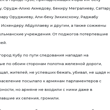
, Орудж-Алию Ахмедову, Бекиру Мегралиеву, Саттар
фару Оруджиеву, Али-беку Зикикскому, Раджабу
 Искендеру Абдуллаеву и другим, а также сожжены
сульманские учреждения. От поджогов потерпевшие
лей.
город Кубу по пути следования нападал на
ые по обоим сторонам полотна железной дороги,
щал, жителей, не успевших бежать, убивал, не щадя 
а население посылало к армянам парламентеров с
ности, но армяне не входили с ними даже в
лавшие их селения, громили.