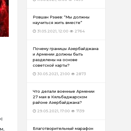
Ровшан Рзаев: “Мы должны
научиться жить вместе”
31.05.2021, 12:00
2764
Почему границы Азербайджана
и Армении должны быть
разделены на основе
советской карты?
30.05.2021, 21:00
2873
Что делали военные Армении
27 мая в Кяльбаджарском
районе Азербайджана?
29.05.2021, 17:00
7139
 с
м,
Благотворительный марафон