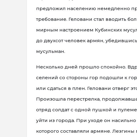
предложил населению немедленно при
требование. Геловани стал вводить б
мирным настроением Кубинских мусул
до двухсот человек армян, убедившись
мусульман.
Несколько дней прошло спокойно. Вдр
селений со стороны гор подошли к го
или сдаться в плен. Геловани отверг э
Произошла перестрелка, продолжавша
отряд солдат с одной пушкой и пулем
уйти из города. При уходе он насильн
которого составляли армяне. Лезгины 