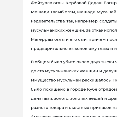
Фейзулла оглы, Кербалай Дадаш Багир
Мешади Талыб оглы, Мешади Муса Зейн
издевательства; так, например, солда
мусульманских женщин. За отказ испо
Магеррам оглы и его сын, причем посл
предварительно выколов ему глаза и и
В общем было убито около двух тысяч
до ста мусульманских женщин и девуш
Имущество мусульман расхищалось. П
было похищено в городе Кубе отрядо
деньгами, золото, золотых вещей и др
разного товара и съестных припасов н
Амазаспа сжег сто пять домов и постр