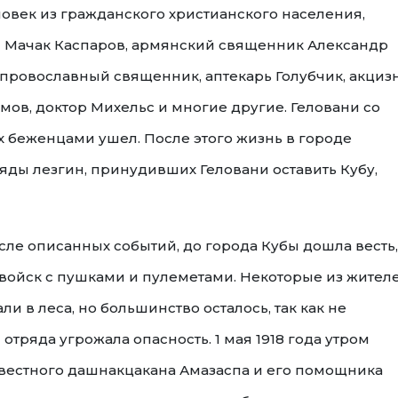
овек из гражданского христианского населения,
 - Мачак Каспаров, армянский священник Александр
 - провославный священник, аптекарь Голубчик, акци
ов, доктор Михельс и многие другие. Геловани со
 беженцами ушел. После этого жизнь в городе
яды лезгин, принудивших Геловани оставить Кубу,
ле описанных событий, до города Кубы дошла весть,
д войск с пушками и пулеметами. Некоторые из жителе
и в леса, но большинство осталось, так как не
отряда угрожала опасность. 1 мая 1918 года утром
вестного дашнакцакана Амазаспа и его помощника