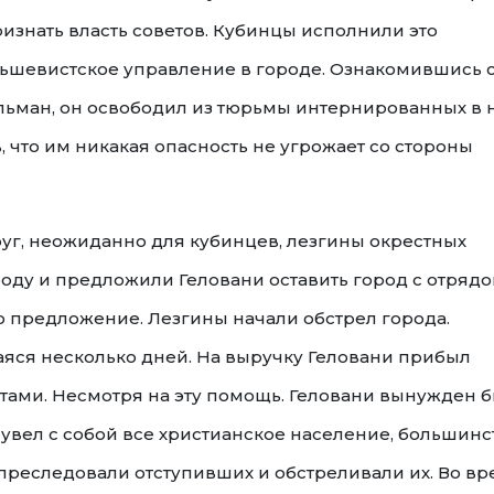
знать власть советов. Кубинцы исполнили это
ольшевистское управление в городе. Ознакомившись 
ьман, он освободил из тюрьмы интернированных в 
, что им никакая опасность не угрожает со стороны
уг, неожиданно для кубинцев, лезгины окрестных
роду и предложили Геловани оставить город с отряд
то предложение. Лезгины начали обстрел города.
яся несколько дней. На выручку Геловани прибыл
етами. Несмотря на эту помощь. Геловани вынужден 
о увел с собой все христианское население, большинс
преследовали отступивших и обстреливали их. Во в