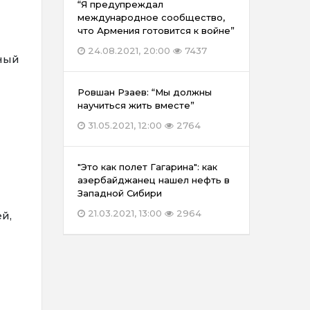
“Я предупреждал
международное сообщество,
что Армения готовится к войне”
24.08.2021, 20:00
7437
зный
Ровшан Рзаев: “Мы должны
научиться жить вместе”
31.05.2021, 12:00
2764
"Это как полет Гагарина": как
азербайджанец нашел нефть в
Западной Сибири
21.03.2021, 13:00
2964
й,