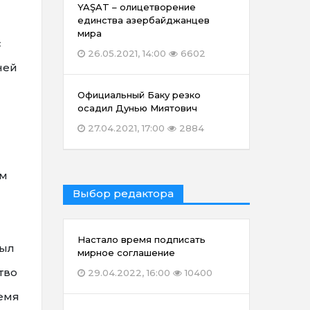
YAŞAT – олицетворение
единства азербайджанцев
мира
с
26.05.2021, 14:00
6602
ней
Официальный Баку резко
осадил Дунью Миятович
27.04.2021, 17:00
2884
ом
Выбор редактора
Настало время подписать
был
мирное соглашение
тво
29.04.2022, 16:00
10400
ремя