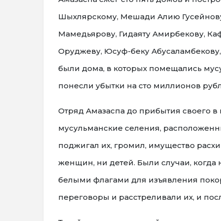
Шыхлярскому, Мешади Алию Гусейнову
Мамедьярову, Гидаяту Амирбекову, Ка
Оруджеву, Юсуф-беку Абусаламбекову,
были дома, в которых помещались му
понесли убытки на сто миллионов руб
Отряд Амазаспа до прибытия своего в 
мусульманские селения, расположенн
поджигал их, громил, имущество расхи
женщин, ни детей. Были случаи, когд
белыми флагами для изъявления покор
переговоры и расстреливали их, и пос