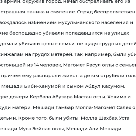
 армян, окружив город, начал обстреливать его из
 страшная паника и смятение. Отряд беспрепятстве
ровождалось избиением мусульманского населения и
мяне беспощадно убивали попадавшихся на улицах
дома и убивали целые семьи, не щадя грудных детей
инжалам на грудях матерей. Так, например, были уби
стоявшей из 14 человек, Магомет Расул оглы с семье
, причем ему распороли живот, а детям отрубили гол
й Мешади Биби-Ханумой и сыном Абдул Касумом,
две дочери Кербала Абузара Мастан оглы, Хокима и
руди матери, Мешади Гамбар Молла-Магомет Салех о
тьми. Кроме того, были убиты: Молла Шахбаз, Уста
 Мешади Муса Зейнал оглы, Мешади Али Мешади