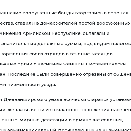
армянские вооруженные банды вторгались в селения
ства, ставили в домах жителей постой вооруженных
дчинения Армянской Республике, облагали и
н значительные денежные суммы, под видом налогов
окормления своих отрядов в течение месяцев,
пьяные оргии с насилием женщин. Систематически
ман. Последние были совершенно отрезаны от общен
ми низменности уезда.
 Джеванширского уезда всячески стараясь установ
и, желая вывести из отчаянного положения населе
шанные, мирные делегации в армянские селения,
ких армянских селений, проживающих на низменнос