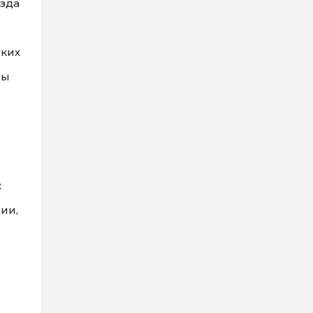
зда
ских
ны
х
ии,