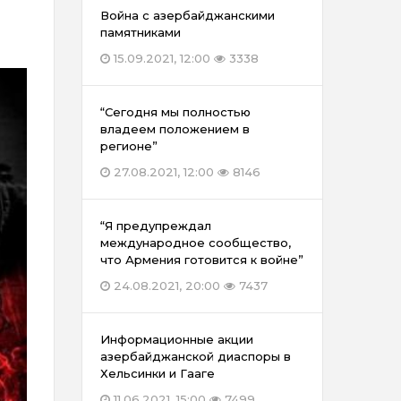
Война с азербайджанскими
памятниками
15.09.2021, 12:00
3338
“Сегодня мы полностью
владеем положением в
регионе”
27.08.2021, 12:00
8146
“Я предупреждал
международное сообщество,
что Армения готовится к войне”
24.08.2021, 20:00
7437
Информационные акции
азербайджанской диаспоры в
Хельсинки и Гааге
11.06.2021, 15:00
7499