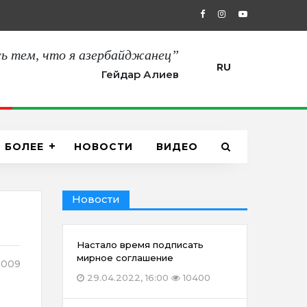
24.08.2021, 20:00
“Я предупрежда
ь тем, что я азербайджанец”
RU
Гейдар Алиев
БОЛЕЕ
НОВОСТИ
ВИДЕО
Новости
Настало время подписать
мирное соглашение
009
29.04.2022, 16:00
10400