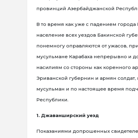
провинций Азербайджанской Республ
В то время как уже с падением города Б
население всех уездов Бакинской губе
понемногу оправляются от ужасов, п
мусульмане Карабаха непрерывно и д
насилиям со стороны как коренного а
Эриванской губернин и армян солдат, 
мусульман и по настоящее время под
Республики.
1. Джаванширский уезд
Показаниями допрошенных свидетеле