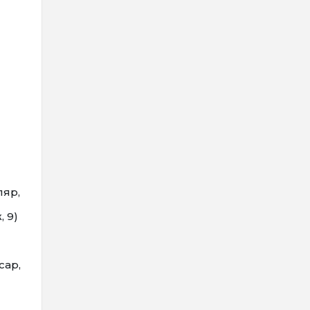
ляр,
, 9)
сар,