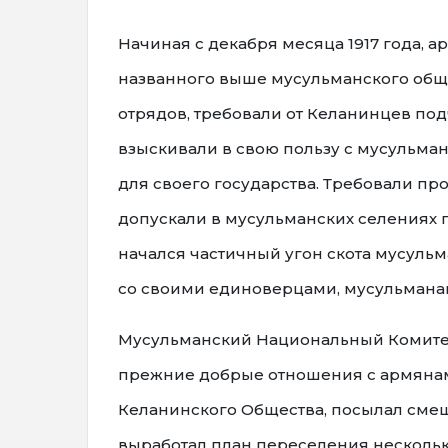
Начиная с декабря месяца 1917 года, 
названного выше мусульманского обще
отрядов, требовали от Келанинцев по
взыскивали в свою пользу с мусульма
для своего государства. Требовали пр
допускали в мусульманских селениях 
начался частичный угон скота мусуль
со своими единоверцами, мусульмана
Мусульманский Национальный Комитет
прежние добрые отношения с армянам
Келанинского Общества, посылал сме
выработал план переселения несколь