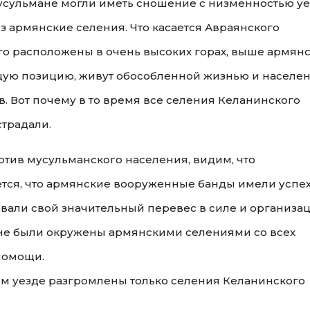
усульмане могли иметь сношение с низменностью уе
ез армянские селения. Что касается Авраянского
ого расположены в очень высоких горах, выше армян
ую позицию, живут обособленной жизнью и населе
 Вот почему в то время все селения Келанинского
страдали.
тив мусульманского населения, видим, что
тся, что армянские вооруженные банды имели успе
вовали свой значительный перевес в силе и организац
не были окружены армянскими селениями со всех
 помощи.
м уезде разгромлены только селения Келанинского