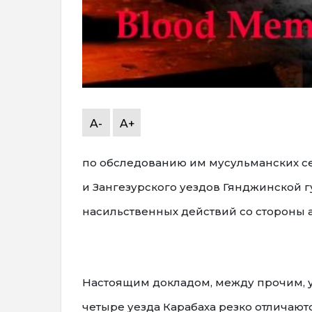
A-
A+
по обследованию им мусульманских с
и Зангезурского уездов Гянджинской г
насильственных действий со стороны 
Настоящим докладом, между прочим, у
четыре уезда Карабаха резко отличают