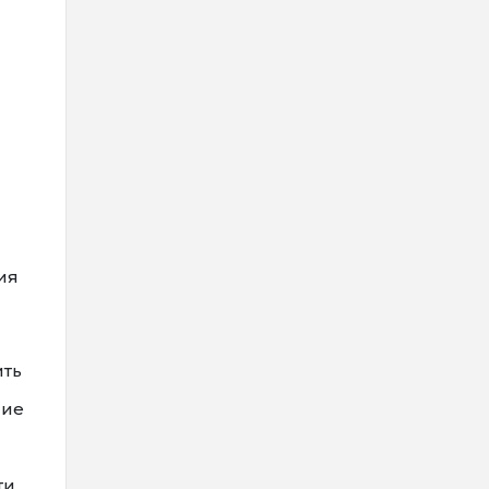
ия
ить
ние
ти