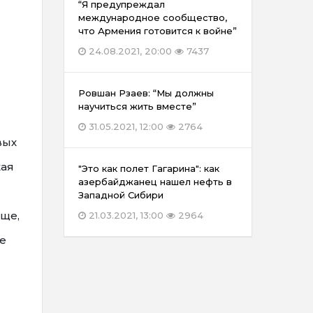
“Я предупреждал
международное сообщество,
что Армения готовится к войне”
24.08.2021, 20:00
7437
Ровшан Рзаев: “Мы должны
научиться жить вместе”
31.05.2021, 12:00
2764
вых
кая
"Это как полет Гагарина": как
азербайджанец нашел нефть в
Западной Сибири
бще,
21.03.2021, 13:00
2964
е