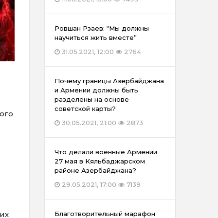
Ровшан Рзаев: “Мы должны
научиться жить вместе”
31.05.2021, 12:00
2764
Почему границы Азербайджана
и Армении должны быть
разделены на основе
советской карты?
ого
30.05.2021, 21:00
2873
Что делали военные Армении
27 мая в Кяльбаджарском
районе Азербайджана?
29.05.2021, 17:00
7139
их
Благотворительный марафон