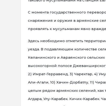
такового мусульманами на станции Евл
С момента государственного переворот
снаряжения и оружия в армянские сел
проявлять к мусульманам явно вражд
Здесь необходимо отметить территор
уезда. В подавляющем количестве сел
Келанинского и Авраянского сельских 
высокогорной полосе Джеванширского 
2) Имрат-Герравенд, 3) Чаректар, 4) Уму
Али-Агали, 10) Хачин-Дорбатлу, 11) Чир
целым рядом армянских селений, как 
Агдара, Улу-Карабек. Кичик-Карабек. Ч