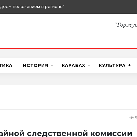
адеем положением в регионе”
“Горжус
ТИКА
ИСТОРИЯ
КАРАБАХ
КУЛЬТУРА
5
айной следственной комиссии