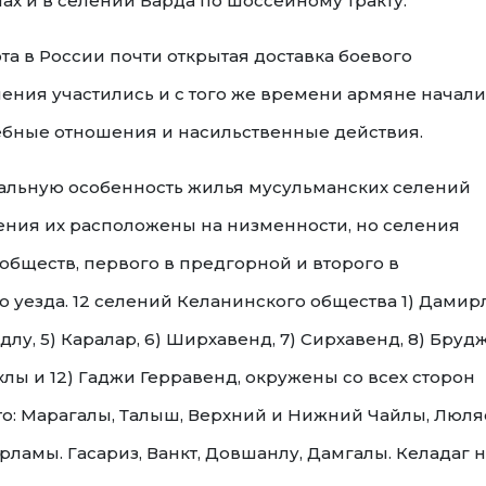
ах и в селении Барда по шоссейному тракту.
а в России почти открытая доставка боевого
ения участились и с того же времени армяне начали
ебные отношения и насильственные действия.
иальную особенность жилья мусульманских селений
ения их расположены на низменности, но селения
обществ, первого в предгорной и второго в
уезда. 12 селений Келанинского общества 1) Дамир
длу, 5) Каралар, 6) Ширхавенд, 7) Сирхавенд, 8) Брудж
ахлы и 12) Гаджи Герравенд, окружены со всех сторон
то: Марагалы, Талыш, Верхний и Нижний Чайлы, Люля
арламы. Гасариз, Ванкт, Довшанлу, Дамгалы. Келадаг н