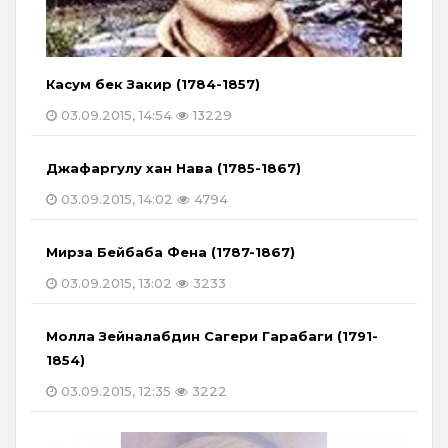
Касум бек Закир (1784-1857)
03.09.2015, 14:54
13229
Джафаргулу хан Нава (1785-1867)
03.09.2015, 14:02
4794
Мирза Бейбаба Фена (1787-1867)
03.09.2015, 13:02
3233
Молла Зейналабдин Сагери Гарабаги (1791-
1854)
03.09.2015, 12:35
3222