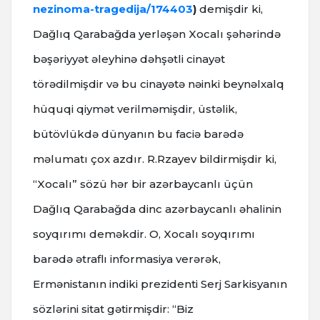
nezinoma-tragedija/174403
)
demişdir ki,
Dağlıq Qarabağda yerləşən Xocalı şəhərində
bəşəriyyət əleyhinə dəhşətli cinayət
törədilmişdir və bu cinayətə nəinki beynəlxalq
hüquqi qiymət verilməmişdir, üstəlik,
bütövlükdə dünyanın bu faciə barədə
məlumatı çox azdır. R.Rzayev bildirmişdir ki,
“Xocalı” sözü hər bir azərbaycanlı üçün
Dağlıq Qarabağda dinc azərbaycanlı əhalinin
soyqırımı deməkdir. O, Xocalı soyqırımı
barədə ətraflı informasiya verərək,
Ermənistanın indiki prezidenti Serj Sarkisyanın
sözlərini sitat gətirmişdir: “Biz