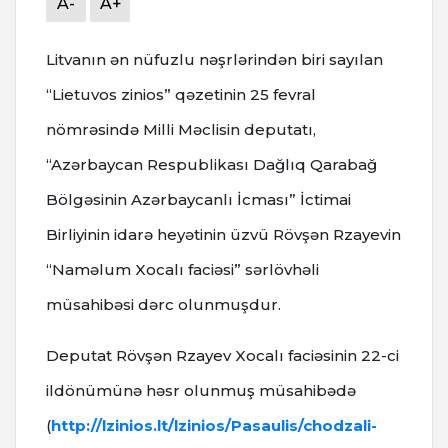
A-
A+
Litvanın ən nüfuzlu nəşrlərindən biri sayılan
“Lietuvos zinios” qəzetinin 25 fevral
nömrəsində Milli Məclisin deputatı,
“Azərbaycan Respublikası Dağlıq Qarabağ
Bölgəsinin Azərbaycanlı İcması” İctimai
Birliyinin idarə heyətinin üzvü Rövşən Rzayevin
“Naməlum Xocalı faciəsi” sərlövhəli
müsahibəsi dərc olunmuşdur.
Deputat Rövşən Rzayev Xocalı faciəsinin 22-ci
ildönümünə həsr olunmuş müsahibədə
(
http://lzinios.lt/lzinios/Pasaulis/chodzali-