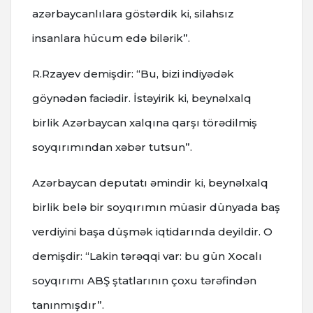
azərbaycanlılara göstərdik ki, silahsız
insanlara hücum edə bilərik”.
R.Rzayev demişdir: “Bu, bizi indiyədək
göynədən faciədir. İstəyirik ki, beynəlxalq
birlik Azərbaycan xalqına qarşı törədilmiş
soyqırımından xəbər tutsun”.
Azərbaycan deputatı əmindir ki, beynəlxalq
birlik belə bir soyqırımın müasir dünyada baş
verdiyini başa düşmək iqtidarında deyildir. O
demişdir: “Lakin tərəqqi var: bu gün Xocalı
soyqırımı ABŞ ştatlarının çoxu tərəfindən
tanınmışdır”.