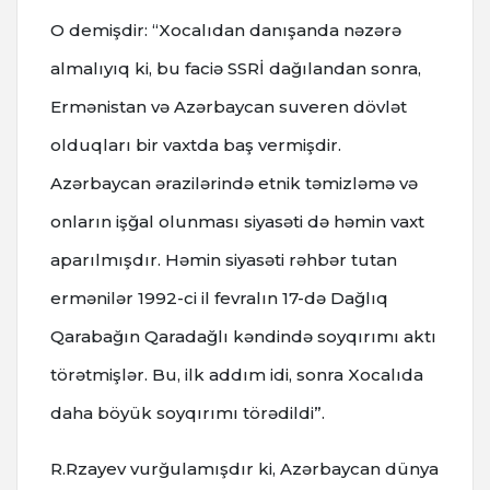
O demişdir: “Xocalıdan danışanda nəzərə
almalıyıq ki, bu faciə SSRİ dağılandan sonra,
Ermənistan və Azərbaycan suveren dövlət
olduqları bir vaxtda baş vermişdir.
Azərbaycan ərazilərində etnik təmizləmə və
onların işğal olunması siyasəti də həmin vaxt
aparılmışdır. Həmin siyasəti rəhbər tutan
ermənilər 1992-ci il fevralın 17-də Dağlıq
Qarabağın Qaradağlı kəndində soyqırımı aktı
törətmişlər. Bu, ilk addım idi, sonra Xocalıda
daha böyük soyqırımı törədildi”.
R.Rzayev vurğulamışdır ki, Azərbaycan dünya