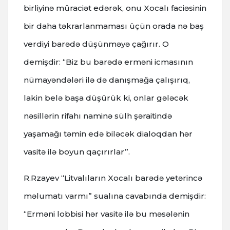
birliyinə müraciət edərək, onu Xocalı faciəsinin
bir daha təkrarlanmaması üçün orada nə baş
verdiyi barədə düşünməyə çağırır. O
demişdir: “Biz bu barədə erməni icmasının
nümayəndələri ilə də danışmağa çalışırıq,
lakin belə başa düşürük ki, onlar gələcək
nəsillərin rifahı naminə sülh şəraitində
yaşamağı təmin edə biləcək dialoqdan hər
vasitə ilə boyun qaçırırlar”.
R.Rzayev “Litvalıların Xocalı barədə yetərincə
məlumatı varmı” sualına cavabında demişdir:
“Erməni lobbisi hər vasitə ilə bu məsələnin