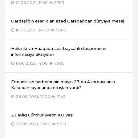
21.06.2021, 11:00
5753
Qardaşlığın əsəri olan azad Qarabağdan dünyaya mesaj
18.06.2021, 14:00
5603
Helsinki və Haaqada azərbaycanlı diasporunun
informasiya aksiyaları
11.06.2021, 14:00
7505
Ermənistan hərbçilərinin mayın 27-də Azərbaycanın
Kəlbəcər rayonunda nə işləri vardı?
29.05.2021, 17:00
7143
23 aylıq Cümhuriyyətin 103 yaşı
28.05.2021, 12:00
5619