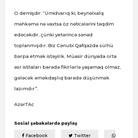
O demişdir: “Ümidvarıq ki, beynəlxalq
məhkəmə nə vaxtsa öz nəticələrini təqdim
edəcəkdir, çünki yetərincə sənəd
toplanmışdır. Biz Cənubi Qafqazda sülhü
bərpa etmək istəyirik. Müasir dünyada orta
əsr istilaları barədə fikirlərlə yaşamaq olmaz,
gələcək əməkdaşlıq barədə düşünmək
lazımdır”.
AzərTAc
Sosial şəbəkələrdə paylaş
Facebook
Twitter