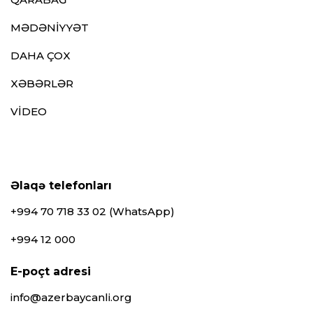
MƏDƏNİYYƏT
DAHA ÇOX
XƏBƏRLƏR
VİDEO
Əlaqə telefonları
+994 70 718 33 02 (WhatsApp)
+994 12 000
E-poçt adresi
info@azerbaycanli.org