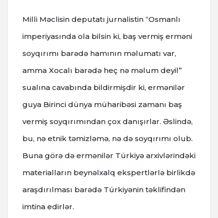
Milli Məclisin deputatı jurnalistin “Osmanlı
imperiyasında ola bilsin ki, baş vermiş erməni
soyqırımı barədə hamının məlumatı var,
amma Xocalı barədə heç nə məlum deyil”
sualına cavabında bildirmişdir ki, ermənilər
guya Birinci dünya müharibəsi zamanı baş
vermiş soyqırımından çox danışırlar. Əslində,
bu, nə etnik təmizləmə, nə də soyqırımı olub.
Buna görə də ermənilər Türkiyə arxivlərindəki
materialların beynəlxalq ekspertlərlə birlikdə
araşdırılması barədə Türkiyənin təklifindən
imtina edirlər.