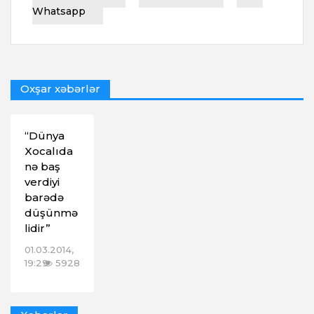
Whatsapp
Oxşar xəbərlər
“Dünya
Xocalıda
nə baş
verdiyi
barədə
düşünmə
lidir”
01.03.2014,
19:29
5928