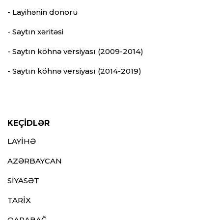
- Layihənin donoru
- Saytın xəritəsi
- Saytın köhnə versiyası (2009-2014)
- Saytın köhnə versiyası (2014-2019)
KEÇİDLƏR
LAYİHƏ
AZƏRBAYCAN
SİYASƏT
TARİX
QARABAĞ