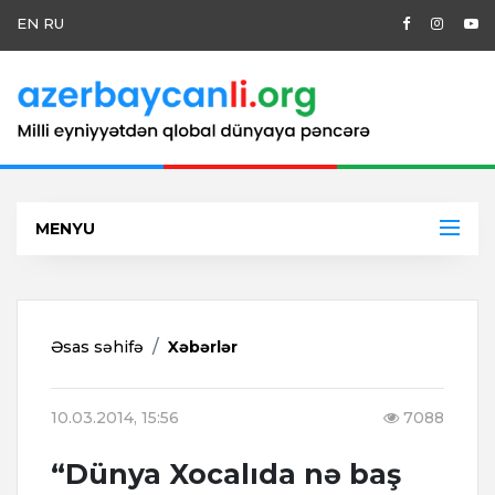
EN
RU
MENYU
Əsas səhifə
Xəbərlər
10.03.2014, 15:56
7088
“Dünya Xocalıda nə baş