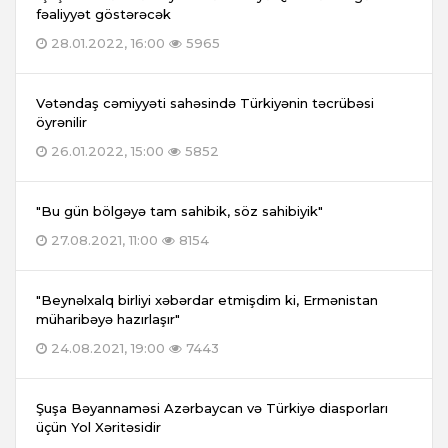
fəaliyyət göstərəcək
28.01.2022, 16:00
5965
Vətəndaş cəmiyyəti sahəsində Türkiyənin təcrübəsi
öyrənilir
26.01.2022, 15:00
5852
"Bu gün bölgəyə tam sahibik, söz sahibiyik"
27.08.2021, 11:00
8154
"Beynəlxalq birliyi xəbərdar etmişdim ki, Ermənistan
müharibəyə hazırlaşır"
24.08.2021, 19:00
7443
Şuşa Bəyannaməsi Azərbaycan və Türkiyə diasporları
üçün Yol Xəritəsidir