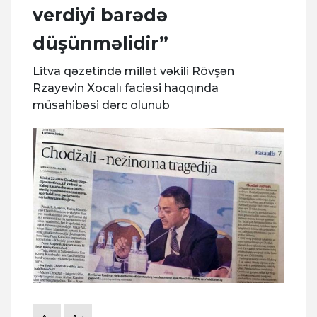
verdiyi barədə
düşünməlidir”
Litva qəzetində millət vəkili Rövşən
Rzayevin Xocalı faciəsi haqqında
müsahibəsi dərc olunub