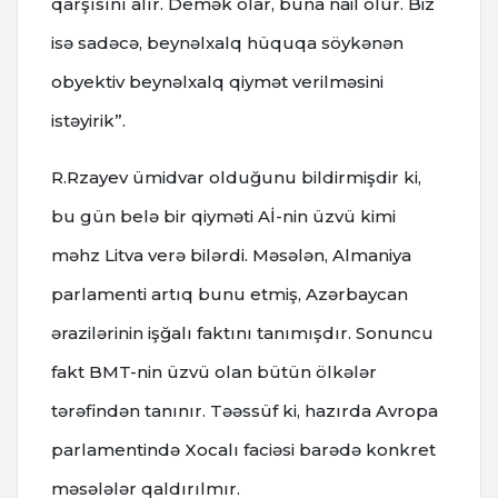
qarşısını alır. Demək olar, buna nail olur. Biz
isə sadəcə, beynəlxalq hüquqa söykənən
obyektiv beynəlxalq qiymət verilməsini
istəyirik”.
R.Rzayev ümidvar olduğunu bildirmişdir ki,
bu gün belə bir qiyməti Aİ-nin üzvü kimi
məhz Litva verə bilərdi. Məsələn, Almaniya
parlamenti artıq bunu etmiş, Azərbaycan
ərazilərinin işğalı faktını tanımışdır. Sonuncu
fakt BMT-nin üzvü olan bütün ölkələr
tərəfindən tanınır. Təəssüf ki, hazırda Avropa
parlamentində Xocalı faciəsi barədə konkret
məsələlər qaldırılmır.