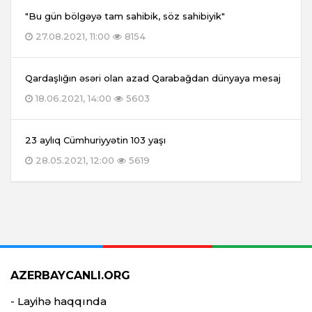
"Bu gün bölgəyə tam sahibik, söz sahibiyik"
27.08.2021, 11:00
8154
Qardaşlığın əsəri olan azad Qarabağdan dünyaya mesaj
18.06.2021, 14:00
5603
23 aylıq Cümhuriyyətin 103 yaşı
28.05.2021, 12:00
5619
AZERBAYCANLI.ORG
- Layihə haqqında