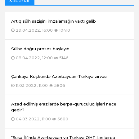
Xəbərlər
Artıq sülh sazişini imzalamağın vaxtı gəlib
29.04.2022, 16:00
10410
Sülhə doğru proses başlayıb
08.04.2022, 12:00
5146
Çankaya Köşkündə Azərbaycan-Türkiyə zirvəsi
11.03.2022, 11:00
5806
Azad edilmiş ərazilərdə bərpa-quruculuq işləri necə
gedir?
04.03.2022, 11:00
5680
“Şuşa İli”ndə Azərbaycan və Türkiyə QHT-ləri birgə