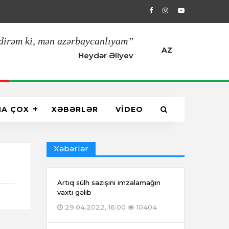
29.04.2022, 16:00
Artıq sülh sazişin
dirəm ki, mən azərbaycanlıyam”
AZ
Heydər Əliyev
HA ÇOX
XƏBƏRLƏR
VİDEO
Xəbərlər
Artıq sülh sazişini imzalamağın
vaxtı gəlib
29.04.2022, 16:00
10404