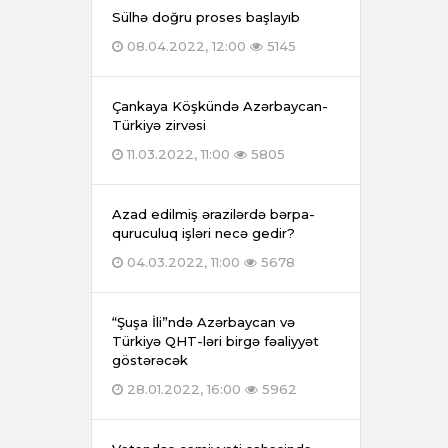
Sülhə doğru proses başlayıb
08.04.2022, 12:00
5145
Çankaya Köşkündə Azərbaycan-
Türkiyə zirvəsi
11.03.2022, 11:00
5805
Azad edilmiş ərazilərdə bərpa-
quruculuq işləri necə gedir?
04.03.2022, 11:00
5678
“Şuşa İli”ndə Azərbaycan və
Türkiyə QHT-ləri birgə fəaliyyət
göstərəcək
28.01.2022, 16:00
5962