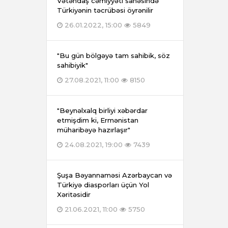
Vətəndaş cəmiyyəti sahəsində
Türkiyənin təcrübəsi öyrənilir
26.01.2022, 15:00
5849
"Bu gün bölgəyə tam sahibik, söz
sahibiyik"
27.08.2021, 11:00
8150
"Beynəlxalq birliyi xəbərdar
etmişdim ki, Ermənistan
müharibəyə hazırlaşır"
24.08.2021, 19:00
7439
Şuşa Bəyannaməsi Azərbaycan və
Türkiyə diasporları üçün Yol
Xəritəsidir
21.06.2021, 11:00
5750