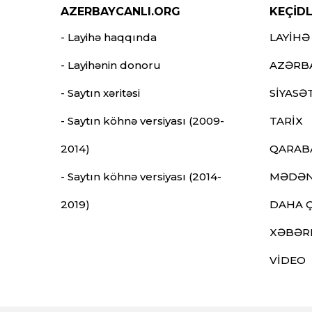
AZERBAYCANLI.ORG
KEÇİD
- Layihə haqqında
LAYİHƏ
- Layihənin donoru
AZƏRB
- Saytın xəritəsi
SİYASƏ
- Saytın köhnə versiyası (2009-
TARİX
2014)
QARAB
- Saytın köhnə versiyası (2014-
MƏDƏN
2019)
DAHA 
XƏBƏR
VİDEO