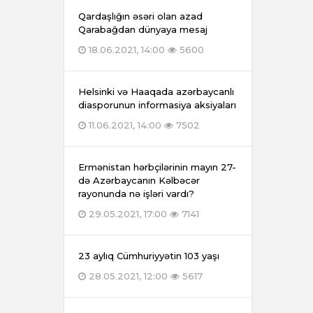
Qardaşlığın əsəri olan azad
Qarabağdan dünyaya mesaj
18.06.2021, 14:00
5600
Helsinki və Haaqada azərbaycanlı
diasporunun informasiya aksiyaları
11.06.2021, 14:00
7502
Ermənistan hərbçilərinin mayın 27-
də Azərbaycanın Kəlbəcər
rayonunda nə işləri vardı?
29.05.2021, 17:00
7141
23 aylıq Cümhuriyyətin 103 yaşı
28.05.2021, 12:00
5617