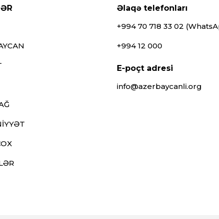
LƏR
Əlaqə telefonları
+994 70 718 33 02 (Whats
AYCAN
+994 12 000
T
E-poçt adresi
info@azerbaycanli.org
AĞ
İYYƏT
ÇOX
LƏR