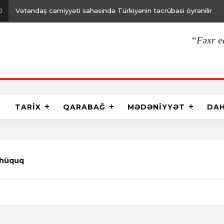
Türkiyənin təcrübəsi öyrənilir
“Fəxr e
TARİX
QARABAĞ
MƏDƏNİYYƏT
DA
, hüquq