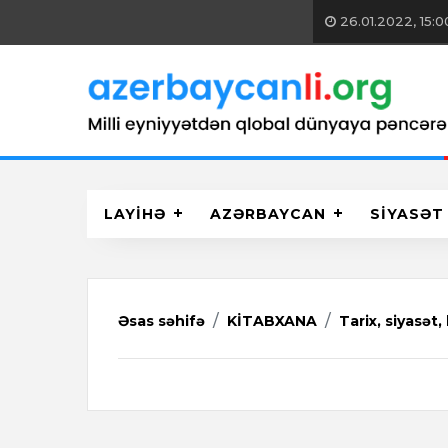
26.01.2022, 15:00
Vətəndaş cəmiyyəti sahəsində 
LAYİHƏ
AZƏRBAYCAN
SİYASƏT
Əsas səhifə
KİTABXANA
Tarix, siyasət