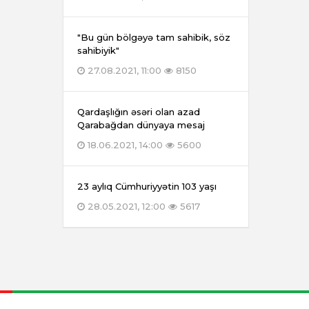
"Bu gün bölgəyə tam sahibik, söz
sahibiyik"
27.08.2021, 11:00
8150
Qardaşlığın əsəri olan azad
Qarabağdan dünyaya mesaj
18.06.2021, 14:00
5600
23 aylıq Cümhuriyyətin 103 yaşı
28.05.2021, 12:00
5617