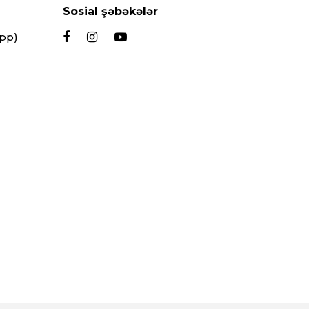
Sosial şəbəkələr
App)