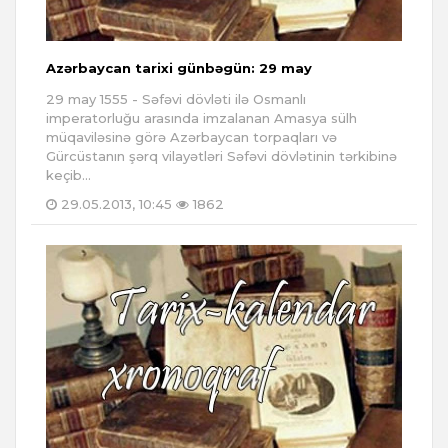
Azərbaycan tarixi günbəgün: 29 may
29 may 1555 - Səfəvi dövləti ilə Osmanlı
imperatorluğu arasında imzalanan Amasya sülh
müqaviləsinə görə Azərbaycan torpaqları və
Gürcüstanın şərq vilayətləri Səfəvi dövlətinin tərkibinə
keçib...
29.05.2013, 10:45
1862