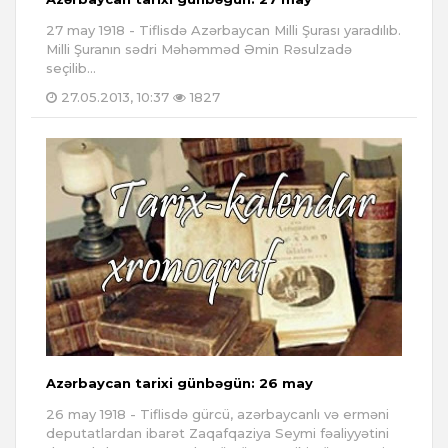
27 may 1918 - Tiflisdə Azərbaycan Milli Şurası yaradılıb.
Milli Şuranın sədri Məhəmməd Əmin Rəsulzadə
seçilib...
27.05.2013, 10:37
1827
Azərbaycan tarixi günbəgün: 26 may
26 may 1918 - Tiflisdə gürcü, azərbaycanlı və erməni
deputatlardan ibarət Zaqafqaziya Seymi fəaliyyətini