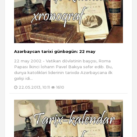
Azərbaycan tarixi günbəgün: 22 may
22 may 2002 - Vatikan dövlətinin başçısı, Roma
Papası İkinci İohann Pavel Bakıya səfər edib. Bu,
dunya katolikləri liderinin tarixdə Azərbaycana ilk
gəlişi idi...
22.05.2013, 10:11
1610