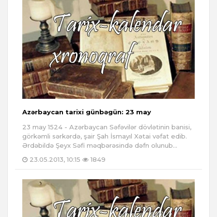
Azərbaycan tarixi günbəgün: 23 may
23 may 1524 - Azərbaycan Səfəvilər dövlətinin banisi,
görkəmli sərkərdə, şair Şah İsmayıl Xətai vəfat edib.
Ərdəbildə Şeyx Səfi məqbərəsində dəfn olunub...
23.05.2013, 10:15
1849