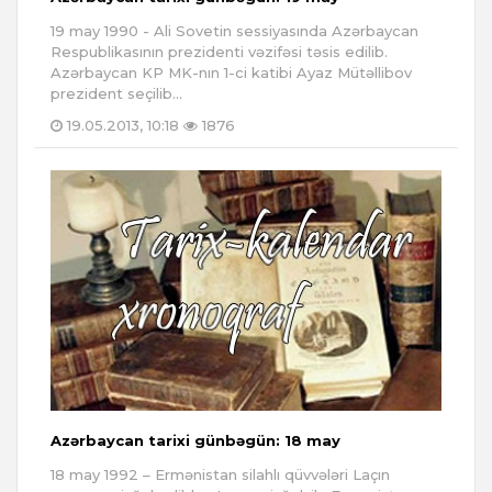
19 may 1990 - Ali Sovetin sessiyasında Azərbaycan
Respublikasının prezidenti vəzifəsi təsis edilib.
Azərbaycan KP MK-nın 1-ci katibi Ayaz Mütəllibov
prezident seçilib...
19.05.2013, 10:18
1876
Azərbaycan tarixi günbəgün: 18 may
18 may 1992 – Ermənistan silahlı qüvvələri Laçın