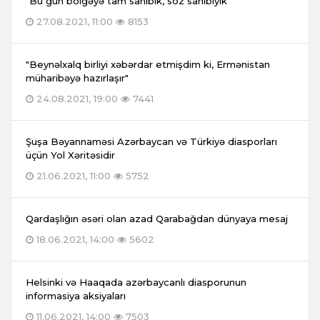
"Bu gün bölgəyə tam sahibik, söz sahibiyik"
27.08.2021, 11:00
8153
"Beynəlxalq birliyi xəbərdar etmişdim ki, Ermənistan
müharibəyə hazırlaşır"
24.08.2021, 19:00
7441
Şuşa Bəyannaməsi Azərbaycan və Türkiyə diasporları
üçün Yol Xəritəsidir
21.06.2021, 11:00
5752
Qardaşlığın əsəri olan azad Qarabağdan dünyaya mesaj
18.06.2021, 14:00
5602
Helsinki və Haaqada azərbaycanlı diasporunun
informasiya aksiyaları
11.06.2021, 14:00
7503