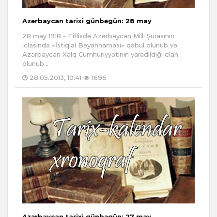
Azərbaycan tarixi günbəgün: 28 may
28 may 1918 - Tiflisdə Azərbaycan Milli Şurasının
iclasında «İstiqlal Bəyannaməsi» qəbul olunub və
Azərbaycan Xalq Cümhuriyyətinin yaradıldığı elan
olunub...
28.05.2013, 10:41
1696
Azərbaycan tarixi günbəgün: 27 may