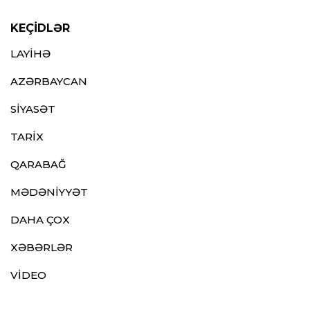
KEÇİDLƏR
LAYİHƏ
AZƏRBAYCAN
SİYASƏT
TARİX
QARABAĞ
MƏDƏNİYYƏT
DAHA ÇOX
XƏBƏRLƏR
VİDEO