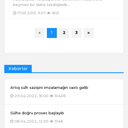
keçməsi bir daha təsdiqlənib...
17.05.2013, 11:07
1821
«
1
2
3
»
Xəbərlər
Artıq sülh sazişini imzalamağın vaxtı gəlib
29.04.2022, 16:00
10406
Sülhə doğru proses başlayıb
08.04.2022, 12:00
5146