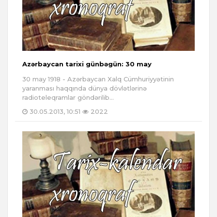
Azərbaycan tarixi günbəgün: 30 may
30 may 1918 - Azərbaycan Xalq Cümhuriyyətinin
yaranması haqqında dünya dövlətlərinə
radioteleqramlar göndərilib...
30.05.2013, 10:51
2022