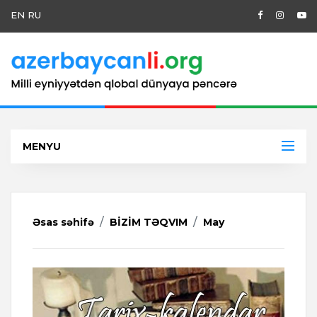
EN
RU
MENYU
Əsas səhifə
BİZİM TƏQVIM
May