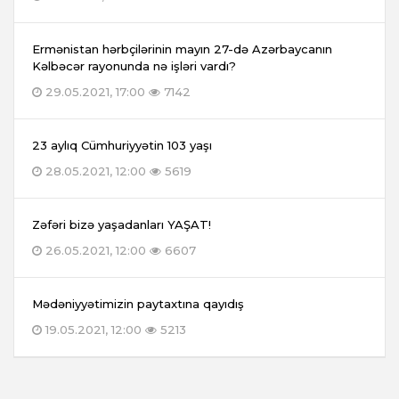
Ermənistan hərbçilərinin mayın 27-də Azərbaycanın
Kəlbəcər rayonunda nə işləri vardı?
29.05.2021, 17:00
7142
23 aylıq Cümhuriyyətin 103 yaşı
28.05.2021, 12:00
5619
Zəfəri bizə yaşadanları YAŞAT!
26.05.2021, 12:00
6607
Mədəniyyətimizin paytaxtına qayıdış
19.05.2021, 12:00
5213