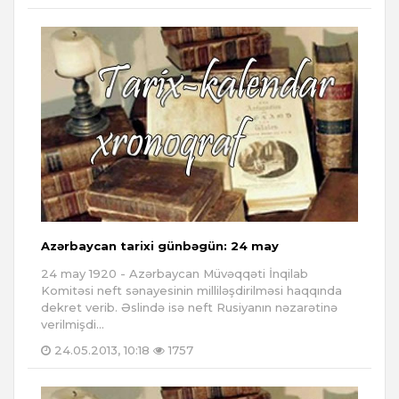
Azərbaycan tarixi günbəgün: 24 may
24 may 1920 - Azərbaycan Müvəqqəti İnqilab
Komitəsi neft sənayesinin milliləşdirilməsi haqqında
dekret verib. Əslində isə neft Rusiyanın nəzarətinə
verilmişdi...
24.05.2013, 10:18
1757