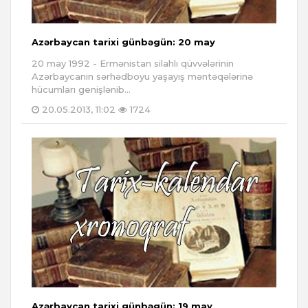
Azərbaycan tarixi günbəgün: 20 may
20 may 1992 - Ermənistan silahlı qüvvələrinin
Azərbaycanın sərhədboyu yaşayış məntəqələrinə
hücumları genişlənib...
20.05.2013, 11:02
1724
Azərbaycan tarixi günbəgün: 19 may