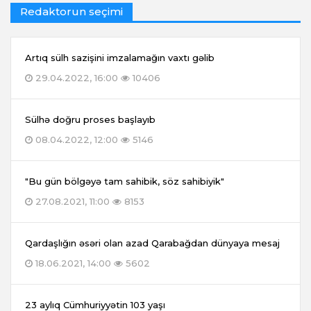
Redaktorun seçimi
Artıq sülh sazişini imzalamağın vaxtı gəlib
29.04.2022, 16:00
10406
Sülhə doğru proses başlayıb
08.04.2022, 12:00
5146
"Bu gün bölgəyə tam sahibik, söz sahibiyik"
27.08.2021, 11:00
8153
Qardaşlığın əsəri olan azad Qarabağdan dünyaya mesaj
18.06.2021, 14:00
5602
23 aylıq Cümhuriyyətin 103 yaşı