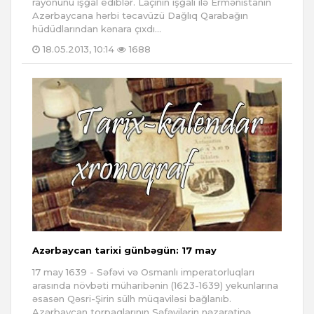
rayonunu işğal ediblər. Laçının işğalı ilə Ermənistanın
Azərbaycana hərbi təcavüzü Dağlıq Qarabağın
hüdüdlarından kənara çıxdı...
18.05.2013, 10:14
1688
Azərbaycan tarixi günbəgün: 17 may
17 may 1639 - Səfəvi və Osmanlı imperatorluqları
arasında növbəti müharibənin (1623-1639) yekunlarına
əsasən Qəsri-Şirin sülh müqaviləsi bağlanıb.
Azərbaycan torpaqlarının Səfəvilərin nəzarətinə