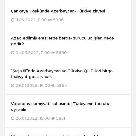
Çankaya Köşkündə Azərbaycan-Türkiyə zirvəsi
11.03.2022, 11:00
5806
Azad edilmiş ərazilərdə bərpa-quruculuq işləri necə
gedir?
04.03.2022, 11:00
5680
“Şuşa İli”ndə Azərbaycan və Türkiyə QHT-ləri birgə
fəaliyyət göstərəcək
28.01.2022, 16:00
5964
Vətəndaş cəmiyyəti sahəsində Türkiyənin təcrübəsi
öyrənilir
26.01.2022, 15:00
5851