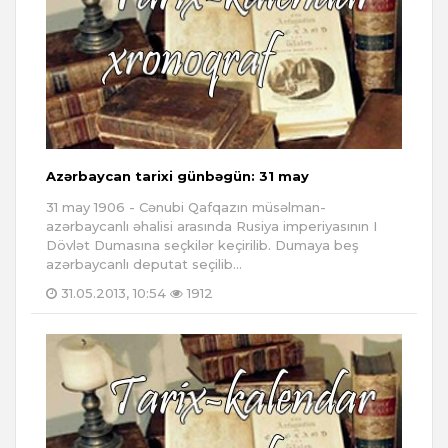
Azərbaycan tarixi günbəgün: 31 may
31 may 1906 - Cənubi Qafqazın müsəlman-
azərbaycanlı əhalisi arasında Rusiya imperiyasının I
Dövlət Dumasına seçkilər keçirilib. Dumaya beş
azərbaycanlı deputat seçilib...
31.05.2013, 10:54
1912