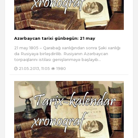
Azərbaycan tarixi günbəgün: 21 may
21 may 1805 – Qarabağ xanlığından sonra Şəki xanlığı
da Rusiyaya birləşdirilib. Rusiyanın Azərbaycan
torpaqlarını istilası genişlənməyə başlayıb...
21.05.2013, 11:05
1980