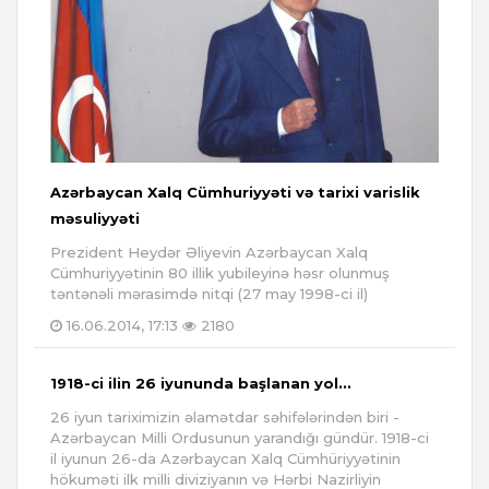
Azərbaycan Xalq Cümhuriyyəti və tarixi varislik
məsuliyyəti
Prezident Heydər Əliyevin Azərbaycan Xalq
Cümhuriyyətinin 80 illik yubileyinə həsr olunmuş
təntənəli mərasimdə nitqi (27 may 1998-ci il)
16.06.2014, 17:13
2180
1918-ci ilin 26 iyununda başlanan yol...
26 iyun tariximizin əlamətdar səhifələrindən biri -
Azərbaycan Milli Ordusunun yarandığı gündür. 1918-ci
il iyunun 26-da Azərbaycan Xalq Cümhüriyyətinin
hökuməti ilk milli diviziyanın və Hərbi Nazirliyin