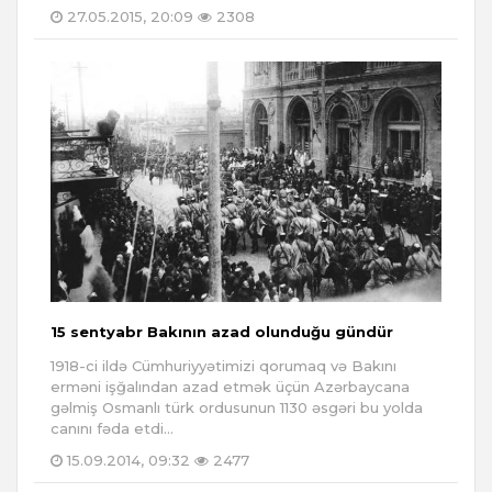
27.05.2015, 20:09
2308
15 sentyabr Bakının azad olunduğu gündür
1918-ci ildə Cümhuriyyətimizi qorumaq və Bakını
erməni işğalından azad etmək üçün Azərbaycana
gəlmiş Osmanlı türk ordusunun 1130 əsgəri bu yolda
canını fəda etdi...
15.09.2014, 09:32
2477