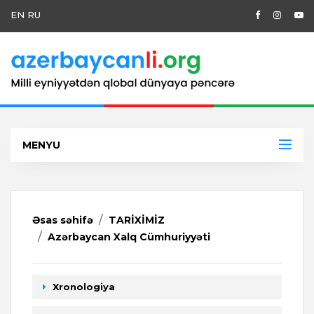
EN
RU
MENYU
Əsas səhifə
TARİXİMİZ
Azərbaycan Xalq Cümhuriyyəti
Xronologiya