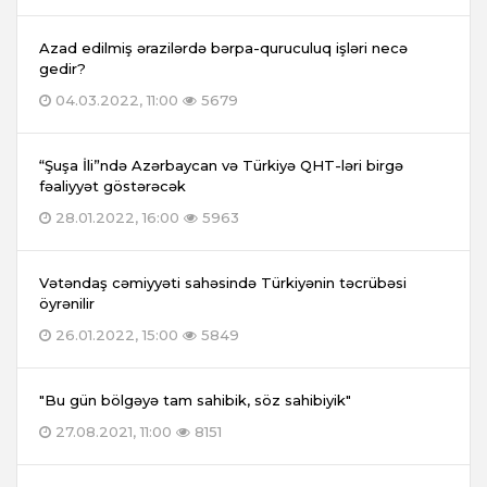
Azad edilmiş ərazilərdə bərpa-quruculuq işləri necə
gedir?
04.03.2022, 11:00
5679
“Şuşa İli”ndə Azərbaycan və Türkiyə QHT-ləri birgə
fəaliyyət göstərəcək
28.01.2022, 16:00
5963
Vətəndaş cəmiyyəti sahəsində Türkiyənin təcrübəsi
öyrənilir
26.01.2022, 15:00
5849
"Bu gün bölgəyə tam sahibik, söz sahibiyik"
27.08.2021, 11:00
8151