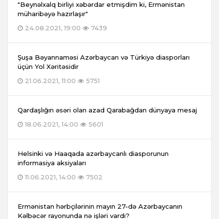
"Beynəlxalq birliyi xəbərdar etmişdim ki, Ermənistan
müharibəyə hazırlaşır"
24.08.2021, 19:00
7439
Şuşa Bəyannaməsi Azərbaycan və Türkiyə diasporları
üçün Yol Xəritəsidir
21.06.2021, 11:00
5751
Qardaşlığın əsəri olan azad Qarabağdan dünyaya mesaj
18.06.2021, 14:00
5601
Helsinki və Haaqada azərbaycanlı diasporunun
informasiya aksiyaları
11.06.2021, 14:00
7502
Ermənistan hərbçilərinin mayın 27-də Azərbaycanın
Kəlbəcər rayonunda nə işləri vardı?