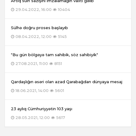
Artıq sülh sazişini imzalamağın vaxtı gəlib
29.04.2022, 16:00
10404
Sülhə doğru proses başlayıb
08.04.2022, 12:00
5145
"Bu gün bölgəyə tam sahibik, söz sahibiyik"
27.08.2021, 11:00
8151
Qardaşlığın əsəri olan azad Qarabağdan dünyaya mesaj
18.06.2021, 14:00
5601
23 aylıq Cümhuriyyətin 103 yaşı
28.05.2021, 12:00
5617