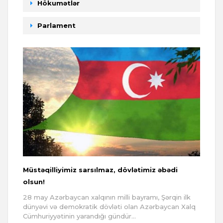
Hökumətlər
Parlament
Müstəqilliyimiz sarsılmaz, dövlətimiz əbədi
olsun!
28 may Azərbaycan xalqının milli bayramı, Şərqin ilk
dünyəvi və demokratik dövləti olan Azərbaycan Xalq
Cümhuriyyətinin yarandığı gündür...