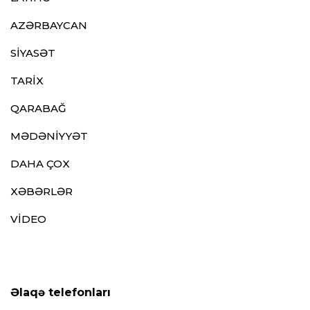
AZƏRBAYCAN
SİYASƏT
TARİX
QARABAĞ
MƏDƏNİYYƏT
DAHA ÇOX
XƏBƏRLƏR
VİDEO
Əlaqə telefonları