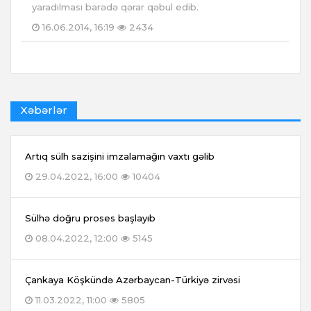
yaradılması barədə qərar qəbul edib.
16.06.2014, 16:19
2434
Xəbərlər
Artıq sülh sazişini imzalamağın vaxtı gəlib
29.04.2022, 16:00
10404
Sülhə doğru proses başlayıb
08.04.2022, 12:00
5145
Çankaya Köşkündə Azərbaycan-Türkiyə zirvəsi
11.03.2022, 11:00
5805