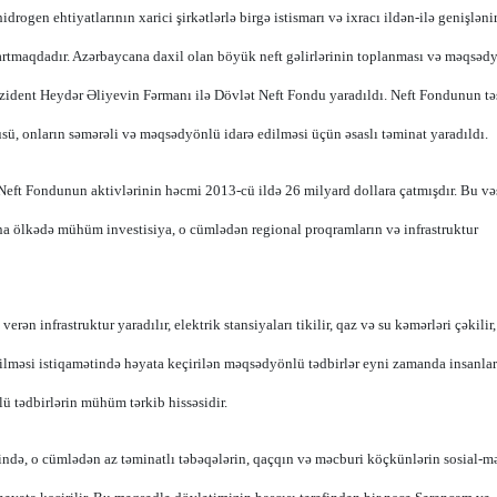
idrogen ehtiyatlarının xarici şirkətlərlə birgə istismarı və ixracı ildən-ilə genişləni
artmaqdadır. Azərbaycana daxil olan böyük neft gəlirlərinin toplanması və məqsəd
ezident Heydər Əliyevin Fərmanı ilə Dövlət Neft Fondu yaradıldı. Neft Fondunun tə
güsü, onların səmərəli və məqsədyönlü idarə edilməsi üçün əsaslı təminat yaradıldı.
eft Fondunun aktivlərinin həcmi 2013-cü ildə 26 milyard dollara çatmışdır. Bu və
ına ölkədə mühüm investisiya, o cümlədən regional proqramların və infrastruktur
ən infrastruktur yaradılır, elektrik stansiyaları tikilir, qaz və su kəmərləri çəkilir,
tdirilməsi istiqamətində həyata keçirilən məqsədyönlü tədbirlər eyni zamanda insanla
lü tədbirlərin mühüm tərkib hissəsidir.
əsində, o cümlədən az təminatlı təbəqələrin, qaçqın və məcburi köçkünlərin sosial-m