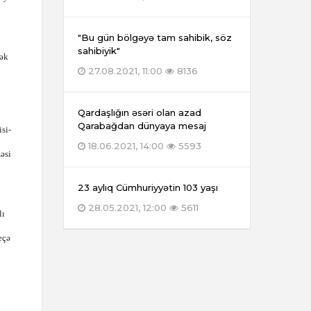
"Bu gün bölgəyə tam sahibik, söz
sahibiyik"
cək
27.08.2021, 11:00
8136
Qardaşlığın əsəri olan azad
Qarabağdan dünyaya mesaj
si-
18.06.2021, 14:00
5593
əsi
23 aylıq Cümhuriyyətin 103 yaşı
28.05.2021, 12:00
5611
lı
eçə