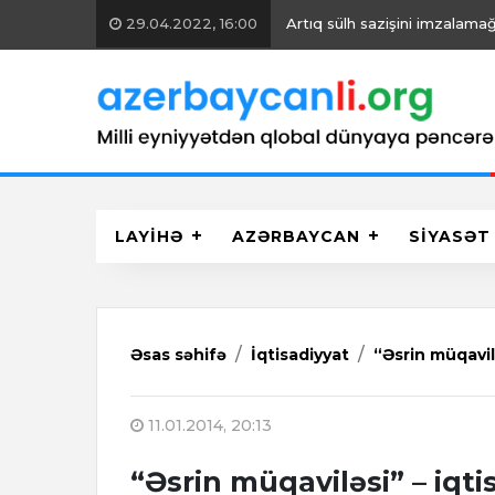
29.04.2022, 16:00
Artıq sülh sazişini imzalamağ
LAYİHƏ
AZƏRBAYCAN
SİYASƏT
Əsas səhifə
İqtisadiyyat
“Əsrin müqavil
11.01.2014, 20:13
“Əsrin müqaviləsi” – iqt