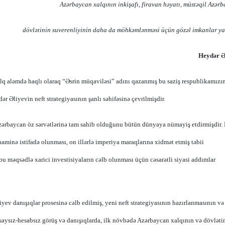
Azərbaycan xalqının inkişafı, firavan həyatı, müstəqil Azər
dövlətinin suverenliyinin daha da möhkəmlənməsi üçün gözəl imkanlar ya
Heydər Ə
lq aləmdə haqlı olaraq “Əsrin müqaviləsi” adını qazanmış bu saziş respublikamızı
r Əliyevin neft strategiyasının şanlı səhifəsinə çevrilmişdir.
zərbaycan öz sərvətlərinə tam sahib olduğunu bütün dünyaya nümayiş etdirmişdir. 
naminə istifadə olunması, on illərlə imperiya maraqlarına xidmət etmiş təbii
 bu məqsədlə xarici investisiyaların cəlb olunması üçün cəsarətli siyasi addımlar
yev danışıqlar prosesinə cəlb edilmiş, yeni neft strategiyasının hazırlanmasının və
u saysız-hesabsız görüş və danışıqlarda, ilk növbədə Azərbaycan xalqının və dövləti