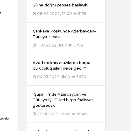
Sülhə doğru proses başlayıb
i
08.04.2022, 12:00
5139
Çankaya Köşkündə Azərbaycan-
Türkiyə zirvəsi
11.03.2022, 11:00
5798
Azad edilmiş ərazilərdə bərpa-
quruculuq işləri necə gedir?
04.03.2022, 11:00
5670
“Şuşa İli”ndə Azərbaycan və
Türkiyə QHT-ləri birgə fəaliyyət
göstərəcək
28.01.2022, 16:00
5946
 əsrdə