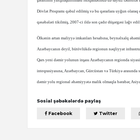
şəraitinin yaxşılaşdırılması istiqamətində də saysız tədbirlə
Dövlət Proqramı qəbul edilmiş və bu qərarlara uyğun olaraq
qəsəbələri tikilmiş, 2007-ci ildə son çadır düşərgəsi ləğv 
Ölkənin artan maliyyə imkanları hesabına, beynəlxalq əhəmiyyət
Azərbaycanın deyil, bütövlükdə regionun nəqliyyat infrastruk
Qars yeni dəmir yolunun inşası Azərbaycanın regionda siyas
inteqrasiyasına, Azərbaycan, Gürcüstan və Türkiyə arasında si
dəmir yolu regional əhəmiyyətə malik olmaqla bərabər, Asiya 
Sosial şəbəkələrdə paylaş
Facebook
Twitter