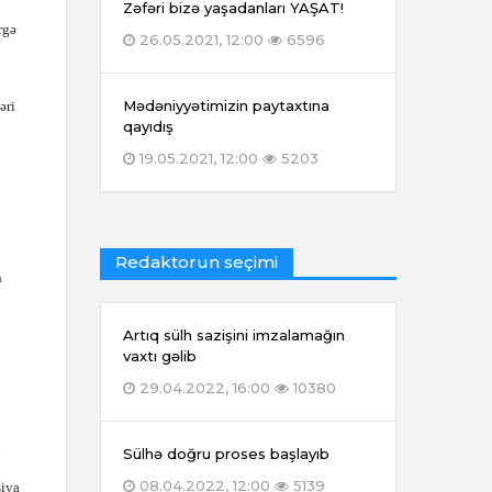
Zəfəri bizə yaşadanları YAŞAT!
rgə
26.05.2021, 12:00
6596
Mədəniyyətimizin paytaxtına
əri
qayıdış
19.05.2021, 12:00
5203
Redaktorun seçimi
n
Artıq sülh sazişini imzalamağın
vaxtı gəlib
29.04.2022, 16:00
10380
ı
Sülhə doğru proses başlayıb
08.04.2022, 12:00
5139
siya