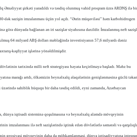
q Əməliyyat şirkəti yaradıldı və təsdiq olunmuş vahid proqram üzrə ARDNŞ ilə bi
lə 30-dək sazişin imzalanması üçün yol açdı. “Əsrin müqaviləsi” həm karbohidrogen
ə görə dünyada bağlanan ən iri sazişlər siyahısına daxildir. İmzalanmış neft sazişl
tulmuş 64 milyard ABŞ dolları məbləğində investisiyanın 57,6 milyardı dəniz
xtarış-kəşfiyyat işlərinə yönəldilmişdir.
vlətinin tarixində milli neft strategiyası həyata keçirilməyə başladı. Məhz bu
yatına marağı artdı, ölkəmizin beynəlxalq əlaqələrinin genişlənməsinə güclü təka
i üzərində sahiblik hüququ bir daha təsdiq edildi, eyni zamanda, Azərbaycan
na, dünya iqtisadi sisteminə qoşulmasına və beynəlxalq aləmdə mövqeyinin
nin imzalanması ilə neft sazişlərində iştirak edən dövlətlərlə səmərəli və qarşılıql
lkənin geosiyasi mövqeyinin daha da möhkəmlənməsi, dünya iqtisadiyyatına inteqra