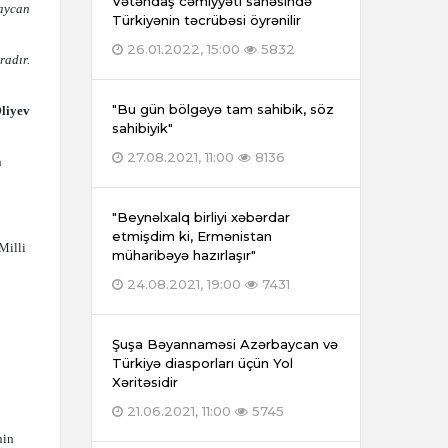
Vətəndaş cəmiyyəti sahəsində
baycan
Türkiyənin təcrübəsi öyrənilir
26.01.2022, 15:00
5832
radır.
"Bu gün bölgəyə tam sahibik, söz
liyev
sahibiyik"
27.08.2021, 11:00
8136
n
"Beynəlxalq birliyi xəbərdar
etmişdim ki, Ermənistan
Milli
müharibəyə hazırlaşır"
24.08.2021, 19:00
7431
Şuşa Bəyannaməsi Azərbaycan və
Türkiyə diasporları üçün Yol
Xəritəsidir
21.06.2021, 11:00
5745
nin