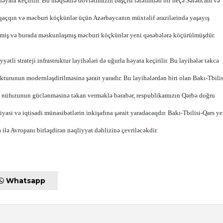
r həyata keçirilir. Bu məqsədlə dövlətimizin başçısı tərəfindən bir neçə Sərəncam və
 qaçqın və məcburi köçkünlər üçün Azərbaycanın müxtəlif ərazilərində yaşayış
edilmiş və burada məskunlaşmış məcburi köçkünlər yeni qəsəbələrə köçürülmüşdür.
li strateji infrastruktur layihələri də uğurla həyata keçirilir. Bu layihələr təkcə
turunun modernləşdirilməsinə şərait yaradır. Bu layihələrdən biri olan Bakı-Tbilis
i nüfuzunun güclənməsinə təkan verməklə bərabər, respublikamızın Qərbə doğru
yasi və iqtisadi münasibətlərin inkişafına şərait yaradacaqdır. Bakı-Tbilisi-Qars ye
ilə Avropanı birləşdirən nəqliyyat dəhlizinə çevriləcəkdir.
Whatsapp