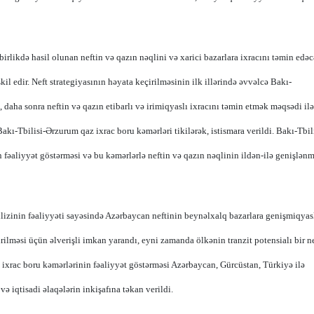
 birlikdə hasil olunan neftin və qazın nəqlini və xarici bazarlara ixracını təmin edə
kil edir.
Neft strategiyasının həyata keçirilməsinin ilk illərində əvvəlcə Bakı-
aha sonra neftin və qazın etibarlı və irimiqyaslı ixracını təmin etmək məqsədi ilə
kı-Tbilisi-Ərzurum qaz ixrac boru kəmərləri tikilərək, istismara verildi. Bakı-Tbili
fəaliyyət göstərməsi və bu kəmərlərlə neftin və qazın nəqlinin ildən-ilə genişlənm
əhlizinin fəaliyyəti sayəsində Azərbaycan neftinin beynəlxalq bazarlara genişmiqyas
irilməsi üçün əlverişli imkan yarandı, eyni zamanda ölkənin tranzit potensialı bir n
 ixrac boru kəmərlərinin fəaliyyət göstərməsi Azərbaycan, Gürcüstan, Türkiyə ilə
ə iqtisadi əlaqələrin inkişafına təkan verildi.