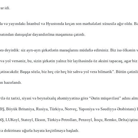
ar idi.
nda və yayındakı İstanbul və Hyustonda keçən son mərhələləri xüsusilə ağır oldu. B
cbatından danışıqlar dayandırılma məqamına çatırdı.
rə deyirdik: siz ayrı-ayrı şirkətlərin maraqlarını müdafiə edirsiniz. Biz isə ölkənin 
ə yol versəniz, bu, sizin şirkətin yalnız bir layihəsində öz əksini tapacaq, əgər biz
irəcəkdir. Başqa sözlə, biz heç cür heç bir səhvə yol verə bilmərik”. Bütün çətinli
n hazırlandı.
ə öz tarixi, siyasi və beynəlxalq əhəmiyyətinə görə “Əsrin müqaviləsi” adını almı
BŞ, Böyük Britaniya, Rusiya, Türkiyə, Norveç, Yaponiya və Səudiyyə Ərəbistanı) 
 LUKoyl, Statoyl, Ekson, Türkiyə Petrolları, Penzoyl, İtoçu, Remko, Delta) iştir
və doktrinası uğurla həyata keçirilməyə başladı.