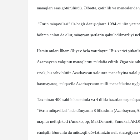
maraqları əsas götürülürdü. Əlbəttə, çətinlik və maneələr də v
“Əsrin müqaviləsi” ilə bağlı danışıqların 1994-cü ilin yazı
böhran anları da olur, müəyyən şərtlərin qəbuledilməzliyi u
Həmin anları İlham Əliyev belə xatırlayır: “Biz xarici şirkətlə
Azərbaycan xalqının maraqlarını müdafiə edirik. Əgər siz səhv
etsək, bu səhv bütün Azərbaycan xalqının mənafeyinə xələl gət
baxmayaraq, müqavilə Azərbaycanın milli mənafelərinə uyğu
Təxminən 400 səhifə həcmində və 4 dildə hazırlanmış müqavil
“Əsrin müqaviləsi”ndə dünyanın 8 ölkəsinin (Azərbaycan, A
məşhur neft şirkəti (Amoko, bp, MakDermott, Yunokal, ARDNŞ,
etmişdir. Bununla da müstəqil dövlətimizin neft strategiyası 