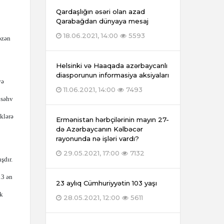
Qardaşlığın əsəri olan azad
Qarabağdan dünyaya mesaj
18.06.2021, 14:00
5593
əzən
Helsinki və Haaqada azərbaycanlı
diasporunun informasiya aksiyaları
və
11.06.2021, 14:00
7493
 səhv
klərə
Ermənistan hərbçilərinin mayın 27-
də Azərbaycanın Kəlbəcər
rayonunda nə işləri vardı?
29.05.2021, 17:00
7132
şdır.
13 ən
23 aylıq Cümhuriyyətin 103 yaşı
ak
28.05.2021, 12:00
5611