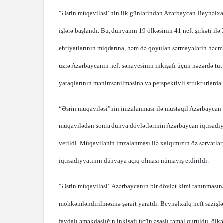
“Əsrin müqaviləsi”nin ilk günlərindən Azərbaycan Beynəlxal
işlərə başlandı. Bu, dünyanın 19 ölkəsinin 41 neft şirkəti i
ehtiyatlarının miqdarına, həm də qoyulan sərmayələrin həcmin
üzrə Azərbaycanın neft sənayesinin inkişafı üçün nəzərdə tu
yataqlarının mənimsənilməsinə və perspektivli strukturlarda a
“Əsrin müqaviləsi”nin imzalanması ilə müstəqil Azərbaycan dö
müqavilədən sonra dünya dövlətlərinin Azərbaycan iqtisadiy
verildi. Müqavilənin imzalanması ilə xalqımızın öz sərvətlər
iqtisadiyyatının dünyaya açıq olması nümayiş etdirildi.
“Əsrin müqaviləsi” Azərbaycanın bir dövlət kimi tanınması
möhkəmləndirilməsinə şərait yaratdı. Beynəlxalq neft sazişləri
faydalı əməkdaşlığın inkişafı üçün əsaslı təməl quruldu, ö