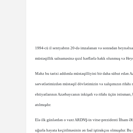
1994-cü il sentyabrın 20-də imzalanan və sonradan beynəlxa
müstəqillik salnaməsinə qızıl hərflərlə həkk olunmuş və Heydə
Məhz bu tarixi addımla müstəqilliyini bir daha sübut edən A
sərvətlərimizdən müstəqil dövlətimizin və xalqımızın rifahı 
ehtiyatlarının Azərbaycanın inkişafı və rifahı üçün istismarı,
atılmışdır.
Elə ilk günlərdən o vaxt ARDNŞ-in vitse-prezidenti İlham Əli
uğurla həyata keçirilməsinin ən fəal iştirakçısı olmuşdur. B