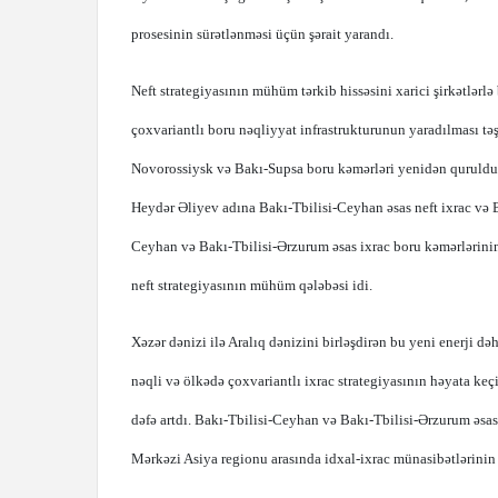
prosesinin sürətlənməsi üçün şərait yarandı.
Neft strategiyasının mühüm tərkib hissəsini xarici şirkətlərlə
çoxvariantlı boru nəqliyyat infrastrukturunun yaradılması təş
Novorossiysk və Bakı-Supsa boru kəmərləri yenidən quruldu, d
Heydər Əliyev adına Bakı-Tbilisi-Ceyhan əsas neft ixrac və Ba
Ceyhan və Bakı-Tbilisi-Ərzurum əsas ixrac boru kəmərlərinin 
neft strategiyasının mühüm qələbəsi idi.
Xəzər dənizi ilə Aralıq dənizini birləşdirən bu yeni enerji d
nəqli və ölkədə çoxvariantlı ixrac strategiyasının həyata keç
dəfə artdı. Bakı-Tbilisi-Ceyhan və Bakı-Tbilisi-Ərzurum əsas
Mərkəzi Asiya regionu arasında idxal-ixrac münasibətlərinin v