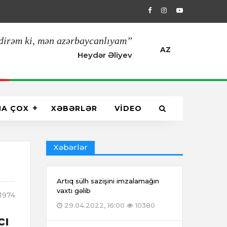
11.03.2022, 11:00
Çankaya Köşkündə A
dirəm ki, mən azərbaycanlıyam”
AZ
Heydər Əliyev
HA ÇOX
XƏBƏRLƏR
VİDEO
Xəbərlər
Artıq sülh sazişini imzalamağın
vaxtı gəlib
1974
29.04.2022, 16:00
10380
cı