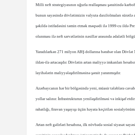
Milli neft strategiyasının uğurla reallaşması şəraitində karboh
bunun sayəsində dövlətimizin valyuta daxilolmaları sürətlə 
şəkildə istifadəsini təmin etmək məqsədi ilə 1999-cu ildə Pr
olunması ilə neft sərvətlərinin nəsillər arasında ədalətli böl
Yaradılarkən 271 milyon ABŞ dollarına bərabər olan Dövlət N
ildən-ilə artacaqdır. Dövlətin artan maliyyə imkanları hesab
layihələrin maliyyələşdirilməsinə şərait yaranmışdır.
Azərbaycanın hər bir bölgəsində yeni, müasir tələblərə cavab ver
yollar salınır. İnfrastrukturun yeniləşdirilməsi və inkişaf e
rahatlığı, firavan yaşayışı üçün həyata keçirilən sosialyönüm
Artan neft gəlirləri hesabına, ilk növbədə sosial siyasət say