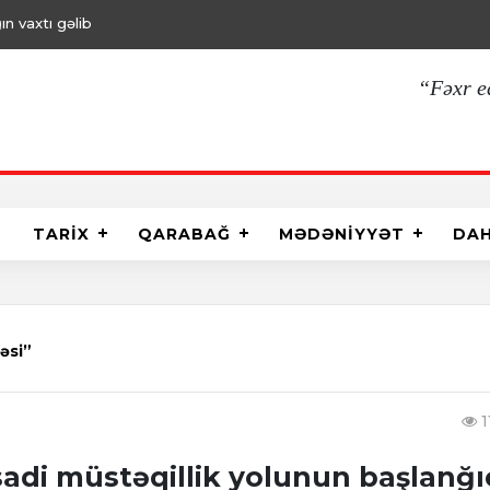
ın vaxtı gəlib
“Fəxr e
TARİX
QARABAĞ
MƏDƏNİYYƏT
DA
əsi”
1
isadi müstəqillik yolunun başlanğı