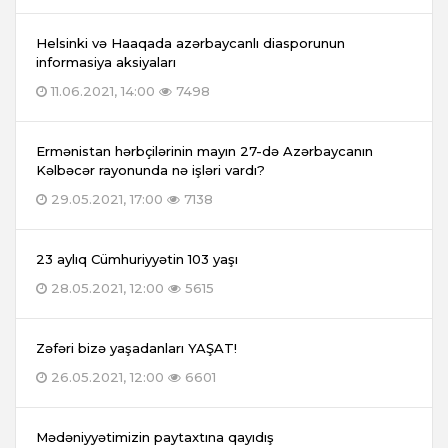
Helsinki və Haaqada azərbaycanlı diasporunun
informasiya aksiyaları
11.06.2021, 14:00
7498
Ermənistan hərbçilərinin mayın 27-də Azərbaycanın
Kəlbəcər rayonunda nə işləri vardı?
29.05.2021, 17:00
7138
23 aylıq Cümhuriyyətin 103 yaşı
28.05.2021, 12:00
5615
Zəfəri bizə yaşadanları YAŞAT!
26.05.2021, 12:00
6601
Mədəniyyətimizin paytaxtına qayıdış