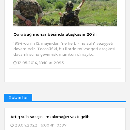
Qarabağ müharibəsində atəşkəsin 20 ili
1994-cü ilin 12 mayından "nə hərb - nə sülh" vəziyyəti
davam edir. Təəssüf ki, bu illərdə müvəqqəti atəşkəsi
davamlı sülhə çevirmək mümkün olmayıb...
12.05.2014, 18:10
2095
Xəbərlər
Artıq sülh sazişini imzalamağın vaxtı gəlib
29.04.2022, 16:00
10397