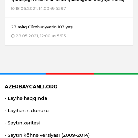
18.06.2021, 14:00
5597
23 aylıq Cümhuriyyətin 103 yaşı
28.05.2021, 12:00
5615
AZERBAYCANLI.ORG
- Layihə haqqında
- Layihənin donoru
- Saytın xəritəsi
- Saytın köhnə versiyası (2009-2014)