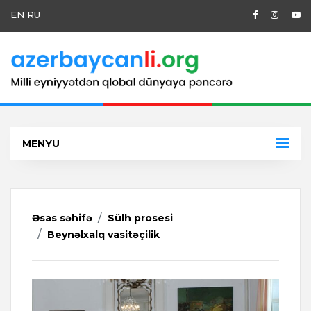
EN
RU
MENYU
Əsas səhifə
Sülh prosesi
Beynəlxalq vasitəçilik