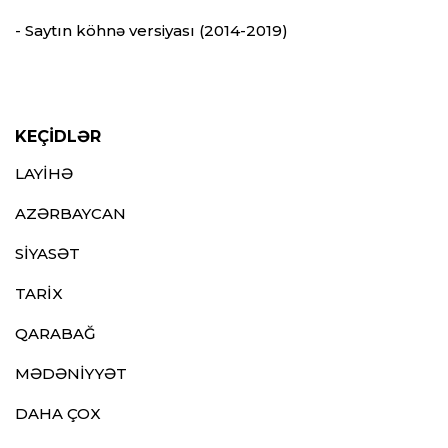
- Saytın köhnə versiyası (2014-2019)
KEÇİDLƏR
LAYİHƏ
AZƏRBAYCAN
SİYASƏT
TARİX
QARABAĞ
MƏDƏNİYYƏT
DAHA ÇOX