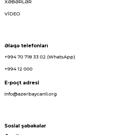
XƏBƏRLƏR
VİDEO
Əlaqə telefonları
+994 70 718 33 02 (WhatsApp)
+994 12 000
E-poçt adresi
info@azerbaycanli.org
Sosial şəbəkələr