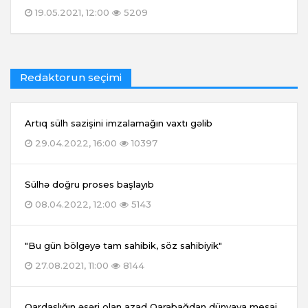
19.05.2021, 12:00
5209
Redaktorun seçimi
Artıq sülh sazişini imzalamağın vaxtı gəlib
29.04.2022, 16:00
10397
Sülhə doğru proses başlayıb
08.04.2022, 12:00
5143
"Bu gün bölgəyə tam sahibik, söz sahibiyik"
27.08.2021, 11:00
8144
Qardaşlığın əsəri olan azad Qarabağdan dünyaya mesaj