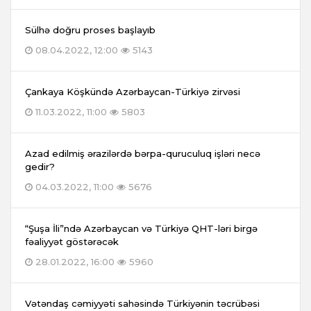
Sülhə doğru proses başlayıb
08.04.2022, 12:00
5143
Çankaya Köşkündə Azərbaycan-Türkiyə zirvəsi
11.03.2022, 11:00
5803
Azad edilmiş ərazilərdə bərpa-quruculuq işləri necə
gedir?
04.03.2022, 11:00
5676
“Şuşa İli”ndə Azərbaycan və Türkiyə QHT-ləri birgə
fəaliyyət göstərəcək
28.01.2022, 16:00
5960
Vətəndaş cəmiyyəti sahəsində Türkiyənin təcrübəsi