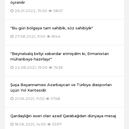
öyrənilir
26.01.2022, 15:00
5847
"Bu gün bölgəyə tam sahibik, söz sahibiyik"
27.08.2021, 11:00
8144
"Beynəlxalq birliyi xəbərdar etmişdim ki, Ermənistan
müharibəyə hazırlaşır"
24.08.2021, 19:00
7436
Şuşa Bəyannaməsi Azərbaycan və Türkiyə diasporları
üçün Yol Xəritəsidir
21.06.2021, 11:00
5748
Qardaşlığın əsəri olan azad Qarabağdan dünyaya mesaj
18.06.2021, 14:00
5597