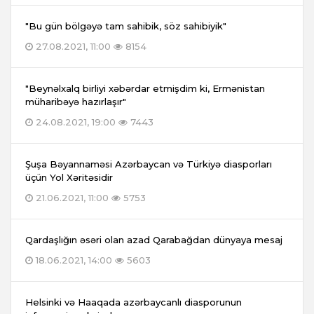
"Bu gün bölgəyə tam sahibik, söz sahibiyik"
27.08.2021, 11:00
8154
"Beynəlxalq birliyi xəbərdar etmişdim ki, Ermənistan
müharibəyə hazırlaşır"
24.08.2021, 19:00
7443
Şuşa Bəyannaməsi Azərbaycan və Türkiyə diasporları
üçün Yol Xəritəsidir
21.06.2021, 11:00
5753
Qardaşlığın əsəri olan azad Qarabağdan dünyaya mesaj
18.06.2021, 14:00
5603
Helsinki və Haaqada azərbaycanlı diasporunun