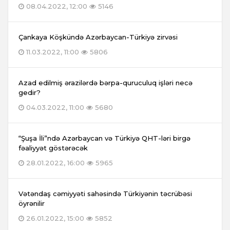
08.04.2022, 12:00
5146
Çankaya Köşkündə Azərbaycan-Türkiyə zirvəsi
11.03.2022, 11:00
5806
Azad edilmiş ərazilərdə bərpa-quruculuq işləri necə
gedir?
04.03.2022, 11:00
5680
“Şuşa İli”ndə Azərbaycan və Türkiyə QHT-ləri birgə
fəaliyyət göstərəcək
28.01.2022, 16:00
5965
Vətəndaş cəmiyyəti sahəsində Türkiyənin təcrübəsi
öyrənilir
26.01.2022, 15:00
5852