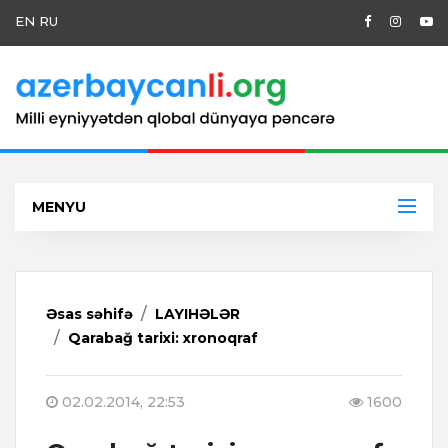
EN
RU
MENYU
Əsas səhifə
LAYIHƏLƏR
Qarabağ tarixi: xronoqraf
02.02.2014, 22:53
1600