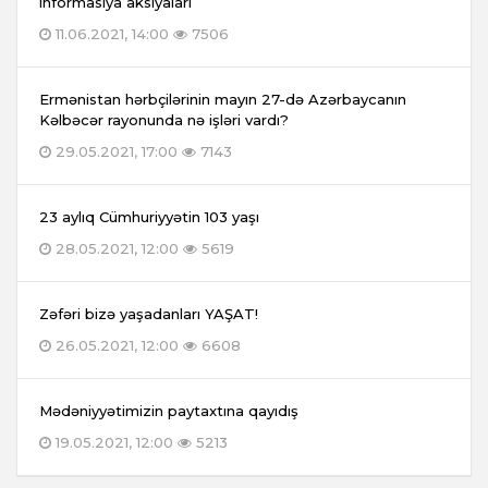
informasiya aksiyaları
11.06.2021, 14:00
7506
Ermənistan hərbçilərinin mayın 27-də Azərbaycanın
Kəlbəcər rayonunda nə işləri vardı?
29.05.2021, 17:00
7143
23 aylıq Cümhuriyyətin 103 yaşı
28.05.2021, 12:00
5619
Zəfəri bizə yaşadanları YAŞAT!
26.05.2021, 12:00
6608
Mədəniyyətimizin paytaxtına qayıdış
19.05.2021, 12:00
5213