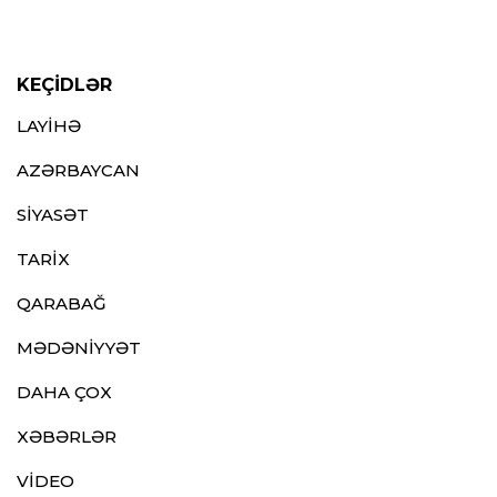
KEÇİDLƏR
LAYİHƏ
AZƏRBAYCAN
SİYASƏT
TARİX
QARABAĞ
MƏDƏNİYYƏT
DAHA ÇOX
XƏBƏRLƏR
VİDEO