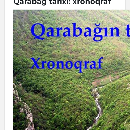
Qarabağ tarixi: xronoqraf