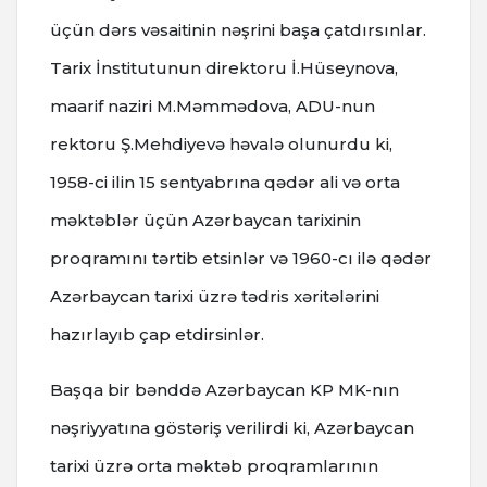
üçün dərs vəsaitinin nəşrini başa çatdırsınlar.
Tarix İnstitutunun direktoru İ.Hüseynova,
maarif naziri M.Məmmədova, ADU-nun
rektoru Ş.Mehdiyevə həvalə olunurdu ki,
1958-ci ilin 15 sentyabrına qədər ali və orta
məktəblər üçün Azərbaycan tarixinin
proqramını tərtib etsinlər və 1960-cı ilə qədər
Azərbaycan tarixi üzrə tədris xəritələrini
hazırlayıb çap etdirsinlər.
Başqa bir bənddə Azərbaycan KP MK-nın
nəşriyyatına göstəriş verilirdi ki, Azərbaycan
tarixi üzrə orta məktəb proqramlarının