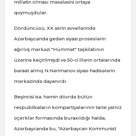
millətin olması məsələsini ortaya
qoymuşdular.
Dördüncüsü, XX əsrin əvvəllərində
Azərbaycanda gedən siyasi proseslərin
ağırlıq mərkəzi "Hümmət" təşkilatının
üzərinə keçirilmişdi və 50-ci illərin ortalarında
bəraət almış N.Nərimanov siyasi hadisələrin
mərkəzində dayanırdı.
Beşincisi isə, həmin dövrdə bütün
respublikaların kompartiyalarının tarixi yalnız
oçerklər formasında buraxıldığı halda,
Azərbaycanda bu, "Azərbaycan Kommunist