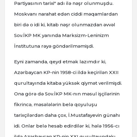
Partiyasının tarixi" adı ilə nəşr olunmuşdu.
Moskvanı narahat edən ciddi məqamlardan
biri də o idi ki, kitab nəşr olunmazdan əvvəl
Sov.İKP MK yanında Marksizm-Leninizm
İnstitutuna rəyə göndərilməmişdi.
Eyni zamanda, qeyd etmək lazımdır ki,
Azərbaycan KP-nin 1958-ci ildə keçirilən XXII
qurultayında kitaba yüksək qiymət verilmişdi.
Ona görə də Sov.İKP MK-nın məsul işçilərinin
fikrincə, məsələlərin belə qoyuluşu
tarixçilərdən daha çox, İ.Mustafayevin günahı
idi. Onlar belə hesab edirdilər ki, hələ 1956-cı
ildə Azərbaycan KP-nin XXI qurultayındakı