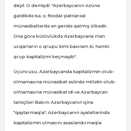
deyil. O demişdi: "Azərbaycanın özünə
gəldikdə isə, o, feodal-patriarxal
münasibətlərdə ən geridə qalmış ölkədir.
Ona görə bütövlükdə Azərbaycana mən
ucqarların o qrupu kimi baxıram ki, həmin
qrup kapitalizmi keçməyib".
Üçüncüsü, Azərbaycanda kapitalizmin olub-
olmamasına münasibət əslində millətin olub-
olmamasına münasibət idi və Azərbaycan
tarixçiləri Bakını Azərbaycanın içinə
"qaytarmaqla", Azərbaycanın əyalətlərində
kapitalizmin olmasını əsaslandırmaqla