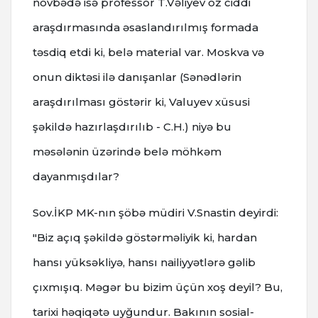
növbədə isə professor T.Vəliyev öz ciddi
araşdırmasında əsaslandırılmış formada
təsdiq etdi ki, belə material var. Moskva və
onun diktəsi ilə danışanlar (Sənədlərin
araşdırılması göstərir ki, Valuyev xüsusi
şəkildə hazırlaşdırılıb - C.H.) niyə bu
məsələnin üzərində belə möhkəm
dayanmışdılar?
Sov.İKP MK-nın şöbə müdiri V.Snastin deyirdi:
"Biz açıq şəkildə göstərməliyik ki, hardan
hansı yüksəkliyə, hansı nailiyyətlərə gəlib
çıxmışıq. Məgər bu bizim üçün xoş deyil? Bu,
tarixi həqiqətə uyğundur. Bakının sosial-