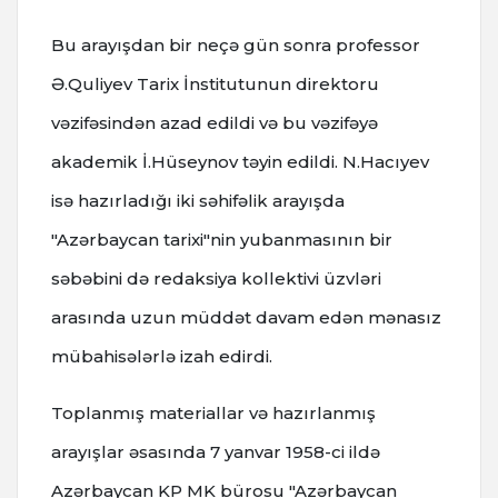
Bu arayışdan bir neçə gün sonra professor
Ə.Quliyev Tarix İnstitutunun direktoru
vəzifəsindən azad edildi və bu vəzifəyə
akademik İ.Hüseynov təyin edildi. N.Hacıyev
isə hazırladığı iki səhifəlik arayışda
"Azərbaycan tarixi"nin yubanmasının bir
səbəbini də redaksiya kollektivi üzvləri
arasında uzun müddət davam edən mənasız
mübahisələrlə izah edirdi.
Toplanmış materiallar və hazırlanmış
arayışlar əsasında 7 yanvar 1958-ci ildə
Azərbaycan KP MK bürosu "Azərbaycan