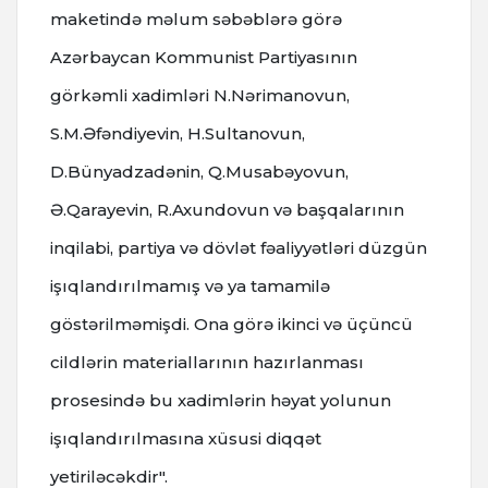
maketində məlum səbəblərə görə
Azərbaycan Kommunist Partiyasının
görkəmli xadimləri N.Nərimanovun,
S.M.Əfəndiyevin, H.Sultanovun,
D.Bünyadzadənin, Q.Musabəyovun,
Ə.Qarayevin, R.Axundovun və başqalarının
inqilabi, partiya və dövlət fəaliyyətləri düzgün
işıqlandırılmamış və ya tamamilə
göstərilməmişdi. Ona görə ikinci və üçüncü
cildlərin materiallarının hazırlanması
prosesində bu xadimlərin həyat yolunun
işıqlandırılmasına xüsusi diqqət
yetiriləcəkdir".