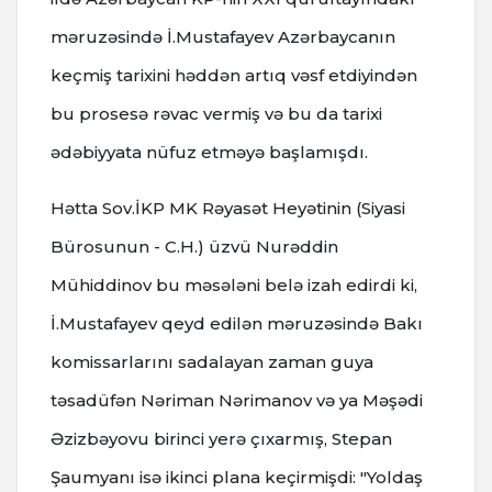
məruzəsində İ.Mustafayev Azərbaycanın
keçmiş tarixini həddən artıq vəsf etdiyindən
bu prosesə rəvac vermiş və bu da tarixi
ədəbiyyata nüfuz etməyə başlamışdı.
Hətta Sov.İKP MK Rəyasət Heyətinin (Siyasi
Bürosunun - C.H.) üzvü Nurəddin
Mühiddinov bu məsələni belə izah edirdi ki,
İ.Mustafayev qeyd edilən məruzəsində Bakı
komissarlarını sadalayan zaman guya
təsadüfən Nəriman Nərimanov və ya Məşədi
Əzizbəyovu birinci yerə çıxarmış, Stepan
Şaumyanı isə ikinci plana keçirmişdi: "Yoldaş