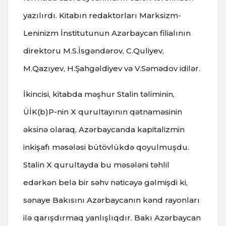
yazılırdı. Kitabın redaktorları Marksizm-
Leninizm İnstitutunun Azərbaycan filialının
direktoru M.S.İsgəndərov, C.Quliyev,
M.Qazıyev, H.Şahgəldiyev və V.Səmədov idilər.
İkincisi, kitabda məşhur Stalin təliminin,
ÜİK(b)P-nin X qurultayının qətnaməsinin
əksinə olaraq, Azərbaycanda kapitalizmin
inkişafı məsələsi bütövlükdə qoyulmuşdu.
Stalin X qurultayda bu məsələni təhlil
edərkən belə bir səhv nəticəyə gəlmişdi ki,
sənaye Bakısını Azərbaycanın kənd rayonları
ilə qarışdırmaq yanlışlıqdır. Bakı Azərbaycan