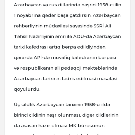
Azərbaycan və rus dillərində nəşrini 1958-ci ilin
1 noyabrına qədər başa çatdırsın. Azərbaycan
rəhbərliyinin müdaxiləsi sayəsində SSRİ Ali
Təhsil Nazirliyinin əmri ilə ADU-da Azərbaycan
tarixi kafedrası artıq bərpa edildiyindən,
qərarda APİ-də müvafiq kafedranın bərpası
və respublikanın ali pedaqoji məktəblərində
Azərbaycan tarixinin tədris edilməsi məsələsi
qoyulurdu.
Üç cildlik Azərbaycan tarixinin 1958-ci ildə
birinci cildinin nəşr olunması, digər cildlərinin
də əsasən hazır olması MK bürosunun