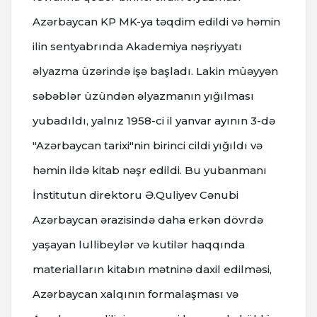
Azərbaycan KP MK-ya təqdim edildi və həmin
ilin sentyabrında Akademiya nəşriyyatı
əlyazma üzərində işə başladı. Lakin müəyyən
səbəblər üzündən əlyazmanın yığılması
yubadıldı, yalnız 1958-ci il yanvar ayının 3-də
"Azərbaycan tarixi"nin birinci cildi yığıldı və
həmin ildə kitab nəşr edildi. Bu yubanmanı
İnstitutun direktoru Ə.Quliyev Cənubi
Azərbaycan ərazisində daha erkən dövrdə
yaşayan lullibeylər və kutilər haqqında
materialların kitabın mətninə daxil edilməsi,
Azərbaycan xalqının formalaşması və