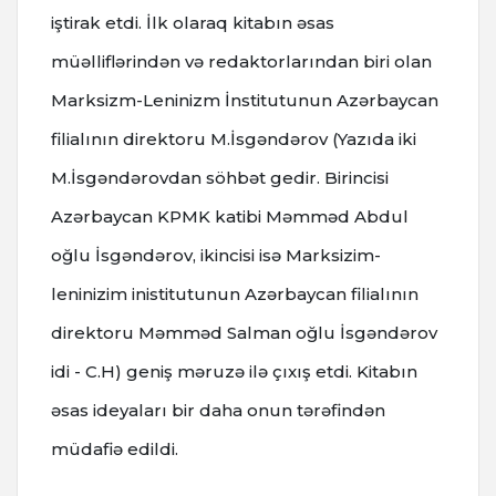
iştirak etdi. İlk olaraq kitabın əsas
müəlliflərindən və redaktorlarından biri olan
Marksizm-Leninizm İnstitutunun Azərbaycan
filialının direktoru M.İsgəndərov (Yazıda iki
M.İsgəndərovdan söhbət gedir. Birincisi
Azərbaycan KPMK katibi Məmməd Abdul
oğlu İsgəndərov, ikincisi isə Marksizim-
leninizim inistitutunun Azərbaycan filialının
direktoru Məmməd Salman oğlu İsgəndərov
idi - C.H) geniş məruzə ilə çıxış etdi. Kitabın
əsas ideyaları bir daha onun tərəfindən
müdafiə edildi.