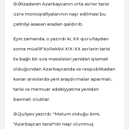
Ə.Əlizadənin Azərbaycanın orta əsrlər tarixi
üzrə monoqrafiyalarının nəşr edilməsi bu
çətinliyi əsasən aradan qaldırıb.
Eyni zamanda, o yazırdı ki, XX qurultaydan
sonra müəllif kollektivi XIX-XX əsrlərin tarixi
ilə bağlı bir sıra məsələləri yenidən işləməli
olduğundan Azərbaycanda və respublikadan
kənar arxivlərdə yeni araşdırmalar aparmalı,
tarixi və memuar ədəbiyyatına yenidən
baxmalı olublar.
Ə.Quliyev yazırdı: "Məlum olduğu kimi,
"Azərbaycan tarixi"nin nəşr olunmuş