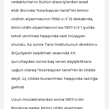
redaktorlarını bütün əlavə işlərdən azad
etdi. Büroda "Azərbaycan tarixi"nin birinci
cildinin əlyazmasının 1956-cı il 15 dekabrda,
ikinci cildin əlyazmasının isə 1957-ci il 1 iyulda
təhvil verilməsi haqqında vaxt müəyyən
olundu. Az sonra Tarix İnstitutunun direktoru
Ə.Quliyevin təqdimatı əsasında XX
qurultaydan sonra baş verən dəyişikliklərə
uyğun olaraq "Azərbaycan tarixi"nin iki cilddə
deyil, üç cilddə buraxılması haqqında razılığa
gəlindi.
Uzun müzakirələrdən sonra 1957-ci ilin
fevralına qədər birinci cildin əlyazması