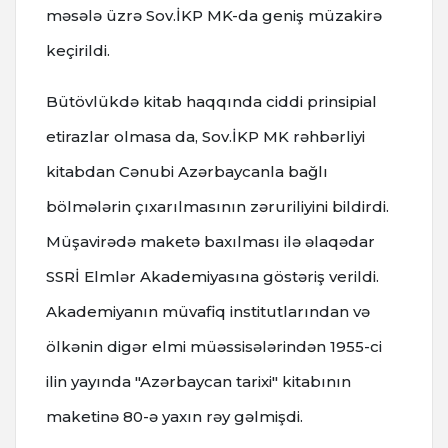
məsələ üzrə Sov.İKP MK-da geniş müzakirə
keçirildi.
Bütövlükdə kitab haqqında ciddi prinsipial
etirazlar olmasa da, Sov.İKP MK rəhbərliyi
kitabdan Cənubi Azərbaycanla bağlı
bölmələrin çıxarılmasının zəruriliyini bildirdi.
Müşavirədə maketə baxılması ilə əlaqədar
SSRİ Elmlər Akademiyasına göstəriş verildi.
Akademiyanın müvafiq institutlarından və
ölkənin digər elmi müəssisələrindən 1955-ci
ilin yayında "Azərbaycan tarixi" kitabının
maketinə 80-ə yaxın rəy gəlmişdi.