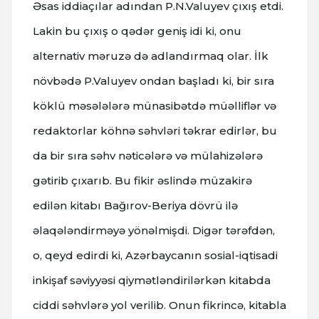
Əsas iddiaçılar adından P.N.Valuyev çıxış etdi.
Lakin bu çıxış o qədər geniş idi ki, onu
alternativ məruzə də adlandırmaq olar. İlk
növbədə P.Valuyev ondan başladı ki, bir sıra
köklü məsələlərə münasibətdə müəlliflər və
redaktorlar köhnə səhvləri təkrar edirlər, bu
da bir sıra səhv nəticələrə və mülahizələrə
gətirib çıxarıb. Bu fikir əslində müzakirə
edilən kitabı Bağırov-Beriya dövrü ilə
əlaqələndirməyə yönəlmişdi. Digər tərəfdən,
o, qeyd edirdi ki, Azərbaycanın sosial-iqtisadi
inkişaf səviyyəsi qiymətləndirilərkən kitabda
ciddi səhvlərə yol verilib. Onun fikrincə, kitabla