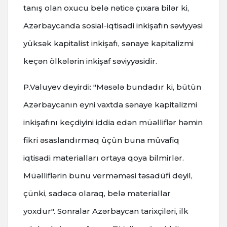
tanış olan oxucu belə nəticə çıxara bilər ki,
Azərbaycanda sosial-iqtisadi inkişafın səviyyəsi
yüksək kapitalist inkişafı, sənaye kapitalizmi
keçən ölkələrin inkişaf səviyyəsidir.
P.Valuyev deyirdi: "Məsələ bundadır ki, bütün
Azərbaycanın eyni vaxtda sənaye kapitalizmi
inkişafını keçdiyini iddia edən müəlliflər həmin
fikri əsaslandırmaq üçün buna müvafiq
iqtisadi materialları ortaya qoya bilmirlər.
Müəlliflərin bunu verməməsi təsadüfi deyil,
çünki, sadəcə olaraq, belə materiallar
yoxdur". Sonralar Azərbaycan tarixçiləri, ilk