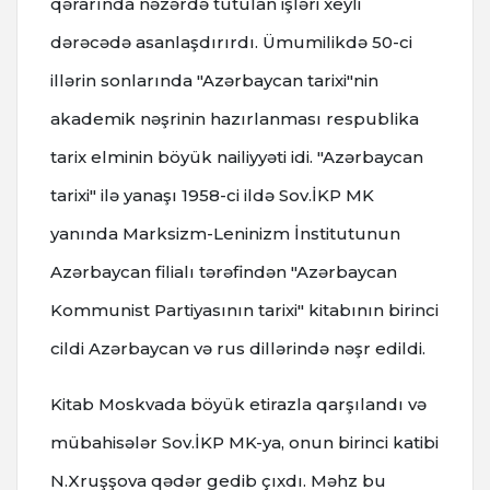
qərarında nəzərdə tutulan işləri xeyli
dərəcədə asanlaşdırırdı. Ümumilikdə 50-ci
illərin sonlarında "Azərbaycan tarixi"nin
akademik nəşrinin hazırlanması respublika
tarix elminin böyük nailiyyəti idi. "Azərbaycan
tarixi" ilə yanaşı 1958-ci ildə Sov.İKP MK
yanında Marksizm-Leninizm İnstitutunun
Azərbaycan filialı tərəfindən "Azərbaycan
Kommunist Partiyasının tarixi" kitabının birinci
cildi Azərbaycan və rus dillərində nəşr edildi.
Kitab Moskvada böyük etirazla qarşılandı və
mübahisələr Sov.İKP MK-ya, onun birinci katibi
N.Xruşşova qədər gedib çıxdı. Məhz bu