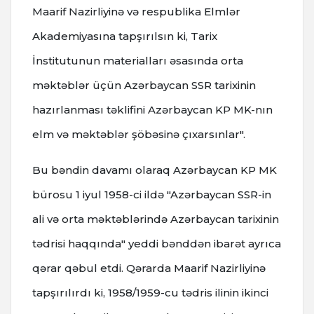
Maarif Nazirliyinə və respublika Elmlər
Akademiyasına tapşırılsın ki, Tarix
İnstitutunun materialları əsasında orta
məktəblər üçün Azərbaycan SSR tarixinin
hazırlanması təklifini Azərbaycan KP MK-nın
elm və məktəblər şöbəsinə çıxarsınlar".
Bu bəndin davamı olaraq Azərbaycan KP MK
bürosu 1 iyul 1958-ci ildə "Azərbaycan SSR-in
ali və orta məktəblərində Azərbaycan tarixinin
tədrisi haqqında" yeddi bənddən ibarət ayrıca
qərar qəbul etdi. Qərarda Maarif Nazirliyinə
tapşırılırdı ki, 1958/1959-cu tədris ilinin ikinci