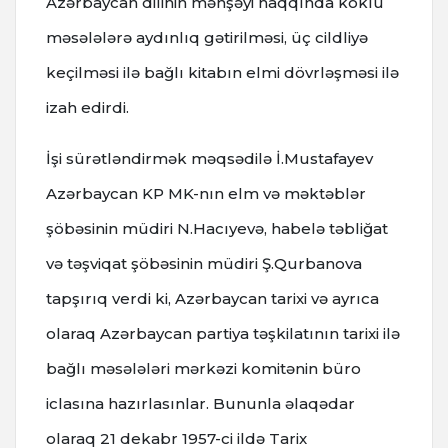
Azərbaycan dilinin mənşəyi haqqında köklü
məsələlərə aydınlıq gətirilməsi, üç cildliyə
keçilməsi ilə bağlı kitabın elmi dövrləşməsi ilə
izah edirdi.
İşi sürətləndirmək məqsədilə İ.Mustafayev
Azərbaycan KP MK-nın elm və məktəblər
şöbəsinin müdiri N.Hacıyevə, habelə təbliğat
və təşviqat şöbəsinin müdiri Ş.Qurbanova
tapşırıq verdi ki, Azərbaycan tarixi və ayrıca
olaraq Azərbaycan partiya təşkilatının tarixi ilə
bağlı məsələləri mərkəzi komitənin büro
iclasına hazırlasınlar. Bununla əlaqədar
olaraq 21 dekabr 1957-ci ildə Tarix