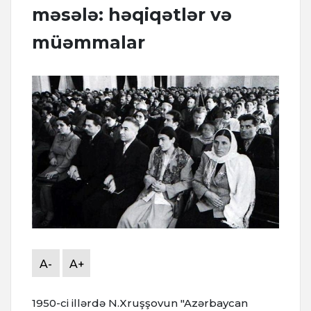
məsələ: həqiqətlər və
müəmmalar
A-
A+
1950-ci illərdə N.Xruşşovun "Azərbaycan