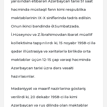
yarısından etibarən Azərbaycan tarixi 51 saat
həcmində müstəqil fənn kimi respublika
məktəblərinin IX-X siniflərində tədris edilsin.
Onun ikinci bəndində Ə.Sumbatzadə,
İ.Hüseynov və Z.İbrahimovdan ibarət müəllif
kollektivinə tapşırılırdı ki, 15 noyabr 1958-ci ilə
qədər illüstrasiya və xəritələrlə birlikdə orta
məktəblər üçün 12-15 çap vərəqi həcmində
Azərbaycan tarixi üzrə dərs vəsaiti
hazırlasınlar.
Mədəniyyət və maarif nazirlərinə göstəriş
verilirdi ki, 20 dekabr 1958-ci ilə kimi
Azərbaycan və rus dilində olan məktəblər