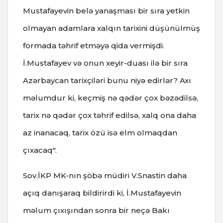
Mustafayevin belə yanaşması bir sıra yetkin
olmayan adamlara xalqın tarixini düşünülmüş
formada təhrif etməyə qida vermişdi.
İ.Mustafayev və onun xeyir-duası ilə bir sıra
Azərbaycan tarixçiləri bunu niyə edirlər? Axı
məlumdur ki, keçmiş nə qədər çox bəzədilsə,
tarix nə qədər çox təhrif edilsə, xalq ona daha
az inanacaq, tarix özü isə elm olmaqdan
çıxacaq".
Sov.İKP MK-nın şöbə müdiri V.Snastin daha
açıq danışaraq bildirirdi ki, İ.Mustafayevin
məlum çıxışından sonra bir neçə Bakı