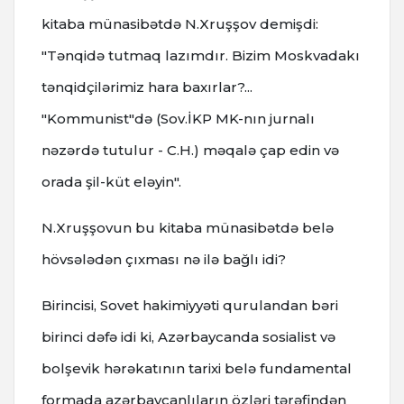
kitaba münasibətdə N.Xruşşov demişdi:
"Tənqidə tutmaq lazımdır. Bizim Moskvadakı
tənqidçilərimiz hara baxırlar?...
"Kommunist"də (Sov.İKP MK-nın jurnalı
nəzərdə tutulur - C.H.) məqalə çap edin və
orada şil-küt eləyin".
N.Xruşşovun bu kitaba münasibətdə belə
hövsələdən çıxması nə ilə bağlı idi?
Birincisi, Sovet hakimiyyəti qurulandan bəri
birinci dəfə idi ki, Azərbaycanda sosialist və
bolşevik hərəkatının tarixi belə fundamental
formada azərbaycanlıların özləri tərəfindən