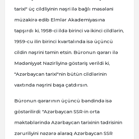
tarixi" üç cildliyinin nəşri ilə bağlı məsələni
müzakirə edib Elmlər Akademiyasına
tapşırdı ki, 1958-ci ildə birinci və ikinci cildlərin,
1959-cu ilin birinci kvartalında isə üçüncü
cildin nəşrini təmin etsin. Büronun qərarı ilə
Mədəniyyət Nazirliyinə göstəriş verildi ki,
"Azərbaycan tarixi"nin bütün cildlərinin
vaxtında nəşrini başa çatdırsın.
Büronun qərarının üçüncü bəndində isə
göstərilirdi: "Azərbaycan SSR-in orta
məktəblərində Azərbaycan tarixinin tədrisinin
zəruriliyini nəzərə alaraq Azərbaycan SSR