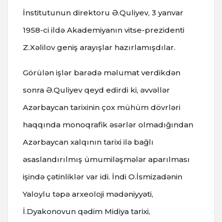
İnstitutunun direktoru Ə.Quliyev, 3 yanvar
1958-ci ildə Akademiyanın vitse-prezidenti
Z.Xəlilov geniş arayışlar hazırlamışdılar.
Görülən işlər barədə məlumat verdikdən
sonra Ə.Quliyev qeyd edirdi ki, əvvəllər
Azərbaycan tarixinin çox mühüm dövrləri
haqqında monoqrafik əsərlər olmadığından
Azərbaycan xalqının tarixi ilə bağlı
əsaslandırılmış ümumiləşmələr aparılması
işində çətinliklər var idi. İndi O.İsmizadənin
Yaloylu təpə arxeoloji mədəniyyəti,
İ.Dyakonovun qədim Midiya tarixi,