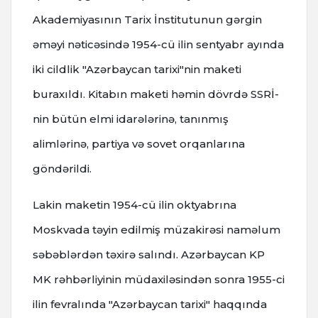
Akademiyasının Tarix İnstitutunun gərgin
əməyi nəticəsində 1954-cü ilin sentyabr ayında
iki cildlik "Azərbaycan tarixi"nin maketi
buraxıldı. Kitabın maketi həmin dövrdə SSRİ-
nin bütün elmi idarələrinə, tanınmış
alimlərinə, partiya və sovet orqanlarına
göndərildi.
Lakin maketin 1954-cü ilin oktyabrına
Moskvada təyin edilmiş müzakirəsi naməlum
səbəblərdən təxirə salındı. Azərbaycan KP
MK rəhbərliyinin müdaxiləsindən sonra 1955-ci
ilin fevralında "Azərbaycan tarixi" haqqında