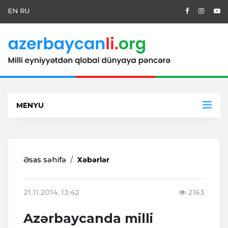
EN
RU
MENYU
Əsas səhifə
Xəbərlər
21.11.2014, 13:42
2163
Azərbaycanda milli