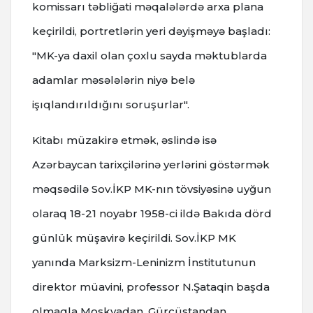
komissarı təbliğati məqalələrdə arxa plana
keçirildi, portretlərin yeri dəyişməyə başladı:
"MK-ya daxil olan çoxlu sayda məktublarda
adamlar məsələlərin niyə belə
işıqlandırıldığını soruşurlar".
Kitabı müzakirə etmək, əslində isə
Azərbaycan tarixçilərinə yerlərini göstərmək
məqsədilə Sov.İKP MK-nın tövsiyəsinə uyğun
olaraq 18-21 noyabr 1958-ci ildə Bakıda dörd
günlük müşavirə keçirildi. Sov.İKP MK
yanında Marksizm-Leninizm İnstitutunun
direktor müavini, professor N.Şataqin başda
olmaqla Moskvadan, Gürcüstandan,