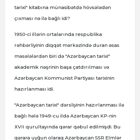
tarixi" kitabına münasibətdə hövsələdən
çıxması nə ilə bağlı idi?
1950-ci illərin ortalarında respublika
rəhbərliyinin diqqət mərkəzində duran əsas
məsələlərdən biri də "Azərbaycan tarixi"
akademik nəşrinin başa çatdırılması və
Azərbaycan Kommunist Partiyası tarixinin
hazırlanması idi.
"Azərbaycan tarixi" dərsliyinin hazırlanması ilə
bağlı hələ 1949-cu ildə Azərbaycan KP-nin
XVII qurultayında qərar qəbul edilmişdi. Bu
qərara uyğun olaraq Azərbaycan SSR Elmlər