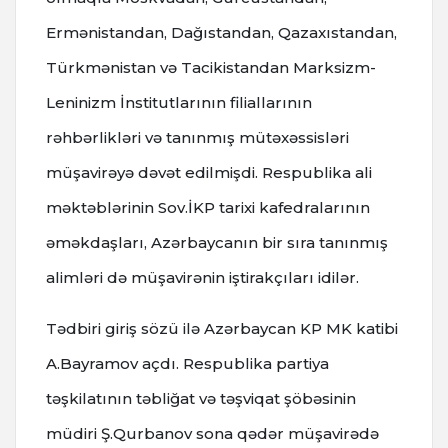
Ermənistandan, Dağıstandan, Qazaxıstandan,
Türkmənistan və Tacikistandan Marksizm-
Leninizm İnstitutlarının filiallarının
rəhbərlikləri və tanınmış mütəxəssisləri
müşavirəyə dəvət edilmişdi. Respublika ali
məktəblərinin Sov.İKP tarixi kafedralarının
əməkdaşları, Azərbaycanın bir sıra tanınmış
alimləri də müşavirənin iştirakçıları idilər.
Tədbiri giriş sözü ilə Azərbaycan KP MK katibi
A.Bayramov açdı. Respublika partiya
təşkilatının təbliğat və təşviqat şöbəsinin
müdiri Ş.Qurbanov sona qədər müşavirədə