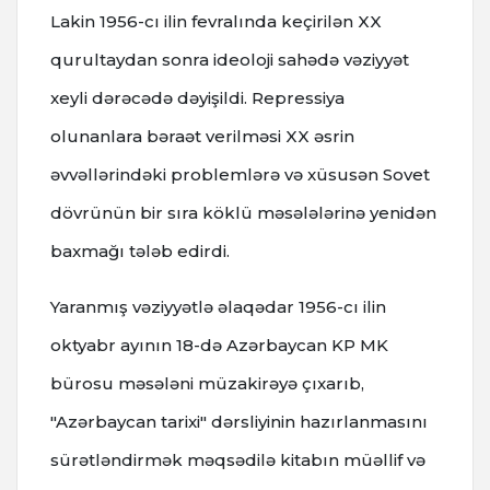
Lakin 1956-cı ilin fevralında keçirilən XX
qurultaydan sonra ideoloji sahədə vəziyyət
xeyli dərəcədə dəyişildi. Repressiya
olunanlara bəraət verilməsi XX əsrin
əvvəllərindəki problemlərə və xüsusən Sovet
dövrünün bir sıra köklü məsələlərinə yenidən
baxmağı tələb edirdi.
Yaranmış vəziyyətlə əlaqədar 1956-cı ilin
oktyabr ayının 18-də Azərbaycan KP MK
bürosu məsələni müzakirəyə çıxarıb,
"Azərbaycan tarixi" dərsliyinin hazırlanmasını
sürətləndirmək məqsədilə kitabın müəllif və