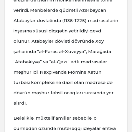
verirdi. Mənbələrdə qüdrətli Azərbaycan
Atabəylər dövlətində (1136-1225) mədrəsələrin
inşasına xüsusi diqqətin yetirildiyi qeyd
olunur. Atabəylər dövləti dövründə Xoy
şəhərində “əl-Fərəc əl-Xuveyyə”, Marağada
“Atabəkiyyə” və “əl-Qazı” adlı mədrəsələr
məşhur idi. Naxçıvanda Möminə Xatun
türbəsi kompleksinə daxil olan mədrəsə də
dövrün məşhur təhsil ocaqları sırasında yer
alırdı.
Beləliklə, müxtəlif amillər səbəbilə, o
cümlədən özündə mütərəqqi ideyalar ehtiva