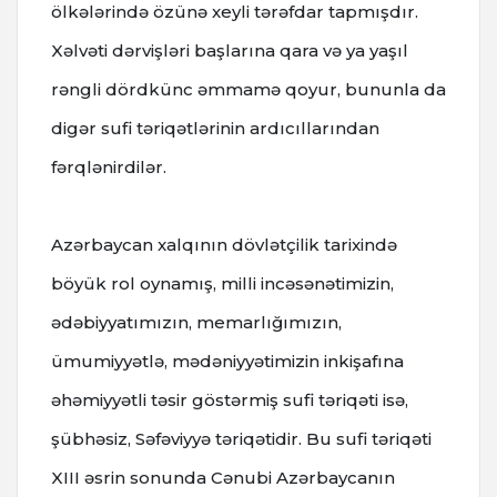
ölkələrində özünə xeyli tərəfdar tapmışdır.
Xəlvəti dərvişləri başlarına qara və ya yaşıl
rəngli dördkünc əmmamə qoyur, bununla da
digər sufi təriqətlərinin ardıcıllarından
fərqlənirdilər.
Azərbaycan xalqının dövlətçilik tarixində
böyük rol oynamış, milli incəsənətimizin,
ədəbiyyatımızın, memarlığımızın,
ümumiyyətlə, mədəniyyətimizin inkişafına
əhəmiyyətli təsir göstərmiş sufi təriqəti isə,
şübhəsiz, Səfəviyyə təriqətidir. Bu sufi təriqəti
XIII əsrin sonunda Сənubi Azərbaycanın