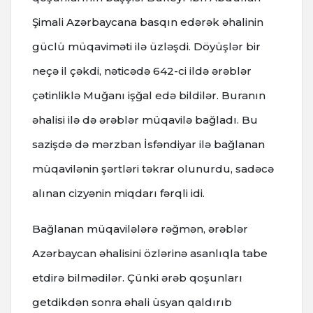
Şimali Azərbaycana basqın edərək əhalinin
güclü müqaviməti ilə üzləşdi. Döyüşlər bir
neçə il çəkdi, nəticədə 642-ci ildə ərəblər
çətinliklə Muğanı işğal edə bildilər. Buranın
əhalisi ilə də ərəblər müqavilə bağladı. Bu
sazişdə də mərzban İsfəndiyar ilə bağlanan
müqavilənin şərtləri təkrar olunurdu, sadəcə
alınan cizyənin miqdarı fərqli idi.
Bağlanan müqavilələrə rəğmən, ərəblər
Azərbaycan əhalisini özlərinə asanlıqla tabe
etdirə bilmədilər. Çünki ərəb qoşunları
getdikdən sonra əhali üsyan qaldırıb