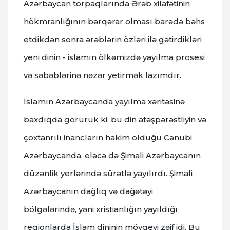
Azərbaycan torpaqlarında Ərəb xilafətinin
hökmranlığının bərqərar olması barədə bəhs
etdikdən sonra ərəblərin özləri ilə gətirdikləri
yeni dinin - islamın ölkəmizdə yayılma prosesi
və səbəblərinə nəzər yetirmək lazımdır.
İslamın Azərbaycanda yayılma xəritəsinə
baxdıqda görürük ki, bu din atəşpərəstliyin və
çoxtanrılı inancların hakim olduğu Cənubi
Azərbaycanda, eləcə də Şimali Azərbaycanın
düzənlik yerlərində sürətlə yayılırdı. Şimali
Azərbaycanın dağlıq və dağətəyi
bölgələrində, yəni xristianlığın yayıldığı
regionlarda İslam dininin mövqeyi zəif idi. Bu