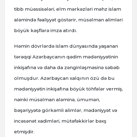
tibb müəssisələri, elm mərkəzləri məhz islam
aləmində fəaliyyət göstərir, müsəlman alimləri
böyük kəşflərə imza atırdı.
Həmin dövrlərdə islam dünyasında yaşanan
tərəqqi Azərbaycanın qədim mədəniyyətinin
inkişafına və daha da zənginləşməsinə səbəb
olmuşdur. Azərbaycan xalqının özü də bu
mədəniyyətin inkişafına böyük töhfələr vermiş,
nəinki müsəlman aləminə, ümumən,
bəşəriyyətə görkəmli alimlər, mədəniyyət və
incəsənət xadimləri, mütəfəkkirlər bəxş
etmişdir.