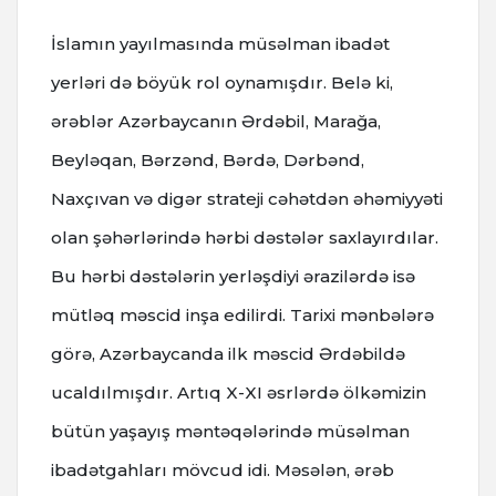
İslamın yayılmasında müsəlman ibadət
yerləri də böyük rol oynamışdır. Belə ki,
ərəblər Azərbaycanın Ərdəbil, Marağa,
Beyləqan, Bərzənd, Bərdə, Dərbənd,
Naxçıvan və digər strateji cəhətdən əhəmiyyəti
olan şəhərlərində hərbi dəstələr saxlayırdılar.
Bu hərbi dəstələrin yerləşdiyi ərazilərdə isə
mütləq məscid inşa edilirdi. Tarixi mənbələrə
görə, Azərbaycanda ilk məscid Ərdəbildə
ucaldılmışdır. Artıq X-XI əsrlərdə ölkəmizin
bütün yaşayış məntəqələrində müsəlman
ibadətgahları mövcud idi. Məsələn, ərəb