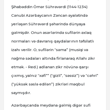
Şihabəddin Ömər Sührəvərdi (1144-1234)
Cənubi Azərbaycanın Zəncan əyalətində
yerləşən Sührəvərd şəhərində dünyaya
gəlmişdir. Onun əsərlərində sufilərin əxlaq
normaları və davranış qaydalarının təfsilatlı
izahı verilir. O, sufilərin “səma” (musiqi və
nəğmə sədaları altında firlanaraq Allahı zikr
etmək. - Red.) adlanan zikr növünə qarşı
çıxmış, yalnız “xəfi”” (“gizli”, “səssiz”) və “cəhri”
(“yüksək səslə edilən”) zikrləri məqbul
saymışdır.
Azərbaycanda meydana gəlmiş digər sufi