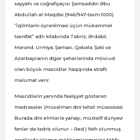
səyyahı və coğrafiyaçısı Şəmsəddin Əbu
Abdullah əl-Məqdisi (946/947-təxm.1000)
“İqlimlərin öyrənilməsi üçün mükəmməl
təsnifat” adlı kitabında Təbriz, Ərdəbil,
Mərənd, Urmiya, Şamaxı, Qəbələ, Şəki və
Azərbaycanın digər şəhərlərində mövcud
olan böyük məscidlər haqqında ətraflı
məlumat verir.
Məscidlərin yanında fəaliyyət göstərən
mədrəsələr (müsəlman dini təhsil müəssisəsi.
Burada dini elmlərlə yanaşı, müxtəlif dünyəvi
fənlər də tədris olunur – Red.) fəth olunmuş
ərazilərdə islamın möhkəmlənməsinə töhfə