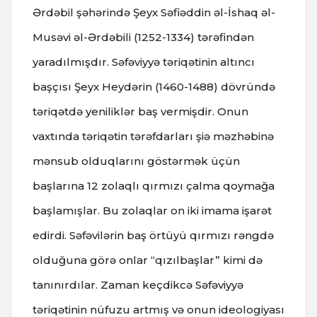
Ərdəbil şəhərində Şeyx Səfiəddin əl-İshaq əl-
Musəvi əl-Ərdəbili (1252-1334) tərəfindən
yaradılmışdır. Səfəviyyə təriqətinin altıncı
başçısı Şeyx Heydərin (1460-1488) dövründə
təriqətdə yeniliklər baş vermişdir. Onun
vaxtında təriqətin tərəfdarları şiə məzhəbinə
mənsub olduqlarını göstərmək üçün
başlarına 12 zolaqlı qırmızı çalma qoymağa
başlamışlar. Bu zolaqlar on iki imama işarət
edirdi. Səfəvilərin baş örtüyü qırmızı rəngdə
olduğuna görə onlar “qızılbaşlar” kimi də
tanınırdılar. Zaman keçdikcə Səfəviyyə
təriqətinin nüfuzu artmış və onun ideologiyası