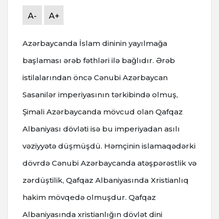
A-
A+
Azərbaycanda İslam dininin yayılmağa
başlaması ərəb fəthləri ilə bağlıdır. Ərəb
istilalarından öncə Cənubi Azərbaycan
Sasanilər imperiyasının tərkibində olmuş,
Şimali Azərbaycanda mövcud olan Qafqaz
Albaniyası dövləti isə bu imperiyadan asılı
vəziyyətə düşmüşdü. Həmçinin islamaqədərki
dövrdə Cənubi Azərbaycanda atəşpərəstlik və
zərdüştilik, Qafqaz Albaniyasında Xristianlıq
hakim mövqedə olmuşdur. Qafqaz
Albaniyasında xristianlığın dövlət dini