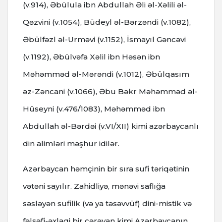
(v.914), Əbülulа ibn Аbdullаh Əli əl-Хəlili əl-
Qəzvini (v.1054), Büdeyl əl-Bərzəndi (v.1082),
Əbülfəzl əl-Urməvi (v.1152), İsmayıl Gəncəvi
(v.1192), Əbülvəfa Xəlil ibn Həsən ibn
Məhəmməd əl-Mərəndi (v.1012), Əbülqasım
əz-Zəncani (v.1066), Əbu Bəkr Məhəmməd əl-
Hüseyni (v.476/1083), Məhəmməd ibn
Abdullah əl-Bərdəi (v.VI/XII) kimi azərbaycanlı
din alimləri məşhur idilər.
Azərbaycan həmçinin bir sıra sufi təriqətinin
vətəni sayılır. Zahidliyə, mənəvi saflığa
səsləyən sufilik (və ya təsəvvüf) dini-mistik və
fəlsəfi-əxlaqi bir cərəyan kimi Azərbaycanın