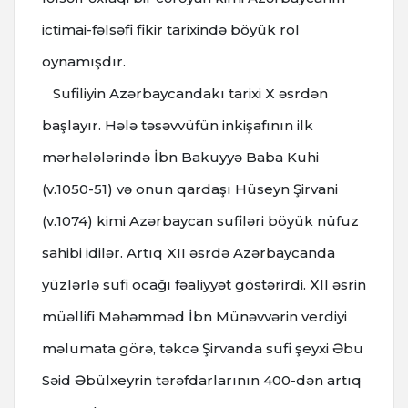
ictimai-fəlsəfi fikir tarixində böyük rol
oynamışdır.
Sufiliyin Azərbaycandakı tarixi X əsrdən
başlayır. Hələ təsəvvüfün inkişafının ilk
mərhələlərində İbn Bakuyyə Baba Kuhi
(v.1050-51) və onun qardaşı Hüseyn Şirvani
(v.1074) kimi Azərbaycan sufiləri böyük nüfuz
sahibi idilər. Artıq XII əsrdə Azərbaycanda
yüzlərlə sufi ocağı fəaliyyət göstərirdi. XII əsrin
müəllifi Məhəmməd İbn Münəvvərin verdiyi
məlumata görə, təkcə Şirvanda sufi şeyxi Əbu
Səid Əbülxeyrin tərəfdarlarının 400-dən artıq