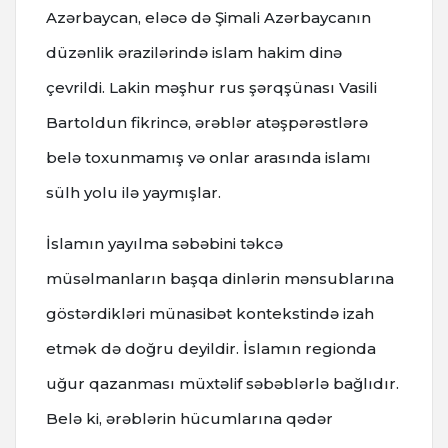
Azərbaycan, eləcə də Şimali Azərbaycanın
düzənlik ərazilərində islam hakim dinə
çevrildi. Lakin məşhur rus şərqşünası Vasili
Bartoldun fikrincə, ərəblər atəşpərəstlərə
belə toxunmamış və onlar arasında islamı
sülh yolu ilə yaymışlar.
İslamın yayılma səbəbini təkcə
müsəlmanların başqa dinlərin mənsublarına
göstərdikləri münasibət kontekstində izah
etmək də doğru deyildir. İslamın regionda
uğur qazanması müxtəlif səbəblərlə bağlıdır.
Belə ki, ərəblərin hücumlarına qədər