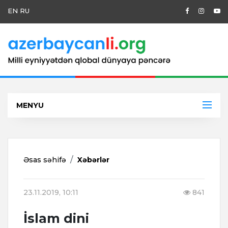
EN
RU
MENYU
Əsas səhifə
Xəbərlər
23.11.2019, 10:11
841
İslam dini