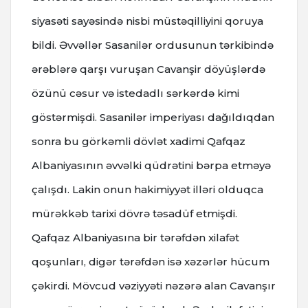
siyasəti sayəsində nisbi müstəqilliyini qoruya
bildi. Əvvəllər Sasanilər ordusunun tərkibində
ərəblərə qarşı vuruşan Cavanşir döyüşlərdə
özünü cəsur və istedadlı sərkərdə kimi
göstərmişdi. Sasanilər imperiyası dağıldıqdan
sonra bu görkəmli dövlət xadimi Qafqaz
Albaniyasının əvvəlki qüdrətini bərpa etməyə
çalışdı. Lakin onun hakimiyyət illəri olduqca
mürəkkəb tarixi dövrə təsadüf etmişdi.
Qafqaz Albaniyasına bir tərəfdən xilafət
qoşunları, digər tərəfdən isə xəzərlər hücum
çəkirdi. Mövcud vəziyyəti nəzərə alan Cavanşır