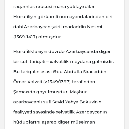
rəqəmlərə xüsusi məna yükləyirdilər.
Hürufiliyin görkəmli nümayəndələrindən biri
dahi Azərbaycan şairi İmadəddin Nəsimi
(1369-1417) olmuşdur.
Hürufiliklə eyni dövrdə Azərbaycanda digər
bir sufi təriqəti – xəlvətilik meydana gəlmişdir.
Bu təriqətin əsası Əbu Abdulla Siracəddin
Ömər Xəlvəti (v.1349/1397) tərəfindən
Şamaxıda qoyulmuşdur. Məşhur
azərbaycanlı sufi Seyid Yəhya Bakuvinin
fəaliyyəti sayəsində xəlvətilik Azərbaycanın
hüdudlarını aşaraq digər müsəlman