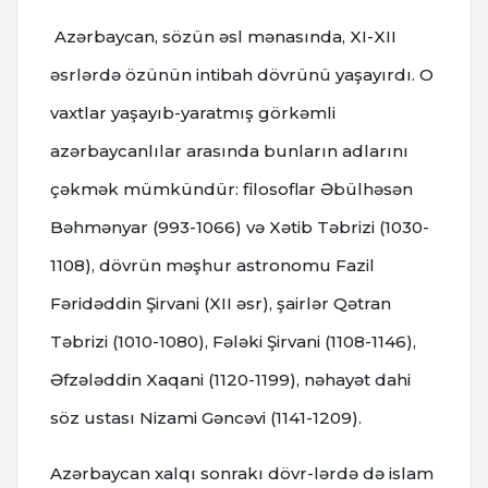
Azərbaycan, sözün əsl mənasında, XI-XII
əsrlərdə özünün intibah dövrünü yaşayırdı. O
vaxtlar yaşayıb-yaratmış görkəmli
azərbaycanlılar arasında bunların adlarını
çəkmək mümkündür: filosoflar Əbülhəsən
Bəhmənyar (993-1066) və Xətib Təbrizi (1030-
1108), dövrün məşhur astronomu Fazil
Fəridəddin Şirvani (XII əsr), şairlər Qətran
Təbrizi (1010-1080), Fələki Şirvani (1108-1146),
Əfzələddin Xaqani (1120-1199), nəhayət dahi
söz ustası Nizami Gəncəvi (1141-1209).
Azərbaycan xalqı sonrakı dövr-lərdə də islam