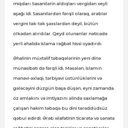
miqdarı Sasanilərin aldıqları vergidən xeyli
aşağı idi. Sasanilərdən fərqli olaraq, ərəblər
vergini tək-tək şəxslərdən deyil, bütün
ölkədən alırdılar. Qeyd olunanlar nəticədə
yerli əhalidə islama rəğbət hissi oyadırdı.
Əhalinin müxtəlif təbəqələrinin yeni dinə
münasibəti də fərqli idi. Məsələn, islamın
mənəvi-əxlaqi, tərbiyəvi üstünlüklərini və
gələcəyini düzgün başa düşən, eyni zamanda
öz əmlakını və imtiyazını əlində saxlamağa
çalışan hakim təbəqə bu dini tərəddüdsüz
qəbul edirdi. Ərəb xilafətinin ticarətə və sənətə