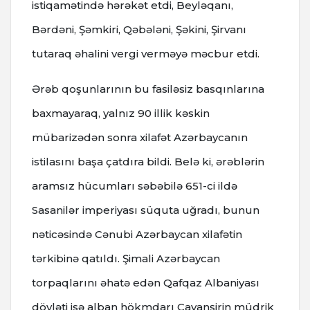
istiqamətində hərəkət etdi, Beyləqanı,
Bərdəni, Şəmkiri, Qəbələni, Şəkini, Şirvanı
tutaraq əhalini vergi verməyə məcbur etdi.
Ərəb qoşunlarının bu fasiləsiz basqınlarına
baxmayaraq, yalnız 90 illik kəskin
mübarizədən sonra xilafət Azərbaycanın
istilasını başa çatdıra bildi. Belə ki, ərəblərin
aramsız hücumları səbəbilə 651-ci ildə
Sasanilər imperiyası süquta uğradı, bunun
nəticəsində Cənubi Azərbaycan xilafətin
tərkibinə qatıldı. Şimali Azərbaycan
torpaqlarını əhatə edən Qafqaz Albaniyası
dövləti isə alban hökmdarı Cavanşirin müdrik