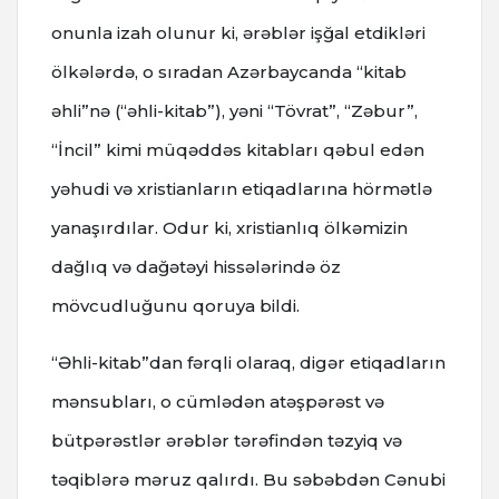
onunla izah olunur ki, ərəblər işğal etdikləri
ölkələrdə, o sıradan Azərbaycanda “kitab
əhli”nə (“əhli-kitab”), yəni “Tövrat”, “Zəbur”,
“İncil” kimi müqəddəs kitabları qəbul edən
yəhudi və xristianların etiqadlarına hörmətlə
yanaşırdılar. Odur ki, xristianlıq ölkəmizin
dağlıq və dağətəyi hissələrində öz
mövcudluğunu qoruya bildi.
“Əhli-kitab”dan fərqli olaraq, digər etiqadların
mənsubları, o cümlədən atəşpərəst və
bütpərəstlər ərəblər tərəfindən təzyiq və
təqiblərə məruz qalırdı. Bu səbəbdən Cənubi