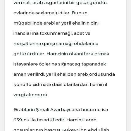
verməli, ərəb əsgərlərini bir gecə-gündüz
evlərində saxlamalı idilər. Bunun
müqabilində ərəblər yerli əhalinin dini
inanclarına toxunmamağı, adət və
məişətlərinə qarışmamağı öhdələrinə
götürürdülər. Həmçinin ölkəni tərk etmək
istəyənlərə özlərinə sığınacaq tapanadək
aman verilirdi, yerli əhalidən ərəb ordusunda
könüllü xidmətə daxil olanlardan həmin il
vergi alınmırdı.
Ərəblərin Şimali Azərbaycana hücumu isə
639-cu ilə təsadüf edir. Həmin il ərəb
qoşunlarının başçısı Bukeyr ibn Abdullah