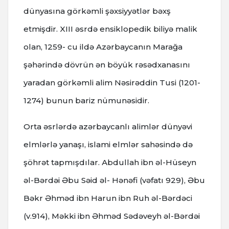
dünyasına görkəmli şəxsiyyətlər bəxş
etmişdir. XIII əsrdə ensiklopedik biliyə malik
olan, 1259- cu ildə Azərbaycanın Marağa
şəhərində dövrün ən böyük rəsədxanasını
yaradan görkəmli alim Nəsirəddin Tusi (1201-
1274) bunun bariz nümunəsidir.
Orta əsrlərdə azərbaycanlı alimlər dünyəvi
elmlərlə yanaşı, islami elmlər sahəsində də
şöhrət tapmışdılar. Аbdullаh ibn əl-Hüsеyn
əl-Bərdəi Əbu Səid əl- Hənəfi (vəfatı 929), Əbu
Bəkr Əhməd ibn Hаrun ibn Ruh əl-Bərdəci
(v.914), Məkki ibn Əhməd Sədəvеyh əl-Bərdəi