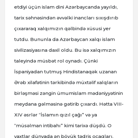
etdiyi üçün islam dini Azərbaycanda yayıldı,
tarix səhnəsindən əvvəlki inancları sıxışdırıb
çıxararaq xalqımızın qəlbində xüsusi yer
tutdu. Bununla da Azərbaycan xalqı islam
sivilizasiyasına daxil oldu. Bu isə xalqımızın
taleyində müsbət rol oynadı. Çünki
İspaniyadan tutmuş Hindistanaqək uzanan
Ərəb xilafətinin tərkibində müxtəlif xalqların
birləşməsi zəngin ümumislam mədəniyyətinin
meydana gəlməsinə gətirib çıxardı. Hətta VIII-
XIV əsrlər “İslamın qızıl çağı” və ya
“müsəlman intibahı” kimi tarixə düşdü. O
vaxtlar dünyada ən böyük tədris ocaqları,