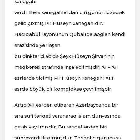
xanəgahı
vardı. Belə xanəgahlardan biri günümüzədək
gəlib çıxmış Pir Hüseyn xanəgahıdır.
Hacıqabul rayonunun Qubalıbalaoğlan kəndi
ərazisində yerləşən
bu dini-tarixi abidə Şeyx Hüseyn Şirvaninin
məqbərəsi ətrafında inşa edilmişdir. XI – XII
əsrlərdə tikilmiş Pir Hüseyn xanəgahı XIII
əsrdə böyük bir kompleksə çevrilmişdir.
Artıq XII əsrdən etibarən Azərbaycanda bir
sıra sufi təriqəti yaranaraq islam dünyasında
geniş yayılmışdır. Bu təriqətlərdən biri
sührəvərdilik olmuşdur. Təriqətin qurucusu