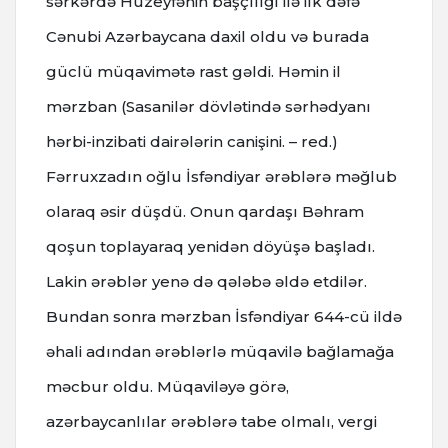
sərkərdə Hüzeyfənin başçılığı ilə ilk dəfə
Cənubi Azərbaycana daxil oldu və burada
güclü müqavimətə rast gəldi. Həmin il
mərzban (Sasanilər dövlətində sərhədyanı
hərbi-inzibati dairələrin canişini. – red.)
Fərruxzadın oğlu İsfəndiyar ərəblərə məğlub
olaraq əsir düşdü. Onun qardaşı Bəhram
qoşun toplayaraq yenidən döyüşə başladı.
Lakin ərəblər yenə də qələbə əldə etdilər.
Bundan sonra mərzban İsfəndiyar 644-cü ildə
əhali adından ərəblərlə müqavilə bağlamağa
məcbur oldu. Müqaviləyə görə,
azərbaycanlılar ərəblərə tabe olmalı, vergi