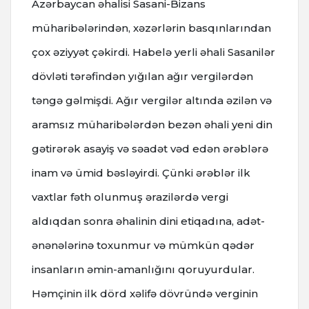
Azərbaycan əhalisi Sasani-Bizans
müharibələrindən, xəzərlərin basqınlarından
çox əziyyət çəkirdi. Habelə yerli əhali Sasanilər
dövləti tərəfindən yığılan ağır vergilərdən
təngə gəlmişdi. Ağır vergilər altında əzilən və
aramsız müharibələrdən bezən əhali yeni din
gətirərək asayiş və səadət vəd edən ərəblərə
inam və ümid bəsləyirdi. Çünki ərəblər ilk
vaxtlar fəth olunmuş ərazilərdə vergi
aldıqdan sonra əhalinin dini etiqadına, adət-
ənənələrinə toxunmur və mümkün qədər
insanların əmin-amanlığını qoruyurdular.
Həmçinin ilk dörd xəlifə dövründə verginin