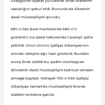
uzaqgörən siyasət yürüdərək Ərəb xilafətinin
vassalığını qəbul etdi. Bununla da ölkəsinin
daxili müstəqilliyini qorudu.
681-ci ildə (bəzi mənbələrdə 680-ci il
göstərilir) sui-qəsd nəticəsində Cavanşir qətlə
yetirildi. Onun ölümü Qafqaz Albaniyasının
sonrakı taleyinə ağır təsir göstərdi. Bundan
sonra Ərəb xilafəti bu qədim Azərbaycan
dövlətinin daxili müstəqilliyini tədricən əlindən
almağa başladı. Nəhayət 705-ci ildə Qafqaz
Albaniyası tamamilə müstəqilliyini itirərək
xilafətin tərkibinə qatıldı.