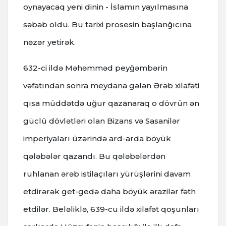
oynayacaq yeni dinin - İslamın yayılmasına
səbəb oldu. Bu tarixi prosesin başlanğıcına
nəzər yetirək.
632-ci ildə Məhəmməd peyğəmbərin
vəfatından sonra meydana gələn Ərəb xilafəti
qısa müddətdə uğur qazanaraq o dövrün ən
güclü dövlətləri olan Bizans və Sasanilər
imperiyaları üzərində ard-arda böyük
qələbələr qazandı. Bu qələbələrdən
ruhlanan ərəb istilaçıları yürüşlərini davam
etdirərək get-gedə daha böyük ərazilər fəth
etdilər. Beləliklə, 639-cu ildə xilafət qoşunları