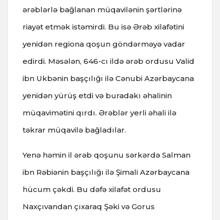
ərəblərlə bağlanan müqavilənin şərtlərinə
riayət etmək istəmirdi. Bu isə Ərəb xilafətini
yenidən regiona qoşun göndərməyə vadar
edirdi. Məsələn, 646-cı ildə ərəb ordusu Valid
ibn Ukbənin başçılığı ilə Cənubi Azərbaycana
yenidən yürüş etdi və buradakı əhalinin
müqavimətini qırdı. Ərəblər yerli əhali ilə
təkrar müqavilə bağladılar.
Yenə həmin il ərəb qoşunu sərkərdə Salman
ibn Rəbiənin başçılığı ilə Şimali Azərbaycana
hücum çəkdi. Bu dəfə xilafət ordusu
Naxçıvandan çıxaraq Şəki və Gorus