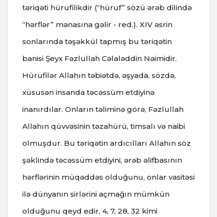
təriqəti hürufilikdir (“hüruf” sözü ərəb dilində
“hərflər” mənasına gəlir - red.). XIV əsrin
sonlarında təşəkkül tapmış bu təriqətin
banisi Şeyx Fəzlullah Cəlaləddin Nəimidir.
Hürufilər Allahın təbiətdə, əşyada, sözdə,
xüsusən insanda təcəssüm etdiyinə
inanırdılar. Onların təliminə görə, Fəzlullah
Allahın qüvvəsinin təzahürü, timsalı və naibi
olmuşdur. Bu təriqətin ardıcılları Allahın söz
şəklində təcəssüm etdiyini, ərəb əlifbasının
hərflərinin müqəddəs olduğunu, onlar vasitəsi
ilə dünyanın sirlərini açmağın mümkün
olduğunu qeyd edir, 4, 7, 28, 32 kimi