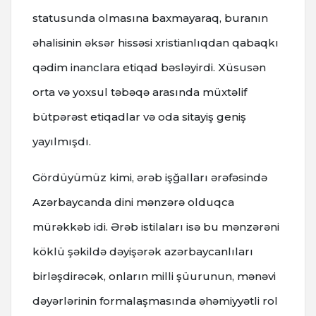
statusunda olmasına baxmayaraq, buranın
əhalisinin əksər hissəsi xristianlıqdan qabaqkı
qədim inanclara etiqad bəsləyirdi. Xüsusən
orta və yoxsul təbəqə arasında müxtəlif
bütpərəst etiqadlar və oda sitayiş geniş
yayılmışdı.
Gördüyümüz kimi, ərəb işğalları ərəfəsində
Azərbaycanda dini mənzərə olduqca
mürəkkəb idi. Ərəb istilaları isə bu mənzərəni
köklü şəkildə dəyişərək azərbaycanlıları
birləşdirəcək, onların milli şüurunun, mənəvi
dəyərlərinin formalaşmasında əhəmiyyətli rol