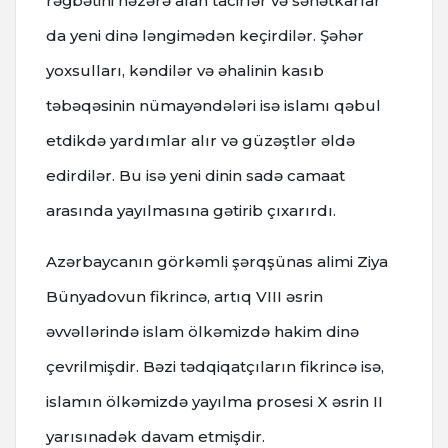
rəğbətini nəzərə alan tacirlər və sənətkarlar
da yeni dinə ləngimədən keçirdilər. Şəhər
yoxsulları, kəndilər və əhalinin kasıb
təbəqəsinin nümayəndələri isə islamı qəbul
etdikdə yardımlar alır və güzəştlər əldə
edirdilər. Bu isə yeni dinin sadə camaat
arasında yayılmasına gətirib çıxarırdı.
Azərbaycanın görkəmli şərqşünas alimi Ziya
Bünyadovun fikrincə, artıq VIII əsrin
əvvəllərində islam ölkəmizdə hakim dinə
çevrilmişdir. Bəzi tədqiqatçıların fikrincə isə,
islamın ölkəmizdə yayılma prosesi X əsrin II
yarısınadək davam etmişdir.