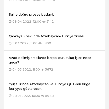
Sülhə doğru proses başlayıb
08.04.2022, 12:00
5142
Çankaya Köşkündə Azərbaycan-Türkiyə zirvəsi
11.03.2022, 11:00
5800
Azad edilmiş ərazilərdə bərpa-quruculuq işləri necə
gedir?
04.03.2022, 11:00
5672
“Şuşa İli”ndə Azərbaycan və Türkiyə QHT-ləri birgə
fəaliyyət göstərəcək
28.01.2022, 16:00
5948