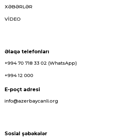
XƏBƏRLƏR
VİDEO
Əlaqə telefonları
+994 70 718 33 02 (WhatsApp)
+994 12 000
E-poçt adresi
info@azerbaycanli.org
Sosial şəbəkələr