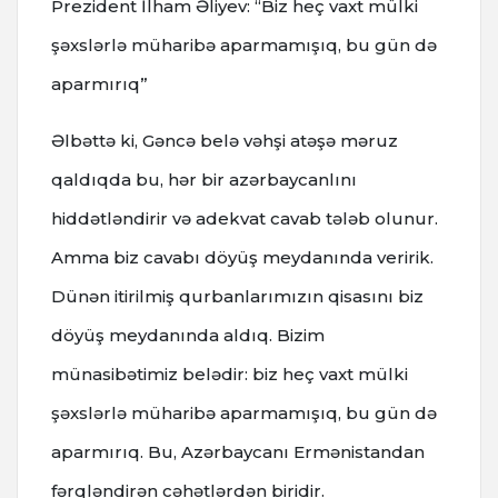
Prezident İlham Əliyev: “Biz heç vaxt mülki
şəxslərlə müharibə aparmamışıq, bu gün də
aparmırıq”
Əlbəttə ki, Gəncə belə vəhşi atəşə məruz
qaldıqda bu, hər bir azərbaycanlını
hiddətləndirir və adekvat cavab tələb olunur.
Amma biz cavabı döyüş meydanında veririk.
Dünən itirilmiş qurbanlarımızın qisasını biz
döyüş meydanında aldıq. Bizim
münasibətimiz belədir: biz heç vaxt mülki
şəxslərlə müharibə aparmamışıq, bu gün də
aparmırıq. Bu, Azərbaycanı Ermənistandan
fərqləndirən cəhətlərdən biridir.