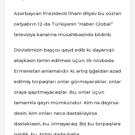
Azərbaycan Prezidenti İlham Əliyev bu sözləri
oktyabrın 12-də Türkiyənin “Haber Global”
televiziya kanalına müsahibəsində bildirib.
Dövlətimizin başçısı qeyd edib ki, dayanıqlı
atəşkəsin təmin edilməsi üçün, ilk növbədə,
Ermənistan anlamalıdır ki, artıq işğaldan azad
edilmiş torpaqları onlar görməyəcəklər, onlar
oraya qayıtmayacaqlar. Bu, onlar üçün
tamamilə qeyri-mümkündür. Kim nə deyirsə-
desin, kim onları necə dəstəkləyirsə
dəstəkləsin, bu, olmayacaq. Biz bu torpaqlara
gəldik, bu, bizim dədə-baba