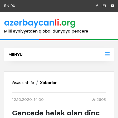
EN
RU
MENYU
Əsas səhifə
Xəbərlər
12.10.2020, 14:00
2605
Gəncədə həlak olan dinc