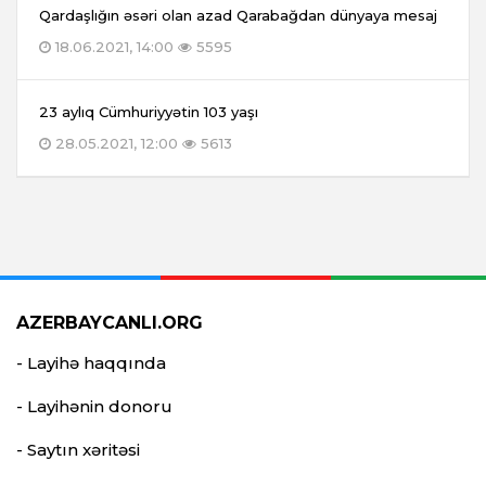
Qardaşlığın əsəri olan azad Qarabağdan dünyaya mesaj
18.06.2021, 14:00
5595
23 aylıq Cümhuriyyətin 103 yaşı
28.05.2021, 12:00
5613
AZERBAYCANLI.ORG
- Layihə haqqında
- Layihənin donoru
- Saytın xəritəsi