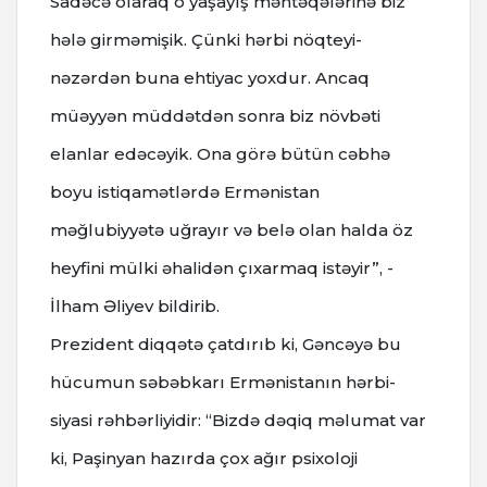
Sadəcə olaraq o yaşayış məntəqələrinə biz
hələ girməmişik. Çünki hərbi nöqteyi-
nəzərdən buna ehtiyac yoxdur. Ancaq
müəyyən müddətdən sonra biz növbəti
elanlar edəcəyik. Ona görə bütün cəbhə
boyu istiqamətlərdə Ermənistan
məğlubiyyətə uğrayır və belə olan halda öz
heyfini mülki əhalidən çıxarmaq istəyir”, -
İlham Əliyev bildirib.
Prezident diqqətə çatdırıb ki, Gəncəyə bu
hücumun səbəbkarı Ermənistanın hərbi-
siyasi rəhbərliyidir: “Bizdə dəqiq məlumat var
ki, Paşinyan hazırda çox ağır psixoloji