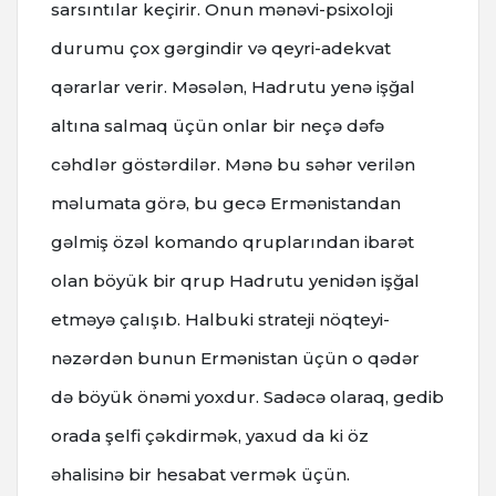
sarsıntılar keçirir. Onun mənəvi-psixoloji
durumu çox gərgindir və qeyri-adekvat
qərarlar verir. Məsələn, Hadrutu yenə işğal
altına salmaq üçün onlar bir neçə dəfə
cəhdlər göstərdilər. Mənə bu səhər verilən
məlumata görə, bu gecə Ermənistandan
gəlmiş özəl komando qruplarından ibarət
olan böyük bir qrup Hadrutu yenidən işğal
etməyə çalışıb. Halbuki strateji nöqteyi-
nəzərdən bunun Ermənistan üçün o qədər
də böyük önəmi yoxdur. Sadəcə olaraq, gedib
orada şelfi çəkdirmək, yaxud da ki öz
əhalisinə bir hesabat vermək üçün.