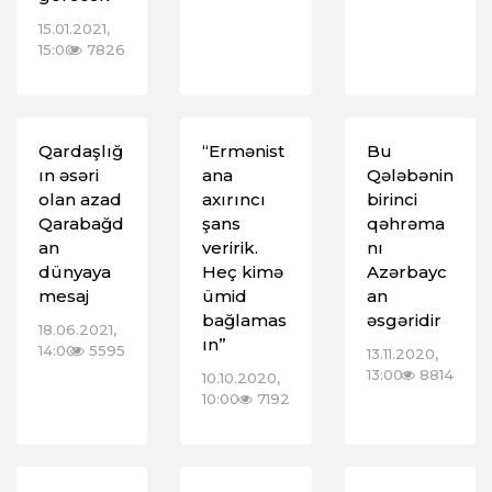
15.01.2021,
15:00
7826
Qardaşlığ
“Ermənist
Bu
ın əsəri
ana
Qələbənin
olan azad
axırıncı
birinci
Qarabağd
şans
qəhrəma
an
veririk.
nı
dünyaya
Heç kimə
Azərbayc
mesaj
ümid
an
bağlamas
əsgəridir
18.06.2021,
ın”
14:00
5595
13.11.2020,
13:00
8814
10.10.2020,
10:00
7192