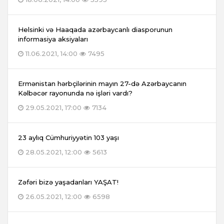
Helsinki və Haaqada azərbaycanlı diasporunun
informasiya aksiyaları
11.06.2021, 14:00
7495
Ermənistan hərbçilərinin mayın 27-də Azərbaycanın
Kəlbəcər rayonunda nə işləri vardı?
29.05.2021, 17:00
7134
23 aylıq Cümhuriyyətin 103 yaşı
28.05.2021, 12:00
5613
Zəfəri bizə yaşadanları YAŞAT!
26.05.2021, 12:00
6598