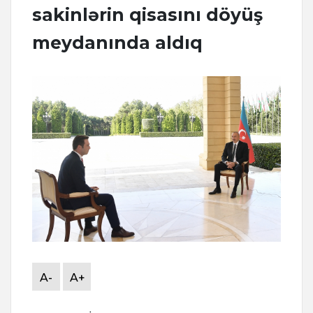
sakinlərin qisasını döyüş
meydanında aldıq
A-
A+