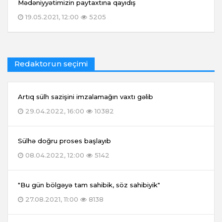
Mədəniyyətimizin paytaxtına qayıdış
19.05.2021, 12:00
5205
Redaktorun seçimi
Artıq sülh sazişini imzalamağın vaxtı gəlib
29.04.2022, 16:00
10382
Sülhə doğru proses başlayıb
08.04.2022, 12:00
5142
"Bu gün bölgəyə tam sahibik, söz sahibiyik"
27.08.2021, 11:00
8138