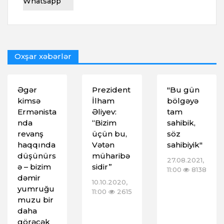
Whatsapp
Oxşar xəbərlər
Əgər
Prezident
"Bu gün
kimsə
İlham
bölgəyə
Ermənista
Əliyev:
tam
nda
“Bizim
sahibik,
revanş
üçün bu,
söz
haqqında
Vətən
sahibiyik"
düşünürs
müharibə
27.08.2021,
ə – bizim
sidir”
11:00
8138
dəmir
10.10.2020,
yumruğu
11:00
2615
muzu bir
daha
görəcək