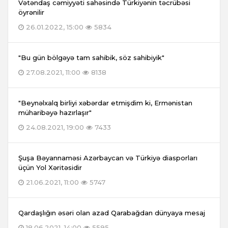
Vətəndaş cəmiyyəti sahəsində Türkiyənin təcrübəsi
öyrənilir
26.01.2022, 15:00
5834
"Bu gün bölgəyə tam sahibik, söz sahibiyik"
27.08.2021, 11:00
8138
"Beynəlxalq birliyi xəbərdar etmişdim ki, Ermənistan
müharibəyə hazırlaşır"
24.08.2021, 19:00
7433
Şuşa Bəyannaməsi Azərbaycan və Türkiyə diasporları
üçün Yol Xəritəsidir
21.06.2021, 11:00
5747
Qardaşlığın əsəri olan azad Qarabağdan dünyaya mesaj
18.06.2021, 14:00
5595