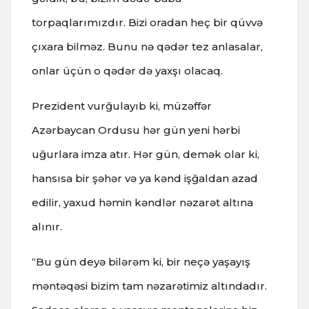
torpaqlarımızdır. Bizi oradan heç bir qüvvə
çıxara bilməz. Bunu nə qədər tez anlasalar,
onlar üçün o qədər də yaxşı olacaq.
Prezident vurğulayıb ki, müzəffər
Azərbaycan Ordusu hər gün yeni hərbi
uğurlara imza atır. Hər gün, demək olar ki,
hansısa bir şəhər və ya kənd işğaldan azad
edilir, yaxud həmin kəndlər nəzarət altına
alınır.
“Bu gün deyə bilərəm ki, bir neçə yaşayış
məntəqəsi bizim tam nəzarətimiz altındadır.