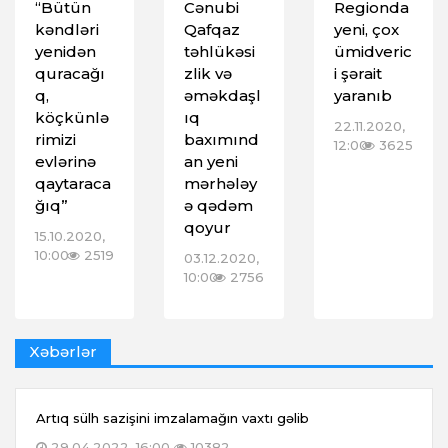
“Bütün
Cənubi
Regionda
kəndləri
Qafqaz
yeni, çox
yenidən
təhlükəsi
ümidveric
quracağı
zlik və
i şərait
q,
əməkdaşl
yaranıb
köçkünlə
ıq
22.11.2020,
rimizi
baxımınd
12:00
3625
evlərinə
an yeni
qaytaraca
mərhələy
ğıq”
ə qədəm
qoyur
15.10.2020,
10:00
2519
03.12.2020,
10:00
2756
Xəbərlər
Artıq sülh sazişini imzalamağın vaxtı gəlib
29.04.2022, 16:00
10382