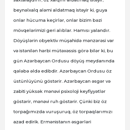
beynəlxalq aləmi aldatmaq istəyir ki, guya
onlar hücuma keçirlər, onlar bizim bəzi
mövqelərimizi geri alıblar. Hamısı yalandır.
Döyüşlərin obyektiv müşahidə mənzərəsi var
və istənilən hərbi mütəxəssis görə bilər ki, bu
gün Azərbaycan Ordusu döyüş meydanında
qələbə əldə edibdir. Azərbaycan Ordusu öz
üstünlüyünü göstərir. Azərbaycan əsgər və
zabiti yüksək mənəvi psixoloji keyfiyyətlər
göstərir, mənəvi ruh göstərir. Çünki biz öz
torpağımızda vuruşuruq, öz torpaqlarımızı
azad edirik. Ermənistanın əsgərləri