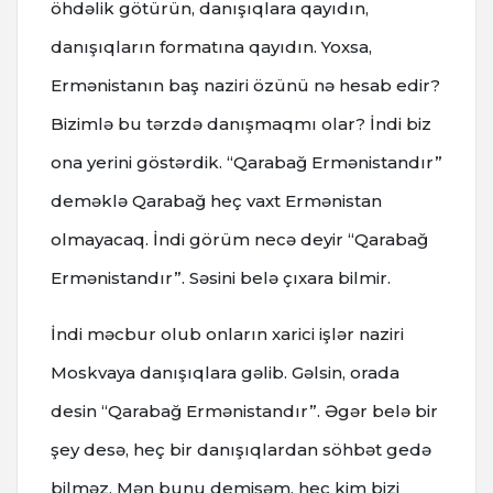
öhdəlik götürün, danışıqlara qayıdın,
danışıqların formatına qayıdın. Yoxsa,
Ermənistanın baş naziri özünü nə hesab edir?
Bizimlə bu tərzdə danışmaqmı olar? İndi biz
ona yerini göstərdik. “Qarabağ Ermənistandır”
deməklə Qarabağ heç vaxt Ermənistan
olmayacaq. İndi görüm necə deyir “Qarabağ
Ermənistandır”. Səsini belə çıxara bilmir.
İndi məcbur olub onların xarici işlər naziri
Moskvaya danışıqlara gəlib. Gəlsin, orada
desin “Qarabağ Ermənistandır”. Əgər belə bir
şey desə, heç bir danışıqlardan söhbət gedə
bilməz. Mən bunu demişəm, heç kim bizi