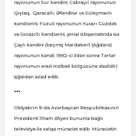
rayonunun Sur kəndini, Cəbrayıl rayonunun
Qışlaq, Qaracallı, Əfəndilər və Süleymanlı
kəndlərini, Füzuli rayonunun Yuxarı Güzdək
və Gorazıllı kəndlərini, şimal istiqamətində isə
Çaylı kəndini (keçmiş Mardakert (Ağdərə)
rayonunun kəndi, 1992-ci ildən sonra Tərtər
rayonunun ərazi-inzibati bölgüsünə daxildir)
işğaldan azad edib.
***
Oktyabrın 9-da Azərbaycan Respublikasının
Prezidenti İlham Əliyev bununla bağlı
televiziya ilə xalqa müraciət edib. Müraciətin