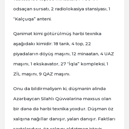
odsaçan sursatı, 2 radiolokasiya stansiyası, 1
“Kalçuqa” anteni.
Qənimət kimi götürülmüş hərbi texnika
aşağıdakı kimidir: 18 tank, 4 top, 22
piyadaların döyüş maşını, 12 minaatan, 4 UAZ
maşını, 1 ekskavator, 27 “İqla” kompleksi, 1
ZİL maşını, 9 QAZ maşını.
Onu da bildirməliyəm ki, düşmənin əlində
Azərbaycan Silahlı Qüvvələrinə məxsus olan
bir dənə də hərbi texnika yoxdur. Düşmən öz
xalqına nağıllar danışır, yalan danışır. Faktları
saxtalaşdırır, öz xalqını aldatmaq istəyir,