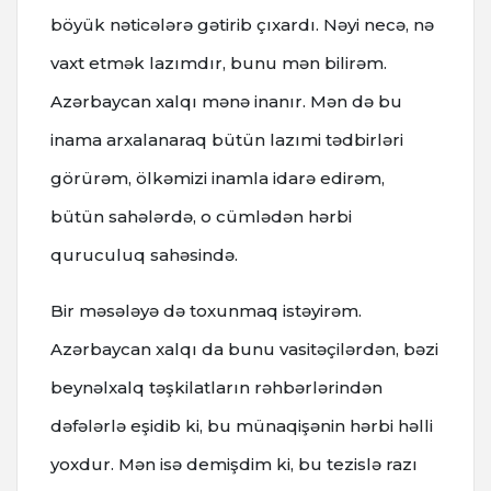
böyük nəticələrə gətirib çıxardı. Nəyi necə, nə
vaxt etmək lazımdır, bunu mən bilirəm.
Azərbaycan xalqı mənə inanır. Mən də bu
inama arxalanaraq bütün lazımi tədbirləri
görürəm, ölkəmizi inamla idarə edirəm,
bütün sahələrdə, o cümlədən hərbi
quruculuq sahəsində.
Bir məsələyə də toxunmaq istəyirəm.
Azərbaycan xalqı da bunu vasitəçilərdən, bəzi
beynəlxalq təşkilatların rəhbərlərindən
dəfələrlə eşidib ki, bu münaqişənin hərbi həlli
yoxdur. Mən isə demişdim ki, bu tezislə razı