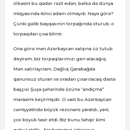
ölkəsini bu qədər rəzil edən, bəlkə də dünya
miqyasında ikinci adam olmayıb. Nəyə görə?
Çünki gəlib başqasının torpağında oturub, o
torpaqdan çıxa bilmir.
Ona görə mən Azərbaycan xalqına üz tutub
deyirəm, biz torpaqlarımızı geri alacağıq.
Mən xatırlayıram, Dağlıq Qarabağda
qanunsuz oturan və oradan çıxarılacaq dəstə
başçısı Şuşa şəhərində özünə “andiçmə”
mərasimi keçirmişdir. O vaxt bu Azərbaycan
cəmiyyətində böyük rezonans yaratdı, yəni,
çox böyük təsir etdi. Biz bunu təhqir kimi
qəbul etdik - biz hamımız, istisnasız.