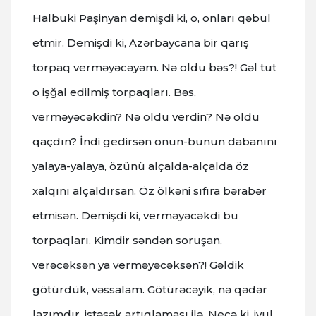
Halbuki Paşinyan demişdi ki, o, onları qəbul
etmir. Demişdi ki, Azərbaycana bir qarış
torpaq verməyəcəyəm. Nə oldu bəs?! Gəl tut
o işğal edilmiş torpaqları. Bəs,
verməyəcəkdin? Nə oldu verdin? Nə oldu
qaçdın? İndi gedirsən onun-bunun dabanını
yalaya-yalaya, özünü alçalda-alçalda öz
xalqını alçaldırsan. Öz ölkəni sıfıra bərabər
etmisən. Demişdi ki, verməyəcəkdi bu
torpaqları. Kimdir səndən soruşan,
verəcəksən ya verməyəcəksən?! Gəldik
götürdük, vəssalam. Götürəcəyik, nə qədər
lazımdır, istəsək artıqlaması ilə. Necə ki, iyul