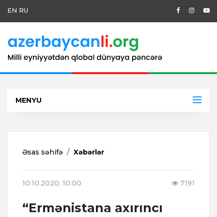
EN
RU
MENYU
Əsas səhifə
Xəbərlər
10.10.2020, 10:00
7191
“Ermənistana axırıncı