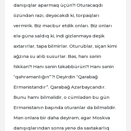
danışıqlar aparmaq üçün?! Oturacaqdı
özündən razı, deyəcəkdi ki, torpaqları
vermirik. Biz məcbur etdik onları. Biz onları
elə günə saldıq ki, indi gizlənməyə deşik
axtarırlar, tapa bilmirlər. Oturublar, siçan kimi
ağzına su alıb susurlar. Bəs, hanı sənin
hikkən?! Hanı sənin təkəbbürün?! Hanı sənin
“qəhrəmanlığın”?! Deyirdin “Qarabağ
Ermənistandır”. Qarabağ Azərbaycandır.
Bunu hamı bilməlidir, o cümlədən bu gün
Ermənistanın başında oturanlar da bilməlidir.
Mən onlara bir daha deyirəm, əgər Moskva
danışıqlarından sonra yenə də saxtakarlıq