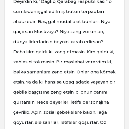
Deyirdin ki, “Dağlıq Qarabağ respublikası” o
cümlədən işğal edilmiş bütün torpaqları
əhatə edir. Bəs, gəl müdafiə et bunları. Niyə
qaçırsan Moskvaya? Niyə zəng vurursan,
dünya liderlərinin beynini xarab edirsən?
Daha kim qaldı ki, zəng etməsin. Kim qaldı ki,
zəhləsini tökməsin. Bir məsləhət verərdim ki,
bəlkə şamanlara zəng etsin. Onlar ona kömək
etsin. Ya da ki, hansısa uzaq adada yaşayan bir
qəbilə başçısına zəng etsin, o, onun canını
qurtarsın. Necə deyərlər, lətifə personajına
çevrilib. Açın, sosial şəbəkələrə baxın, lağa
qoyurlar, ələ salırlar, lətifələr qoşurlar. Öz