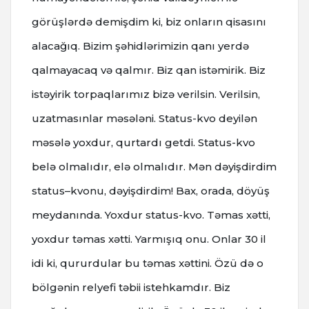
görüşlərdə demişdim ki, biz onların qisasını
alacağıq. Bizim şəhidlərimizin qanı yerdə
qalmayacaq və qalmır. Biz qan istəmirik. Biz
istəyirik torpaqlarımız bizə verilsin. Verilsin,
uzatmasınlar məsələni. Status-kvo deyilən
məsələ yoxdur, qurtardı getdi. Status-kvo
belə olmalıdır, elə olmalıdır. Mən dəyişdirdim
status–kvonu, dəyişdirdim! Bax, orada, döyüş
meydanında. Yoxdur status-kvo. Təmas xətti,
yoxdur təmas xətti. Yarmışıq onu. Onlar 30 il
idi ki, qururdular bu təmas xəttini. Özü də o
bölgənin relyefi təbii istehkamdır. Biz