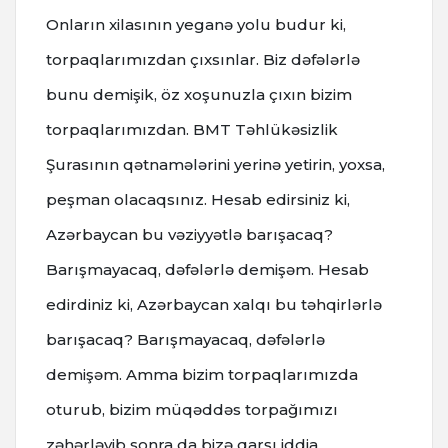
Onların xilasının yeganə yolu budur ki,
torpaqlarımızdan çıxsınlar. Biz dəfələrlə
bunu demişik, öz xoşunuzla çıxın bizim
torpaqlarımızdan. BMT Təhlükəsizlik
Şurasının qətnamələrini yerinə yetirin, yoxsa,
peşman olacaqsınız. Hesab edirsiniz ki,
Azərbaycan bu vəziyyətlə barışacaq?
Barışmayacaq, dəfələrlə demişəm. Hesab
edirdiniz ki, Azərbaycan xalqı bu təhqirlərlə
barışacaq? Barışmayacaq, dəfələrlə
demişəm. Amma bizim torpaqlarımızda
oturub, bizim müqəddəs torpağımızı
zəhərləyib sonra da bizə qarşı iddia