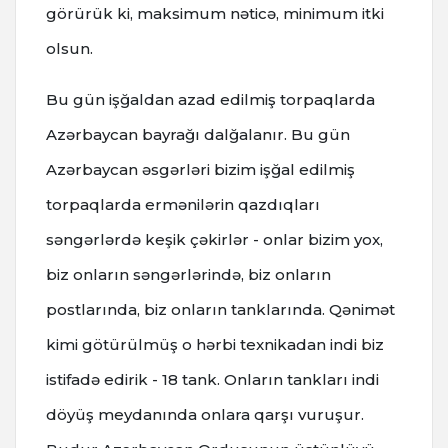
görürük ki, maksimum nəticə, minimum itki
olsun.
Bu gün işğaldan azad edilmiş torpaqlarda
Azərbaycan bayrağı dalğalanır. Bu gün
Azərbaycan əsgərləri bizim işğal edilmiş
torpaqlarda ermənilərin qazdıqları
səngərlərdə keşik çəkirlər - onlar bizim yox,
biz onların səngərlərində, biz onların
postlarında, biz onların tanklarında. Qənimət
kimi götürülmüş o hərbi texnikadan indi biz
istifadə edirik - 18 tank. Onların tankları indi
döyüş meydanında onlara qarşı vuruşur.