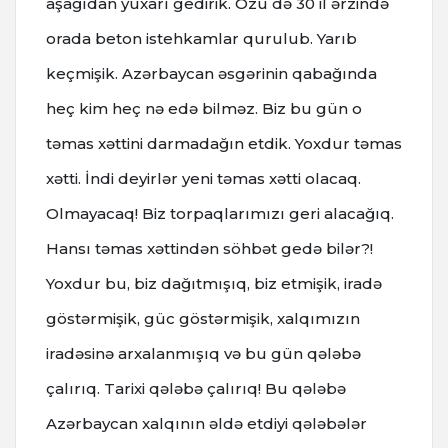
aşağıdan yuxarı gedirik. Özü də 30 il ərzində
orada beton istehkamlar qurulub. Yarıb
keçmişik. Azərbaycan əsgərinin qabağında
heç kim heç nə edə bilməz. Biz bu gün o
təmas xəttini darmadağın etdik. Yoxdur təmas
xətti. İndi deyirlər yeni təmas xətti olacaq.
Olmayacaq! Biz torpaqlarımızı geri alacağıq.
Hansı təmas xəttindən söhbət gedə bilər?!
Yoxdur bu, biz dağıtmışıq, biz etmişik, iradə
göstərmişik, güc göstərmişik, xalqımızın
iradəsinə arxalanmışıq və bu gün qələbə
çalırıq. Tarixi qələbə çalırıq! Bu qələbə
Azərbaycan xalqının əldə etdiyi qələbələr