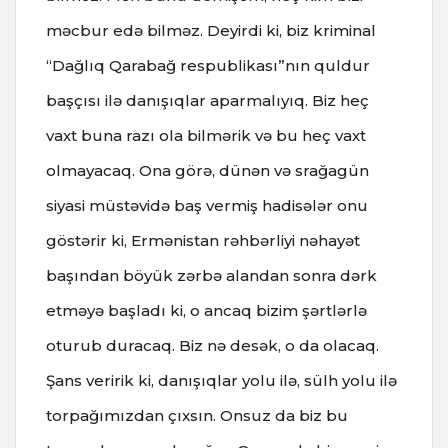
məcbur edə bilməz. Deyirdi ki, biz kriminal
“Dağlıq Qarabağ respublikası”nın quldur
başçısı ilə danışıqlar aparmalıyıq. Biz heç
vaxt buna razı ola bilmərik və bu heç vaxt
olmayacaq. Ona görə, dünən və srağagün
siyasi müstəvidə baş vermiş hadisələr onu
göstərir ki, Ermənistan rəhbərliyi nəhayət
başından böyük zərbə alandan sonra dərk
etməyə başladı ki, o ancaq bizim şərtlərlə
oturub duracaq. Biz nə desək, o da olacaq.
Şans veririk ki, danışıqlar yolu ilə, sülh yolu ilə
torpağımızdan çıxsın. Onsuz da biz bu