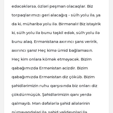
edəcəklərsə, özləri peşman olacaqlar. Biz
torpaqlarımızı geri alacağıq - sülh yolu ilə, ya
da ki, müharibə yolu ilə. Birmənalı! Biz istəyirik
ki, sülh yolu ilə bunu təşkil edək, sülh yolu ilə
bunu alaq. Ermənistana axırıncı şans veririk,
axırıncı şans! Heç kimə ümid bağlamasın.
Heç kim onlara kömək etməyəcək. Bizim
qabağımızda Ermənistan acizdir. Bizim
qabağımızda Ermənistan diz çöküb. Bizim
şəhidlərimizin ruhu qarşısında biz onları diz
çökdürmüşük. Şəhidlərimizin qanı yerdə
qalmayıb. Mən dəfələrlə şəhid ailələrinin
nümayəndələri ilə, şəhid valideynləri ilə