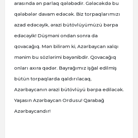
arasında ən parlaq qələbədir. Gələcəkdə bu
qələbələr davam edəcək. Biz torpaqlarımızı
azad edəcəyik, ərazi bütövlüyümüzü bərpa
edəcəyik! Düşməni ondan sonra da
qovacağıq. Mən bilirəm ki, Azərbaycan xalqı
mənim bu sözlərimi bəyənibdir. Qovacağıq
onları axıra qədər. Bayrağımız işğal edilmiş
bütün torpaqlarda qaldırılacaq,
Azərbaycanın ərazi bütövlüyü bərpa ediləcək.
Yaşasın Azərbaycan Ordusu! Qarabağ
Azərbaycandır!