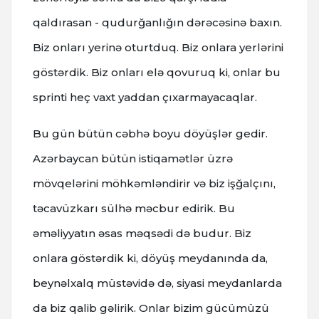
qaldırasan - qudurğanlığın dərəcəsinə baxın.
Biz onları yerinə oturtduq. Biz onlara yerlərini
göstərdik. Biz onları elə qovuruq ki, onlar bu
sprinti heç vaxt yaddan çıxarmayacaqlar.
Bu gün bütün cəbhə boyu döyüşlər gedir.
Azərbaycan bütün istiqamətlər üzrə
mövqelərini möhkəmləndirir və biz işğalçını,
təcavüzkarı sülhə məcbur edirik. Bu
əməliyyatın əsas məqsədi də budur. Biz
onlara göstərdik ki, döyüş meydanında da,
beynəlxalq müstəvidə də, siyasi meydanlarda
da biz qalib gəlirik. Onlar bizim gücümüzü