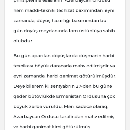
prinsiplərinə əsaslanır. Azərbaycan Ordusu
həm maddi-texniki təchizat baxımından, eyni
zamanda, döyüş hazırlığı baxımından bu
gün döyüş meydanında tam üstünlüyə sahib
olubdur.
Bu gün aparılan döyüşlərdə düşmənin hərbi
texnikası böyük dərəcədə məhv edilmişdir və
eyni zamanda, hərbi qənimət götürülmüşdür.
Deyə bilərəm ki, sentyabrın 27-dən bu günə
qədər bütövlükdə Ermənistan Ordusuna çox
böyük zərbə vuruldu. Mən, sadəcə olaraq,
Azərbaycan Ordusu tərəfindən məhv edilmiş
və hərbi qənimət kimi götürülmüş