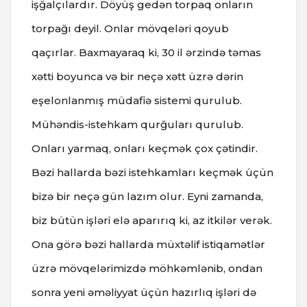
işğalçılardır. Döyüş gedən torpaq onların
torpağı deyil. Onlar mövqeləri qoyub
qaçırlar. Baxmayaraq ki, 30 il ərzində təmas
xətti boyunca və bir neçə xətt üzrə dərin
eşelonlanmış müdafiə sistemi qurulub.
Mühəndis-istehkam qurğuları qurulub.
Onları yarmaq, onları keçmək çox çətindir.
Bəzi hallarda bəzi istehkamları keçmək üçün
bizə bir neçə gün lazım olur. Eyni zamanda,
biz bütün işləri elə aparırıq ki, az itkilər verək.
Ona görə bəzi hallarda müxtəlif istiqamətlər
üzrə mövqelərimizdə möhkəmlənib, ondan
sonra yeni əməliyyat üçün hazırlıq işləri də