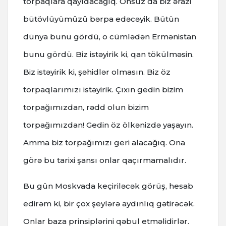
torpaqlara qayıdacağıq. Onsuz da biz ərazi
bütövlüyümüzü bərpa edəcəyik. Bütün
dünya bunu gördü, o cümlədən Ermənistan
bunu gördü. Biz istəyirik ki, qan tökülməsin.
Biz istəyirik ki, şəhidlər olmasın. Biz öz
torpaqlarımızı istəyirik. Çıxın gedin bizim
torpağımızdan, rədd olun bizim
torpağımızdan! Gedin öz ölkənizdə yaşayın.
Amma biz torpağımızı geri alacağıq. Ona
görə bu tarixi şansı onlar qaçırmamalıdır.
Bu gün Moskvada keçiriləcək görüş, hesab
edirəm ki, bir çox şeylərə aydınlıq gətirəcək.
Onlar baza prinsiplərini qəbul etməlidirlər.