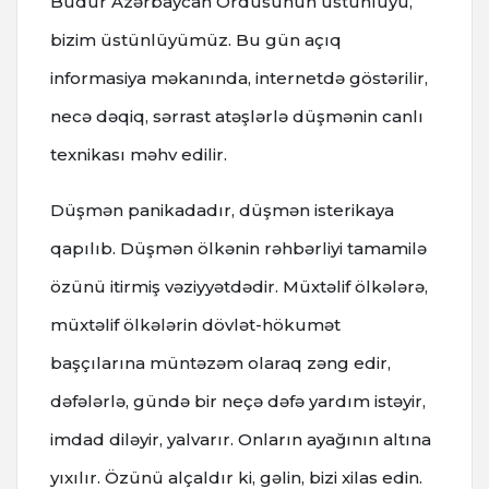
Budur Azərbaycan Ordusunun üstünlüyü,
bizim üstünlüyümüz. Bu gün açıq
informasiya məkanında, internetdə göstərilir,
necə dəqiq, sərrast atəşlərlə düşmənin canlı
texnikası məhv edilir.
Düşmən panikadadır, düşmən isterikaya
qapılıb. Düşmən ölkənin rəhbərliyi tamamilə
özünü itirmiş vəziyyətdədir. Müxtəlif ölkələrə,
müxtəlif ölkələrin dövlət-hökumət
başçılarına müntəzəm olaraq zəng edir,
dəfələrlə, gündə bir neçə dəfə yardım istəyir,
imdad diləyir, yalvarır. Onların ayağının altına
yıxılır. Özünü alçaldır ki, gəlin, bizi xilas edin.