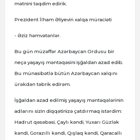
mətnini təqdim edirik.
Prezident İlham Əliyevin xalqa müraciəti
- Əziz həmvətənlər.
Bu gün müzəffər Azərbaycan Ordusu bir
neçə yaşayış məntəqəsini işğaldan azad edib.
Bu münasibətlə bütün Azərbaycan xalqını
ürəkdən təbrik edirəm.
İşğaldan azad edilmiş yaşayış məntəqələrinin
adlarını sizin diqqətinizə çatdırmaq istərdim:
Hadrut qəsəbəsi, Çaylı kəndi, Yuxarı Güzlək
kəndi, Gorazıllı kəndi, Qışlaq kəndi, Qaracallı