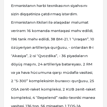
Ermənistanın hərbi texnikasının siyahısını
sizin diqqətinizə çatdırmaq istərdim.
Ermənistanın itkiləri ilə əlaqədar məlumat
verirəm: 16 komanda məntəqəsi məhv edildi,
196 tank məhv edildi, 38 BM-21, 1 “Uraqan”, 10
özüyeriyən artilleriya qurğusu, - onlardan 8-i
“Akasiya”, 2-si “Qvozdika”, - 36 piyadaların
döyüş maşını, 24 artilleriya batareyası, 2 RM
və ya hava hücumuna qarşı müdafiə vasitəsi,
2 “S-300” kompleksinin buraxıcı qurğusu, 25
OSA zenit-raket kompleksi, 2 KUB zenit-raket
kompleksi, 4 “Repelend” radio-texniki maneə
vasitəsi, 136 top, 56 minaatan, 1 TOS-1A