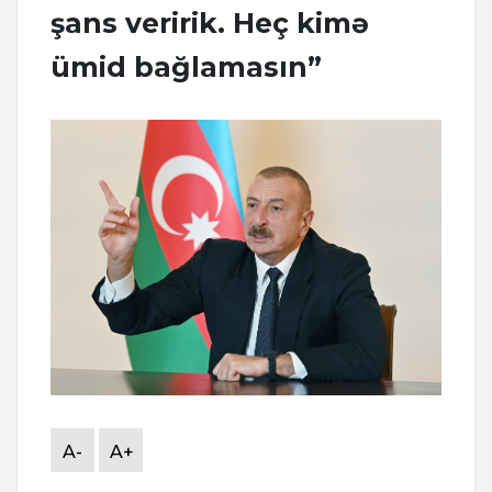
şans veririk. Heç kimə
ümid bağlamasın”
A-
A+