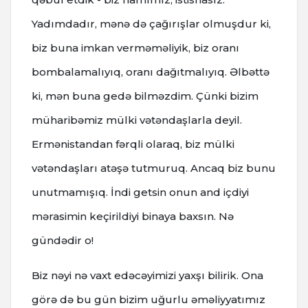
Yadımdadır, mənə də çağırışlar olmuşdur ki,
biz buna imkan verməməliyik, biz oranı
bombalamalıyıq, oranı dağıtmalıyıq. Əlbəttə
ki, mən buna gedə bilməzdim. Çünki bizim
müharibəmiz mülki vətəndaşlarla deyil.
Ermənistandan fərqli olaraq, biz mülki
vətəndaşları atəşə tutmuruq. Ancaq biz bunu
unutmamışıq. İndi getsin onun and içdiyi
mərasimin keçirildiyi binaya baxsın. Nə
gündədir o!
Biz nəyi nə vaxt edəcəyimizi yaxşı bilirik. Ona
görə də bu gün bizim uğurlu əməliyyatımız