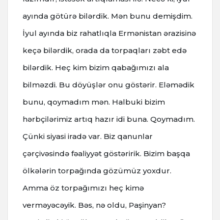
ayında götürə bilərdik. Mən bunu demişdim.
İyul ayında biz rahatlıqla Ermənistan ərazisinə
keçə bilərdik, orada da torpaqları zəbt edə
bilərdik. Heç kim bizim qabağımızı ala
bilməzdi. Bu döyüşlər onu göstərir. Eləmədik
bunu, qoymadım mən. Halbuki bizim
hərbçilərimiz artıq hazır idi buna. Qoymadım.
Çünki siyasi iradə var. Biz qanunlar
çərçivəsində fəaliyyət göstəririk. Bizim başqa
ölkələrin torpağında gözümüz yoxdur.
Amma öz torpağımızı heç kimə
verməyəcəyik. Bəs, nə oldu, Paşinyan?