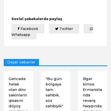
Sosial şəbəkələrdə paylaş
Facebook
Twitter
Whatsapp
Oxşar xəbərlər
Gəncədə
"Bu gün
Əgər
həlak
bölgəyə
kimsə
olan dinc
tam
Ermənista
sakinlərin
sahibik,
nda
qisasını
söz
revanş
döyüş
sahibiyik"
haqqında