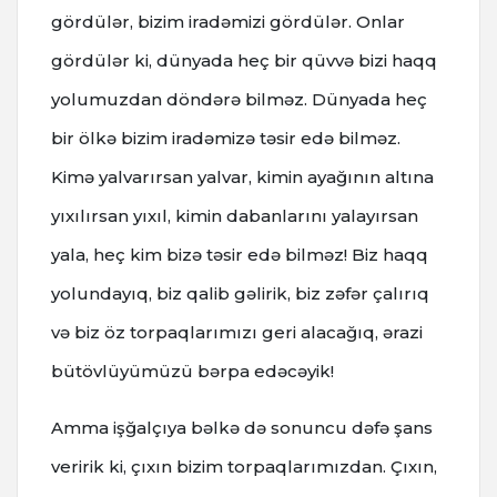
gördülər, bizim iradəmizi gördülər. Onlar
gördülər ki, dünyada heç bir qüvvə bizi haqq
yolumuzdan döndərə bilməz. Dünyada heç
bir ölkə bizim iradəmizə təsir edə bilməz.
Kimə yalvarırsan yalvar, kimin ayağının altına
yıxılırsan yıxıl, kimin dabanlarını yalayırsan
yala, heç kim bizə təsir edə bilməz! Biz haqq
yolundayıq, biz qalib gəlirik, biz zəfər çalırıq
və biz öz torpaqlarımızı geri alacağıq, ərazi
bütövlüyümüzü bərpa edəcəyik!
Amma işğalçıya bəlkə də sonuncu dəfə şans
veririk ki, çıxın bizim torpaqlarımızdan. Çıxın,