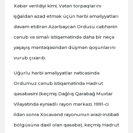
Xəbər verildiyi kimi, Vətən torpaqlarını
işğaldan azad etmək üçün hərbi əməliyyatları
davam etdirən Azərbaycan Ordusu cəbhənin
cənub və simalı istiqamətində daha bir neçə
yaşayış məntəqəsindən düşmən qoşunlarını
vurub çıxarıb.
Uğurlu hərbi əməliyyatlar nəticəsində
Ordumuz cənub istiqamətində Hadrut
qəsəbəsini (keçmiş Dağlıq Qarabağ Muxtar
Vilayətində eyniadlı rayon mərkəzi, 1991-ci
ildən sonra Xocavənd rayonunun ərazi-inzibati
bölgüsünə daxil olan qəsəbə), keçmiş Hadrut