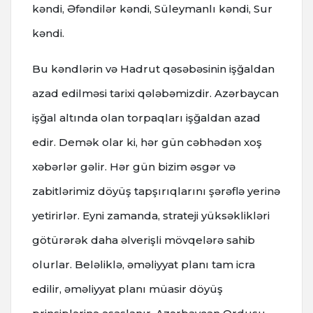
kəndi, Əfəndilər kəndi, Süleymanlı kəndi, Sur
kəndi.
Bu kəndlərin və Hadrut qəsəbəsinin işğaldan
azad edilməsi tarixi qələbəmizdir. Azərbaycan
işğal altında olan torpaqları işğaldan azad
edir. Demək olar ki, hər gün cəbhədən xoş
xəbərlər gəlir. Hər gün bizim əsgər və
zabitlərimiz döyüş tapşırıqlarını şərəflə yerinə
yetirirlər. Eyni zamanda, strateji yüksəklikləri
götürərək daha əlverişli mövqelərə sahib
olurlar. Beləliklə, əməliyyat planı tam icra
edilir, əməliyyat planı müasir döyüş