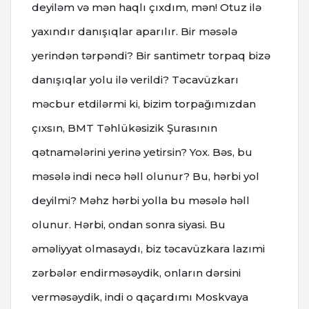
deyiləm və mən haqlı çıxdım, mən! Otuz ilə
yaxındır danışıqlar aparılır. Bir məsələ
yerindən tərpəndi? Bir santimetr torpaq bizə
danışıqlar yolu ilə verildi? Təcavüzkarı
məcbur etdilərmi ki, bizim torpağımızdan
çıxsın, BMT Təhlükəsizik Şurasının
qətnamələrini yerinə yetirsin? Yox. Bəs, bu
məsələ indi necə həll olunur? Bu, hərbi yol
deyilmi? Məhz hərbi yolla bu məsələ həll
olunur. Hərbi, ondan sonra siyasi. Bu
əməliyyat olmasaydı, biz təcavüzkara lazımi
zərbələr endirməsəydik, onların dərsini
verməsəydik, indi o qaçardımı Moskvaya