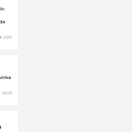
akı
da
2561
vinka
2828
q