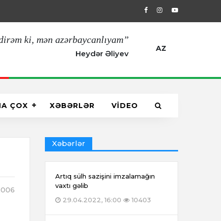
29.04.2022, 16:00
Artıq sülh sazişin
dirəm ki, mən azərbaycanlıyam”
AZ
Heydər Əliyev
HA ÇOX
XƏBƏRLƏR
VİDEO
Xəbərlər
Artıq sülh sazişini imzalamağın
vaxtı gəlib
006
29.04.2022, 16:00
10403