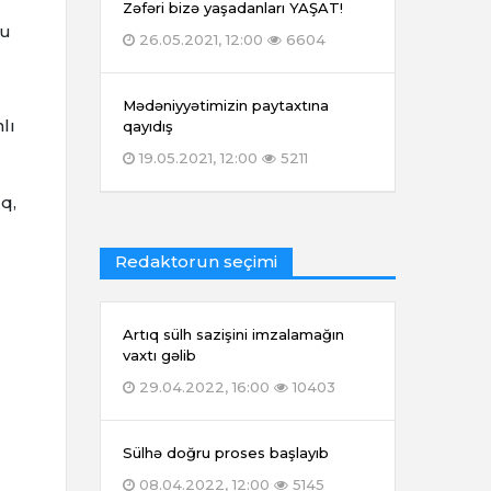
Zəfəri bizə yaşadanları YAŞAT!
bu
26.05.2021, 12:00
6604
Mədəniyyətimizin paytaxtına
lı
qayıdış
19.05.2021, 12:00
5211
q,
Redaktorun seçimi
Artıq sülh sazişini imzalamağın
vaxtı gəlib
29.04.2022, 16:00
10403
Sülhə doğru proses başlayıb
08.04.2022, 12:00
5145