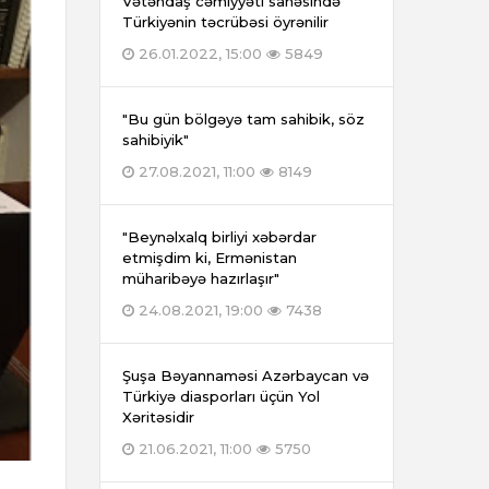
Vətəndaş cəmiyyəti sahəsində
Türkiyənin təcrübəsi öyrənilir
26.01.2022, 15:00
5849
"Bu gün bölgəyə tam sahibik, söz
sahibiyik"
27.08.2021, 11:00
8149
"Beynəlxalq birliyi xəbərdar
etmişdim ki, Ermənistan
müharibəyə hazırlaşır"
24.08.2021, 19:00
7438
Şuşa Bəyannaməsi Azərbaycan və
Türkiyə diasporları üçün Yol
Xəritəsidir
21.06.2021, 11:00
5750