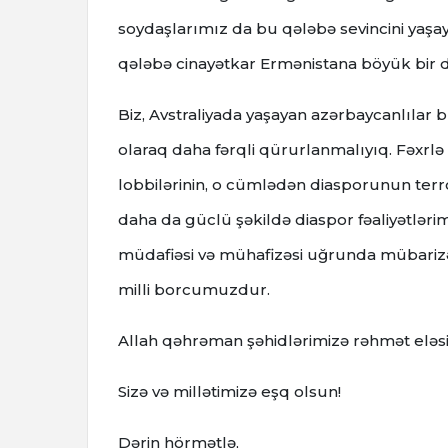
soydaşlarımız da bu qələbə sevincini yaşayır
qələbə cinayətkar Ermənistana böyük bir d
Biz, Avstraliyada yaşayan azərbaycanlılar
olaraq daha fərqli qürurlanmalıyıq. Fəxrlə de
lobbilərinin, o cümlədən diasporunun ter
daha da güclü şəkildə diaspor fəaliyətləri
müdafiəsi və mühafizəsi uğrunda mübarizə a
milli borcumuzdur.
Allah qəhrəman şəhidlərimizə rəhmət eləsin,
Sizə və millətimizə eşq olsun!
Dərin hörmətlə,