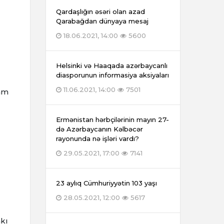
Qardaşlığın əsəri olan azad
Qarabağdan dünyaya mesaj
18.06.2021, 14:00
5600
Helsinki və Haaqada azərbaycanlı
diasporunun informasiya aksiyaları
11.06.2021, 14:00
7501
ham
Ermənistan hərbçilərinin mayın 27-
də Azərbaycanın Kəlbəcər
rayonunda nə işləri vardı?
29.05.2021, 17:00
7141
23 aylıq Cümhuriyyətin 103 yaşı
28.05.2021, 12:00
5617
akı