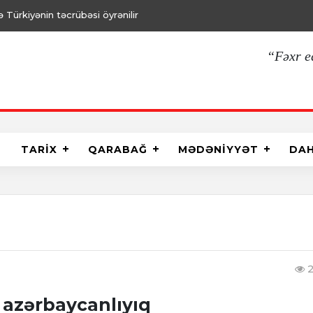
Türkiyənin təcrübəsi öyrənilir
“Fəxr e
TARİX
QARABAĞ
MƏDƏNİYYƏT
DA
2
iz azərbaycanlıyıq