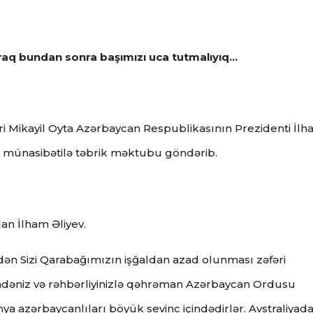
raq bundan sonra başımızı uca tutmalıyıq...
dri Mikayil Oyta Azərbaycan Respublikasının Prezidenti İl
 münasibətilə təbrik məktubu göndərib.
an İlham Əliyev.
ndən Sizi Qarabağımızın işğaldan azad olunması zəfəri
iradəniz və rəhbərliyinizlə qəhrəman Azərbaycan Ordusu
 azərbaycanlıları böyük sevinc içindədirlər. Avstraliyad