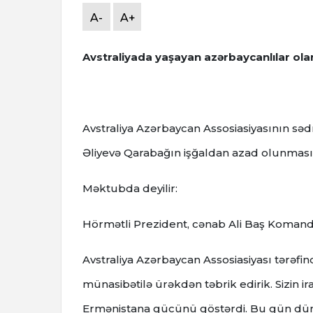
A-
A+
Avstraliyada yaşayan azərbaycanlılar ola
Avstraliya Azərbaycan Assosiasiyasının sə
Əliyevə Qarabağın işğaldan azad olunması
Məktubda deyilir:
Hörmətli Prezident, cənab Ali Baş Komand
Avstraliya Azərbaycan Assosiasiyası tərəfi
münasibətilə ürəkdən təbrik edirik. Sizin 
Ermənistana gücünü göstərdi. Bu gün dünya