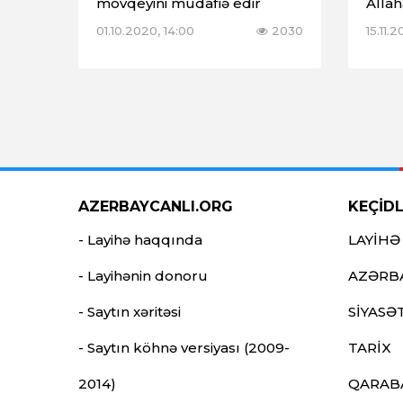
mövqeyini müdafiə edir
Alla
01.10.2020, 14:00
2030
15.11.
AZERBAYCANLI.ORG
KEÇİD
- Layihə haqqında
LAYİHƏ
- Layihənin donoru
AZƏRB
- Saytın xəritəsi
SİYASƏ
- Saytın köhnə versiyası (2009-
TARİX
2014)
QARAB