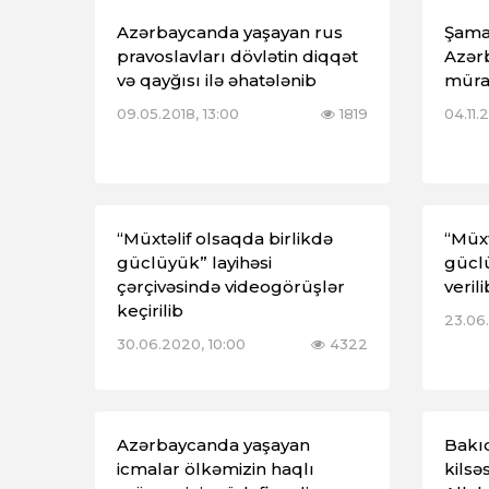
Azərbaycanda yaşayan rus
Şama
pravoslavları dövlətin diqqət
Azər
və qayğısı ilə əhatələnib
mürac
09.05.2018, 13:00
1819
04.11.
“Müxtəlif olsaqda birlikdə
“Müxt
güclüyük” layihəsi
güclü
çərçivəsində videogörüşlər
verili
keçirilib
23.06.
30.06.2020, 10:00
4322
Azərbaycanda yaşayan
Bakıd
icmalar ölkəmizin haqlı
kilsə