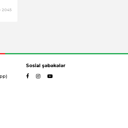
2045
Sosial şəbəkələr
App)