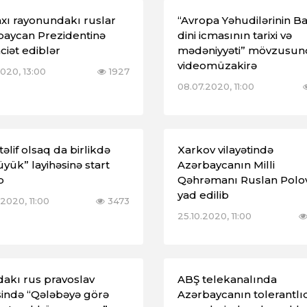
xı rayonundakı ruslar
“Avropa Yəhudilərinin B
baycan Prezidentinə
dini icmasının tarixi və
iət ediblər
mədəniyyəti” mövzusun
videomüzakirə
2020, 13:00
1927
08.07.2020, 11:00
əlif olsaq da birlikdə
Xarkov vilayətində
yük” layihəsinə start
Azərbaycanın Milli
b
Qəhrəmanı Ruslan Polo
yad edilib
2020, 11:00
3473
25.10.2020, 11:00
akı rus pravoslav
ABŞ telekanalında
sində “Qələbəyə görə
Azərbaycanın tolerantlı