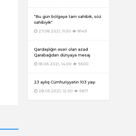
"Bu gün bölgəyə tam sahibik, söz
sahibiyik"
27.08.2021, 11:00
8149
Qardaşlığın əsəri olan azad
Qarabağdan dünyaya mesaj
18.06.2021, 14:00
5600
23 aylıq Cümhuriyyətin 103 yaşı
28.05.2021, 12:00
5617