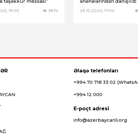
ha təşəkkür messası”
ənənələrindən danışılıb
2020, 19:00
3874
26.10.2020, 17:00
LƏR
Əlaqə telefonları
+994 70 718 33 02 (Whats
AYCAN
+994 12 000
T
E-poçt adresi
info@azerbaycanli.org
AĞ