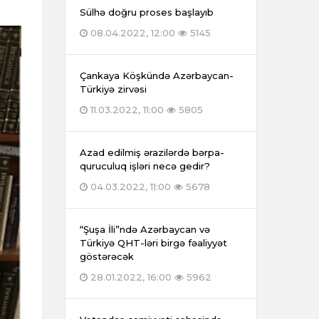
Sülhə doğru proses başlayıb
08.04.2022, 12:00
5145
Çankaya Köşkündə Azərbaycan-
Türkiyə zirvəsi
11.03.2022, 11:00
5805
Azad edilmiş ərazilərdə bərpa-
quruculuq işləri necə gedir?
04.03.2022, 11:00
5678
“Şuşa İli”ndə Azərbaycan və
Türkiyə QHT-ləri birgə fəaliyyət
göstərəcək
28.01.2022, 16:00
5962