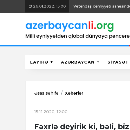
26.01.2022, 15:00
Vətəndaş cəmiyyəti sahəsində 
LAYİHƏ
AZƏRBAYCAN
SİYASƏT
Əsas səhifə
Xəbərlər
15.11.2020, 12:00
Fəxrlə deyirik ki, bəli, b