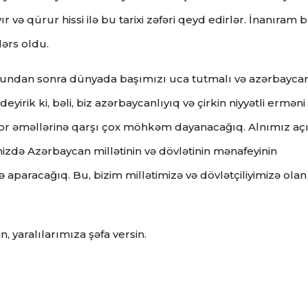
 və qürur hissi ilə bu tarixi zəfəri qeyd edirlər. İnanıram 
ərs oldu.
 bundan sonra dünyada başımızı uca tutmalı və azərbaycan
yirik ki, bəli, biz azərbaycanlıyıq və çirkin niyyətli erməni
ror əməllərinə qarşı çox möhkəm dayanacağıq. Alnımız açı
mizdə Azərbaycan millətinin və dövlətinin mənafeyinin
paracağıq. Bu, bizim millətimizə və dövlətçiliyimizə olan
 yaralılarımıza şəfa versin.