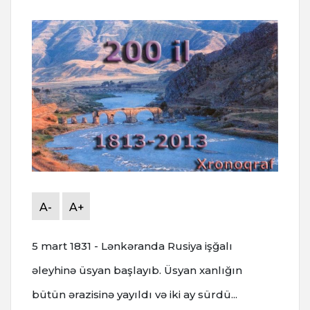
A-
A+
5 mart 1831 - Lənkəranda Rusiya işğalı
əleyhinə üsyan başlayıb. Üsyan xanlığın
bütün ərazisinə yayıldı və iki ay sürdü...