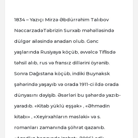
1834 – Yazıçı Mirzə Əbdürrəhim Talıbov
NəccarzadəTəbrizin Surxab məhəlləsində
dülgər ailəsində anadan olub. Gənc
yaşlarında Rusiyaya köçüb, əvvəlcə Tiflisdə
təhsil alıb, rus və fransız dillərini öyrənib.
Sonra Dağıstana köçüb, indiki Buynaksk
şəhərində yaşayıb və orada 1911-ci ildə orada
dünyasını dəyişib. Əsərləri bu şəhərdə yazıb-
yaradıb. «Kitab yüklü eşşək» , «Əhmədin
kitabı» , «Xeyirxahların məsləki» və s.
romanları zamanında şöhrət qazanıb.