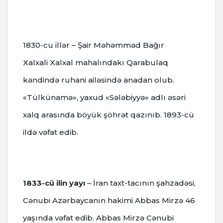
1830-cu illər – Şair Məhəmməd Bağır
Xalxali Xalxal mahalındakı Qarabulaq
kəndində ruhani ailəsində anadan olub.
«Tülkünamə», yaxud «Sələbiyyə» adlı əsəri
xalq arasında böyük şöhrət qazınıb. 1893-cü
ildə vəfat edib.
1833-cü ilin yayı
– İran taxt-tacının şahzadəsi,
Cənubi Azərbaycanın hakimi Abbas Mirzə 46
yaşında vəfat edib.
Abbas Mirzə Cənubi