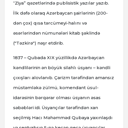
“Ziya” qəzetlərində publisistik yazılar yazıb.
İlk dəfə olaraq Azərbaycan şairlərinin (200-
dən çox) qısa tərcümeyi-halını və
əsərlərindən nümunələri kitab şəklində
("Təzkirə") nəşr etdirib.
1837 – Qubada XIX yüzillikdə Azərbaycan
kəndlilərinin ən böyük silahlı üsyanı – kəndli
çıxışları alovlanıb. Çarizm tərəfindən amansız
müstəmləkə zülmü, komendant üsul-
idarəsinin bərqərar olması üsyanın əsas
səbəbləri idi. Üsyançılar tərəfindən xan
seçilmiş Hacı Məhəmməd Qubaya yaxınlaşdı
və sentyabrın 5-nə keçən gecə üsyançılar