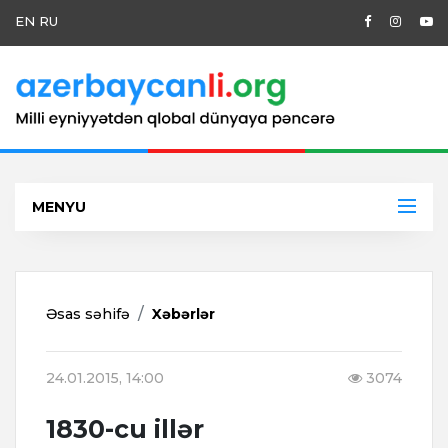
EN
RU
MENYU
Əsas səhifə
Xəbərlər
24.01.2015, 14:00
3074
1830-cu illər