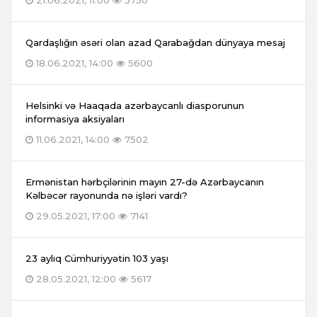
21.06.2021, 11:00
5750
Qardaşlığın əsəri olan azad Qarabağdan dünyaya mesaj
18.06.2021, 14:00
5600
Helsinki və Haaqada azərbaycanlı diasporunun
informasiya aksiyaları
11.06.2021, 14:00
7502
Ermənistan hərbçilərinin mayın 27-də Azərbaycanın
Kəlbəcər rayonunda nə işləri vardı?
29.05.2021, 17:00
7141
23 aylıq Cümhuriyyətin 103 yaşı
28.05.2021, 12:00
5617