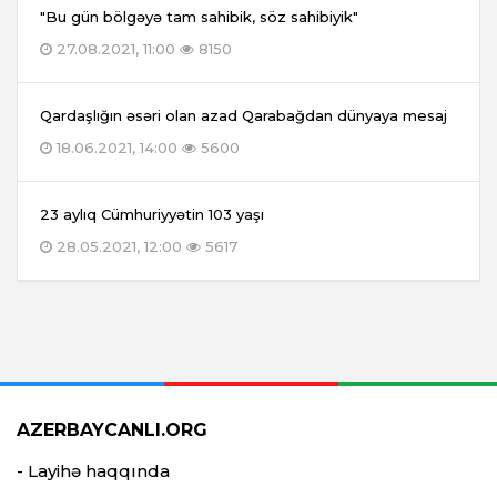
"Bu gün bölgəyə tam sahibik, söz sahibiyik"
27.08.2021, 11:00
8150
Qardaşlığın əsəri olan azad Qarabağdan dünyaya mesaj
18.06.2021, 14:00
5600
23 aylıq Cümhuriyyətin 103 yaşı
28.05.2021, 12:00
5617
AZERBAYCANLI.ORG
- Layihə haqqında