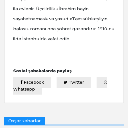
ilə evlənir. Üçcildlik «İbrahim bəyin
səyahətnaməsi» və yaxud «Təəssübkeşliyin
bəlası» romanı ona şöhrət qazandırır. 1910-cu
ildə İstanbulda vəfat edib.
Sosial şəbəkələrdə paylaş
Facebook
Twitter
Whatsapp
Oxşar xəbərlər