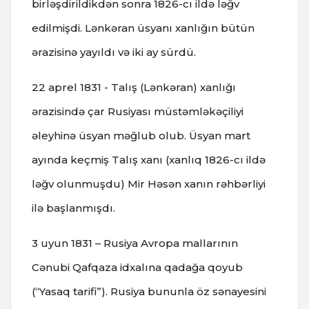
birləşdirildikdən sonra 1826-cı ildə ləğv
edilmişdi. Lənkəran üsyanı xanlığın bütün
ərazisinə yayıldı və iki ay sürdü.
22 aprel 1831 - Talış (Lənkəran) xanlığı
ərazisində çar Rusiyası müstəmləkəçiliyi
əleyhinə üsyan məğlub olub. Üsyan mart
ayında keçmiş Talış xanı (xanlıq 1826-cı ildə
ləğv olunmuşdu) Mir Həsən xanın rəhbərliyi
ilə başlanmışdı.
3 uyun 1831 – Rusiya Avropa mallarının
Cənubi Qafqaza idxalına qadağa qoyub
(“Yasaq tarifi”). Rusiya bununla öz sənayesini