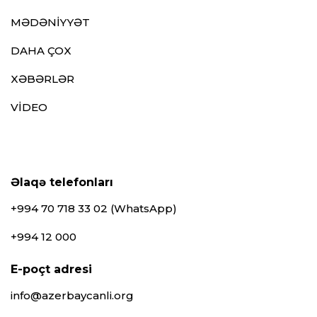
MƏDƏNİYYƏT
DAHA ÇOX
XƏBƏRLƏR
VİDEO
Əlaqə telefonları
+994 70 718 33 02 (WhatsApp)
+994 12 000
E-poçt adresi
info@azerbaycanli.org