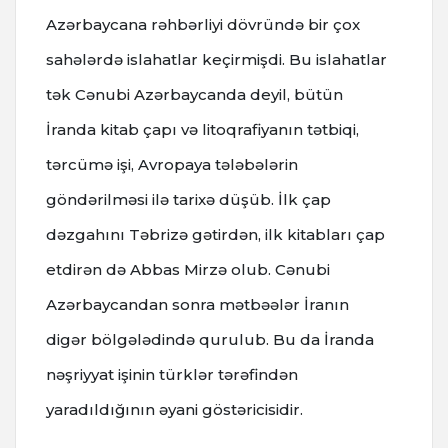
Azərbaycana rəhbərliyi dövründə bir çox
sahələrdə islahatlar keçirmişdi. Bu islahatlar
tək Cənubi Azərbaycanda deyil, bütün
İranda kitab çapı və litoqrafiyanın tətbiqi,
tərcümə işi, Avropaya tələbələrin
göndərilməsi ilə tarixə düşüb. İlk çap
dəzgahını Təbrizə gətirdən, ilk kitabları çap
etdirən də Abbas Mirzə olub. Cənubi
Azərbaycandan sonra mətbəələr İranın
digər bölgələdində qurulub. Bu da İranda
nəşriyyat işinin türklər tərəfindən
yaradıldığının əyani göstəricisidir.