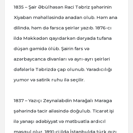
1835 – Şair Əbülhəsən Raci Təbriz şəhərinin
Xiyaban məhəlləsində anadan olub. Həm ana
dilində, həm də farsca şeirlər yazıb. 1876-cı
ildə Məkkədən qayıdarkən dəryada tufana
düşən gəmidə ölüb. Şairin fars və
azərbaycanca divanları və ayrı-ayrı şeirləri
dəfələrlə Təbrizdə çap olunub. Yaradıcılığı
yumor və satirik ruhu ilə seçilir.
1837 – Yazıçı Zeynalabdin Marağalı Maraga
şəhərində tacir ailəsində doğulub. Ticarət işi
ilə yanaşı ədəbiyyat və mətbuatla ardıcıl
məşqul olur. 1891-ci ildə İstanbulda türk qızı