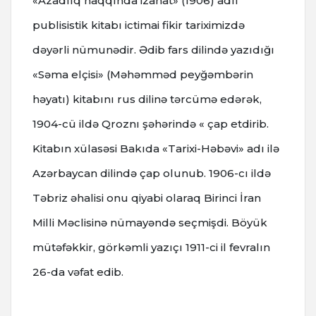
«Azadlıq haqqında izahat» (1906) adlı
publisistik kitabı ictimai fikir tariximizdə
dəyərli nümunədir. Ədib fars dilində yazıdığı
«Səma elçisi» (Məhəmməd peyğəmbərin
həyatı) kitabını rus dilinə tərcümə edərək,
1904-cü ildə Qroznı şəhərində « çap etdirib.
Kitabın xülasəsi Bakıda «Tarixi-Həbəvi» adı ilə
Azərbaycan dilində çap olunub. 1906-cı ildə
Təbriz əhalisi onu qiyabi olaraq Birinci İran
Milli Məclisinə nümayəndə seçmişdi. Böyük
mütəfəkkir, görkəmli yazıçı 1911-ci il fevralın
26-da vəfat edib.