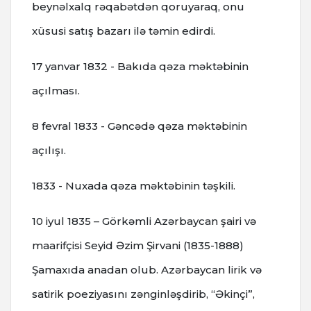
beynəlxalq rəqabətdən qoruyaraq, onu
xüsusi satış bazarı ilə təmin edirdi.
17 yanvar 1832 - Bakıda qəza məktəbinin
açılması.
8 fevral 1833 - Gəncədə qəza məktəbinin
açılışı.
1833 - Nuxada qəza məktəbinin təşkili.
10 iyul 1835 – Görkəmli Azərbaycan şairi və
maarifçisi Seyid Əzim Şirvani (1835-1888)
Şamaxıda anadan olub. Azərbaycan lirik və
satirik poeziyasını zənginləşdirib, “Əkinçi”,