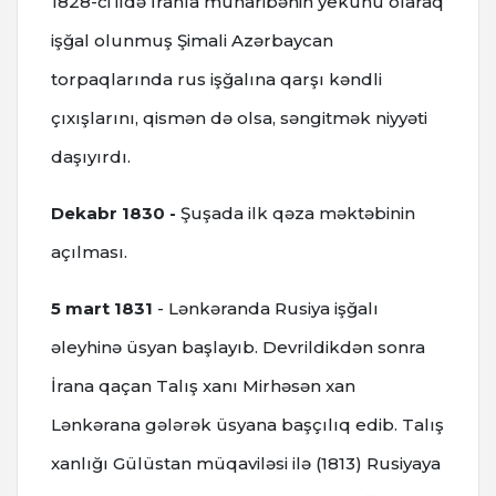
1828-ci ildə İranla müharibənin yekunu olaraq
işğal olunmuş Şimali Azərbaycan
torpaqlarında rus işğalına qarşı kəndli
çıxışlarını, qismən də olsa, səngitmək niyyəti
daşıyırdı.
Dekabr 1830 -
Şuşada ilk qəza məktəbinin
açılması.
5 mart 1831
- Lənkəranda Rusiya işğalı
əleyhinə üsyan başlayıb. Devrildikdən sonra
İrana qaçan Talış xanı Mirhəsən xan
Lənkərana gələrək üsyana başçılıq edib. Talış
xanlığı Gülüstan müqaviləsi ilə (1813) Rusiyaya