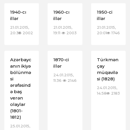
1940-cı
1960-cı
1950-ci
illər
illər
illər
21.01.2015,
21.01.2015,
21.01.2015,
20:36
2002
19:11
2003
20:01
1746
Azərbayc
1870-ci
Türkmən
anın ikiyə
illər
çay
bölünmə
müqavilə
24.01.2015,
si
si (1828)
11:36
2146
ərəfəsind
24.01.2015,
ə baş
14:58
2183
verən
olaylar
(1801-
1812)
25.01.2015,