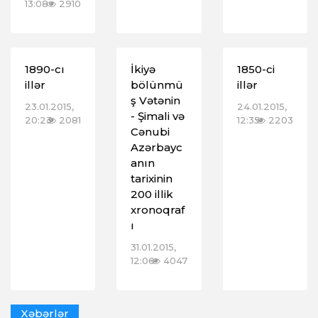
13:08
2910
1890-cı
İkiyə
1850-ci
illər
bölünmü
illər
ş Vətənin
23.01.2015,
24.01.2015,
- Şimali və
20:23
2081
12:35
2203
Cənubi
Azərbayc
anın
tarixinin
200 illik
xronoqraf
ı
31.01.2015,
12:06
4047
Xəbərlər