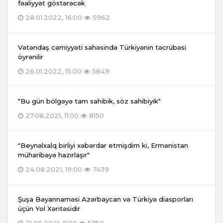
fəaliyyət göstərəcək
28.01.2022, 16:00
5962
Vətəndaş cəmiyyəti sahəsində Türkiyənin təcrübəsi
öyrənilir
26.01.2022, 15:00
5849
"Bu gün bölgəyə tam sahibik, söz sahibiyik"
27.08.2021, 11:00
8150
"Beynəlxalq birliyi xəbərdar etmişdim ki, Ermənistan
müharibəyə hazırlaşır"
24.08.2021, 19:00
7439
Şuşa Bəyannaməsi Azərbaycan və Türkiyə diasporları
üçün Yol Xəritəsidir