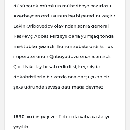
düşünərək mümkün müharibəyə hazırlaşır.
Azərbaycan ordusunun hərbi paradını keçirir.
Lakin Qriboyedov olayından sonra general
Paskeviç Abbas Mirzəyə daha yumşaq tonda
məktublar yazırdı. Bunun səbəbi o idi ki, rus
imperatorunun Qriboyedovu önəmsəmirdi.
Çar I Nikolay hesab edirdi ki, keçmişdə
dekabristlərlə bir yerdə ona qarşı çıxan bir
şəxs uğrunda savaşa qatılmağa dəyməz.
1830-cu ilin payızı
- Təbrizdə vəba xəstəliyi
yayılıb.