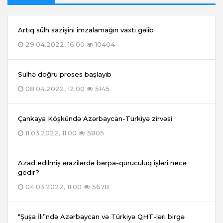
Artıq sülh sazişini imzalamağın vaxtı gəlib
29.04.2022, 16:00
10404
Sülhə doğru proses başlayıb
08.04.2022, 12:00
5145
Çankaya Köşkündə Azərbaycan-Türkiyə zirvəsi
11.03.2022, 11:00
5805
Azad edilmiş ərazilərdə bərpa-quruculuq işləri necə
gedir?
04.03.2022, 11:00
5678
“Şuşa İli”ndə Azərbaycan və Türkiyə QHT-ləri birgə