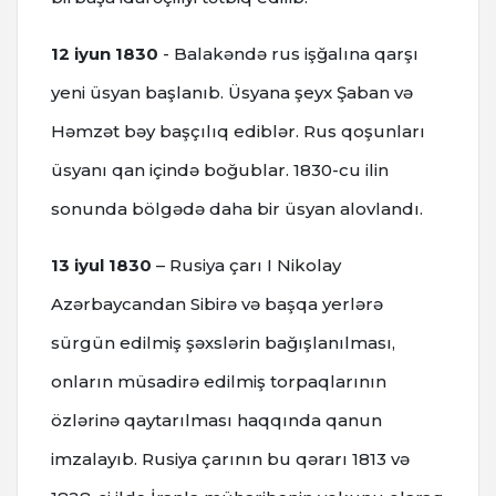
12 iyun 1830
- Balakəndə rus işğalına qarşı
yeni üsyan başlanıb. Üsyana şeyx Şaban və
Həmzət bəy başçılıq ediblər. Rus qoşunları
üsyanı qan içində boğublar. 1830-cu ilin
sonunda bölgədə daha bir üsyan alovlandı.
13 iyul 1830
– Rusiya çarı I Nikolay
Azərbaycandan Sibirə və başqa yerlərə
sürgün edilmiş şəxslərin bağışlanılması,
onların müsadirə edilmiş torpaqlarının
özlərinə qaytarılması haqqında qanun
imzalayıb. Rusiya çarının bu qərarı 1813 və