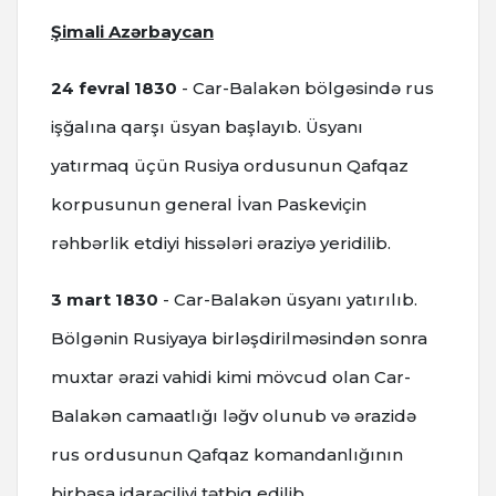
Şimali Azərbaycan
24 fevral 1830
- Car-Balakən bölgəsində rus
işğalına qarşı üsyan başlayıb. Üsyanı
yatırmaq üçün Rusiya ordusunun Qafqaz
korpusunun general İvan Paskeviçin
rəhbərlik etdiyi hissələri əraziyə yeridilib.
3 mart 1830
- Car-Balakən üsyanı yatırılıb.
Bölgənin Rusiyaya birləşdirilməsindən sonra
muxtar ərazi vahidi kimi mövcud olan Car-
Balakən camaatlığı ləğv olunub və ərazidə
rus ordusunun Qafqaz komandanlığının
birbaşa idarəçiliyi tətbiq edilib.