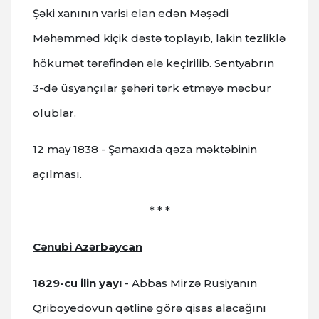
Şəki xanının varisi elan edən Məşədi
Məhəmməd kiçik dəstə toplayıb, lakin tezliklə
hökumət tərəfindən ələ keçirilib. Sentyabrın
3-də üsyançılar şəhəri tərk etməyə məcbur
olublar.
12 may 1838 - Şamaxıda qəza məktəbinin
açılması.
* * *
Cənubi Azərbaycan
1829-cu ilin yayı
- Abbas Mirzə Rusiyanın
Qriboyedovun qətlinə görə qisas alacağını