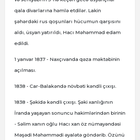
qala divarlarına həmlə etdilər. Lakin
şəhərdəki rus qoşunları hücumun qarşısını
aldı, üsyan yatırıldı, Hacı Məhəmməd edam
edildi.
1 yanvar 1837 - Naxçıvanda qəza məktəbinin
açılması.
1838 - Car-Balakəndə növbəti kəndli çıxışı.
1838 - Şəkidə kəndli çıxışı. Şəki xanlığının
İranda yaşayan sonuncu hakimlərindən birinin
- Səlim xanın oğlu Hacı xan öz nümayəndəsi
Məşədi Məhəmmədi əyalətə göndərib. Özünü