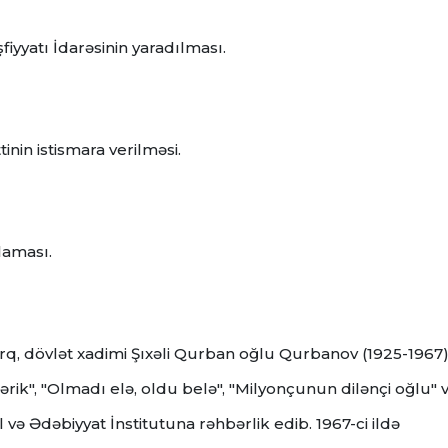
fiyyatı İdarəsinin yaradılması.
nin istismara verilməsi.
laması.
urq, dövlət xadimi Şıxəli Qurban oğlu Qurbanov (1925-1967
rik", "Olmadı elə, oldu belə", "Milyonçunun dilənçi oğlu" v
 və Ədəbiyyat İnstitutuna rəhbərlik edib. 1967-ci ildə