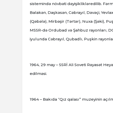
sistemində növbəti dəyişiklikləredilib. Fərm
Balakən, Daşkəsən, Cəbrayıl, Dəvəçi, Yevl
(Qəbələ), Mirbəşir (Tərtər), Nuxa (Şəki), Pu
MSSR-də Ordubad və Şahbuz rayonları, DQMV-
iyulunda Cəbrayıl, Qubadlı, Puşkin rayonlar
1964, 29 may – SSRİ Ali Soveti Rəyasət Heyət
edilməsi.
1964 – Bakıda “Qız qalası” muzeyinin açılm