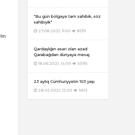
"Bu gün bölgəyə tam sahibik, söz
sahibiyik"
27.08.2021, 11:00
8139
lin
Qardaşlığın əsəri olan azad
Qarabağdan dünyaya mesaj
18.06.2021, 14:00
5595
23 aylıq Cümhuriyyətin 103 yaşı
28.05.2021, 12:00
5613