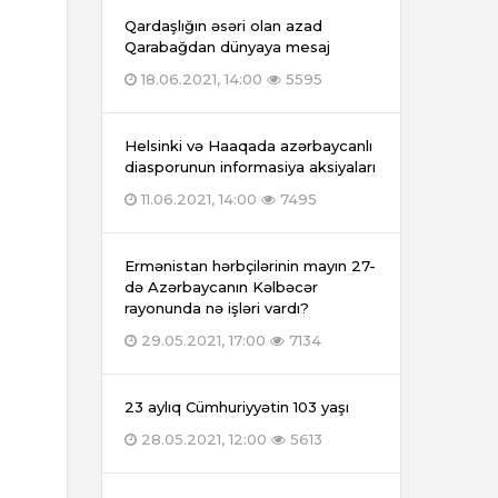
Qardaşlığın əsəri olan azad
Qarabağdan dünyaya mesaj
18.06.2021, 14:00
5595
Helsinki və Haaqada azərbaycanlı
diasporunun informasiya aksiyaları
11.06.2021, 14:00
7495
Ermənistan hərbçilərinin mayın 27-
də Azərbaycanın Kəlbəcər
rayonunda nə işləri vardı?
29.05.2021, 17:00
7134
23 aylıq Cümhuriyyətin 103 yaşı
28.05.2021, 12:00
5613