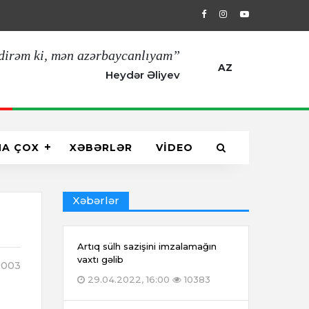
29.04.2022, 16:00
Artıq sülh sazişin
dirəm ki, mən azərbaycanlıyam”
AZ
Heydər Əliyev
HA ÇOX
XƏBƏRLƏR
VİDEO
Xəbərlər
Artıq sülh sazişini imzalamağın
vaxtı gəlib
003
29.04.2022, 16:00
10383