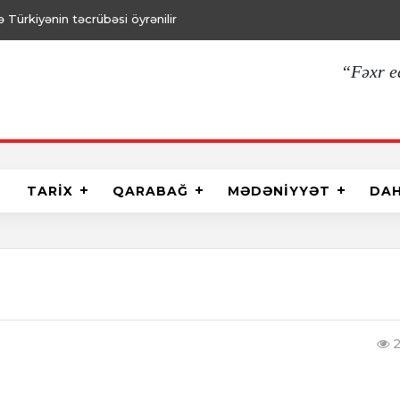
Türkiyənin təcrübəsi öyrənilir
“Fəxr e
TARİX
QARABAĞ
MƏDƏNİYYƏT
DA
2