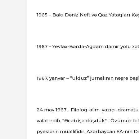
1965 – Bakı Dəniz Neft və Qaz Yataqları Kəş
1967 – Yevlax-Bərdə-Ağdam dəmir yolu xətti
1967, yanvar – “Ulduz” jurnalının nəşrə baş
24 may 1967 - Filoloq-alim, yazıçı-dramat
vəfat edib. "Əcəb işə düşdük", “Özümüz bilə
pyeslərin müəllifidir. Azərbaycan EA-nın Dil