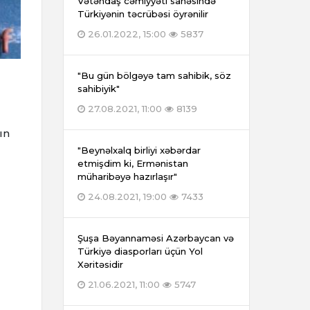
Vətəndaş cəmiyyəti sahəsində
Türkiyənin təcrübəsi öyrənilir
26.01.2022, 15:00
5837
"Bu gün bölgəyə tam sahibik, söz
sahibiyik"
27.08.2021, 11:00
8139
ın
"Beynəlxalq birliyi xəbərdar
etmişdim ki, Ermənistan
müharibəyə hazırlaşır"
24.08.2021, 19:00
7433
Şuşa Bəyannaməsi Azərbaycan və
Türkiyə diasporları üçün Yol
Xəritəsidir
21.06.2021, 11:00
5747