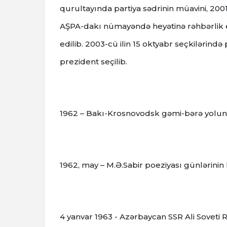
qurultayında partiya sədrinin müavini, 2001
AŞPA-dakı nümayəndə heyətinə rəhbərlik ed
edilib. 2003-cü ilin 15 oktyabr seçkilərində
prezident seçilib.
1962 – Bakı-Krosnovodsk gəmi-bərə yolun
1962, may – M.Ə.Sabir poeziyası günlərinin 
4 yanvar 1963 - Azərbaycan SSR Ali Soveti R