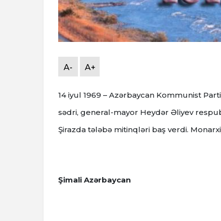
A-
A+
14 iyul 1969 – Azərbaycan Kommunist Par
sədri, general-mayor Heydər Əliyev respubli
Şirazda tələbə mitinqləri baş verdi. Monar
Şimali Azərbaycan