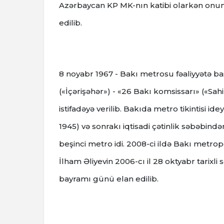
Azərbaycan KP MK-nın katibi olarkən onun
edilib.
8 noyabr 1967 - Bakı metrosu fəaliyyətə baş
(«İçərişəhər») - «26 Bakı komsissarı» («Sah
istifadəyə verilib. Bakıda metro tikintisi 
1945) və sonrakı iqtisadi çətinlik səbəbind
beşinci metro idi. 2008-ci ildə Bakı metropol
İlham Əliyevin 2006-cı il 28 oktyabr tarixli
bayramı günü elan edilib.