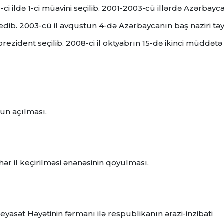
-ci ildə 1-ci müavini seçilib. 2001-2003-cü illərdə Azərbayc
ib. 2003-cü il avqustun 4-də Azərbaycanın baş naziri təy
 prezident seçilib. 2008-ci il oktyabrın 15-də ikinci müddətə
un açılması.
hər il keçirilməsi ənənəsinin qoyulması.
eyasət Həyətinin fərmanı ilə respublikanın ərazi-inzibati