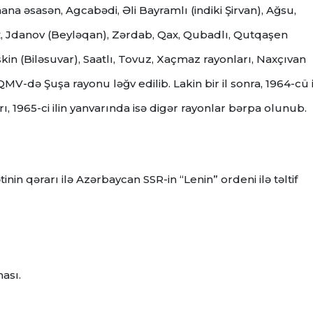
ana əsasən, Agcabədi, Əli Bayramlı (indiki Şirvan), Ağsu,
ax, Jdanov (Beyləqan), Zərdab, Qax, Qubadlı, Qutqaşen
şkin (Biləsuvar), Saatlı, Tovuz, Xaçmaz rayonları, Naxçıvan
də Şuşa rayonu ləğv edilib. Lakin bir il sonra, 1964-cü i
ı, 1965-ci ilin yanvarında isə digər rayonlar bərpa olunub.
inin qərarı ilə Azərbaycan SSR-in “Lenin” ordeni ilə təltif
ası.