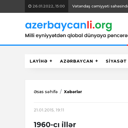
26.01.2022, 15:00
Vətəndaş cəmiyyəti sahəsində 
LAYİHƏ
AZƏRBAYCAN
SİYASƏT
Əsas səhifə
Xəbərlər
21.01.2015, 19:11
1960-cı illər