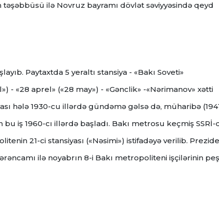
 təşəbbüsü ilə Novruz bayramı dövlət səviyyəsində qeyd
layıb. Paytaxtda 5 yeraltı stansiya - «Bakı Soveti»
il») - «28 aprel» («28 may») - «Gənclik» -«Nərimanov» xətti
ideyası hələ 1930-cu illərdə gündəmə gəlsə də, müharibə (194
ən bu iş 1960-cı illərdə başladı. Bakı metrosu keçmiş SSRİ-
itenin 21-ci stansiyası («Nəsimi») istifadəyə verilib. Prezid
 sərəncamı ilə noyabrın 8-i Bakı metropoliteni işçilərinin pe