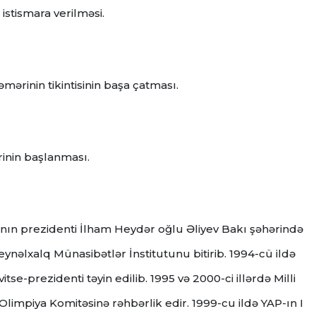
istismara verilməsi.
mərinin tikintisinin başa çatması.
rinin başlanması.
nın prezidenti İlham Heydər oğlu Əliyev Bakı şəhərində
ynəlxalq Münasibətlər İnstitutunu bitirib. 1994-cü ildə
itse-prezidenti təyin edilib. 1995 və 2000-ci illərdə Milli
i Olimpiya Komitəsinə rəhbərlik edir. 1999-cu ildə YAP-ın I