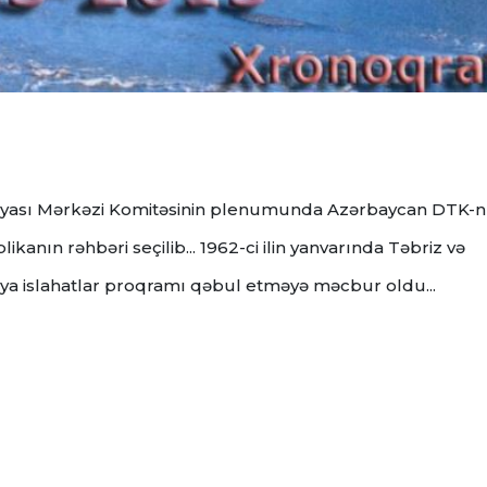
tiyası Mərkəzi Komitəsinin plenumunda Azərbaycan DTK-n
kanın rəhbəri seçilib... 1962-ci ilin yanvarında Təbriz və
xiya islahatlar proqramı qəbul etməyə məcbur oldu...