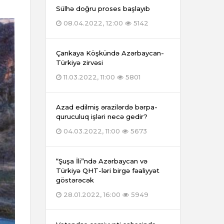
Sülhə doğru proses başlayıb
08.04.2022, 12:00
5142
Çankaya Köşkündə Azərbaycan-
Türkiyə zirvəsi
11.03.2022, 11:00
5801
Azad edilmiş ərazilərdə bərpa-
quruculuq işləri necə gedir?
04.03.2022, 11:00
5673
“Şuşa İli”ndə Azərbaycan və
Türkiyə QHT-ləri birgə fəaliyyət
göstərəcək
28.01.2022, 16:00
5949