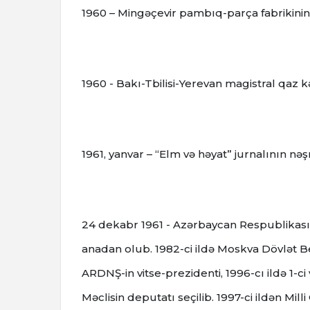
1960 – Mingəçevir pambıq-parça fabrikinin 
1960 - Bakı-Tbilisi-Yerevan magistral qaz kə
1961, yanvar – “Elm və həyat” jurnalının nəş
24 dekabr 1961 - Azərbaycan Respublikası
anadan olub. 1982-ci ildə Moskva Dövlət Be
ARDNŞ-in vitse-prezidenti, 1996-cı ildə 1-ci v
Məclisin deputatı seçilib. 1997-ci ildən Mill