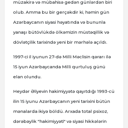
müzakirə və mübahisə gedən günlərdən biri
olub. Amma bu bir gerçəkdir ki, həmin gün
Azərbaycanın siyasi həyatında və bununla
yanaşı bütövlükdə ölkəmizin müstəqillik və
dövlətçilik tarixində yeni bir mərhələ açıldı.
1997-ci il iyunun 27-də Milli Məclisin qərarı ilə
15 iyun Azərbaycanda Milli qurtuluş günü
elan olundu.
Heydər Əliyevin hakimiyyətə qayıtdığı 1993-cü
ilin 15 iyunu Azərbaycanın yeni tarixini bütün
mənalarda ikiyə böldü. Arxada total psixoz,
dərəbəylik "hakimiyyəti" və siyasi hikkələrin