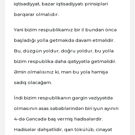
iqtisadiyyat, bazar iqtisadiyyatı prinsipləri
bərqərar olmalıdır.
Yəni bizim respublikamız bir il bundan öncə
başladığı yolla getməkdə davam etməlidir.
Bu, düzgün yoldur, doğru yoldur, bu yolla
bizim respublika daha qətiyyətlə getməlidir.
Əmin olmalısınız ki, mən bu yola həmişə
sadiq olacağam.
İndi bizim respublikanın gərgin vəziyyətdə
olmasının əsas səbəblərindən biri iyun ayının
4-də Gəncədə baş vermiş hadisələrdir.
Hadisələr dəhşətlidir, qan tökülüb, cinayət