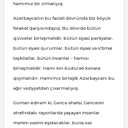
hamımız bir olmalıyıq.
Azərbaycanın bu faciəli dövründə biz böyük
fəlakət qarşısındayıq. Bu dövrdə bütün
qüvvələr birləşməlidir, bütün siyasi partiyalar,
bütün siyasi qurumlar, bütün siyasi və ictimai
təşkilatlar, bütün insanlar - hamısı
birləşməlidir. Hamı kin-küdurəti kənara
qoymalıdır. Hamımız birləşib Azərbaycanı bu
ağır vəziyyətdən çıxarmalıyıq.
Güman edirəm ki, Gəncə əhalisi, Gəncənin
ətrafındakı rayonlarda yaşayan insanlar
mənim səsimi eşidəcəklər, buna səs