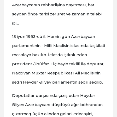
Azərbaycanın rəhbərliyinə qayıtması, hər
şeydən öncə, tarixi zərurət və zamanın tələbi
idi...
15 iyun 1993-cü il. Həmin gün Azərbaycan
parlamentinin - Milli Məclisin iclasında təşkilati
məsələyə baxılıb. İclasda iştirak edən
prezident Əbülfəz Elçibəyin təklifi ilə deputat,
Naxçıvan Muxtar Respublikası Ali Məclisinin
sədri Heydər Əliyev parlamentin sədri seçilib.
Deputatlar qarşısında çıxış edən Heydər
Əliyev Azərbaycanı düşdüyü ağır böhrandan
çıxarmaq üçün əlindən gələni edəcəyini,