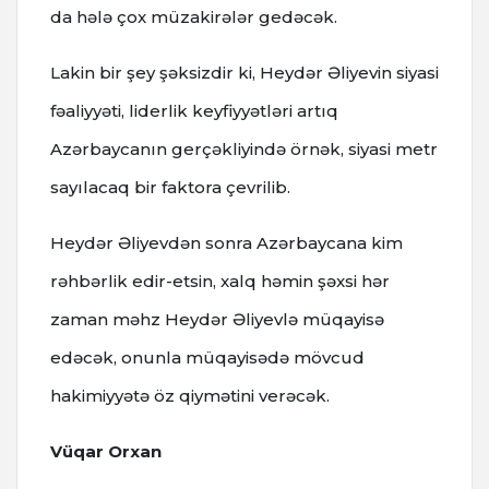
da hələ çox müzakirələr gedəcək.
Lakin bir şey şəksizdir ki, Heydər Əliyevin siyasi
fəaliyyəti, liderlik keyfiyyətləri artıq
Azərbaycanın gerçəkliyində örnək, siyasi metr
sayılacaq bir faktora çevrilib.
Heydər Əliyevdən sonra Azərbaycana kim
rəhbərlik edir-etsin, xalq həmin şəxsi hər
zaman məhz Heydər Əliyevlə müqayisə
edəcək, onunla müqayisədə mövcud
hakimiyyətə öz qiymətini verəcək.
Vüqar Orxan