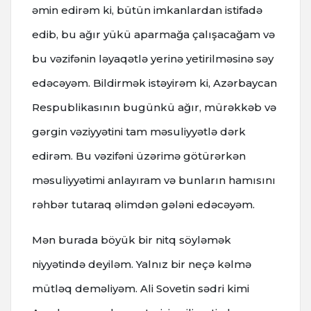
əmin edirəm ki, bütün imkanlardan istifadə
edib, bu ağır yükü aparmağa çalışacağam və
bu vəzifənin ləyaqətlə yerinə yetirilməsinə səy
edəcəyəm. Bildirmək istəyirəm ki, Azərbaycan
Respublikasının bugünkü ağır, mürəkkəb və
gərgin vəziyyətini tam məsuliyyətlə dərk
edirəm. Bu vəzifəni üzərimə götürərkən
məsuliyyətimi anlayıram və bunların hamısını
rəhbər tutaraq əlimdən gələni edəcəyəm.
Mən burada böyük bir nitq söyləmək
niyyətində deyiləm. Yalnız bir neçə kəlmə
mütləq deməliyəm. Ali Sovetin sədri kimi