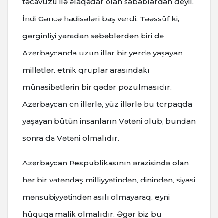
təcavüzü ilə əlaqədar olan səbəblərdən deyil.
İndi Gəncə hadisələri baş verdi. Təəssüf ki,
gərginliyi yaradan səbəblərdən biri də
Azərbaycanda uzun illər bir yerdə yaşayan
millətlər, etnik qruplar arasındakı
münasibətlərin bir qədər pozulmasıdır.
Azərbaycan on illərlə, yüz illərlə bu torpaqda
yaşayan bütün insanların Vətəni olub, bundan
sonra da Vətəni olmalıdır.
Azərbaycan Respublikasının ərazisində olan
hər bir vətəndaş milliyyətindən, dinindən, siyasi
mənsubiyyətindən asılı olmayaraq, eyni
hüquqa malik olmalıdır. Əgər biz bu