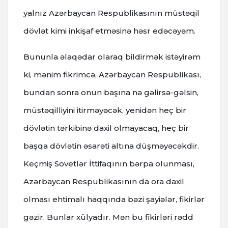
yalnız Azərbaycan Respublikasının müstəqil
dövlət kimi inkişaf etməsinə həsr edəcəyəm.
Bununla əlaqədar olaraq bildirmək istəyirəm
ki, mənim fikrimcə, Azərbaycan Respublikası,
bundan sonra onun başına nə gəlirsə-gəlsin,
müstəqilliyini itirməyəcək, yenidən heç bir
dövlətin tərkibinə daxil olmayacaq, heç bir
başqa dövlətin əsarəti altına düşməyəcəkdir.
Keçmiş Sovetlər İttifaqının bərpa olunması,
Azərbaycan Respublikasının da ora daxil
olması ehtimalı haqqında bəzi şayiələr, fikirlər
gəzir. Bunlar xülyadır. Mən bu fikirləri rədd