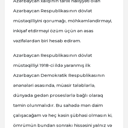
Azərbaycan xalqının tarixi nailiyyəti olan
Azərbaycan Respublikasının dövlət
müstəqilliyini qorumağı, möhkəmləndirməyi,
inkişaf etdirməyi özüm üçün ən əsas
vəzifələrdən biri hesab edirəm.
Azərbaycan Respublikasının dövlət
müstəqilliyi 1918-ci ildə yaranmış ilk
Azərbaycan Demokratik Respublikasının
ənənələri əsasında, müasir tələblərlə,
dünyada gedən proseslərlə bağlı olaraq
təmin olunmalıdır. Bu sahədə mən daim
çalışacağam və heç kəsin şübhəsi olmasın ki,
ömrümün bundan sonrakı hissəsini yalnız və