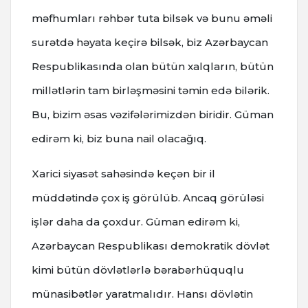
məfhumları rəhbər tuta bilsək və bunu əməli
surətdə həyata keçirə bilsək, biz Azərbaycan
Respublikasında olan bütün xalqların, bütün
millətlərin tam birləşməsini təmin edə bilərik.
Bu, bizim əsas vəzifələrimizdən biridir. Güman
edirəm ki, biz buna nail olacağıq.
Xarici siyasət sahəsində keçən bir il
müddətində çox iş görülüb. Ancaq görüləsi
işlər daha da çoxdur. Güman edirəm ki,
Azərbaycan Respublikası demokratik dövlət
kimi bütün dövlətlərlə bərabərhüquqlu
münasibətlər yaratmalıdır. Hansı dövlətin