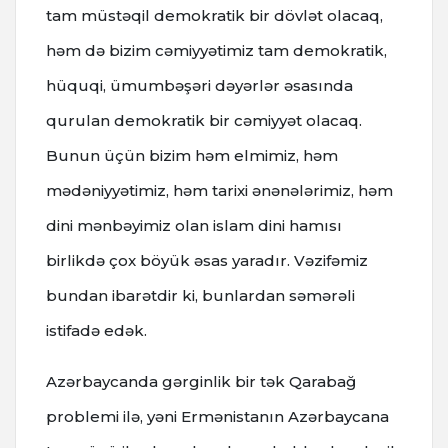
tam müstəqil demokratik bir dövlət olacaq,
həm də bizim cəmiyyətimiz tam demokratik,
hüquqi, ümumbəşəri dəyərlər əsasında
qurulan demokratik bir cəmiyyət olacaq.
Bunun üçün bizim həm elmimiz, həm
mədəniyyətimiz, həm tarixi ənənələrimiz, həm
dini mənbəyimiz olan islam dini hamısı
birlikdə çox böyük əsas yaradır. Vəzifəmiz
bundan ibarətdir ki, bunlardan səmərəli
istifadə edək.
Azərbaycanda gərginlik bir tək Qarabağ
problemi ilə, yəni Ermənistanın Azərbaycana