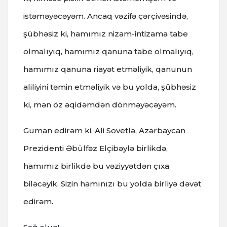
istəməyəcəyəm. Ancaq vəzifə çərçivəsində,
şübhəsiz ki, hamımız nizam-intizama tabe
olmalıyıq, hamımız qanuna tabe olmalıyıq,
hamımız qanuna riayət etməliyik, qanunun
aliliyini təmin etməliyik və bu yolda, şübhəsiz
ki, mən öz əqidəmdən dönməyəcəyəm.
Güman edirəm ki, Ali Sovetlə, Azərbaycan
Prezidenti Əbülfəz Elçibəylə birlikdə,
hamımız birlikdə bu vəziyyətdən çıxa
biləcəyik. Sizin hamınızı bu yolda birliyə dəvət
edirəm.