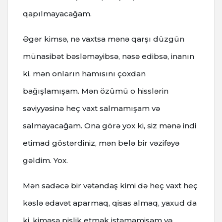
qapılmayacağam.
Əgər kimsə, nə vaxtsa mənə qarşı düzgün
münasibət bəsləməyibsə, nəsə edibsə, inanın
ki, mən onların hamısını çoxdan
bağışlamışam. Mən özümü o hisslərin
səviyyəsinə heç vaxt salmamışam və
salmayacağam. Ona görə yox ki, siz mənə indi
etimad göstərdiniz, mən belə bir vəzifəyə
gəldim. Yox.
Mən sadəcə bir vətəndaş kimi də heç vaxt heç
kəslə ədavət aparmaq, qisas almaq, yaxud da
ki, kiməsə pislik etmək istəməmişəm və