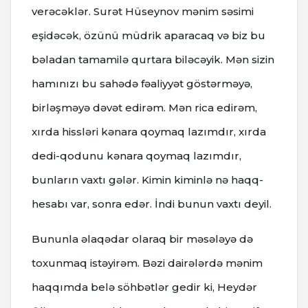
verəcəklər. Surət Hüseynov mənim səsimi
eşidəcək, özünü müdrik aparacaq və biz bu
bəladan tamamilə qurtara biləcəyik. Mən sizin
hamınızı bu sahədə fəaliyyət göstərməyə,
birləşməyə dəvət edirəm. Mən rica edirəm,
xırda hissləri kənara qoymaq lazımdır, xırda
dedi-qodunu kənara qoymaq lazımdır,
bunların vaxtı gələr. Kimin kiminlə nə haqq-
hesabı var, sonra edər. İndi bunun vaxtı deyil.
Bununla əlaqədar olaraq bir məsələyə də
toxunmaq istəyirəm. Bəzi dairələrdə mənim
haqqımda belə söhbətlər gedir ki, Heydər