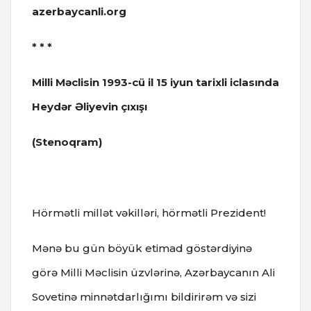
azerbaycanli.org
* * *
Milli Məclisin 1993-cü il 15 iyun tarixli iclasında
Heydər Əliyevin çıxışı
(Stenoqram)
Hörmətli millət vəkilləri, hörmətli Prezident!
Mənə bu gün böyük etimad göstərdiyinə
görə Milli Məclisin üzvlərinə, Azərbaycanın Ali
Sovetinə minnətdarlığımı bildirirəm və sizi