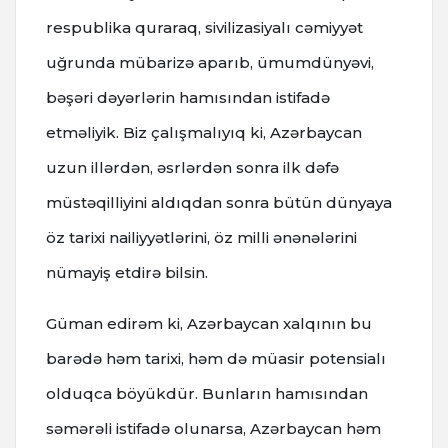
respublika quraraq, sivilizasiyalı cəmiyyət
uğrunda mübarizə aparıb, ümumdünyəvi,
bəşəri dəyərlərin hamısından istifadə
etməliyik. Biz çalışmalıyıq ki, Azərbaycan
uzun illərdən, əsrlərdən sonra ilk dəfə
müstəqilliyini aldıqdan sonra bütün dünyaya
öz tarixi nailiyyətlərini, öz milli ənənələrini
nümayiş etdirə bilsin.
Güman edirəm ki, Azərbaycan xalqının bu
barədə həm tarixi, həm də müasir potensialı
olduqca böyükdür. Bunların hamısından
səmərəli istifadə olunarsa, Azərbaycan həm