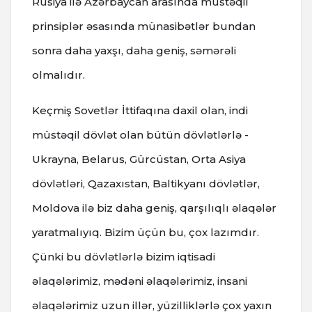
Rusiya ilə Azərbaycan arasında müstəqil
prinsiplər əsasında münasibətlər bundan
sonra daha yaxşı, daha geniş, səmərəli
olmalıdır.
Keçmiş Sovetlər İttifaqına daxil olan, indi
müstəqil dövlət olan bütün dövlətlərlə -
Ukrayna, Belarus, Gürcüstan, Orta Asiya
dövlətləri, Qazaxıstan, Baltikyanı dövlətlər,
Moldova ilə biz daha geniş, qarşılıqlı əlaqələr
yaratmalıyıq. Bizim üçün bu, çox lazımdır.
Çünki bu dövlətlərlə bizim iqtisadi
əlaqələrimiz, mədəni əlaqələrimiz, insani
əlaqələrimiz uzun illər, yüzilliklərlə çox yaxın