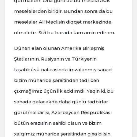
qurmalıdır. Ona görə də bu məsələ əsas
məsələlərdən biridir. Bundan sonra da bu
məsələlər Ali Məclisin diqqət mərkəzində
olmalıdır. Sizi bu barədə tam əmin edirəm.
Dünən elan olunan Amerika Birləşmiş
Ştatlarının, Rusiyanın və Türkiyənin
təşəbbüsü nəticəsində imzalanmış sənəd
bizim müharibə şəraitindən tədricən
çıxmağımız üçün ilk addımdı. Yəqin ki, bu
sahədə gələcəkdə daha güclü tədbirlər
görülməlidir ki, Azərbaycan Respublikası
bütün ərazisinin sahibi olsun və bizim
xalqımız müharibə şəraitindən çıxa bilsin.