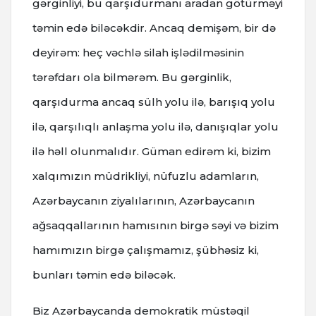
gərginliyi, bu qarşıdurmanı aradan götürməyi
təmin edə biləcəkdir. Ancaq demişəm, bir də
deyirəm: heç vəchlə silah işlədilməsinin
tərəfdarı ola bilmərəm. Bu gərginlik,
qarşıdurma ancaq sülh yolu ilə, barışıq yolu
ilə, qarşılıqlı anlaşma yolu ilə, danışıqlar yolu
ilə həll olunmalıdır. Güman edirəm ki, bizim
xalqımızın müdrikliyi, nüfuzlu adamların,
Azərbaycanın ziyalılarının, Azərbaycanın
ağsaqqallarının hamısının birgə səyi və bizim
hamımızın birgə çalışmamız, şübhəsiz ki,
bunları təmin edə biləcək.
Biz Azərbaycanda demokratik müstəqil