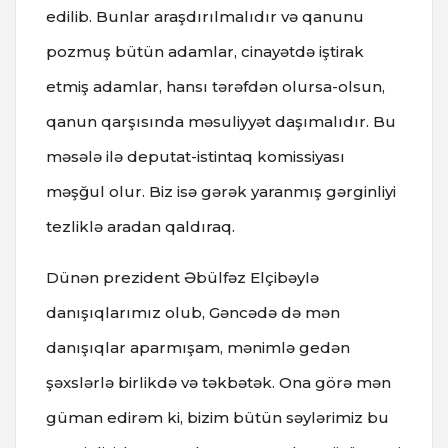
edilib. Bunlar araşdırılmalıdır və qanunu
pozmuş bütün adamlar, cinayətdə iştirak
etmiş adamlar, hansı tərəfdən olursa-olsun,
qanun qarşısında məsuliyyət daşımalıdır. Bu
məsələ ilə deputat-istintaq komissiyası
məşğul olur. Biz isə gərək yaranmış gərginliyi
tezliklə aradan qaldıraq.
Dünən prezident Əbülfəz Elçibəylə
danışıqlarımız olub, Gəncədə də mən
danışıqlar aparmışam, mənimlə gedən
şəxslərlə birlikdə və təkbətək. Ona görə mən
güman edirəm ki, bizim bütün səylərimiz bu