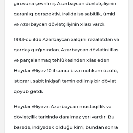
girovuna çevrilmiş Azərbaycan dövlətçiliyinin
qaranlıq perspektivi, irəlidə isə sabitlik, ümid
və Azərbaycan dövlətçiliyinin xilası vardı.
1993-cü ildə Azərbaycan xalqını rəzalətdən və
qardaş qırğınından, Azərbaycan dövlətini iflas
və parçalanmaq təhlükəsindən xilas edən
Heydər Əliyev 10 il sonra bizə möhkəm özülü,
istiqrarı, sabit inkişafı təmin edilmiş bir dövlət
qoyub getdi.
Heydər Əliyevin Azərbaycan müstəqillik və
dövlətçilik tarixində danılmaz yeri vardır. Bu
barədə, indiyədək olduğu kimi, bundan sonra