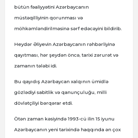
bütün fəaliyyətini Azərbaycanın
müstəqilliyinin qorunması və
möhkəmləndirilməsinə sərf edəcəyini bildirib.
Heydər Əliyevin Azərbaycanın rəhbərliyinə
qayıtması, hər şeydən öncə, tarixi zərurət və
zamanın tələbi idi.
Bu qayıdış Azərbaycan xalqının ümidlə
gözlədiyi sabitlik və qanunçuluğu, milli
dövlətçiliyi bərqərar etdi.
Ötən zaman kəsiyində 1993-cü ilin 15 iyunu
Azərbaycanın yeni tarixində haqqında ən çox