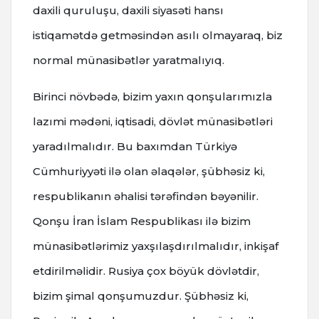
daxili quruluşu, daxili siyasəti hansı
istiqamətdə getməsindən asılı olmayaraq, biz
normal münasibətlər yaratmalıyıq.
Birinci növbədə, bizim yaxın qonşularımızla
lazımi mədəni, iqtisadi, dövlət münasibətləri
yaradılmalıdır. Bu baxımdan Türkiyə
Cümhuriyyəti ilə olan əlaqələr, şübhəsiz ki,
respublikanın əhalisi tərəfindən bəyənilir.
Qonşu İran İslam Respublikası ilə bizim
münasibətlərimiz yaxşılaşdırılmalıdır, inkişaf
etdirilməlidir. Rusiya çox böyük dövlətdir,
bizim şimal qonşumuzdur. Şübhəsiz ki,