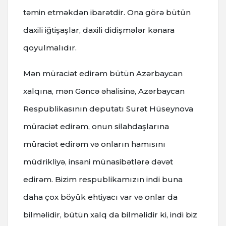
təmin etməkdən ibarətdir. Ona görə bütün
daxili iğtişaşlar, daxili didişmələr kənara
qoyulmalıdır.
Mən müraciət edirəm bütün Azərbaycan
xalqına, mən Gəncə əhalisinə, Azərbaycan
Respublikasının deputatı Surət Hüseynova
müraciət edirəm, onun silahdaşlarına
müraciət edirəm və onların hamısını
müdrikliyə, insani münasibətlərə dəvət
edirəm. Bizim respublikamızın indi buna
daha çox böyük ehtiyacı var və onlar da
bilməlidir, bütün xalq da bilməlidir ki, indi biz