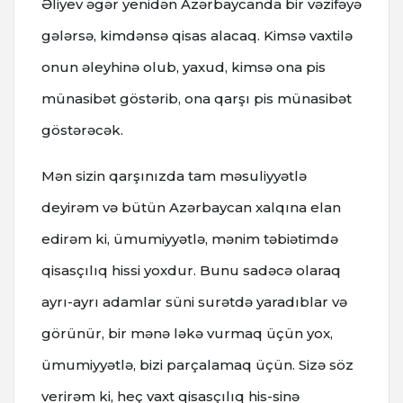
Əliyev əgər yenidən Azərbaycanda bir vəzifəyə
gələrsə, kimdənsə qisas alacaq. Kimsə vaxtilə
onun əleyhinə olub, yaxud, kimsə ona pis
münasibət göstərib, ona qarşı pis münasibət
göstərəcək.
Mən sizin qarşınızda tam məsuliyyətlə
deyirəm və bütün Azərbaycan xalqına elan
edirəm ki, ümumiyyətlə, mənim təbiətimdə
qisasçılıq hissi yoxdur. Bunu sadəcə olaraq
ayrı-ayrı adamlar süni surətdə yaradıblar və
görünür, bir mənə ləkə vurmaq üçün yox,
ümumiyyətlə, bizi parçalamaq üçün. Sizə söz
verirəm ki, heç vaxt qisasçılıq his-sinə