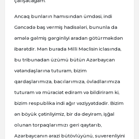
çalışacağam.
Ancaq bunların hamısından ümdəsi, indi
Gəncədə baş vermiş hadisələri, bununla da
əmələ gəlmiş gərginliyi aradan götürməkdən
ibarətdir. Mən burada Milli Məclisin iclasında,
bu tribunadan üzümü bütün Azərbaycan
vətəndaşlarına tuturam, bizim
qardaşlarımıza, bacılarımıza, övladlarımıza
tuturam və müraciət edirəm və bildirirəm ki,
bizim respublika indi ağır vəziyyətdədir. Bizim
ən böyük çətinliyimiz, bir də deyirəm, işğal
olunan torpaqlarımızı geri qaytarıb,
Azərbaycanın ərazi bütövlüyünü, suverenliyini