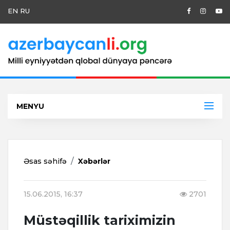
EN
RU
MENYU
Əsas səhifə
Xəbərlər
15.06.2015, 16:37
2701
Müstəqillik tariximizin