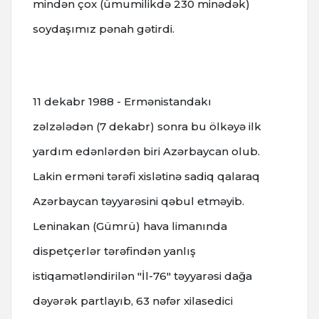
mindən çox (ümumilikdə 230 minədək)
soydaşımız pənah gətirdi.
11 dekabr 1988 - Ermənistandakı
zəlzələdən (7 dekabr) sonra bu ölkəyə ilk
yardım edənlərdən biri Azərbaycan olub.
Lakin erməni tərəfi xislətinə sadiq qalaraq
Azərbaycan təyyarəsini qəbul etməyib.
Leninakan (Gümrü) hava limanında
dispetçerlər tərəfindən yanlış
istiqamətləndirilən "İl-76" təyyarəsi dağa
dəyərək partlayıb, 63 nəfər xilasedici