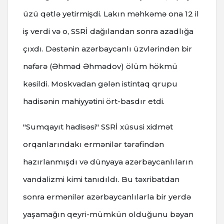
üzü qətlə yetirmişdi.
Lakın məhkəmə ona 12 il
iş verdi və o, SSRİ dağılandan sonra azadlığa
çıxdı. Dəstənin azərbaycanlı üzvlərindən bir
nəfərə (Əhməd Əhmədov) ölüm hökmü
kəsildi. Moskvadan gələn istintaq qrupu
hadisənin mahiyyətini ört-basdır etdi.
"Sumqayıt hadisəsi" SSRİ xüsusi xidmət
orqanlarındakı ermənilər tərəfindən
hazırlanmışdı və dünyaya azərbaycanlıların
vandalizmi kimi tanıdıldı. Bu təxribatdan
sonra ermənilər azərbaycanlılarla bir yerdə
yaşamağın qeyri-mümkün olduğunu bəyan