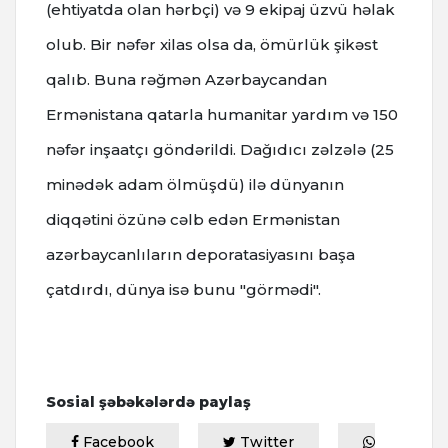
(ehtiyatda olan hərbçi) və 9 ekipaj üzvü həlak
olub. Bir nəfər xilas olsa da, ömürlük şikəst
qalıb.
Buna rəğmən Azərbaycandan
Ermənistana qatarla humanitar yardım və 150
nəfər inşaatçı göndərildi. Dağıdıcı zəlzələ (25
minədək adam ölmüşdü) ilə dünyanın
diqqətini özünə cəlb edən Ermənistan
azərbaycanlıların deporatasiyasını başa
çatdırdı, dünya isə bunu "görmədi".
Sosial şəbəkələrdə paylaş
Facebook
Twitter