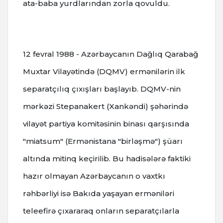
ata-baba yurdlarından zorla qovuldu.
12 fevral 1988 - Azərbaycanın Dağlıq Qarabağ
Muxtar Vilayətində (DQMV) ermənilərin ilk
separatçılıq çıxışları başlayıb. DQMV-nin
mərkəzi Stepanakert (Xankəndi) şəhərində
vilayət partiya komitəsinin binası qarşısında
"miatsum" (Ermənistana "birləşmə") şüarı
altında mitinq keçirilib.
Bu hadisələrə faktiki
hazır olmayan Azərbaycanın o vaxtkı
rəhbərliyi isə Bakıda yaşayan erməniləri
teleefirə çıxararaq onların separatçılarla