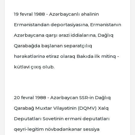
19 fevral 1988 - Azərbaycanlı əhalinin
Ermənistandan deportasiyasına, Ermənistanın
Azərbaycana qarşı ərazi iddialarına, Dağlıq
Qarabağda başlanan separatçılıq
hərəkətlərinə etiraz olaraq Bakıda ilk mitinq -
kütləvi çıxış olub.
20 fevral 1988 - Azərbaycan SSR-in Dağlıq
Qarabağ Muxtar Vilayətinin (DQMV) Xalq
Deputatları Sovetinin erməni deputatları
qeyri-legitim növbədənkənar sessiya