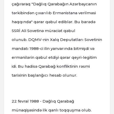
çağıraraq "Dağlıq Qarabağın Azərbaycanın
tərkibindən çıxarılıb Ermənistana verilməsi
haqqında" qərar qəbul ediblər. Bu barədə
SSRİ Ali Sovetinə müraciət qəbul
olunub.
DQMV-nin Xalq Deputatları Sovetinin
mandatı 1988-ci ilin yanvarında bitmişdi və
ermənilərin qəbul etdiyi qərar qeyri-legitim
idi.
Bu hadisə Qarabağ konfliktinin rəsmi
tarixinin başlanğıcı hesab olunur.
22 fevral 1988 - Dağlıq Qarabağ
münaqişəsində ilk qanlı toqquşma olub.