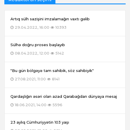
Artıq sülh sazişini imzalamağın vaxtı gəlib
29.04.2022, 16:00
10393
Sülhə doğru proses başlayıb
08.04.2022, 12:00
5142
"Bu gün bölgəyə tam sahibik, söz sahibiyik"
27.08.2021, 11:00
8141
Qardaşlığın əsəri olan azad Qarabağdan dünyaya mesaj
18.06.2021, 14:00
5596
23 aylıq Cümhuriyyətin 103 yaşı