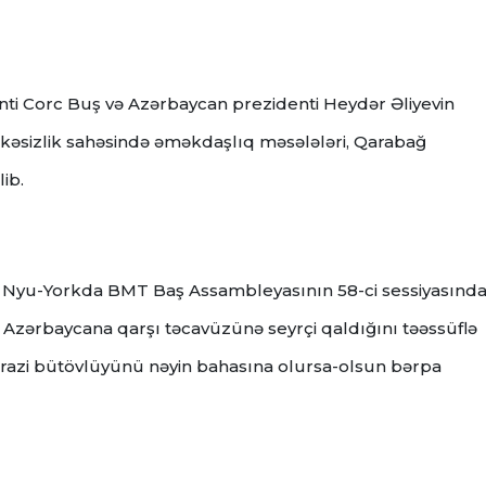
ti Corc Buş və Azərbaycan prezidenti Heydər Əliyevin
lükəsizlik sahəsində əməkdaşlıq məsələləri, Qarabağ
ib.
ev Nyu-Yorkda BMT Baş Assambleyasının 58-ci sessiyasınd
n Azərbaycana qarşı təcavüzünə seyrçi qaldığını təəssüflə
razi bütövlüyünü nəyin bahasına olursa-olsun bərpa