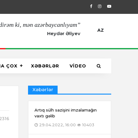
29.04.2022, 16:00
Artıq sülh sazişin
dirəm ki, mən azərbaycanlıyam”
AZ
Heydər Əliyev
HA ÇOX
XƏBƏRLƏR
VİDEO
Xəbərlər
Artıq sülh sazişini imzalamağın
vaxtı gəlib
2316
29.04.2022, 16:00
10403