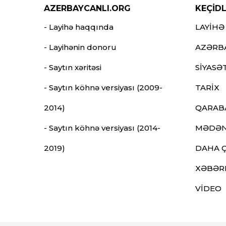
AZERBAYCANLI.ORG
KEÇİD
- Layihə haqqında
LAYİHƏ
- Layihənin donoru
AZƏRB
- Saytın xəritəsi
SİYASƏ
- Saytın köhnə versiyası (2009-
TARİX
2014)
QARAB
- Saytın köhnə versiyası (2014-
MƏDƏN
2019)
DAHA 
XƏBƏR
VİDEO