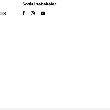
Sosial şəbəkələr
App)