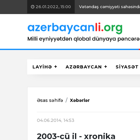
26.01.2022, 15:00
Vətəndaş cəmiyyəti sahəsində 
LAYİHƏ
AZƏRBAYCAN
SİYASƏT
Əsas səhifə
Xəbərlər
04.06.2014, 14:53
2003-cü il - xronika