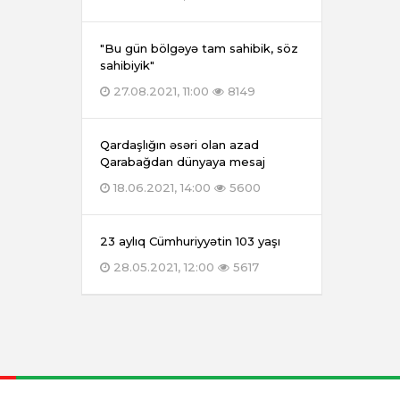
"Bu gün bölgəyə tam sahibik, söz
sahibiyik"
27.08.2021, 11:00
8149
Qardaşlığın əsəri olan azad
Qarabağdan dünyaya mesaj
18.06.2021, 14:00
5600
23 aylıq Cümhuriyyətin 103 yaşı
28.05.2021, 12:00
5617