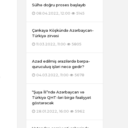
Sülhə doğru proses başlayıb
08.04.2022, 12:00
5145
Çankaya Köşkündə Azərbaycan-
Türkiyə zirvəsi
11.03.2022, 11:00
5805
Azad edilmiş ərazilərdə bərpa-
quruculuq işləri necə gedir?
04.03.2022, 11:00
5678
a
“Şuşa İli”ndə Azərbaycan və
Türkiyə QHT-ləri birgə fəaliyyət
göstərəcək
28.01.2022, 16:00
5962