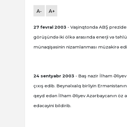
A-
A+
27 fevral 2003
- Vaşinqtonda ABŞ preziden
görüşündə iki ölkə arasında enerji və təh
münaqişəsinin nizamlanması müzakirə edil
24 sentyabr 2003
- Baş nazir İlham Əliy
çıxış edib.
Beynəlxalq birliyin Ermənistanı
qeyd edən İlham Əliyev Azərbaycanın öz ə
edəcəyini bildirib.