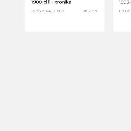
1988-ci il - xronika
1993-
13.06.2014, 20:06
2270
09.06