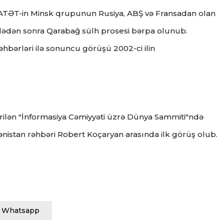
 ATƏT-in Minsk qrupunun Rusiya, ABŞ və Fransadan olan
fasilədən sonra Qarabağ sülh prosesi bərpa olunub.
bərləri ilə sonuncu görüşü 2002-ci ilin
irilən "İnformasiya Cəmiyyəti üzrə Dünya Sammiti"ndə
nistan rəhbəri Robert Koçaryan arasında ilk görüş olub.
Whatsapp