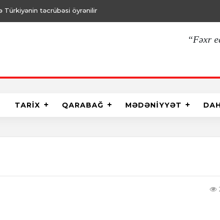
Türkiyənin təcrübəsi öyrənilir
“Fəxr e
TARİX
QARABAĞ
MƏDƏNİYYƏT
DA