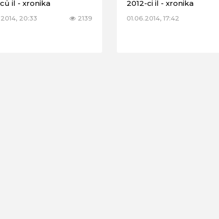
cü il - xronika
2012-ci il - xronika
.2014, 20:33
2139
01.06.2014, 17:42