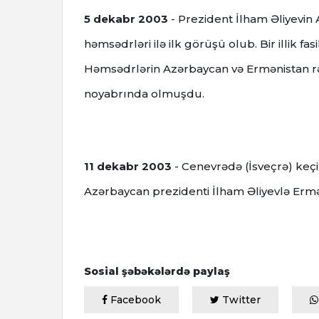
5 dekabr 2003
- Prezident İlham Əliyevin
həmsədrləri ilə ilk görüşü olub.
Bir illik 
Həmsədrlərin Azərbaycan və Ermənistan rəh
noyabrında olmuşdu.
11 dekabr 2003
- Cenevrədə (İsveçrə) keç
Azərbaycan prezidenti İlham Əliyevlə Ermə
Sosial şəbəkələrdə paylaş
Facebook
Twitter