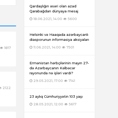
Qardaşlığın əsəri olan azad
Qarabağdan dünyaya mesaj
18.06.2021, 14:00
5600
Helsinki və Haaqada azərbaycanlı
diasporunun informasiya aksiyaları
11.06.2021, 14:00
7501
1817
Ermənistan hərbçilərinin mayın 27-
də Azərbaycanın Kəlbəcər
rayonunda nə işləri vardı?
29.05.2021, 17:00
7141
2122
23 aylıq Cümhuriyyətin 103 yaşı
28.05.2021, 12:00
5617