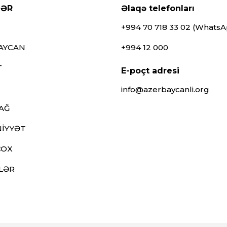
LƏR
Əlaqə telefonları
+994 70 718 33 02 (Whats
AYCAN
+994 12 000
T
E-poçt adresi
info@azerbaycanli.org
AĞ
İYYƏT
ÇOX
LƏR