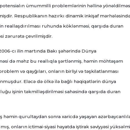
potensialın ümummilli problemlərinin həllinə yönəldilməs
rmişdir. Respublikanın hazırkı dinamik inkişaf mərhələsind
in reallaşdırılması ruhunda köklənməsi, qarşıda duran
si zərurətə çevrilmişdir.
2006-cı ilin martında Bakı şəhərində Dünya
ilməsi də məhz bu reallıqla şərtlənmiş, həmin möhtəşəm
oblem və qayğıları, onların birliyi və təşkilatlanması
lunmuşdur. Eləcə də ölkə ilə bağlı həqiqətlərin dünya
uluğu işinin təkmilləşdirilməsi sahəsində qarşıda duran
 həmin qurultaydan sonra xaricdə yaşayan azərbaycanlıl
ış, onların ictimai-siyasi həyatda iştirak səviyyəsi yüksəlmi