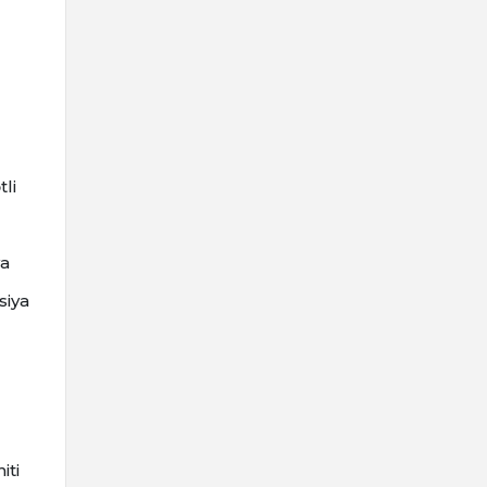
li
ya
siya
iti