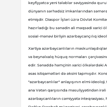
keyfiyyətcə yeni tələblər səviyyəsində quru
dünyanın sərhədsiz imkanlarından səmərəl
etmişdir. Diaspor İşləri üzrə Dövlət Komitə
hazırladığı bu sənədin ali məqsədi xarici öl
sosial-mənəvi birliyin azərbaycançılıq ide
Xartiya azərbaycanlıların məskunlaşdıqları
və beynəlxalq hüquq normaları çərçivəsin
edir. Sənəddə həmçinin xarici ölkələrdəki 
əsas istiqamətləri də əksini tapmışdır. Kon
"azərbaycanlılar" anlayışının elmi-ideoloji, 
ana Vətən qarşısında məsuliyyətindən irəli
azərbaycanlıların cəmiyyətə inteqrasiyas
Dağlıq Qarabağ münaqişəsi, azərbaycanlılara