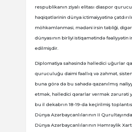
respublikanın ziyalı elitası diaspor quru
həqiqətlərinin dünya ictimaiyyətinə çatdırı
möhkəmlənməsi, mədəni irsin təbliği, digər xa
dünyasının birliyi istiqamətində fəaliyyəti
edilmişdir.
Diplomatiya sahəsində həlledici uğurlar qa
quruculuğu daimi fəallıq və zəhmət, siste
buna görə də bu sahədə qazanılmış nailiyy
etmək, həlledici qərarlar vermək zərurəti
bu il dekabrın 18-19-da keçirilmiş toplan
Dünya Azərbaycanlılarının II Qurultayından
Dünya Azərbaycanlılarının Həmrəylik Xarti