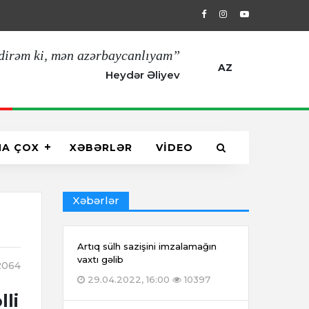
29.04.2022, 16:00
Artıq sülh sazişin
dirəm ki, mən azərbaycanlıyam”
AZ
Heydər Əliyev
HA ÇOX
XƏBƏRLƏR
VİDEO
Xəbərlər
Artıq sülh sazişini imzalamağın
vaxtı gəlib
064
29.04.2022, 16:00
10397
lli