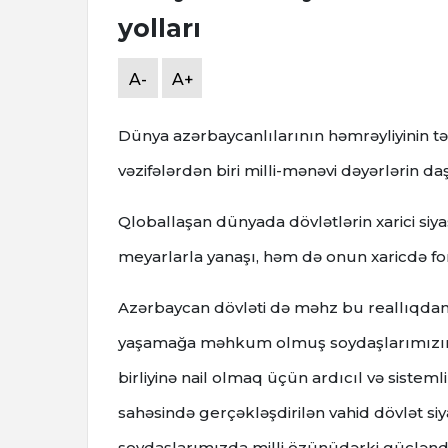
yolları
A-
A+
Dünya azərbaycanlılarının həmrəyliyinin
vəzifələrdən biri milli-mənəvi dəyərlərin da
Qloballaşan dünyada dövlətlərin xarici siya
meyarlarla yanaşı, həm də onun xaricdə for
Azərbaycan dövləti də məhz bu reallıqdan 
yaşamağa məhkum olmuş soydaşlarımızın An
birliyinə nail olmaq üçün ardıcıl və sisteml
sahəsində gerçəkləşdirilən vahid dövlət si
soydaşlarımızda milli özünüdərki gücləndi