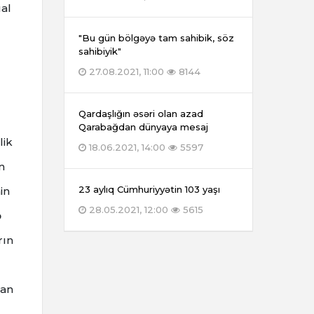
ual
"Bu gün bölgəyə tam sahibik, söz
sahibiyik"
27.08.2021, 11:00
8144
Qardaşlığın əsəri olan azad
Qarabağdan dünyaya mesaj
lik
18.06.2021, 14:00
5597
n
23 aylıq Cümhuriyyətin 103 yaşı
in
28.05.2021, 12:00
5615
ə
rın
can