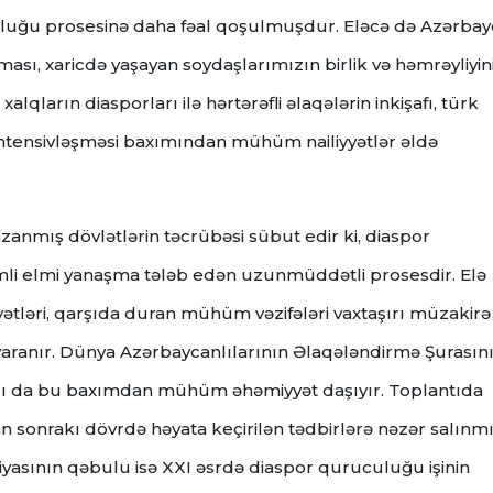
culuğu prosesinə daha fəal qoşulmuşdur. Eləcə də Azərba
lması, xaricdə yaşayan soydaşlarımızın birlik və həmrəyliyin
lqların diasporları ilə hərtərəfli əlaqələrin inkişafı, türk
n intensivləşməsi baxımından mühüm nailiyyətlər əldə
zanmış dövlətlərin təcrübəsi sübut edir ki, diaspor
mli elmi yanaşma tələb edən uzunmüddətli prosesdir. Elə
ətləri, qarşıda duran mühüm vəzifələri vaxtaşırı müzakirə
 yaranır. Dünya Azərbaycanlılarının Əlaqələndirmə Şurasın
tısı da bu baxımdan mühüm əhəmiyyət daşıyır. Toplantıda
 sonrakı dövrdə həyata keçirilən tədbirlərə nəzər salınmı
yasının qəbulu isə XXI əsrdə diaspor quruculuğu işinin