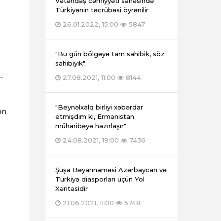
Vətəndaş cəmiyyəti sahəsində
Türkiyənin təcrübəsi öyrənilir
26.01.2022, 15:00
5847
ı
"Bu gün bölgəyə tam sahibik, söz
sahibiyik"
-
27.08.2021, 11:00
8144
"Beynəlxalq birliyi xəbərdar
ən
etmişdim ki, Ermənistan
müharibəyə hazırlaşır"
24.08.2021, 19:00
7436
Şuşa Bəyannaməsi Azərbaycan və
Türkiyə diasporları üçün Yol
Xəritəsidir
21.06.2021, 11:00
5748