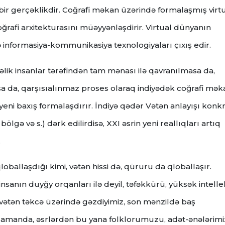
 bir gerçəklikdir. Coğrafi məkan üzərində formalaşmış virt
coğrafi arxitekturasını müəyyənləşdirir. Virtual dünyanın
ə informasiya-kommunikasiya texnologiyaları çıxış edir.
ləlik insanlar tərəfindən tam mənası ilə qavranılmasa da,
sa da, qarşısıalınmaz proses olaraq indiyədək coğrafi mək
eni baxış formalaşdırır. İndiyə qədər Vətən anlayışı konk
lgə və s.) dərk edilirdisə, XXI əsrin yeni reallıqları artıq
.
loballaşdığı kimi, vətən hissi də, qüruru da qloballaşır.
anın duyğy orqanları ilə deyil, təfəkkürü, yüksək intellek
vətən təkcə üzərində gəzdiyimiz, son mənzildə baş
zamanda, əsrlərdən bu yana folklorumuzu, adət-ənələrimiz