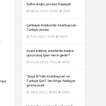
Sülhə doğru proses başlayıb
08.04.2022, 12:00
5143
Çankaya Köşkündə Azərbaycan-
Türkiyə zirvəsi
11.03.2022, 11:00
5803
.
Azad edilmiş ərazilərdə bərpa-
quruculuq işləri necə gedir?
04.03.2022, 11:00
5676
“Şuşa İli”ndə Azərbaycan və
nəvi
Türkiyə QHT-ləri birgə fəaliyyət
göstərəcək
28.01.2022, 16:00
5960