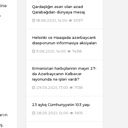
inə
Qardaşlığın əsəri olan azad
Qarabağdan dünyaya mesaj
ə
18.06.2021, 14:00
5597
Helsinki və Haaqada azərbaycanlı
diasporunun informasiya aksiyaları
11.06.2021, 14:00
7498
Ermənistan hərbçilərinin mayın 27-
də Azərbaycanın Kəlbəcər
rayonunda nə işləri vardı?
29.05.2021, 17:00
7138
23 aylıq Cümhuriyyətin 103 yaşı
28.05.2021, 12:00
5615
arın
ş,