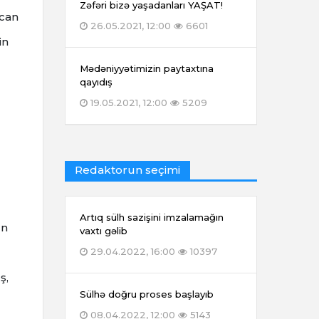
Zəfəri bizə yaşadanları YAŞAT!
ycan
26.05.2021, 12:00
6601
in
Mədəniyyətimizin paytaxtına
qayıdış
19.05.2021, 12:00
5209
Redaktorun seçimi
Artıq sülh sazişini imzalamağın
ın
vaxtı gəlib
29.04.2022, 16:00
10397
ş,
Sülhə doğru proses başlayıb
08.04.2022, 12:00
5143