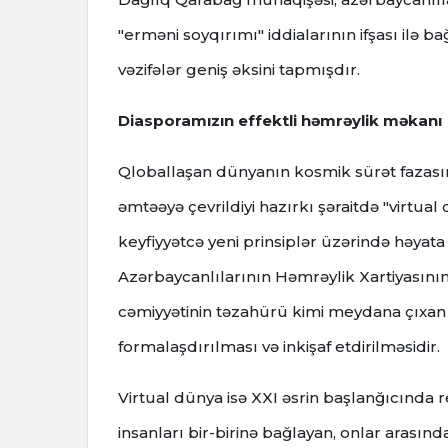
"erməni soyqırımı" iddialarının ifşası ilə 
vəzifələr geniş əksini tapmışdır.
Diasporamızın effektli həmrəylik məkanı
Qloballaşan dünyanın kosmik sürət fazasın
əmtəəyə çevrildiyi hazırkı şəraitdə "virtual
keyfiyyətcə yeni prinsiplər üzərində həyat
Azərbaycanlılarının Həmrəylik Xartiyasının
cəmiyyətinin təzahürü kimi meydana çıxan v
formalaşdırılması və inkişaf etdirilməsidir.
Virtual dünya isə XXI əsrin başlanğıcında r
insanları bir-birinə bağlayan, onlar aras