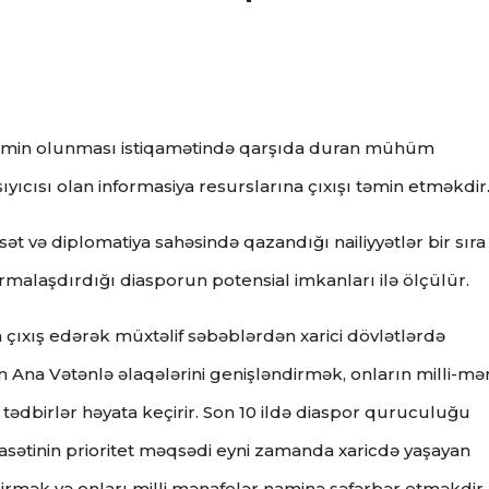
 təmin olunması istiqamətində qarşıda duran mühüm
şıyıcısı olan informasiya resurslarına çıxışı təmin etməkdir..
sət və diplomatiya sahəsində qazandığı nailiyyətlər bir sıra
malaşdırdığı diasporun potensial imkanları ilə ölçülür.
çıxış edərək müxtəlif səbəblərdən xarici dövlətlərdə
a Vətənlə əlaqələrini genişləndirmək, onların milli-mə
i tədbirlər həyata keçirir. Son 10 ildə diaspor quruculuğu
yasətinin prioritet məqsədi eyni zamanda xaricdə yaşayan
rmək və onları milli mənafelər naminə səfərbər etməkdir.