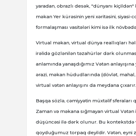
yaradan, obrazlı desək, "dünyanı kiçildən"
məkan Yer kürəsinin yeni xəritəsini, siyasi-
formalaşması vasitələri kimi isə ilk növbəd
Virtual məkan, virtual dünya reallıqları hə
irəlidə gözlənilən təzahürlər dərk olunma
anlamında yanaşdığımız Vətən anlayışına y
ərazi, məkan hüdudlarında (dövlət, mahal, bö
virtual vətən anlayışını da meydana çıxarır
Başqa sözlə, cəmiyyətin müxtəlif sferaları q
Zaman və məkana sığmayan virtual Vətən ins
düşüncəsi ilə dərk olunur. Bu kontekstdə 
qoyduğumuz torpaq deyildir. Vətən, eyni 