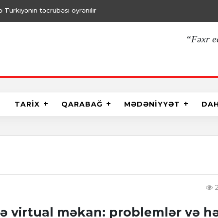
Türkiyənin təcrübəsi öyrənilir
“Fəxr e
TARİX
QARABAĞ
MƏDƏNİYYƏT
DA
2
ə virtual məkan: problemlər və hə