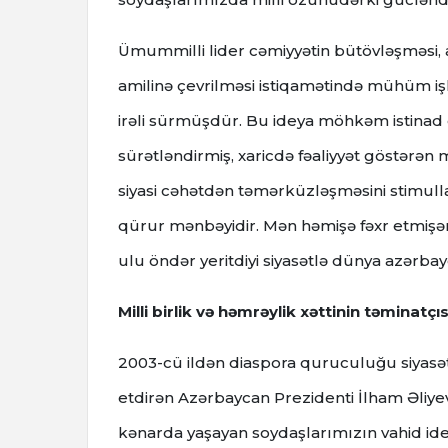
Ümummilli lider cəmiyyətin bütövləşməsi, a
amilinə çevrilməsi istiqamətində mühüm işl
irəli sürmüşdür. Bu ideya möhkəm istinad d
sürətləndirmiş, xaricdə fəaliyyət göstərən mü
siyasi cəhətdən təmərküzləşməsini stimulla
qürur mənbəyidir. Mən həmişə fəxr etmişə
ulu öndər yeritdiyi siyasətlə dünya azərbayc
Milli birlik və həmrəylik xəttinin təminatçıs
2003-cü ildən diaspora quruculuğu siyasə
etdirən Azərbaycan Prezidenti İlham Əliy
kənarda yaşayan soydaşlarımızın vahid ideo