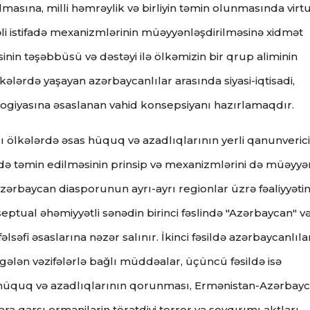
lmasına, milli həmrəylik və birliyin təmin olunmasında virt
i istifadə mexanizmlərinin müəyyənləşdirilməsinə xidmət
sinin təşəbbüsü və dəstəyi ilə ölkəmizin bir qrup aliminin
kələrdə yaşayan azərbaycanlılar arasında siyasi-iqtisadi,
ologiyasına əsaslanan vahid konsepsiyanı hazırlamaqdır.
 ölkələrdə əsas hüquq və azadlıqlarının yerli qanunverici
də təmin edilməsinin prinsip və mexanizmlərini də müəyyə
Azərbaycan diasporunun ayrı-ayrı regionlar üzrə fəaliyyətin
septual əhəmiyyətli sənədin birinci fəslində "Azərbaycan" v
fəlsəfi əsaslarına nəzər salınır. İkinci fəsildə azərbaycanlıla
 gələn vəzifələrlə bağlı müddəalar, üçüncü fəsildə isə
ı, hüquq və azadlıqlarının qorunması, Ermənistan-Azərbay
 qarşı ermənilərin törətdiyi terror və soyqırımı aktları,