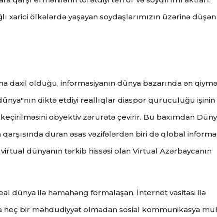
bağlı xarici ölkələrdə yaşayan soydaşlarımızın üzərinə düşən
a daxil olduğu, informasiyanın dünya bazarında ən qiymət
 dünya"nın diktə etdiyi reallıqlar diaspor quruculuğu işinin
a keçirilməsini obyektiv zərurətə çevirir. Bu baxımdan Dün
 qarşısında duran əsas vəzifələrdən biri də qlobal informa
irtual dünyanın tərkib hissəsi olan Virtual Azərbaycanın
eal dünya ilə həmahəng formalaşan, İnternet vasitəsi ilə
ında heç bir məhdudiyyət olmadan sosial kommunikasya müh