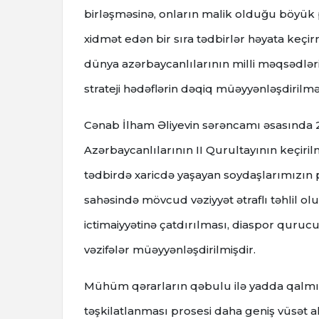
birləşməsinə, onların malik olduğu böyük 
xidmət edən bir sıra tədbirlər həyata keçi
dünya azərbaycanlılarının milli məqsədlər
strateji hədəflərin dəqiq müəyyənləşdirilmə
Cənab İlham Əliyevin sərəncamı əsasında 
Azərbaycanlılarının II Qurultayının keçir
tədbirdə xaricdə yaşayan soydaşlarımızın pr
sahəsində mövcud vəziyyət ətraflı təhlil o
ictimaiyyətinə çatdırılması, diaspor quruc
vəzifələr müəyyənləşdirilmişdir.
Mühüm qərarların qəbulu ilə yadda qalmış
təşkilatlanması prosesi daha geniş vüsət alm