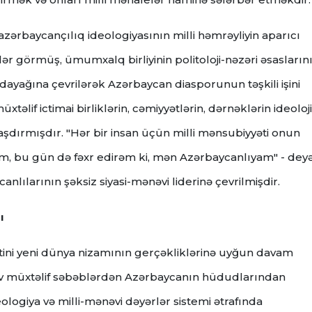
zərbaycançılıq ideologiyasının milli həmrəyliyin aparıcı
ər görmüş, ümumxalq birliyinin politoloji-nəzəri əsasların
ayağına çevrilərək Azərbaycan diasporunun təşkili işini
xtəlif ictimai birliklərin, cəmiyyətlərin, dərnəklərin ideoloji
şdırmışdır. "Hər bir insan üçün milli mənsubiyyəti onun
m, bu gün də fəxr edirəm ki, mən Azərbaycanlıyam" - dey
anlılarının şəksiz siyasi-mənəvi liderinə çevrilmişdir.
ı
tini yeni dünya nizamının gerçəkliklərinə uyğun davam
ev müxtəlif səbəblərdən Azərbaycanın hüdudlarından
logiya və milli-mənəvi dəyərlər sistemi ətrafında