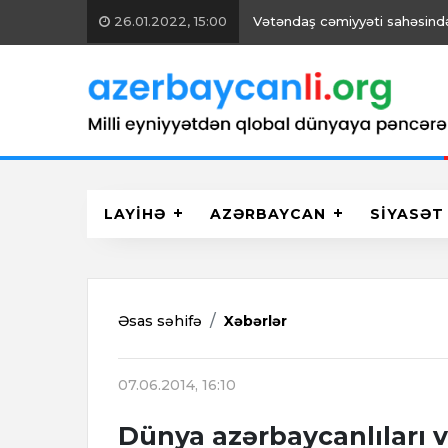
26.01.2022, 15:00
Vətəndaş cəmiyyəti sahəsində 
LAYİHƏ
AZƏRBAYCAN
SİYASƏT
Əsas səhifə
Xəbərlər
07.06.2014, 16:10
Dünya azərbaycanlıları v