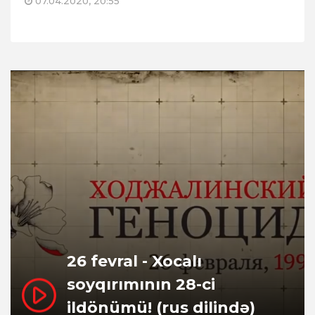
07.04.2020, 20:55
26 fevral - Xocalı
soyqırımının 28-ci
ildönümü! (rus dilində)