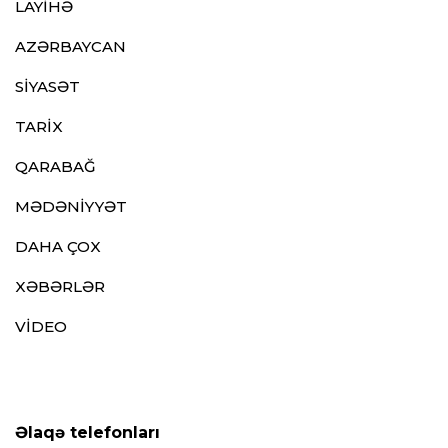
LAYİHƏ
AZƏRBAYCAN
SİYASƏT
TARİX
QARABAĞ
MƏDƏNİYYƏT
DAHA ÇOX
XƏBƏRLƏR
VİDEO
Əlaqə telefonları