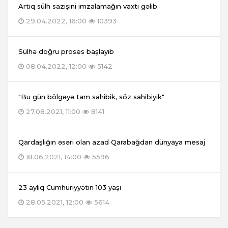
Artıq sülh sazişini imzalamağın vaxtı gəlib
29.04.2022, 16:00
10393
Sülhə doğru proses başlayıb
08.04.2022, 12:00
5142
"Bu gün bölgəyə tam sahibik, söz sahibiyik"
27.08.2021, 11:00
8141
Qardaşlığın əsəri olan azad Qarabağdan dünyaya mesaj
18.06.2021, 14:00
5596
23 aylıq Cümhuriyyətin 103 yaşı
28.05.2021, 12:00
5614