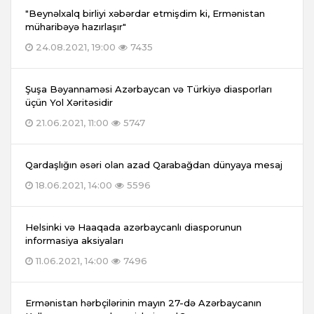
"Beynəlxalq birliyi xəbərdar etmişdim ki, Ermənistan
müharibəyə hazırlaşır"
24.08.2021, 19:00
7435
Şuşa Bəyannaməsi Azərbaycan və Türkiyə diasporları
üçün Yol Xəritəsidir
21.06.2021, 11:00
5747
Qardaşlığın əsəri olan azad Qarabağdan dünyaya mesaj
18.06.2021, 14:00
5596
Helsinki və Haaqada azərbaycanlı diasporunun
informasiya aksiyaları
11.06.2021, 14:00
7496
Ermənistan hərbçilərinin mayın 27-də Azərbaycanın