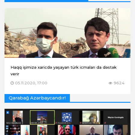
Haqq işimizə xaricdə yaşayan türk icmaları da dəstək
verir
05.11.2020, 17:00
9624
Qarabağ Azərbaycandır!