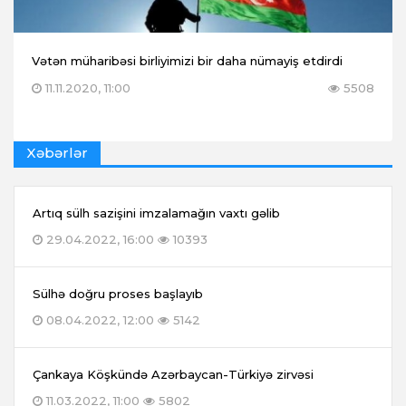
Vətən müharibəsi birliyimizi bir daha nümayiş etdirdi
11.11.2020, 11:00
5508
Xəbərlər
Artıq sülh sazişini imzalamağın vaxtı gəlib
29.04.2022, 16:00
10393
Sülhə doğru proses başlayıb
08.04.2022, 12:00
5142
Çankaya Köşkündə Azərbaycan-Türkiyə zirvəsi
11.03.2022, 11:00
5802