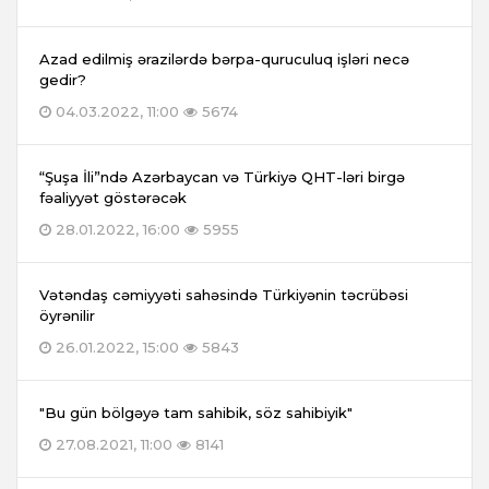
Azad edilmiş ərazilərdə bərpa-quruculuq işləri necə
gedir?
04.03.2022, 11:00
5674
“Şuşa İli”ndə Azərbaycan və Türkiyə QHT-ləri birgə
fəaliyyət göstərəcək
28.01.2022, 16:00
5955
Vətəndaş cəmiyyəti sahəsində Türkiyənin təcrübəsi
öyrənilir
26.01.2022, 15:00
5843
"Bu gün bölgəyə tam sahibik, söz sahibiyik"
27.08.2021, 11:00
8141