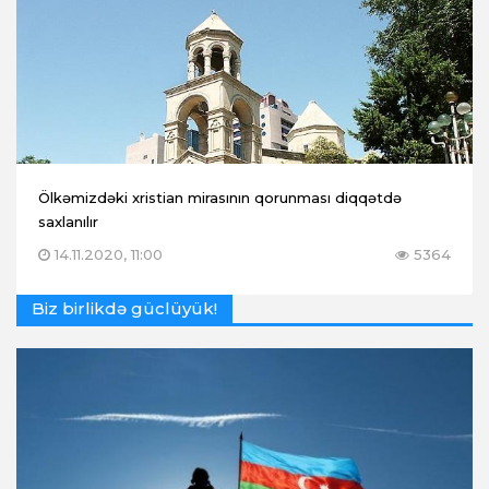
Ölkəmizdəki xristian mirasının qorunması diqqətdə
saxlanılır
14.11.2020, 11:00
5364
Biz birlikdə güclüyük!