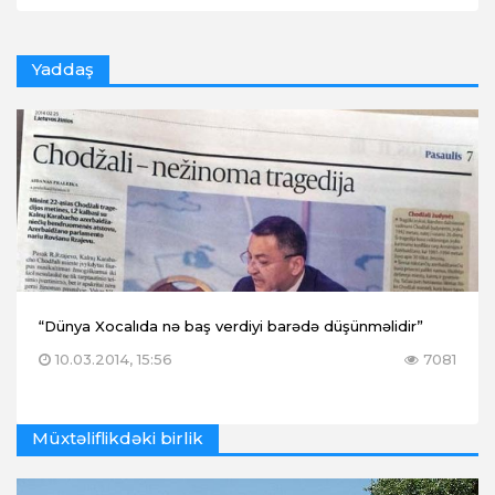
Yaddaş
“Dünya Xocalıda nə baş verdiyi barədə düşünməlidir”
10.03.2014, 15:56
7081
Müxtəliflikdəki birlik