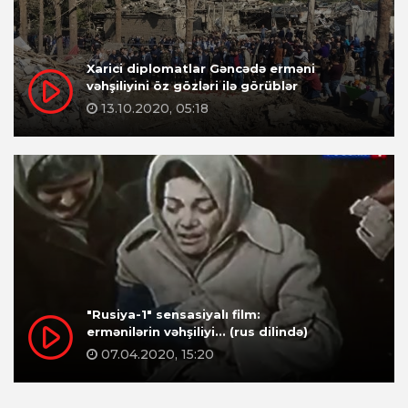
Xarici diplomatlar Gəncədə erməni
vəhşiliyini öz gözləri ilə görüblər
13.10.2020, 05:18
"Rusiya-1" sensasiyalı film:
ermənilərin vəhşiliyi... (rus dilində)
07.04.2020, 15:20