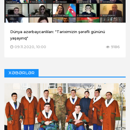
Dünya azərbaycanlıları: "Tariximizin şərəfli gününü
yaşayırıq"
09.11.2020, 10:00
9186
XƏBƏRLƏR