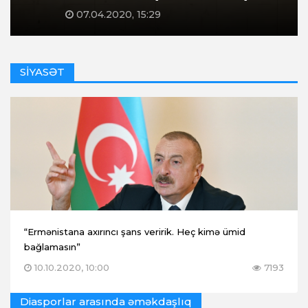
07.04.2020, 15:29
SİYASƏT
“Ermənistana axırıncı şans veririk. Heç kimə ümid
bağlamasın”
10.10.2020, 10:00
7193
Diasporlar arasında əməkdaşlıq