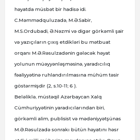
həyatda müsbət bir hadisə idi.
C.Məmmədquluzadə, M.Ə.Sabir,
M.S.Ordubadi, Ə.Nəzmi və digər görkəmli şair
və yazıçıların çıxış etdikləri bu mətbuat
orqanı M.Ə.Rəsulzadənin gələcək həyat
yolunun müəyyənləşməsinə, yaradıcılıq
fəaliyyətinə ruhlandırılmasına mühüm təsir
göstərmişdir (2, s.10-11; 6 ).
Beləliklə, müstəqil Azərbaycan Xalq
Cümhuriyyətinin yaradıcılarından biri,
görkəmli alim, publisist və mədəniyyətşünas
M.Ə.Rəsulzadə sonrakı bütün həyatını həsr