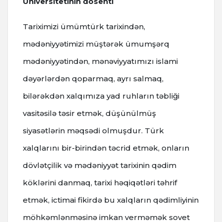
Universitetinin dosenti
Tariximizi ümümtürk tarixindən,
mədəniyyətimizi müştərək ümumşərq
mədəniyyətindən, mənəviyyatımızı islami
dəyərlərdən qoparmaq, ayrı salmaq,
bilərəkdən xalqımıza yad ruhların təbliği
vasitəsilə təsir etmək, düşünülmüş
siyasətlərin məqsədi olmuşdur. Türk
xalqlarını bir-birindən təcrid etmək, onların
dövlətçilik və mədəniyyət tarixinin qədim
köklərini danmaq, tarixi həqiqətləri təhrif
etmək, ictimai fikirdə bu xalqların qədimliyinin
möhkəmlənməsinə imkan verməmək sovet