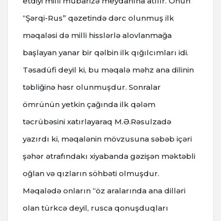
etdiyi milli mübarizə meydanına atılır. Onun
“Şərqi-Rus” qəzetində dərc olunmuş ilk
məqaləsi də milli hisslərlə alovlanmağa
başlayan yanar bir qəlbin ilk qığılcımları idi.
Təsadüfi deyil ki, bu məqalə məhz ana dilinin
təbliğinə həsr olunmuşdur. Sonralar
ömrünün yetkin çağında ilk qələm
təcrübəsini xatırlayaraq M.Ə.Rəsulzadə
yazırdı ki, məqalənin mövzusuna səbəb içəri
şəhər ətrafındakı xiyabanda gəzişən məktəbli
oğlan və qızların söhbəti olmuşdur.
Məqalədə onların “öz aralarında ana dilləri
olan türkcə deyil, rusca qonuşduqları