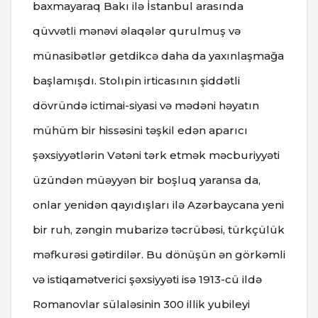
baxmayaraq Bakı ilə İstanbul arasında
qüvvətli mənəvi əlaqələr qurulmuş və
münasibətlər getdikcə daha da yaxınlaşmağa
başlamışdı. Stolıpin irticasının şiddətli
dövründə ictimai-siyasi və mədəni həyatın
mühüm bir hissəsini təşkil edən aparıcı
şəxsiyyətlərin Vətəni tərk etmək məcburiyyəti
üzündən müəyyən bir boşluq yaransa da,
onlar yenidən qayıdışları ilə Azərbaycana yeni
bir ruh, zəngin mubarizə təcrübəsi, türkçülük
məfkurəsi gətirdilər. Bu dönüşün ən görkəmli
və istiqamətverici şəxsiyyəti isə 1913-cü ildə
Romanovlar sülaləsinin 300 illik yubileyi