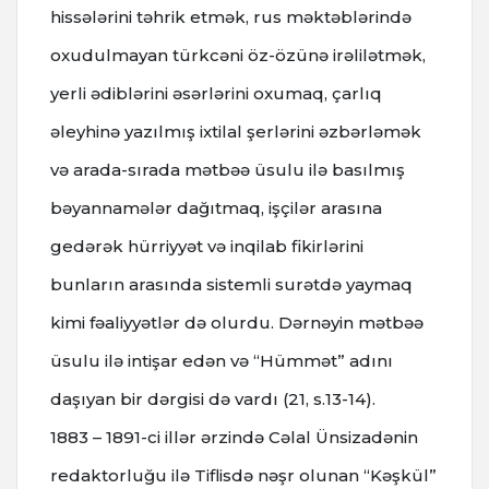
hissələrini təhrik etmək, rus məktəblərində
oxudulmayan türkcəni öz-özünə irəlilətmək,
yerli ədiblərini əsərlərini oxumaq, çarlıq
əleyhinə yazılmış ixtilal şerlərini əzbərləmək
və arada-sırada mətbəə üsulu ilə basılmış
bəyannamələr dağıtmaq, işçilər arasına
gedərək hürriyyət və inqilab fikirlərini
bunların arasında sistemli surətdə yaymaq
kimi fəaliyyətlər də olurdu. Dərnəyin mətbəə
üsulu ilə intişar edən və “Hümmət” adını
daşıyan bir dərgisi də vardı (21, s.13-14).
1883 – 1891-ci illər ərzində Cəlal Ünsizadənin
redaktorluğu ilə Tiflisdə nəşr olunan “Kəşkül”