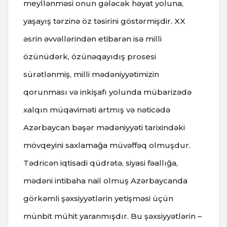
meyllənməsi onun gələcək həyat yoluna,
yaşayış tərzinə öz təsirini göstərmişdir. XX
əsrin əvvəllərindən etibarən isə milli
özünüdərk, özünəqayıdış prosesi
sürətlənmiş, milli mədəniyyətimizin
qorunması və inkişafı yolunda mübarizədə
xalqın müqaviməti artmış və nəticədə
Azərbaycan bəşər mədəniyyəti tarixindəki
mövqeyini saxlamağa müvəffəq olmuşdur.
Tədricən iqtisadi qüdrətə, siyasi fəallığa,
mədəni intibaha nail olmuş Azərbaycanda
görkəmli şəxsiyyətlərin yetişməsi üçün
münbit mühit yaranmışdır. Bu şəxsiyyətlərin –