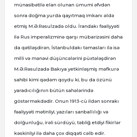
münasibətilə elan olunan ümumi əfvdən
sonra doğma yurda qayıtmaq imkanı əldə
etmiş M.Ə.Rəsulzadə oldu. İrandakı fəaliyyəti
ilə Rus imperalizminə qarşı mübarizəsini daha
da qətiləşdirən, İstanbuldakı təmasları ilə isə
milli və mənəvi düşüncələrini püxtələşdirən
M.Ə.Rəsulzadə Bakıya yetkinləşmiş məfkurə
sahibi kimi qədəm qoydu ki, bu da özünü
yaradıcılığının bütün sahələrində
göstərməkdədir. Onun 1913-cü ildən sonrakı
fəaliyyəti mətinliyi, yazıları sanballılığı və
dolğunluğu, irəli sürdüyü, təbliğ etdiyi fikirlər
kəskinliyi ilə daha çox diqqəti cəlb edir.