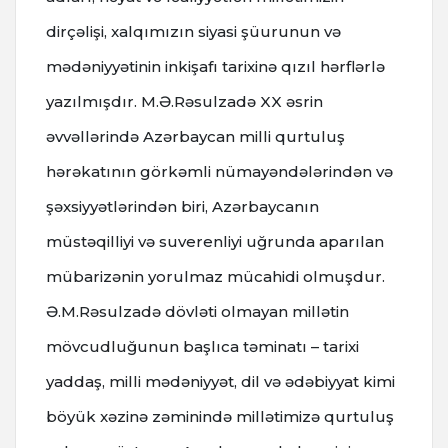
dirçəlişi, xalqımızın siyasi şüurunun və
mədəniyyətinin inkişafı tarixinə qızıl hərflərlə
yazılmışdır. M.Ə.Rəsulzadə XX əsrin
əvvəllərində Azərbaycan milli qurtuluş
hərəkatının görkəmli nümayəndələrindən və
şəxsiyyətlərindən biri, Azərbaycanın
müstəqilliyi və suverenliyi uğrunda aparılan
mübarizənin yorulmaz mücahidi olmuşdur.
Ə.M.Rəsulzadə dövləti olmayan millətin
mövcudluğunun başlıca təminatı – tarixi
yaddaş, milli mədəniyyət, dil və ədəbiyyat kimi
böyük xəzinə zəminində millətimizə qurtuluş