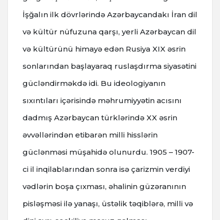
İşğalın ilk dövrlərində Azərbaycandakı İran dil
və kültür nüfuzuna qarşı, yerli Azərbaycan dil
və kültürünü himayə edən Rusiya XIX əsrin
sonlarından başlayaraq ruslaşdırma siyasətini
gücləndirməkdə idi. Bu ideologiyanın
sıxıntıları içərisində məhrumiyyətin acısını
dadmış Azərbaycan türklərində XX əsrin
əvvəllərindən etibarən milli hisslərin
güclənməsi müşahidə olunurdu. 1905 – 1907-
ci il inqilablarından sonra isə çarizmin verdiyi
vədlərin boşa çıxması, əhalinin güzəranının
pisləşməsi ilə yanaşı, üstəlik təqiblərə, milli və