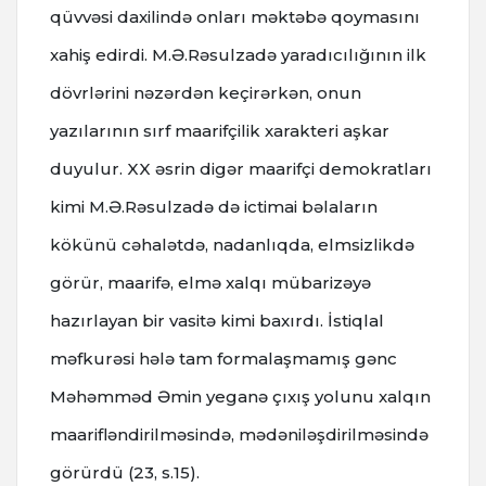
qüvvəsi daxilində onları məktəbə qoymasını
xahiş edirdi. M.Ə.Rəsulzadə yaradıcılığının ilk
dövrlərini nəzərdən keçirərkən, onun
yazılarının sırf maarifçilik xarakteri aşkar
duyulur. XX əsrin digər maarifçi demokratları
kimi M.Ə.Rəsulzadə də ictimai bəlaların
kökünü cəhalətdə, nadanlıqda, elmsizlikdə
görür, maarifə, elmə xalqı mübarizəyə
hazırlayan bir vasitə kimi baxırdı. İstiqlal
məfkurəsi hələ tam formalaşmamış gənc
Məhəmməd Əmin yeganə çıxış yolunu xalqın
maarifləndirilməsində, mədəniləşdirilməsində
görürdü (23, s.15).