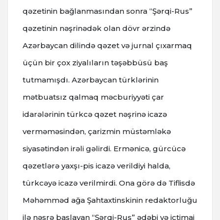
qəzetinin bağlanmasından sonra “Şərqi-Rus”
qəzetinin nəşrinədək olan dövr ərzində
Azərbaycan dilində qəzet və jurnal çıxarmaq
üçün bir çox ziyalıların təşəbbüsü baş
tutmamışdı. Azərbaycan türklərinin
mətbuatsız qalmaq məcburiyyəti çar
idarələrinin türkcə qəzet nəşrinə icazə
verməməsindən, çarizmin müstəmləkə
siyasətindən irəli gəlirdi. Ermənicə, gürcücə
qəzetlərə yaxşı-pis icazə verildiyi halda,
türkcəyə icazə verilmirdi. Ona görə də Tiflisdə
Məhəmməd ağa Şahtaxtinskinin redaktorluğu
ilə nəşrə başlayan “Şərqi-Rus” ədəbi və ictimai