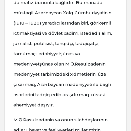
da məhz bununla bağlıdır. Bu mənada
müstəqil Azərbaycan Xalq Cümhuriyyətinin
(1918 – 1920) yaradıcılarından biri, görkəmli
ictimai-siyasi və dövlət xadimi, istedadlı alim,
jurnalist, publisist, tənqidçi, tədqiqatçı,
tərcüməçi, ədəbiyyatşünas və
mədəniyyətşünas olan M.Ə.Rəsulzadənin
mədəniyyət tariximizdəki xidmətlərini üzə
çıxarmaq, Azərbaycan mədəniyyəti ilə bağlı
əsərlərini tədqiq edib araşdırmaq xüsusi
əhəmiyyət daşıyır.
M.Ə.Rəsulzadənin və onun silahdaşlarının
adları, həyat və fəaliyyətləri millətimizin