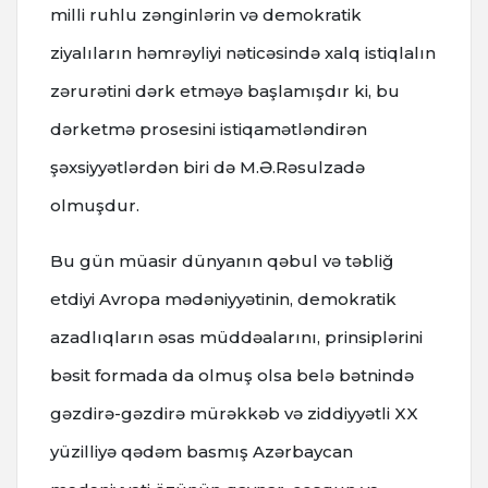
milli ruhlu zənginlərin və demokratik
ziyalıların həmrəyliyi nəticəsində xalq istiqlalın
zərurətini dərk etməyə başlamışdır ki, bu
dərketmə prosesini istiqamətləndirən
şəxsiyyətlərdən biri də M.Ə.Rəsulzadə
olmuşdur.
Bu gün müasir dünyanın qəbul və təbliğ
etdiyi Avropa mədəniyyətinin, demokratik
azadlıqların əsas müddəalarını, prinsiplərini
bəsit formada da olmuş olsa belə bətnində
gəzdirə-gəzdirə mürəkkəb və ziddiyyətli XX
yüzilliyə qədəm basmış Azərbaycan