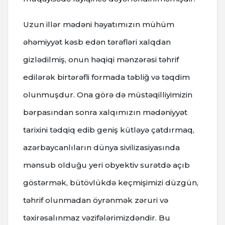
Uzun illər mədəni həyatımızın mühüm
əhəmiyyət kəsb edən tərəfləri xalqdan
gizlədilmiş, onun həqiqi mənzərəsi təhrif
edilərək birtərəfli formada təbliğ və təqdim
olunmuşdur. Ona görə də müstəqilliyimizin
bərpasından sonra xalqımızın mədəniyyət
tarixini tədqiq edib geniş kütləyə çatdırmaq,
azərbaycanlıların dünya sivilizasiyasında
mənsub olduğu yeri obyektiv surətdə açıb
göstərmək, bütövlükdə keçmişimizi düzgün,
təhrif olunmadan öyrənmək zəruri və
təxirəsalınmaz vəzifələrimizdəndir. Bu