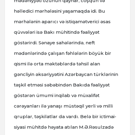
mədəniyyəti özünün qaynar, coşqun və
həlledici mərhələsini yaşamaqda idi. Bu
mərhələnin aparıcı və istiqamətverici əsas
qüvvələri isə Bakı mühitində fəaliyyət
göstərirdi. Sənaye sahələrində, neft
mədənlərində çalışan fəhlələrin böyük bir
qismi ilə orta məktəblərdə təhsil alan
gəncliyin əksəriyyətini Azərbaycan türklərinin
təşkil etməsi səbəbindən Bakıda fəaliyyət
göstərən ümumi inqilab və müxalifət
cərəyanları ilə yanaşı müstəqil yerli və milli
qruplar, təşkilatlar da vardı. Belə bir ictimai-
siyasi mühitdə həyata atılan M.Ə.Rəsulzadə