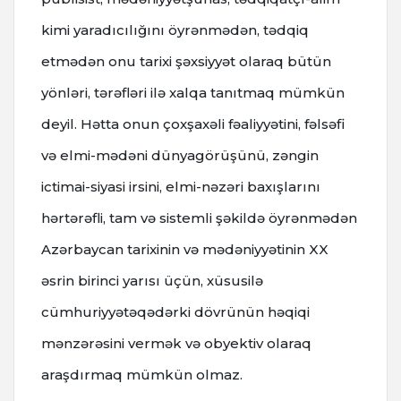
kimi yaradıcılığını öyrənmədən, tədqiq
etmədən onu tarixi şəxsiyyət olaraq bütün
yönləri, tərəfləri ilə xalqa tanıtmaq mümkün
deyil. Hətta onun çoxşaxəli fəaliyyətini, fəlsəfi
və elmi-mədəni dünyagörüşünü, zəngin
ictimai-siyasi irsini, elmi-nəzəri baxışlarını
hərtərəfli, tam və sistemli şəkildə öyrənmədən
Azərbaycan tarixinin və mədəniyyətinin XX
əsrin birinci yarısı üçün, xüsusilə
cümhuriyyətəqədərki dövrünün həqiqi
mənzərəsini vermək və obyektiv olaraq
araşdırmaq mümkün olmaz.