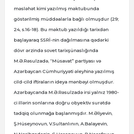
məsləhət kimi yazılmış məktubunda
göstərilmiş müddəalarla bağlı olmuşdur (29;
24, s.16-18). Bu məktub yazıldığı tarixdən
başlayaraq SSRİ-nin dağılmasına qədərki
dövr ərzində sovet tarixşünaslığında
M.Ə.Rəsulzadə, “Müsavat” partiyası və
Azərbaycan Cümhuriyyəti əleyhinə yazılmış
cild-cild iftiraların ideya mənbəyi olmuşdur.
Azərbaycanda M.Ə.Rəsulzadə irsi yalnız 1980-
ci illərin sonlarına doğru obyektiv surətdə
tədqiq olunmağa başlanmışdır. M.Əliyevin,
Ş.Hüseynovun, V.Sultanlının, A.Balayevin,