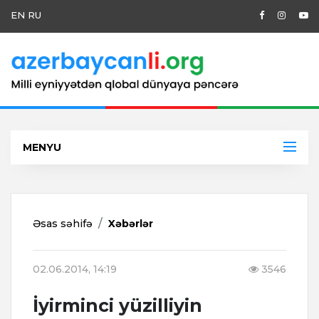
EN
RU
MENYU
Əsas səhifə
Xəbərlər
02.06.2014, 14:19
3546
İyirminci yüzilliyin