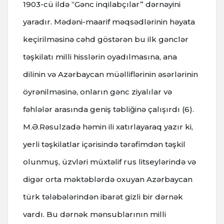
1903-cü ildə “Gənc inqilabçılar” dərnəyini
yaradır. Mədəni-maarif məqsədlərinin həyata
keçirilməsinə cəhd göstərən bu ilk gənclər
təşkilatı milli hisslərin oyadılmasına, ana
dilinin və Azərbaycan müəlliflərinin əsərlərinin
öyrənilməsinə, onların gənc ziyalılar və
fəhlələr arasında geniş təbliğinə çalışırdı (6).
M.Ə.Rəsulzadə həmin ili xatırlayaraq yazır ki,
yerli təşkilatlar içərisində tərəfimdən təşkil
olunmuş, üzvləri müxtəlif rus litseylərində və
digər orta məktəblərdə oxuyan Azərbaycan
türk tələbələrindən ibarət gizli bir dərnək
vardı. Bu dərnək mənsublarının milli