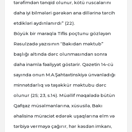
tərəfimdən tənqid olunur, kötü ruscalarını
daha iyi bilmələri gərəkən ana dillərinə tərcih
etdikləri aydınlanırdı” (22).
Böyük bir maraqla Tiflis poçtunu gözləyən
Rəsulzadə yazısının “Bakıdan məktub”
başlığı altında dərc olunmasından sonra
daha inamla fəaliyyət göstərir. Qəzetin 14-cü
sayında onun M.A.Şahtaxtinskiyə ünvanladığı
minnətdarlıq və təşəkkür məktubu dərc
olunur (25; 23, s.14). Müəllif məqalədə bütün
Qafqaz müsəlmanlarına, xüsusilə, Bakı
əhalisinə müraciət edərək uşaqlarına elm və
tərbiyə verməyə çağırır, hər kəsdən imkanı,