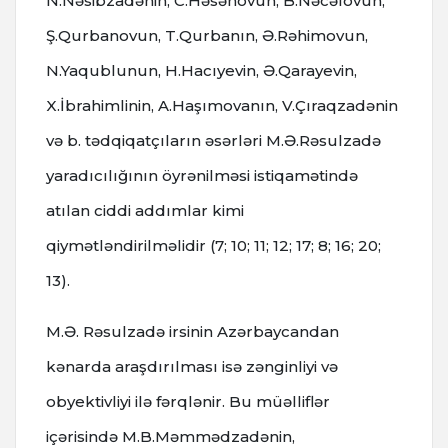
N.Nəsibzadənin, C.Həsənovun, B.Nəcəfovun,
Ş.Qurbanovun, T.Qurbanın, Ə.Rəhimovun,
N.Yaqublunun, H.Hacıyevin, Ə.Qarayevin,
X.İbrahimlinin, A.Haşımovanın, V.Çıraqzadənin
və b. tədqiqatçıların əsərləri M.Ə.Rəsulzadə
yaradıcılığının öyrənilməsi istiqamətində
atılan ciddi addımlar kimi
qiymətləndirilməlidir (7; 10; 11; 12; 17; 8; 16; 20;
13).
M.Ə. Rəsulzadə irsinin Azərbaycandan
kənarda araşdırılması isə zənginliyi və
obyektivliyi ilə fərqlənir. Bu müəlliflər
içərisində M.B.Məmmədzadənin,