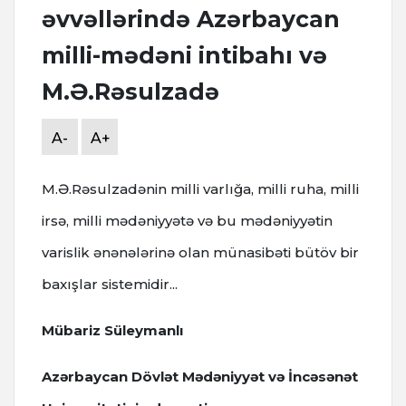
əvvəllərində Azərbaycan
milli-mədəni intibahı və
M.Ə.Rəsulzadə
A-
A+
M.Ə.Rəsulzadənin milli varlığa, milli ruha, milli
irsə, milli mədəniyyətə və bu mədəniyyətin
varislik ənənələrinə olan münasibəti bütöv bir
baxışlar sistemidir...
Mübariz Süleymanlı
Azərbaycan Dövlət Mədəniyyət və İncəsənət