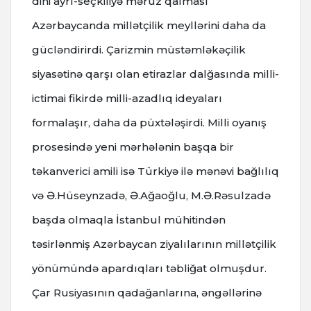
dini ayrı-seçkiliyə məruz qalması
Azərbaycanda millətçilik meyllərini daha da
gücləndirirdi. Çarizmin müstəmləkəçilik
siyasətinə qarşı olan etirazlar dalğasında milli-
ictimai fikirdə milli-azadlıq ideyaları
formalaşır, daha da püxtələşirdi. Milli oyanış
prosesində yeni mərhələnin başqa bir
təkanverici amili isə Türkiyə ilə mənəvi bağlılıq
və Ə.Hüseynzadə, Ə.Ağaoğlu, M.Ə.Rəsulzadə
başda olmaqla İstanbul mühitindən
təsirlənmiş Azərbaycan ziyalılarının millətçilik
yönümündə apardıqları təbliğat olmuşdur.
Çar Rusiyasının qadağanlarına, əngəllərinə