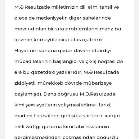
M.Ə.Rəsulzadə millətimizin dil, elm, təhsil və
eləcə də mədəniyyətin digər sahələrində
mövcud olan bir sıra problemlərini məhz bu
qəzetin köməyi ilə oxuculara çatdırıb.
Həyatının sonuna qədər davam etdirdiyi
mücadilələrinin başlanğıcı və çıxış nöqtəsi də
elə bu qəzetdəki yazılarıdır. M.Ə.Rəsulzadə
ziddiyətli, mürəkkəb dövrdə mübarizəyə
başlamışdı. Daha doğrusu M.Ə.Rəsulzadə
kimi şəxsiyyətlərin yetişməsi ictimai, tarixi,
mədəni hadisələrin gedişi ilə şərtlənir, xalqın
milli varlığı qoruma kimi təbii hisslərinin
gərginləşməsindən, coşmasından doğurdu.