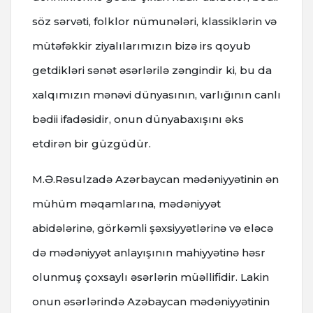
söz sərvəti, folklor nümunələri, klassiklərin və
mütəfəkkir ziyalılarımızın bizə irs qoyub
getdikləri sənət əsərlərilə zəngindir ki, bu da
xalqımızın mənəvi dünyasının, varlığının canlı
bədii ifadəsidir, onun dünyabaxışını əks
etdirən bir güzgüdür.
M.Ə.Rəsulzadə Azərbaycan mədəniyyətinin ən
mühüm məqamlarına, mədəniyyət
abidələrinə, görkəmli şəxsiyyətlərinə və eləcə
də mədəniyyət anlayışının mahiyyətinə həsr
olunmuş çoxsaylı əsərlərin müəllifidir. Lakin
onun əsərlərində Azəbaycan mədəniyyətinin