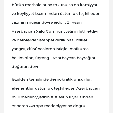
bütün mərhələlərinə toxunulsa da kəmiyyət
və keyfiyyət baxımından üstünlük təşkil edən
yazıları müasir dövrə aiddir. Zirvəsini
Azərbaycan Xalq Cümhüriyyətinin fəth etdiyi
və qəlblərdə vətənpərvərlik hissi, millət
yanğısı, düşüncələrdə istiqlal məfkurəsi
hakim olan, üçrəngli Azərbaycan bayrağını
doğuran dövr.
Əzəldən təməlində demokratik ünsürlər,
elementlər üstünlük təşkil edən Azərbaycan
milli mədəniyyətinin XIX əsrin II yarısından
etibarən Avropa mədəniyyətinə doğru