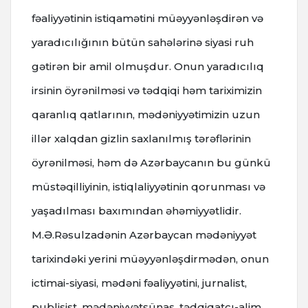
fəaliyyətinin istiqamətini müəyyənləşdirən və
yaradıcılığının bütün sahələrinə siyasi ruh
gətirən bir amil olmuşdur. Onun yaradıcılıq
irsinin öyrənilməsi və tədqiqi həm tariximizin
qaranlıq qatlarının, mədəniyyətimizin uzun
illər xalqdan gizlin saxlanılmış tərəflərinin
öyrənilməsi, həm də Azərbaycanın bu günkü
müstəqilliyinin, istiqlaliyyətinin qorunması və
yaşadılması baxımından əhəmiyyətlidir.
M.Ə.Rəsulzadənin Azərbaycan mədəniyyət
tarixindəki yerini müəyyənləşdirmədən, onun
ictimai-siyasi, mədəni fəaliyyətini, jurnalist,
publisist, mədəniyyətşünas, tədqiqatçı-alim