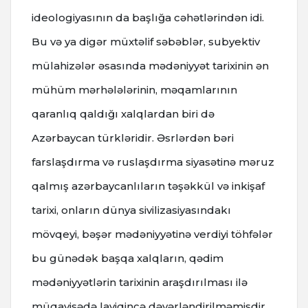
ideologiyasının da başlığa cəhətlərindən idi.
Bu və ya digər müxtəlif səbəblər, subyektiv
mülahizələr əsasında mədəniyyət tarixinin ən
mühüm mərhələlərinin, məqamlarının
qaranlıq qaldığı xalqlardan biri də
Azərbaycan türkləridir. Əsrlərdən bəri
farslaşdırma və ruslaşdırma siyasətinə məruz
qalmış azərbaycanlıların təşəkkül və inkişaf
tarixi, onların dünya sivilizasiyasındakı
mövqeyi, bəşər mədəniyyətinə verdiyi töhfələr
bu günədək başqa xalqların, qədim
mədəniyyətlərin tarixinin araşdırılması ilə
müqayisədə layiqincə dəyərləndirilməmişdir.