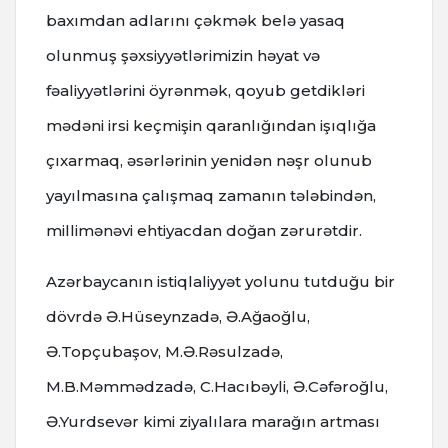
baxımdan adlarını çəkmək belə yasaq
olunmuş şəxsiyyətlərimizin həyat və
fəaliyyətlərini öyrənmək, qoyub getdikləri
mədəni irsi keçmişin qaranlığından işıqlığa
çıxarmaq, əsərlərinin yenidən nəşr olunub
yayılmasına çalışmaq zamanın tələbindən,
millimənəvi ehtiyacdan doğan zərurətdir.
Azərbaycanın istiqlaliyyət yolunu tutduğu bir
dövrdə Ə.Hüseynzadə, Ə.Ağaoğlu,
Ə.Topçubaşov, M.Ə.Rəsulzadə,
M.B.Məmmədzadə, C.Hacıbəyli, Ə.Cəfəroğlu,
Ə.Yurdsevər kimi ziyalılara marağın artması