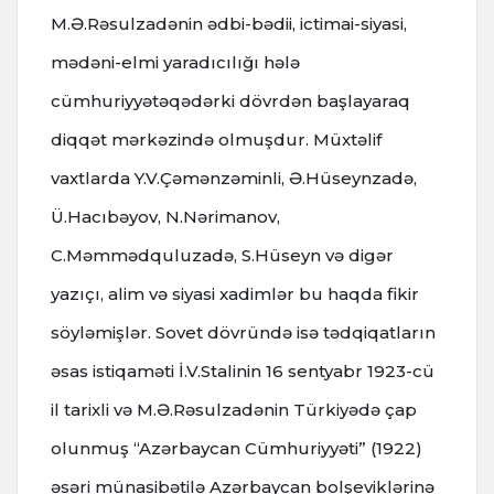
M.Ə.Rəsulzadənin ədbi-bədii, ictimai-siyasi,
mədəni-elmi yaradıcılığı hələ
cümhuriyyətəqədərki dövrdən başlayaraq
diqqət mərkəzində olmuşdur. Müxtəlif
vaxtlarda Y.V.Çəmənzəminli, Ə.Hüseynzadə,
Ü.Hacıbəyov, N.Nərimanov,
C.Məmmədquluzadə, S.Hüseyn və digər
yazıçı, alim və siyasi xadimlər bu haqda fikir
söyləmişlər. Sovet dövründə isə tədqiqatların
əsas istiqaməti İ.V.Stalinin 16 sentyabr 1923-cü
il tarixli və M.Ə.Rəsulzadənin Türkiyədə çap
olunmuş “Azərbaycan Cümhuriyyəti” (1922)
əsəri münasibətilə Azərbaycan bolşeviklərinə