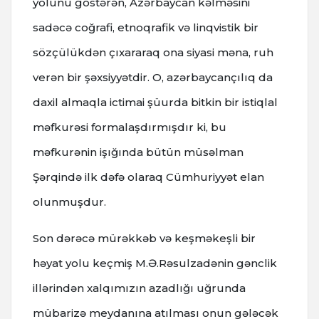
yolunu göstərən, Azərbaycan kəlməsini
sadəcə coğrafi, etnoqrafik və linqvistik bir
sözçülükdən çıxararaq ona siyasi məna, ruh
verən bir şəxsiyyətdir. O, azərbaycançılıq da
daxil almaqla ictimai şüurda bitkin bir istiqlal
məfkurəsi formalaşdırmışdır ki, bu
məfkurənin işığında bütün müsəlman
Şərqində ilk dəfə olaraq Cümhuriyyət elan
olunmuşdur.
Son dərəcə mürəkkəb və keşməkeşli bir
həyat yolu keçmiş M.Ə.Rəsulzadənin gənclik
illərindən xalqımızın azadlığı uğrunda
mübarizə meydanına atılması onun gələcək