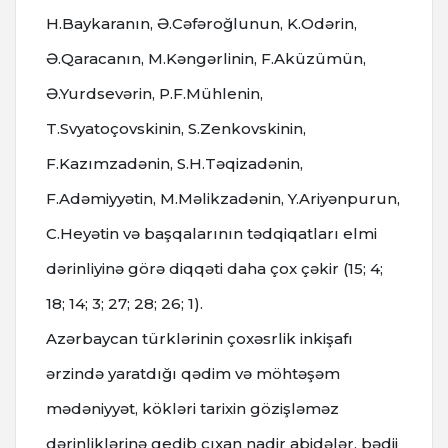
H.Baykaranın, Ə.Cəfəroğlunun, K.Odərin,
Ə.Qaracanın, M.Kəngərlinin, F.Aküzümün,
Ə.Yurdsevərin, P.F.Mühlenin,
T.Svyatoçovskinin, S.Zenkovskinin,
F.Kazımzadənin, S.H.Təqizadənin,
F.Adəmiyyətin, M.Məlikzadənin, Y.Ariyənpurun,
C.Heyətin və başqalarının tədqiqatları elmi
dərinliyinə görə diqqəti daha çox çəkir (15; 4;
18; 14; 3; 27; 28; 26; 1).
Azərbaycan türklərinin çoxəsrlik inkişafı
ərzində yaratdığı qədim və möhtəşəm
mədəniyyət, kökləri tarixin gözişləməz
dərinliklərinə gedib çıxan nadir abidələr, bədii