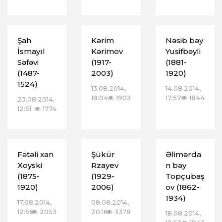
Şah
Kərim
Nəsib bəy
İsmayıl
Kərimov
Yusifbəyli
Səfəvi
(1917-
(1881-
(1487-
2003)
1920)
1524)
13.08.2014,
14.08.2014,
18:04
1903
17:57
1844
23.08.2014,
12:51
1774
Fətəli xan
Şükür
Əlimərda
Xoyski
Rzayev
n bəy
(1875-
(1929-
Topçubaş
1920)
2006)
ov (1862-
1934)
17.08.2014,
08.08.2014,
12:56
2053
20:16
3378
18.08.2014,