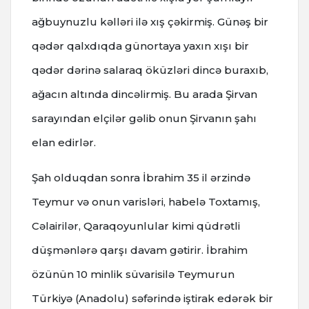
ağbuynuzlu kəlləri ilə xış çəkirmiş. Günəş bir
qədər qalxdıqda günortaya yaxın xışı bir
qədər dərinə salaraq öküzləri dincə buraxıb,
ağacın altında dincəlirmiş. Bu arada Şirvan
sarayından elçilər gəlib onun Şirvanın şahı
elan edirlər.
Şah olduqdan sonra İbrahim 35 il ərzində
Teymur və onun varisləri, habelə Toxtamış,
Cəlairilər, Qaraqoyunlular kimi qüdrətli
düşmənlərə qarşı davam gətirir. İbrahim
özünün 10 minlik süvarisilə Teymurun
Türkiyə (Anadolu) səfərində iştirak edərək bir