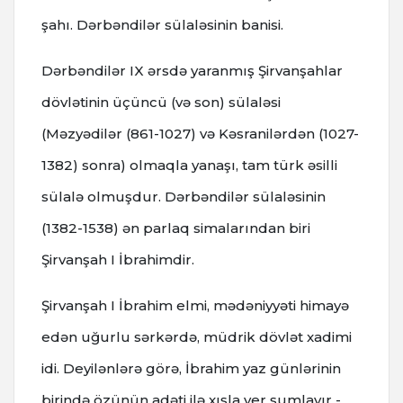
şahı. Dərbəndilər sülaləsinin banisi.
Dərbəndilər IX ərsdə yaranmış Şirvanşahlar
dövlətinin üçüncü (və son) sülaləsi
(Məzyədilər (861-1027) və Kəsranilərdən (1027-
1382) sonra) olmaqla yanaşı, tam türk əsilli
sülalə olmuşdur. Dərbəndilər sülaləsinin
(1382-1538) ən parlaq simalarından biri
Şirvanşah I İbrahimdir.
Şirvanşah I İbrahim elmi, mədəniyyəti himayə
edən uğurlu sərkərdə, müdrik dövlət xadimi
idi. Deyilənlərə görə, İbrahim yaz günlərinin
birində özünün adəti ilə xışla yer şumlayır -