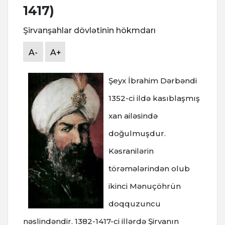
1417)
Şirvanşahlar dövlətinin hökmdarı
A-
A+
Şeyx İbrahim Dərbəndi
1352-ci ildə kasıblaşmış
xan ailəsində
doğulmuşdur.
Kəsranilərin
törəmələrindən olub
ikinci Mənuçöhrün
doqquzuncu
nəslindəndir. 1382-1417-ci illərdə Şirvanın