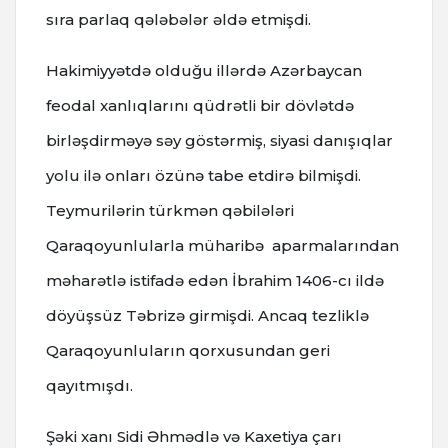
sıra parlaq qələbələr əldə etmişdi.
Hakimiyyətdə olduğu illərdə Azərbaycan
feodal xanlıqlarını qüdrətli bir dövlətdə
birləşdirməyə səy göstərmiş, siyasi danışıqlar
yolu ilə onları özünə tabe etdirə bilmişdi.
Teymurilərin türkmən qəbilələri
Qaraqoyunlularla müharibə aparmalarından
məharətlə istifadə edən İbrahim 1406-cı ildə
döyüşsüz Təbrizə girmişdi. Ancaq tezliklə
Qaraqoyunluların qorxusundan geri
qayıtmışdı.
Şəki xanı Sidi Əhmədlə və Kaxetiya çarı