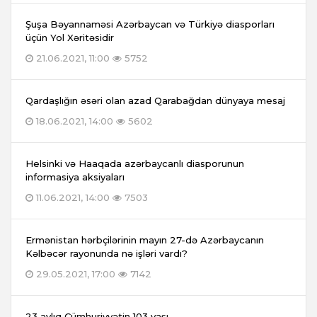
Şuşa Bəyannaməsi Azərbaycan və Türkiyə diasporları
üçün Yol Xəritəsidir
21.06.2021, 11:00
5752
Qardaşlığın əsəri olan azad Qarabağdan dünyaya mesaj
18.06.2021, 14:00
5602
Helsinki və Haaqada azərbaycanlı diasporunun
informasiya aksiyaları
11.06.2021, 14:00
7503
Ermənistan hərbçilərinin mayın 27-də Azərbaycanın
Kəlbəcər rayonunda nə işləri vardı?
29.05.2021, 17:00
7142
23 aylıq Cümhuriyyətin 103 yaşı