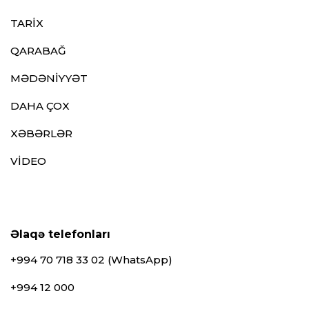
TARİX
QARABAĞ
MƏDƏNİYYƏT
DAHA ÇOX
XƏBƏRLƏR
VİDEO
Əlaqə telefonları
+994 70 718 33 02 (WhatsApp)
+994 12 000