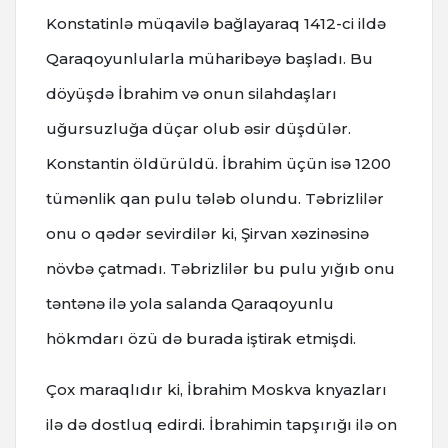
Konstatinlə müqavilə bağlayaraq 1412-ci ildə
Qaraqoyunlularla müharibəyə başladı. Bu
döyüşdə İbrahim və onun silahdaşları
uğursuzluğa düçar olub əsir düşdülər.
Konstantin öldürüldü. İbrahim üçün isə 1200
tümənlik qan pulu tələb olundu. Təbrizlilər
onu o qədər sevirdilər ki, Şirvan xəzinəsinə
növbə çatmadı. Təbrizlilər bu pulu yığıb onu
təntənə ilə yola salanda Qaraqoyunlu
hökmdarı özü də burada iştirak etmişdi.
Çox maraqlıdır ki, İbrahim Moskva knyazları
ilə də dostluq edirdi. İbrahimin tapşırığı ilə on