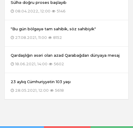
Sülhə doğru proses başlayıb
08.04.2022, 12:00
5146
"Bu gün bölgəyə tam sahibik, söz sahibiyik"
27.08.2021, 11:00
8152
Qardaşlığın əsəri olan azad Qarabağdan dünyaya mesaj
18.06.2021, 14:00
5602
23 aylıq Cümhuriyyətin 103 yaşı
28.05.2021, 12:00
5618