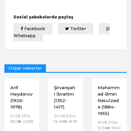
Sosial şəbəkələrdə paylaş
Facebook
Twitter
Whatsapp
Oxşar xəbərlər
Arif
Şirvanşah
Məhəmm
Heydərov
I İbrahim
əd Əmin
(1926-
(1352-
Rəsulzad
1978)
1417)
ə (1884-
1955)
12.08.2014,
24.08.2014,
18:06
2288
12:49
1878
15.08.2014,
12:58
1940