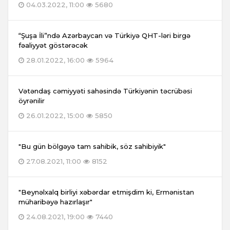
04.03.2022, 11:00
5680
“Şuşa İli”ndə Azərbaycan və Türkiyə QHT-ləri birgə
fəaliyyət göstərəcək
28.01.2022, 16:00
5964
Vətəndaş cəmiyyəti sahəsində Türkiyənin təcrübəsi
öyrənilir
26.01.2022, 15:00
5850
"Bu gün bölgəyə tam sahibik, söz sahibiyik"
27.08.2021, 11:00
8152
"Beynəlxalq birliyi xəbərdar etmişdim ki, Ermənistan
müharibəyə hazırlaşır"
24.08.2021, 19:00
7440