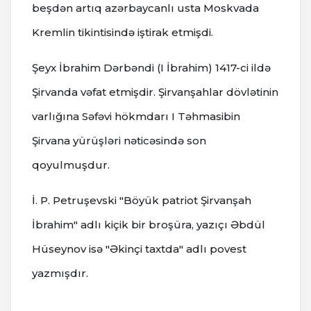
beşdən artıq azərbaycanlı usta Moskvada
Kremlin tikintisində iştirak etmişdi.
Şeyx İbrahim Dərbəndi (I İbrahim) 1417-ci ildə
Şirvanda vəfat etmişdir. Şirvanşahlar dövlətinin
varlığına Səfəvi hökmdarı I Təhmasibin
Şirvana yürüşləri nəticəsində son
qoyulmuşdur.
İ. P. Petruşevski "Böyük patriot Şirvanşah
İbrahim" adlı kiçik bir broşüra, yazıçı Əbdül
Hüseynov isə "Əkinçi taxtda" adlı povest
yazmışdır.