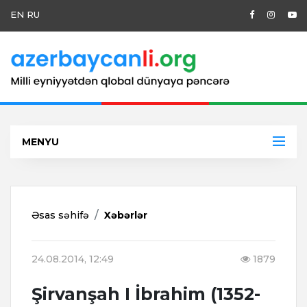
EN
RU
MENYU
Əsas səhifə
Xəbərlər
24.08.2014, 12:49
1879
Şirvanşah I İbrahim (1352-