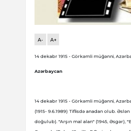
A-
A+
14 dekabr 1915 - Görkəmli müğənni, Azərba
Azərbaycan
14 dekabr 1915 - Görkəmli müğənni, Azərba
(1915- 9.6.1989) Tiflisdə anadan olub. Əs
doğulub). "Arşın mal alan" (1945, Əsgər), "Bə