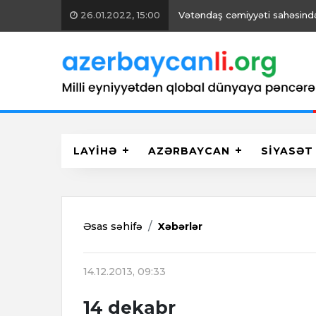
26.01.2022, 15:00
Vətəndaş cəmiyyəti sahəsində 
LAYİHƏ
AZƏRBAYCAN
SİYASƏT
Əsas səhifə
Xəbərlər
14.12.2013, 09:33
14 dekabr