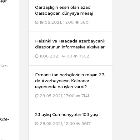
ələr
Qardaşlığın əsəri olan azad
Qarabağdan dünyaya mesaj
18.06.2021, 14:00
5601
Helsinki və Haaqada azərbaycanlı
diasporunun informasiya aksiyaları
11.06.2021, 14:00
7502
ləri
Ermənistan hərbçilərinin mayın 27-
də Azərbaycanın Kəlbəcər
rayonunda nə işləri vardı?
29.05.2021, 17:00
7141
23 aylıq Cümhuriyyətin 103 yaşı
929-
28.05.2021, 12:00
5617