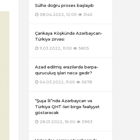
Sülhə doğru proses başlayıb
08.04.2022, 12:00
5145
Çankaya Köşkündə Azərbaycan-
Türkiyə zirvəsi
11.03.2022, 11:00
5805
Azad edilmiş ərazilərdə bərpa-
quruculuq işləri necə gedir?
04.03.2022, 11:00
5678
“Şuşa İli”ndə Azərbaycan və
Türkiyə QHT-ləri birgə fəaliyyət
göstərəcək
28.01.2022, 16:00
5963