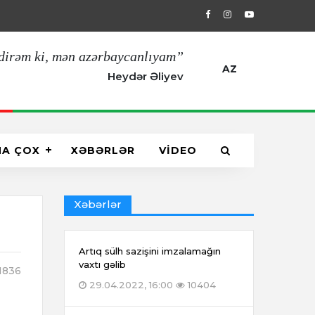
29.04.2022, 16:00
Artıq sülh sazişin
dirəm ki, mən azərbaycanlıyam”
AZ
Heydər Əliyev
HA ÇOX
XƏBƏRLƏR
VİDEO
Xəbərlər
Artıq sülh sazişini imzalamağın
vaxtı gəlib
1836
29.04.2022, 16:00
10404