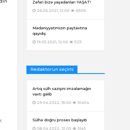
ydın
Zəfəri bizə yaşadanları YAŞAT!
26.05.2021, 12:00
6605
Mədəniyyətimizin paytaxtına
qayıdış
19.05.2021, 12:00
5211
Redaktorun seçimi
Artıq sülh sazişini imzalamağın
vaxtı gəlib
29.04.2022, 16:00
10404
;
Sülhə doğru proses başlayıb
08.04.2022, 12:00
5145