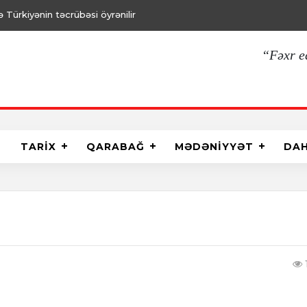
Türkiyənin təcrübəsi öyrənilir
“Fəxr e
TARİX
QARABAĞ
MƏDƏNİYYƏT
DA