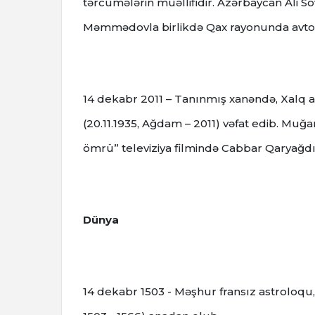
tərcümələrin müəllifidir. Azərbaycan Ali So
Məmmədovla birlikdə Qax rayonunda avto
14 dekabr 2011 – Tanınmış xanəndə, Xalq 
(20.11.1935, Ağdam – 2011) vəfat edib. Muğa
ömrü” televiziya filmində Cabbar Qaryağdı 
Dünya
14 dekabr 1503 - Məşhur fransız astrolo