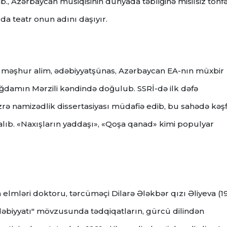
ib., Azərbaycan musiqisinin dünyada təbliğinə misilsiz töhf
da teatr onun adını daşıyır.
də məşhur alim, ədəbiyyatşünas, Azərbaycan EA-nın müxbir
damın Mərzili kəndində doğulub. SSRİ-də ilk dəfə
ı üzrə namizədlik dissertasiyası müdafiə edib, bu sahədə kəşf
lıb. «Naxışların yaddaşı», «Qoşa qanad» kimi populyar
a elmləri doktoru, tərcüməçi Dilarə Ələkbər qızı Əliyeva (1
ədəbiyyatı" mövzusunda tədqiqatların, gürcü dilindən