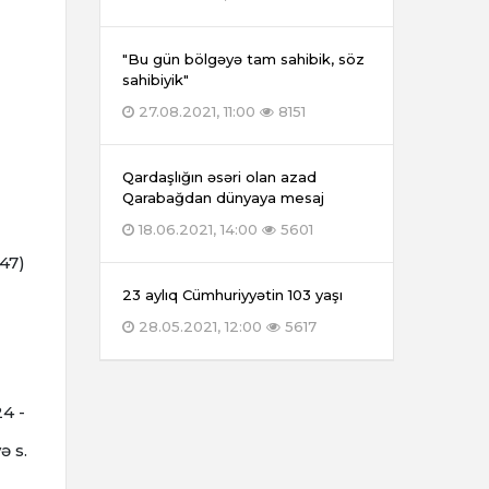
"Bu gün bölgəyə tam sahibik, söz
sahibiyik"
27.08.2021, 11:00
8151
Qardaşlığın əsəri olan azad
Qarabağdan dünyaya mesaj
18.06.2021, 14:00
5601
947)
23 aylıq Cümhuriyyətin 103 yaşı
28.05.2021, 12:00
5617
24 -
ə s.