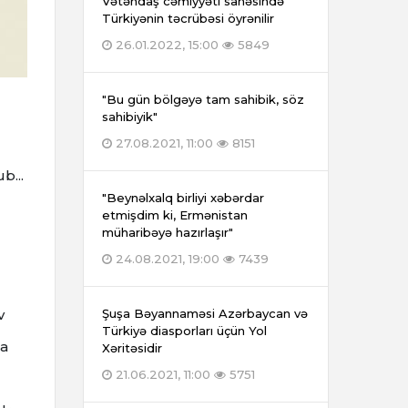
Vətəndaş cəmiyyəti sahəsində
Türkiyənin təcrübəsi öyrənilir
26.01.2022, 15:00
5849
"Bu gün bölgəyə tam sahibik, söz
sahibiyik"
27.08.2021, 11:00
8151
b...
"Beynəlxalq birliyi xəbərdar
etmişdim ki, Ermənistan
müharibəyə hazırlaşır"
24.08.2021, 19:00
7439
v
Şuşa Bəyannaməsi Azərbaycan və
Türkiyə diasporları üçün Yol
da
Xəritəsidir
21.06.2021, 11:00
5751