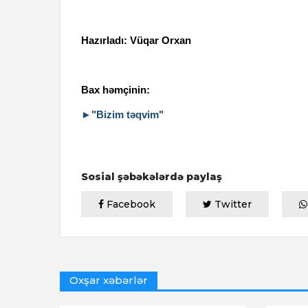
Hazırladı: Vüqar Orxan
Bax həmçinin:
►"Bizim təqvim"
Sosial şəbəkələrdə paylaş
Facebook
Twitter
Oxşar xəbərlər