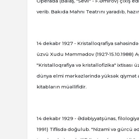
Operada (Balaş, "Sevil" - F.Əmirov) çıxış ed
verib. Bakıda Mahnı Teatrını yaradıb, hazır
14 dekabr 1927 - Kristalloqrafiya sahəsin
üzvü Xudu Məmmədov (1927-15.10.1988) Ağ
"Kristalloqrafiya və kristallofizika" ixtisas
dünya elmi mərkəzlərində yüksək qiymət a
kitabların müəllifidir.
14 dekabr 1929 - Ədəbiyyatşünas, filologiy
1991) Tiflisdə doğulub. "Nizami və gürcü 