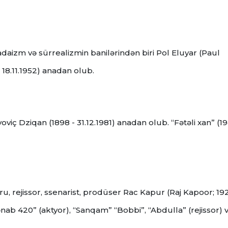
adaizm və sürrealizmin banilərindən biri Pol Eluyar (Paul
 18.11.1952) anadan olub.
viç Dziqan (1898 - 31.12.1981) anadan olub. “Fətəli xan” (1
u, rejissor, ssenarist, prodüser Rac Kapur (Raj Kapoor; 19
ənab 420” (aktyor), “Sanqam” “Bobbi”, “Abdulla” (rejissor) v