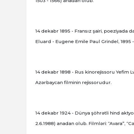
1503 - 1566) anadan olub.
14 dekabr 1895 - Fransız şairi, poeziyada d
Eluard - Eugene Emile Paul Grindel, 1895 -
14 dekabr 1898 - Rus kinorejissoru Yefim Lvo
Azərbaycan filminin rejissorudur.
14 dekabr 1924 - Dünya şöhrətli hind aktyor
2.6.1988) anadan olub. Filmləri: “Avara”, “C