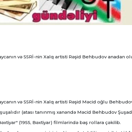
ycanın və SSRİ-nin Xalq artisti Rəşid Behbudov anadan olu
ycanın və SSRİ-nin Xalq artisti Rəşid Məcid oğlu Behbudo
lən şuşalıdır (atası tanınmış xanəndə Məcid Behbudov Şuşa
xtiyar" (1955, Bəxtiyar) filmlərində baş rollara çəkilib.