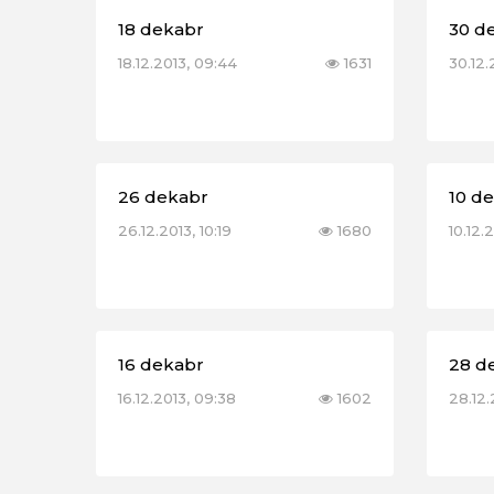
18 dekabr
30 d
18.12.2013, 09:44
1631
30.12.
26 dekabr
10 d
26.12.2013, 10:19
1680
10.12.2
16 dekabr
28 d
16.12.2013, 09:38
1602
28.12.