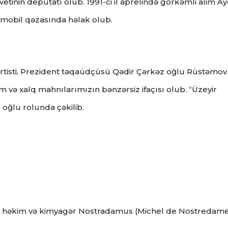
vetinin deputatı olub. 1991-ci il aprelində görkəmli alim A
mobil qəzasında həlak olub.
artisti, Prezident təqaüdçüsü Qədir Çərkəz oğlu Rüstəmov
m və xalq mahnılarımızın bənzərsiz ifaçısı olub. “Üzeyir
oğlu rolunda çəkilib.
qu, həkim və kimyagər Nostradamus (Michel de Nostredame