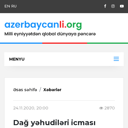
EN
RU
MENYU
Əsas səhifə
Xəbərlər
24.11.2020, 20:00
2870
Dağ yəhudiləri icması