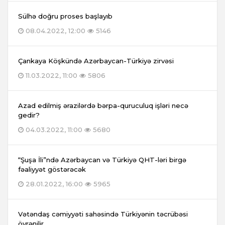
Sülhə doğru proses başlayıb
08.04.2022, 12:00
5146
Çankaya Köşkündə Azərbaycan-Türkiyə zirvəsi
11.03.2022, 11:00
5806
Azad edilmiş ərazilərdə bərpa-quruculuq işləri necə
gedir?
04.03.2022, 11:00
5680
“Şuşa İli”ndə Azərbaycan və Türkiyə QHT-ləri birgə
fəaliyyət göstərəcək
28.01.2022, 16:00
5965
Vətəndaş cəmiyyəti sahəsində Türkiyənin təcrübəsi
öyrənilir