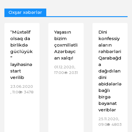
Oxşar xəbərlər
“Müxtəlif
Yaşasın
Dini
olsaq da
bizim
konfessiy
birlikdə
çoxmillətli
aların
güclüyük
Azərbayc
rəhbərləri
”
an xalqı!
Qarabağd
layihəsinə
a
01.12.2020,
start
dağıdılan
17:00
2031
verilib
dini
abidələrlə
23.06.2020
bağlı
, 11:00
3478
birgə
bəyanat
veriblər
25.11.2020,
09:00
4803