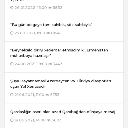
26.01.2022, 15:00
5852
"Bu gün bölgəyə tam sahibik, söz sahibiyik"
27.08.2021, 11:00
8154
"Beynəlxalq birliyi xəbərdar etmişdim ki, Ermənistan
müharibəyə hazırlaşır"
24.08.2021, 19:00
7443
Şuşa Bəyannaməsi Azərbaycan və Türkiyə diasporları
üçün Yol Xəritəsidir
21.06.2021, 11:00
5753
Qardaşlığın əsəri olan azad Qarabağdan dünyaya mesaj
18.06.2021, 14:00
5603