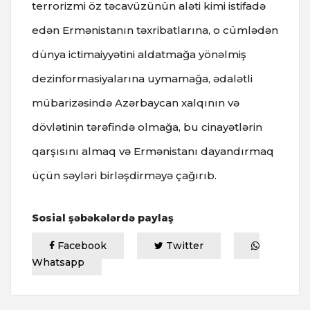
terrorizmi öz təcavüzünün aləti kimi istifadə
edən Ermənistanın təxribatlarına, o cümlədən
dünya ictimaiyyətini aldatmağa yönəlmiş
dezinformasiyalarına uymamağa, ədalətli
mübarizəsində Azərbaycan xalqının və
dövlətinin tərəfində olmağa, bu cinayətlərin
qarşısını almaq və Ermənistanı dayandırmaq
üçün səyləri birləşdirməyə çağırıb.
Sosial şəbəkələrdə paylaş
Facebook
Twitter
Whatsapp