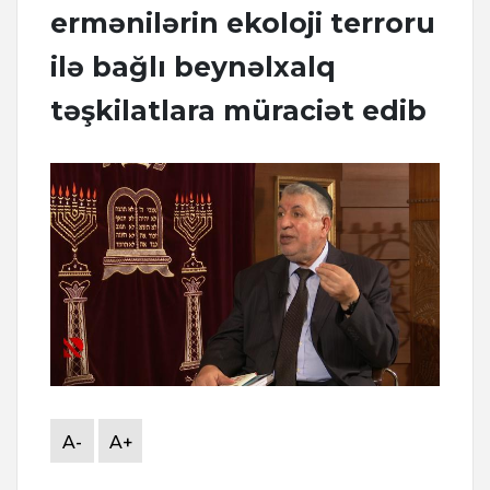
ermənilərin ekoloji terroru
ilə bağlı beynəlxalq
təşkilatlara müraciət edib
A-
A+