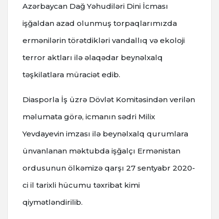
Azərbaycan Dağ Yəhudiləri Dini İcması
işğaldan azad olunmuş torpaqlarımızda
ermənilərin törətdikləri vandallıq və ekoloji
terror aktları ilə əlaqədar beynəlxalq
təşkilatlara müraciət edib.
Diasporla İş üzrə Dövlət Komitəsindən verilən
məlumata görə, icmanın sədri Milix
Yevdayevin imzası ilə beynəlxalq qurumlara
ünvanlanan məktubda işğalçı Ermənistan
ordusunun ölkəmizə qarşı 27 sentyabr 2020-
ci il tarixli hücumu təxribat kimi
qiymətləndirilib.