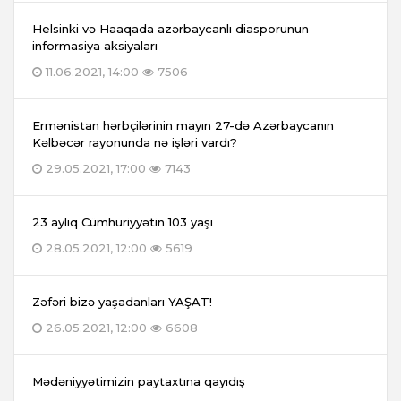
Helsinki və Haaqada azərbaycanlı diasporunun
informasiya aksiyaları
11.06.2021, 14:00
7506
Ermənistan hərbçilərinin mayın 27-də Azərbaycanın
Kəlbəcər rayonunda nə işləri vardı?
29.05.2021, 17:00
7143
23 aylıq Cümhuriyyətin 103 yaşı
28.05.2021, 12:00
5619
Zəfəri bizə yaşadanları YAŞAT!
26.05.2021, 12:00
6608
Mədəniyyətimizin paytaxtına qayıdış