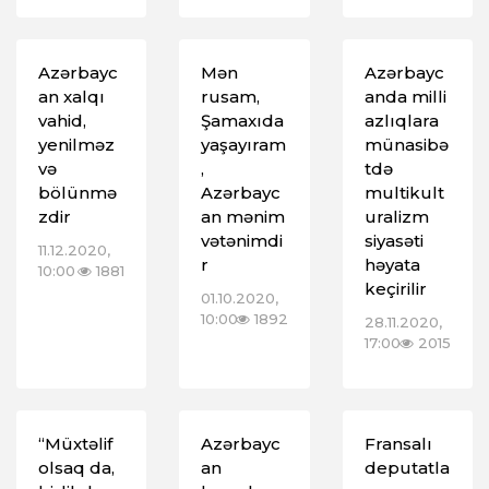
Azərbayc
Mən
Azərbayc
an xalqı
rusam,
anda milli
vahid,
Şamaxıda
azlıqlara
yenilməz
yaşayıram
münasibə
və
,
tdə
bölünmə
Azərbayc
multikult
zdir
an mənim
uralizm
vətənimdi
siyasəti
11.12.2020,
r
həyata
10:00
1881
keçirilir
01.10.2020,
10:00
1892
28.11.2020,
17:00
2015
“Müxtəlif
Azərbayc
Fransalı
olsaq da,
an
deputatla