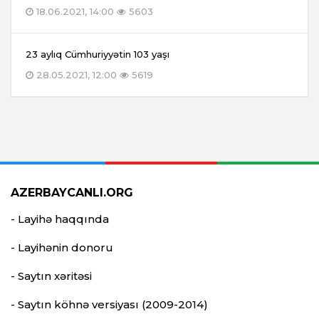
18.06.2021, 14:00
5603
23 aylıq Cümhuriyyətin 103 yaşı
28.05.2021, 12:00
5619
AZERBAYCANLI.ORG
- Layihə haqqında
- Layihənin donoru
- Saytın xəritəsi
- Saytın köhnə versiyası (2009-2014)