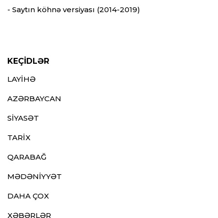
- Saytın köhnə versiyası (2014-2019)
KEÇİDLƏR
LAYİHƏ
AZƏRBAYCAN
SİYASƏT
TARİX
QARABAĞ
MƏDƏNİYYƏT
DAHA ÇOX
XƏBƏRLƏR