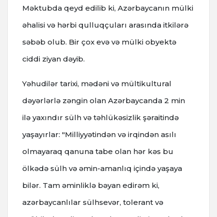
Məktubda qeyd edilib ki, Azərbaycanın mülki
əhalisi və hərbi qulluqçuları arasında itkilərə
səbəb olub. Bir çox evə və mülki obyektə
ciddi ziyan dəyib.
Yəhudilər tarixi, mədəni və mültikultural
dəyərlərlə zəngin olan Azərbaycanda 2 min
ilə yaxındır sülh və təhlükəsizlik şəraitində
yaşayırlar: "Milliyyətindən və irqindən asılı
olmayaraq qanuna tabe olan hər kəs bu
ölkədə sülh və əmin-amanlıq içində yaşaya
bilər. Tam əminliklə bəyan edirəm ki,
azərbaycanlılar sülhsevər, tolerant və