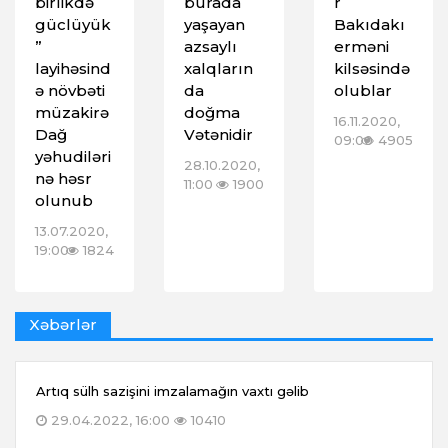
birlikdə
burada
r
güclüyük
yaşayan
Bakıdakı
”
azsaylı
erməni
layihəsind
xalqların
kilsəsində
ə növbəti
da
olublar
müzakirə
doğma
16.11.2020,
Dağ
Vətənidir
09:00
4905
yəhudiləri
28.10.2020,
nə həsr
11:00
1900
olunub
13.07.2020,
19:00
1824
Xəbərlər
Artıq sülh sazişini imzalamağın vaxtı gəlib
29.04.2022, 16:00
10410