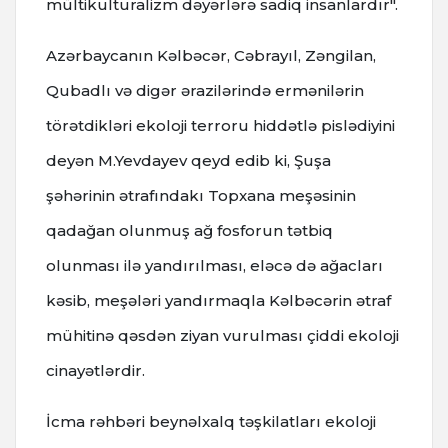
mültikulturalizm dəyərlərə sadiq insanlardır".
Azərbaycanın Kəlbəcər, Cəbrayıl, Zəngilan,
Qubadlı və digər ərazilərində ermənilərin
törətdikləri ekoloji terroru hiddətlə pislədiyini
deyən M.Yevdayev qeyd edib ki, Şuşa
şəhərinin ətrafındakı Topxana meşəsinin
qadağan olunmuş ağ fosforun tətbiq
olunması ilə yandırılması, eləcə də ağacları
kəsib, meşələri yandırmaqla Kəlbəcərin ətraf
mühitinə qəsdən ziyan vurulması çiddi ekoloji
cinayətlərdir.
İcma rəhbəri beynəlxalq təşkilatları ekoloji