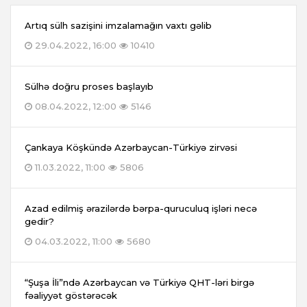
Artıq sülh sazişini imzalamağın vaxtı gəlib
29.04.2022, 16:00
10410
Sülhə doğru proses başlayıb
08.04.2022, 12:00
5146
Çankaya Köşkündə Azərbaycan-Türkiyə zirvəsi
11.03.2022, 11:00
5806
Azad edilmiş ərazilərdə bərpa-quruculuq işləri necə
gedir?
04.03.2022, 11:00
5680
“Şuşa İli”ndə Azərbaycan və Türkiyə QHT-ləri birgə
fəaliyyət göstərəcək