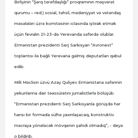
Birliyinin “Şərq tərəfdaşlığı” proqramının məşvərət
qurumu – red.) sosial, təhsil, mədəniyyət və vətəndaş
məsələləri üzrə komitəsinin iclasında iştirak etmək
üçün fevralın 21-23-də Yerevanda səfərdə olublar.
Ermənistan prezidenti Serj Sarkisyan “Avronest”
toplantısı ilə bağlı Yerevana gəlmiş deputatları qəbul
edib.
Milli Məclisin üzvü Azay Quliyev Ermənistana səfərinin
yekunlarına dair təəssüratını jurnalistlərlə bölüşüb.
“Ermənistan prezidenti Serj Sərkisyanla görüşdə hər
hansı bir formada sülhə yaxınlaşacaq, konstruktiv
məcraya yönələcək mövqenin şahidi olmadıq”, - deyə
o bildirib.