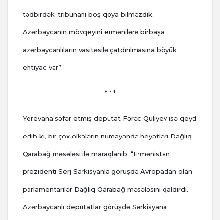
tədbirdəki tribunanı boş qoya bilməzdik.
Azərbaycanın mövqeyini ermənilərə birbaşa
azərbaycanlıların vasitəsilə çatdırılmasına böyük
ehtiyac var”.
* * *
Yerevana səfər etmiş deputat Fərəc Quliyev isə qeyd
edib ki, bir çox ölkələrin nümayəndə heyətləri Dağlıq
Qarabağ məsələsi ilə maraqlanıb: “Ermənistan
prezidenti Serj Sarkisyanla görüşdə Avropadan olan
parlamentarilər Dağlıq Qarabağ məsələsini qaldırdı.
Azərbaycanlı deputatlar görüşdə Sərkisyana