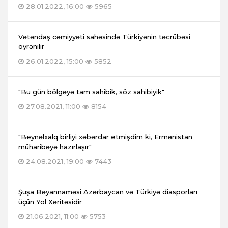
28.01.2022, 16:00
5965
Vətəndaş cəmiyyəti sahəsində Türkiyənin təcrübəsi
öyrənilir
26.01.2022, 15:00
5852
"Bu gün bölgəyə tam sahibik, söz sahibiyik"
27.08.2021, 11:00
8154
"Beynəlxalq birliyi xəbərdar etmişdim ki, Ermənistan
müharibəyə hazırlaşır"
24.08.2021, 19:00
7443
Şuşa Bəyannaməsi Azərbaycan və Türkiyə diasporları
üçün Yol Xəritəsidir
21.06.2021, 11:00
5753