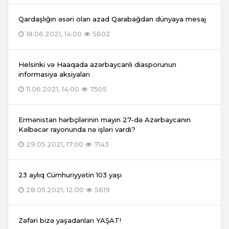
Qardaşlığın əsəri olan azad Qarabağdan dünyaya mesaj
18.06.2021, 14:00
5602
Helsinki və Haaqada azərbaycanlı diasporunun
informasiya aksiyaları
11.06.2021, 14:00
7505
Ermənistan hərbçilərinin mayın 27-də Azərbaycanın
Kəlbəcər rayonunda nə işləri vardı?
29.05.2021, 17:00
7143
23 aylıq Cümhuriyyətin 103 yaşı
28.05.2021, 12:00
5619
Zəfəri bizə yaşadanları YAŞAT!