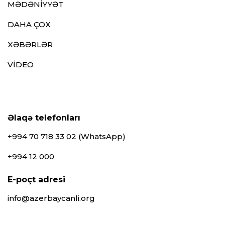
MƏDƏNİYYƏT
DAHA ÇOX
XƏBƏRLƏR
VİDEO
Əlaqə telefonları
+994 70 718 33 02 (WhatsApp)
+994 12 000
E-poçt adresi
info@azerbaycanli.org