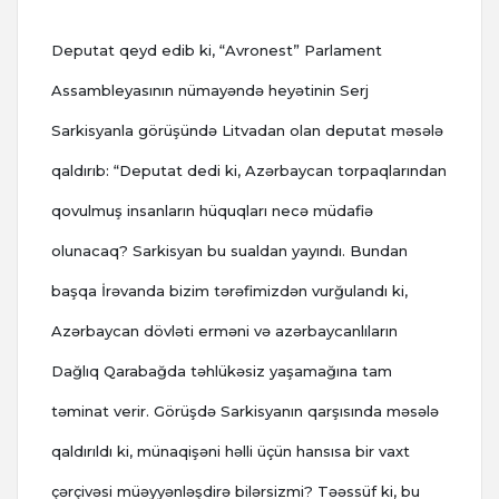
Deputat qeyd edib ki, “Avronest” Parlament
Assambleyasının nümayəndə heyətinin Serj
Sarkisyanla görüşündə Litvadan olan deputat məsələ
qaldırıb: “Deputat dedi ki, Azərbaycan torpaqlarından
qovulmuş insanların hüquqları necə müdafiə
olunacaq? Sarkisyan bu sualdan yayındı. Bundan
başqa İrəvanda bizim tərəfimizdən vurğulandı ki,
Azərbaycan dövləti erməni və azərbaycanlıların
Dağlıq Qarabağda təhlükəsiz yaşamağına tam
təminat verir. Görüşdə Sarkisyanın qarşısında məsələ
qaldırıldı ki, münaqişəni həlli üçün hansısa bir vaxt
çərçivəsi müəyyənləşdirə bilərsizmi? Təəssüf ki, bu