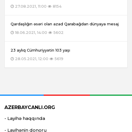
27.08.2021, 11:00
8154
Qardaşlığın əsəri olan azad Qarabağdan dünyaya mesaj
18.06.2021, 14:00
5602
23 aylıq Cümhuriyyətin 103 yaşı
28.05.2021, 12:00
5619
AZERBAYCANLI.ORG
- Layihə haqqında
- Layihənin donoru