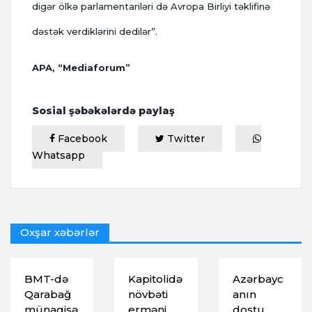
digər ölkə parlamentariləri də Avropa Birliyi təklifinə
dəstək verdiklərini dedilər”.
APA, “Mediaforum”
Sosial şəbəkələrdə paylaş
Facebook
Twitter
Whatsapp
Oxşar xəbərlər
BMT-də
Kapitolidə
Azərbayc
Qarabağ
növbəti
anın
münaqişə
erməni
dostu