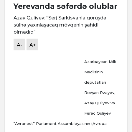
Yerevanda səfərdə olublar
Azay Quliyev: “Serj Sarkisyanla görüşdə
sülhə yaxınlaşacaq mövqenin şahidi
olmadıq”
A-
A+
Azərbaycan Milli
Məclisinin
deputatları
Rövşən Rzayev,
Azay Quliyev və
Fərəc Quliyev
“Avronest” Parlament Assambleyasının (Avropa