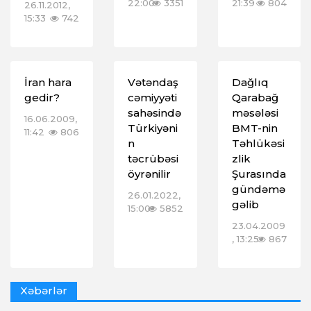
22:00
3351
21:39
804
26.11.2012,
15:33
742
İran hara
Vətəndaş
Dağlıq
gedir?
cəmiyyəti
Qarabağ
sahəsində
məsələsi
16.06.2009,
Türkiyəni
BMT-nin
11:42
806
n
Təhlükəsi
təcrübəsi
zlik
öyrənilir
Şurasında
gündəmə
26.01.2022,
gəlib
15:00
5852
23.04.2009
, 13:25
867
Xəbərlər