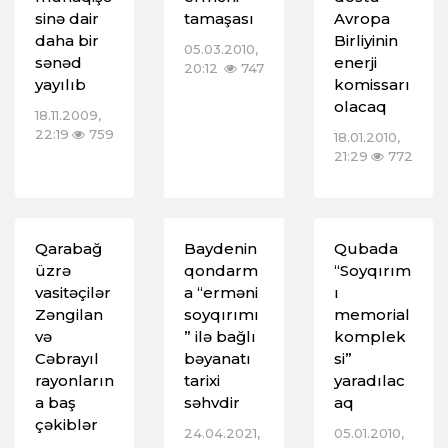
sinə dair
tamaşası
Avropa
daha bir
Birliyinin
05.03.2010,
sənəd
enerji
20:12
747
yayılıb
komissarı
olacaq
18.11.2009,
22:19
759
18.01.2010,
21:29
772
Qarabağ
Baydenin
Qubada
üzrə
qondarm
“Soyqırım
vasitəçilər
a “erməni
ı
Zəngilan
soyqırımı
memorial
və
” ilə bağlı
komplek
Cəbrayıl
bəyanatı
si”
rayonların
tarixi
yaradılac
a baş
səhvdir
aq
çəkiblər
24.04.2021,
05.01.2010,