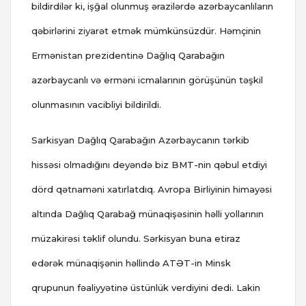
bildirdilər ki, işğal olunmuş ərazilərdə azərbaycanlıların
qəbirlərini ziyarət etmək mümkünsüzdür. Həmçinin
Ermənistan prezidentinə Dağlıq Qarabağın
azərbaycanlı və erməni icmalarının görüşünün təşkil
olunmasının vacibliyi bildirildi.
Sarkisyan Dağlıq Qarabağın Azərbaycanın tərkib
hissəsi olmadığını deyəndə biz BMT-nin qəbul etdiyi
dörd qətnaməni xatırlatdıq. Avropa Birliyinin himayəsi
altında Dağlıq Qarabağ münaqişəsinin həlli yollarının
müzakirəsi təklif olundu. Sərkisyan buna etiraz
edərək münaqişənin həllində ATƏT-in Minsk
qrupunun fəaliyyətinə üstünlük verdiyini dedi. Lakin