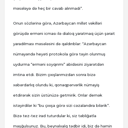
məsələyə də heç bir cavab alınmadı”.
Onun sözlərinə görə, Azərbaycan millət vəkilləri
görüşdə erməni icması ilə dialoq yaratmaq üçün şərait
yaradılması məsələsini də qaldırıblar: “Azərbaycan
nümayəndə heyəti protokola görə təyin olunmuş
uydurma “erməni soyqırımı” abidəsini ziyarətdən
imtina etdi. Bizim çıxışlarımızdan sonra bizə
xəbərdarlıq olundu ki, qonaqpərvərlik nümayiş
etdirərək sizin üstünüzə getmirik. Onlar demək
istəyirdilər ki “bu çıxışa görə sizi cəzalandıra bilərik”.
Bizə tez-tez irad tuturdular ki, siz təbliğatla
məşğulsunuz. Bu, beynəlxalq tədbir idi, biz də həmin