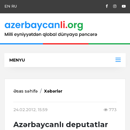
EN
RU
MENYU
Əsas səhifə
Xəbərlər
24.02.2012, 15:59
773
Azərbaycanlı deputatlar