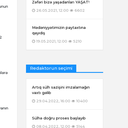
Zəfəri bizə yaşadanları YAŞAT!
lunun
26.05.2021, 12:00
6602
Mədəniyyətimizin paytaxtına
qayıdış
 2
19.05.2021, 12:00
5210
Redaktorun seçimi
lərə
Artıq sülh sazişini imzalamağın
vaxtı gəlib
29.04.2022, 16:00
10400
yanın
Sülhə doğru proses başlayıb
08.04.2022, 12:00
5144