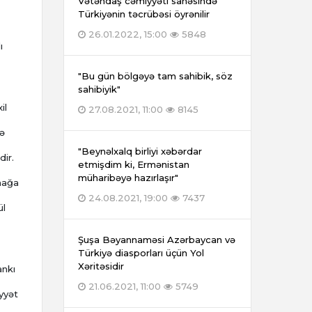
Vətəndaş cəmiyyəti sahəsində
Türkiyənin təcrübəsi öyrənilir
26.01.2022, 15:00
5848
ı
"Bu gün bölgəyə tam sahibik, söz
sahibiyik"
il
27.08.2021, 11:00
8145
də
"Beynəlxalq birliyi xəbərdar
dir.
etmişdim ki, Ermənistan
müharibəyə hazırlaşır"
lmağa
24.08.2021, 19:00
7437
ül
Şuşa Bəyannaməsi Azərbaycan və
Türkiyə diasporları üçün Yol
Xəritəsidir
ankı
21.06.2021, 11:00
5749
iyyət