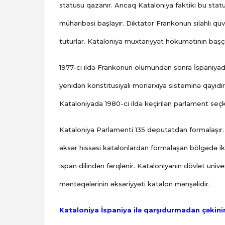
statusu qazanır. Ancaq Kataloniya faktiki bu stat
müharibəsi başlayır. Diktator Frankonun silahlı qüvv
tuturlar. Kataloniya muxtariyyət hökumətinin başç
1977-ci ildə Frankonun ölümündən sonra İspaniyad
yenidən konstitusiyalı monarxiya sisteminə qayıdır
Kataloniyada 1980-ci ildə keçirilən parlament seçki
Kataloniya Parlamenti 135 deputatdan formalaşır. K
əksər hissəsi katalonlardan formalaşan bölgədə iki r
ispan dilindən fərqlənir. Kataloniyanın dövlət unive
məntəqələrinin əksəriyyəti katalon mənşəlidir.
Kataloniya İspaniya ilə qarşıdurmadan çəkini