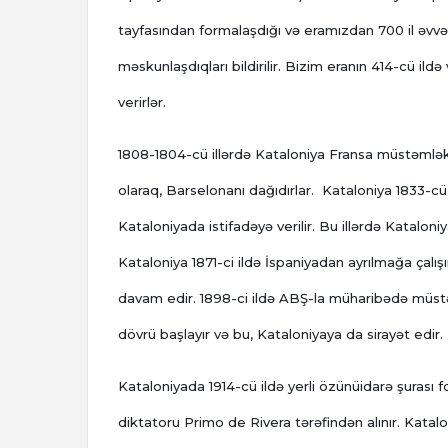
tayfasından formalaşdığı və eramızdan 700 il əvvəl
məskunlaşdıqları bildirilir. Bizim eranın 414-cü ild
verirlər.
1808-1804-cü illərdə Kataloniya Fransa müstəmləkə
olaraq, Barselonanı dağıdırlar. Kataloniya 1833-cü 
Kataloniyada istifadəyə verilir. Bu illərdə Kataloni
Kataloniya 1871-ci ildə İspaniyadan ayrılmağa çalış
davam edir. 1898-ci ildə ABŞ-la müharibədə müstəm
dövrü başlayır və bu, Kataloniyaya da sirayət edir.
Kataloniyada 1914-cü ildə yerli özünüidarə şurası f
diktatoru Primo de Rivera tərəfindən alınır. Katalo