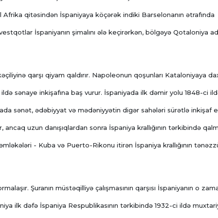
 Afrika qitəsindən İspaniyaya köçərək indiki Barselonanın ətrafında
ə vestqotlar İspaniyanın şimalını ələ keçirərkən, bölgəyə Qotaloniya ad
çiliyinə qarşı qiyam qaldırır. Napoleonun qoşunları Kataloniyaya dax
ildə sənaye inkişafına baş vurur. İspaniyada ilk dəmir yolu 1848-ci il
yada sənət, ədəbiyyat və mədəniyyətin digər sahələri sürətlə inkişaf e
ır, ancaq uzun danışıqlardan sonra İspaniya krallığının tərkibində qa
ləkələri - Kuba və Puerto-Rikonu itirən İspaniya krallığının tənəzz
ormalaşır. Şuranın müstəqilliyə çalışmasının qarşısı İspaniyanın o zam
niya ilk dəfə İspaniya Respublikasının tərkibində 1932-ci ildə muxtar