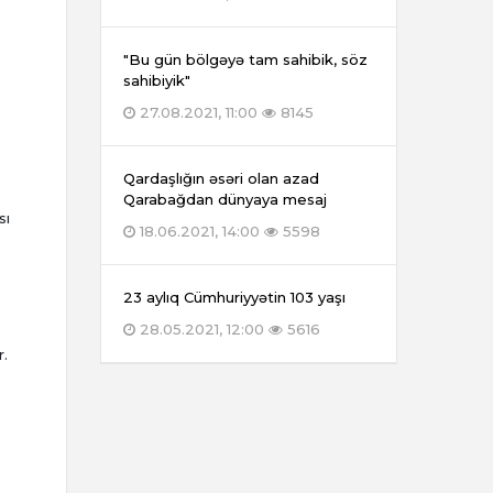
"Bu gün bölgəyə tam sahibik, söz
sahibiyik"
27.08.2021, 11:00
8145
Qardaşlığın əsəri olan azad
Qarabağdan dünyaya mesaj
sı
18.06.2021, 14:00
5598
23 aylıq Cümhuriyyətin 103 yaşı
28.05.2021, 12:00
5616
r.