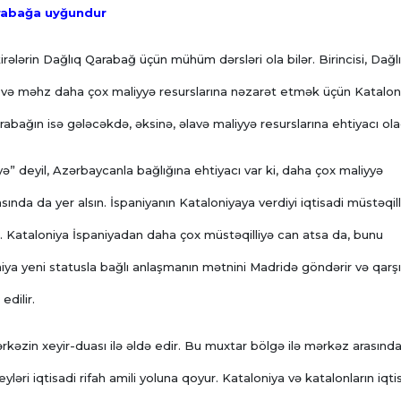
Qarabağa uyğundur
rələrin Dağlıq Qarabağ üçün mühüm dərsləri ola bilər. Birincisi, Dağl
ir və məhz daha çox maliyyə resurslarına nəzarət etmək üçün Katalon
arabağın isə gələcəkdə, əksinə, əlavə maliyyə resurslarına ehtiyacı ol
ə” deyil, Azərbaycanla bağlığına ehtiyacı var ki, daha çox maliyyə
ında da yer alsın. İspaniyanın Kataloniyaya verdiyi iqtisadi müstəqill
 Kataloniya İspaniyadan daha çox müstəqilliyə can atsa da, bunu
iya yeni statusla bağlı anlaşmanın mətnini Madridə göndərir və qarşıl
edilir.
rkəzin xeyir-duası ilə əldə edir. Bu muxtar bölgə ilə mərkəz arasında
ləri iqtisadi rifah amili yoluna qoyur. Kataloniya və katalonların iqti