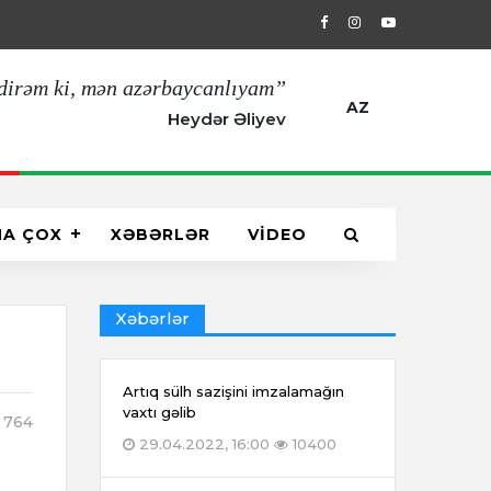
29.04.2022, 16:00
Artıq sülh sazişin
dirəm ki, mən azərbaycanlıyam”
AZ
Heydər Əliyev
HA ÇOX
XƏBƏRLƏR
VİDEO
Xəbərlər
Artıq sülh sazişini imzalamağın
vaxtı gəlib
764
29.04.2022, 16:00
10400