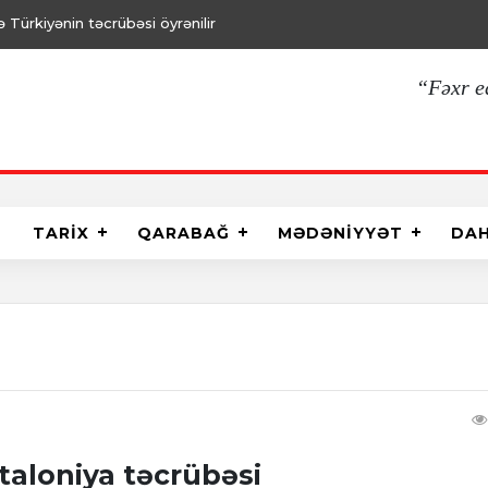
Türkiyənin təcrübəsi öyrənilir
“Fəxr e
TARİX
QARABAĞ
MƏDƏNİYYƏT
DA
aloniya təcrübəsi