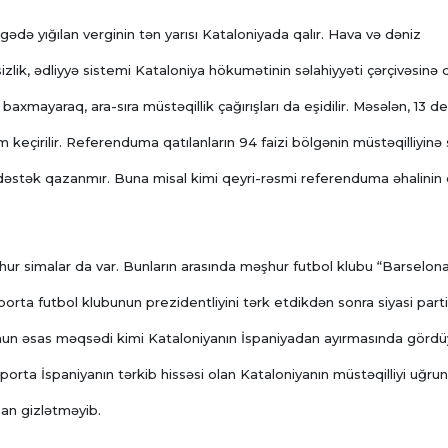
lgədə yığılan verginin tən yarısı Kataloniyada qalır. Hava və dəniz
sizlik, ədliyyə sistemi Kataloniya hökumətinin səlahiyyəti çərçivəsinə d
 baxmayaraq, ara-sıra müstəqillik çağırışları da eşidilir. Məsələn, 13 d
eçirilir. Referenduma qatılanların 94 faizi bölgənin müstəqilliyinə
dəstək qazanmır. Buna misal kimi qeyri-rəsmi referenduma əhalinin
hur simalar da var. Bunların arasında məşhur futbol klubu “Barselon
orta futbol klubunun prezidentliyini tərk etdikdən sonra siyasi part
rumun əsas məqsədi kimi Kataloniyanın İspaniyadan ayırmasında görd
aporta İspaniyanın tərkib hissəsi olan Kataloniyanın müstəqilliyi uğru
aman gizlətməyib.