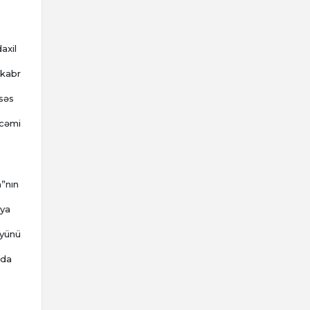
axil
ekabr
 səs
 cəmi
a”nın
iya
üyünü
nda