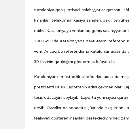
Kataloniya geniş iqtisadi səlahiyyətlər qazanır. Bö
limanları, telekomunikasiya sahələri, daxili təhlükə
edilir. Kataloniyaya verilən bu geniş səlahiyyətlərə
2009-cu ildə Kataloniyada qeyri-rəsmi referendum k
verir. Ancaq bu referenduma katalonlar arasında 
30 faizinin qatıldığını göstərmək kifayətdir.
Kataloniyanın müstəqllik tərəfdarları arasında məş
prezidenti Huan Laportanın adını çəkmək olar. Lap
təsis edəcəyini söyləyib. Laporta yeni siyasi qu
deyib. Əvvəllər də separatçı şüarlarla çıxış edən L
fəaliyyət göstərən insanları dəstəklədiyini heç z