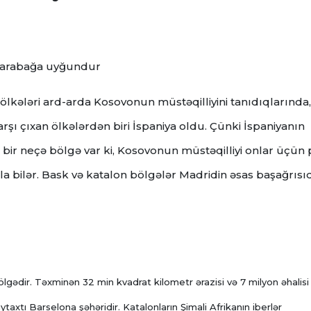
q Qarabağa uyğundur
ölkələri ard-arda Kosovonun müstəqilliyini tanıdıqlarında,
rşı çıxan ölkələrdən biri İspaniya oldu. Çünki İspaniyanın
bir neçə bölgə var ki, Kosovonun müstəqilliyi onlar üçün 
la bilər. Bask və katalon bölgələr Madridin əsas başağrısıd
gədir. Təxminən 32 min kvadrat kilometr ərazisi və 7 milyon əhalisi 
aytaxtı Barselona şəhəridir. Katalonların Şimali Afrikanın iberlər