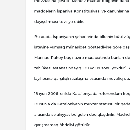
mövzusuna çevrilir. Mərkəz muxtar bölgənin daha bö
maddələrin İspaniya Konstitusiyası və qanunlarına 
dəyişdirməsi tövsiyə edilir.
Bu arada İspaniyanın şəhərlərində ölkənin bütövlüy
istəyinə yumşaq münasibət göstərdiyinə görə baş 
Marinao Rahoy baş nazirə müraciətində bunları deyir
təhlükəsi astanasındayıq. Bu yolun sonu yoxdur”. 
layihəsinə qarşılıqlı razılaşma əsasında müvafiq düzə
18 iyun 2006-cı ildə Kataloniyada referendum keç
Bununla da Kataloniyanın muxtar statusu bir qədər 
arasında səlahiyyət bölgüləri dəqiqləşdirilir. Madr
qarışmamaq öhdəliyi götürür.