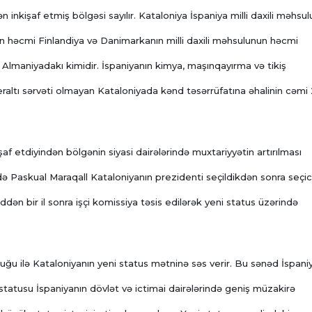
 inkişaf etmiş bölgəsi sayılır. Kataloniya İspaniya milli daxili məhsu
unun həcmi Finlandiya və Danimarkanın milli daxili məhsulunun həcmi
 Almaniyadakı kimidir. İspaniyanın kimya, maşınqayırma və tikiş
eraltı sərvəti olmayan Kataloniyada kənd təsərrüfatına əhalinin cəmi
f etdiyindən bölgənin siyasi dairələrində muxtariyyətin artırılması
askual Maraqall Kataloniyanın prezidenti seçildikdən sonra seçici
dən bir il sonra işçi komissiya təsis edilərək yeni status üzərində
uğu ilə Kataloniyanın yeni status mətninə səs verir. Bu sənəd İspani
 statusu İspaniyanın dövlət və ictimai dairələrində geniş müzakirə