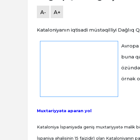
A-
A+
Kataloniyanın iqtisadi müstəqilliyi Dağlı
Avropa 
buna qa
özündə 
örnək o
Muxtariyyətə aparan yol
Kataloniya İspaniyada geniş muxtariyyətə malik böl
İspaniya əhalisinin 15 faizidir) olan Kataloniyanın p