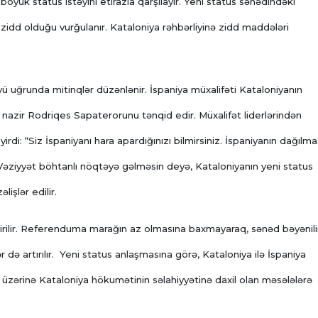
yük status istəyini etirazla qarşılayır. Yeni status sənədindəki
zidd olduğu vurğulanır. Kataloniya rəhbərliyinə zidd maddələri
ü uğrunda mitinqlər düzənlənir. İspaniya müxalifəti Kataloniyanın
nazir Rodriqes Sapaterorunu tənqid edir. Müxalifət liderlərindən
di: “Siz İspaniyanı hara apardığınızı bilmirsiniz. İspaniyanın dağılma
Vəziyyət böhtanlı nöqtəyə gəlməsin deyə, Kataloniyanın yeni status
lişlər edilir.
irilir. Referenduma marağın az olmasına baxmayaraq, sənəd bəyənili
də artırılır. Yeni status anlaşmasına görə, Kataloniya ilə İspaniya
id üzərinə Kataloniya hökumətinin səlahiyyətinə daxil olan məsələlərə