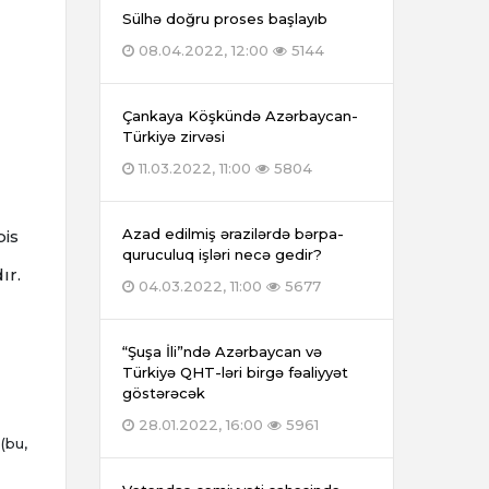
Sülhə doğru proses başlayıb
08.04.2022, 12:00
5144
Çankaya Köşkündə Azərbaycan-
Türkiyə zirvəsi
11.03.2022, 11:00
5804
Azad edilmiş ərazilərdə bərpa-
pis
quruculuq işləri necə gedir?
ır.
04.03.2022, 11:00
5677
“Şuşa İli”ndə Azərbaycan və
Türkiyə QHT-ləri birgə fəaliyyət
göstərəcək
28.01.2022, 16:00
5961
(bu,