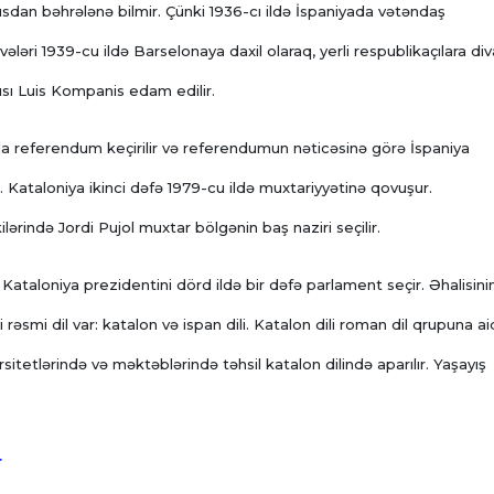
usdan bəhrələnə bilmir. Çünki 1936-cı ildə İspaniyada vətəndaş
ələri 1939-cu ildə Barselonaya daxil olaraq, yerli respublikaçılara di
ısı Luis Kompanis edam edilir.
a referendum keçirilir və referendumun nəticəsinə görə İspaniya
. Kataloniya ikinci dəfə 1979-cu ildə muxtariyyətinə qovuşur.
lərində Jordi Pujol muxtar bölgənin baş naziri seçilir.
ataloniya prezidentini dörd ildə bir dəfə parlament seçir. Əhalisini
əsmi dil var: katalon və ispan dili. Katalon dili roman dil qrupuna aid
rsitetlərində və məktəblərində təhsil katalon dilində aparılır. Yaşayış
r