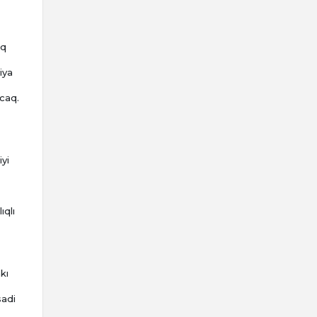
ıq
iya
acaq.
iyi
ıqlı
kı
sadi