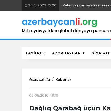
26.01.2022, 15:00
Vətəndaş cəmiyyəti sahəsində 
LAYİHƏ
AZƏRBAYCAN
SİYASƏT
Əsas səhifə
Xəbərlər
05.06.2010, 19:19
Dağlıq Qarabağ üçün Kat