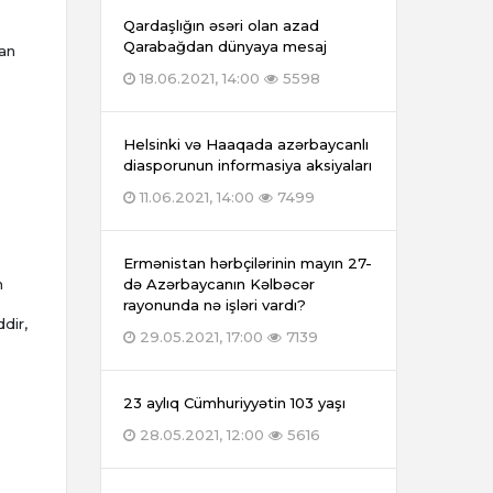
Qardaşlığın əsəri olan azad
Qarabağdan dünyaya mesaj
van
18.06.2021, 14:00
5598
Helsinki və Haaqada azərbaycanlı
diasporunun informasiya aksiyaları
11.06.2021, 14:00
7499
Ermənistan hərbçilərinin mayın 27-
n
də Azərbaycanın Kəlbəcər
rayonunda nə işləri vardı?
dir,
29.05.2021, 17:00
7139
23 aylıq Cümhuriyyətin 103 yaşı
28.05.2021, 12:00
5616