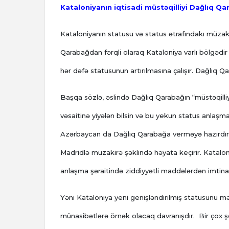
Kataloniyanın iqtisadi müstəqilliyi Dağlıq 
Kataloniyanın statusu və status ətrafındakı müzaki
Qarabağdan fərqli olaraq Kataloniya varlı bölgəd
hər dəfə statusunun artırılmasına çalışır. Dağlıq Q
Başqa sözlə, əslində Dağlıq Qarabağın “müstəqilliy
vəsaitinə yiyələn bilsin və bu yekun status anlaşmas
Azərbaycan da Dağlıq Qarabağa verməyə hazırdır.
Madridlə müzakirə şəklində həyata keçirir. Katalon
anlaşma şəraitində ziddiyyətli maddələrdən imtina 
Yəni Kataloniya yeni genişləndirilmiş statusunu mə
münasibətlərə örnək olacaq davranışdır. Bir çox şey