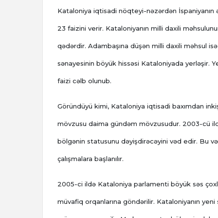
Kataloniya iqtisadi nöqteyi-nəzərdən İspaniyanın ən
23 faizini verir. Kataloniyanın milli daxili məhsul
qədərdir. Adambaşına düşən milli daxili məhsul isə
sənayesinin böyük hissəsi Kataloniyada yerləşir. Y
faizi cəlb olunub.
Göründüyü kimi, Kataloniya iqtisadi baxımdan inkişa
mövzusu daima gündəm mövzusudur. 2003-cü ildə P
bölgənin statusunu dəyişdirəcəyini vəd edir. Bu vəd
çalışmalara başlanılır.
2005-ci ildə Kataloniya parlamenti böyük səs çoxl
müvafiq orqanlarına göndərilir. Kataloniyanın yeni