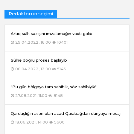
Redaktorun seçimi
Artıq sülh sazişini imzalamağın vaxtı gəlib
29.04.2022, 16:00
10401
Sülhə doğru proses başlayıb
08.04.2022, 12:00
5145
"Bu gün bölgəyə tam sahibik, söz sahibiyik"
27.08.2021, 11:00
8148
Qardaşlığın əsəri olan azad Qarabağdan dünyaya mesaj
18.06.2021, 14:00
5600