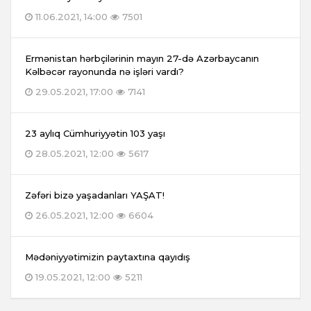
11.06.2021, 14:00
7501
Ermənistan hərbçilərinin mayın 27-də Azərbaycanın
Kəlbəcər rayonunda nə işləri vardı?
29.05.2021, 17:00
7141
23 aylıq Cümhuriyyətin 103 yaşı
28.05.2021, 12:00
5617
Zəfəri bizə yaşadanları YAŞAT!
26.05.2021, 12:00
6604
Mədəniyyətimizin paytaxtına qayıdış
19.05.2021, 12:00
5211