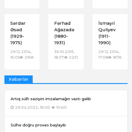
Sərdar
Fərhad
İsmayıl
Əsəd
Ağazadə
Quliyev
(1929-
(1880-
(1911-
1975)
1931)
1990)
29.12.2014,
30.10.2015,
29.12.2014,
16:05
2168
18:37
2251
17:08
1876
Xəbərlər
Artıq sülh sazişini imzalamağın vaxtı gəlib
29.04.2022, 16:00
10401
Sülhə doğru proses başlayıb