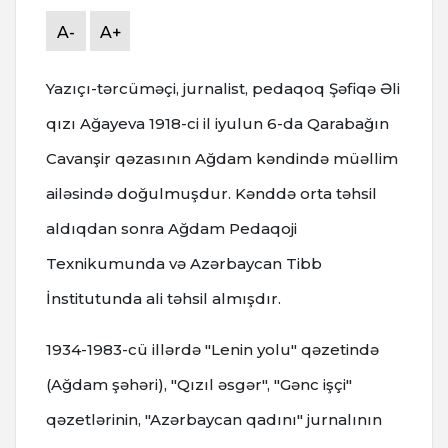
A-
A+
Yazıçı-tərcüməçi, jurnalist, pedaqoq Şəfiqə Əli
qızı Ağayeva 1918-ci il iyulun 6-da Qarabağın
Cavanşir qəzasının Ağdam kəndində müəllim
ailəsində doğulmuşdur. Kənddə orta təhsil
aldıqdan sonra Ağdam Pedaqoji
Texnikumunda və Azərbaycan Tibb
İnstitutunda ali təhsil almışdır.
1934-1983-cü illərdə "Lenin yolu" qəzetində
(Ağdam şəhəri), "Qızıl əsgər", "Gənc işçi"
qəzetlərinin, "Azərbaycan qadını" jurnalının