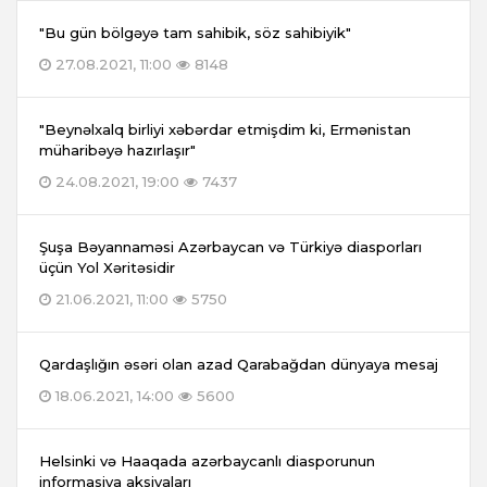
"Bu gün bölgəyə tam sahibik, söz sahibiyik"
27.08.2021, 11:00
8148
"Beynəlxalq birliyi xəbərdar etmişdim ki, Ermənistan
müharibəyə hazırlaşır"
24.08.2021, 19:00
7437
Şuşa Bəyannaməsi Azərbaycan və Türkiyə diasporları
üçün Yol Xəritəsidir
21.06.2021, 11:00
5750
Qardaşlığın əsəri olan azad Qarabağdan dünyaya mesaj
18.06.2021, 14:00
5600
Helsinki və Haaqada azərbaycanlı diasporunun
informasiya aksiyaları