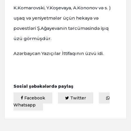
K.Komarovski, Y.Koşevaya, A.Kononov və s. )
uşaq və yeniyetmələr üçün hekayə və
povestləri Ş.Ağayevanın tərcüməsində işıq
üzü görmüşdür.
Azərbaycan Yazıçılar İttifaqının üzvü idi.
Sosial şəbəkələrdə paylaş
Facebook
Twitter
Whatsapp