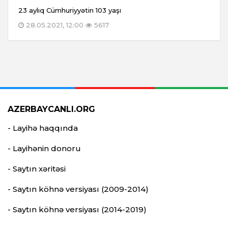
23 aylıq Cümhuriyyətin 103 yaşı
28.05.2021, 12:00
5617
AZERBAYCANLI.ORG
- Layihə haqqında
- Layihənin donoru
- Saytın xəritəsi
- Saytın köhnə versiyası (2009-2014)
- Saytın köhnə versiyası (2014-2019)