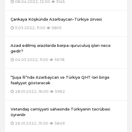
08.04.2022, 12:00
5145
Çankaya Köşkündə Azərbaycan-Türkiyə zirvəsi
11.03.2022, 11:00
5805
Azad edilmiş ərazilərdə bərpa-quruculuq işləri necə
gedir?
04.03.2022, 11:00
5678
“Şuşa İli”ndə Azərbaycan və Türkiyə QHT-ləri birgə
fəaliyyət göstərəcək
28.01.2022, 16:00
5962
Vətəndaş cəmiyyəti sahəsində Türkiyənin təcrübəsi
öyrənilir
26.01.2022, 15:00
5849