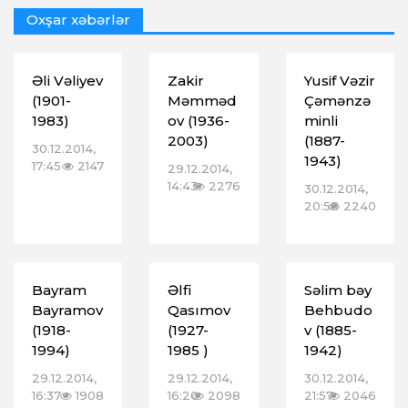
Oxşar xəbərlər
Əli Vəliyev
Zakir
Yusif Vəzir
(1901-
Məmməd
Çəmənzə
1983)
ov (1936-
minli
2003)
(1887-
30.12.2014,
1943)
17:45
2147
29.12.2014,
14:43
2276
30.12.2014,
20:58
2240
Bayram
Əlfi
Səlim bəy
Bayramov
Qasımov
Behbudo
(1918-
(1927-
v (1885-
1994)
1985 )
1942)
29.12.2014,
29.12.2014,
30.12.2014,
16:37
1908
16:20
2098
21:57
2046