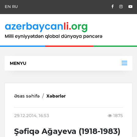
EN
RU
MENYU
Əsas səhifə
Xəbərlər
29.12.2014, 16:53
1875
Şəfiqə Ağayeva (1918-1983)