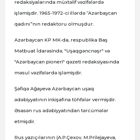
redaksiyalarında müxtəlif vəzifələrdə
işləmişdir. 1965-1972-ci illərdə “Azərbaycan
qadını”nın redaktoru olmuşdur.
Azərbaycan KP MK-da, respublika Baş
Mətbuat İdarəsində, "Uşaqgəncnəşr" və
"Azərbaycan pioneri" qəzeti redaksiyasında
məsul vəzifələrdə işləmişdir.
Şəfiqə Ağayeva Azərbaycan uşaq
ədəbiyyatının inkişafına töhfələr vermişdir.
Əsasən rus ədəbiyyatından tərcümələr
etmişdir.
Rus yazıçılarının (A.P.Çexov, M.Prilejayeva,