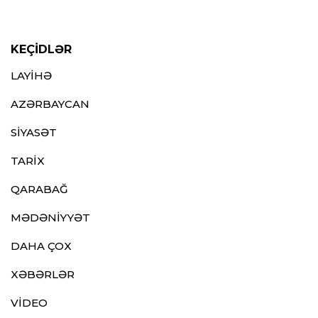
KEÇİDLƏR
LAYİHƏ
AZƏRBAYCAN
SİYASƏT
TARİX
QARABAĞ
MƏDƏNİYYƏT
DAHA ÇOX
XƏBƏRLƏR
VİDEO