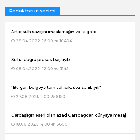
Redaktorun seçimi
Artıq sülh sazişini imzalamağın vaxtı gəlib
29.04.2022, 16:00
10404
Sülhə doğru proses başlayıb
08.04.2022, 12:00
5145
"Bu gün bölgəyə tam sahibik, söz sahibiyik"
27.08.2021, 11:00
8150
Qardaşlığın əsəri olan azad Qarabağdan dünyaya mesaj
18.06.2021, 14:00
5600