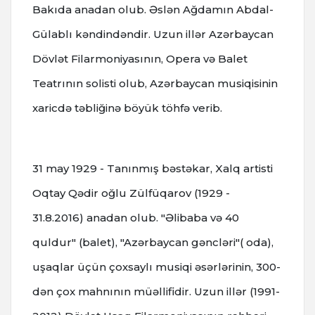
Bakıda anadan olub. Əslən Ağdamın Abdal-
Gülablı kəndindəndir. Uzun illər Azərbaycan
Dövlət Filarmoniyasının, Opera və Balet
Teatrının solisti olub, Azərbaycan musiqisinin
xaricdə təbliğinə böyük töhfə verib.
31 may 1929 - Tanınmış bəstəkar, Xalq artisti
Oqtay Qədir oğlu Zülfüqarov (1929 -
31.8.2016) anadan olub. "Əlibaba və 40
quldur" (balet), "Azərbaycan gəncləri"( oda),
uşaqlar üçün çoxsaylı musiqi əsərlərinin, 300-
dən çox mahnının müəllifidir. Uzun illər (1991-