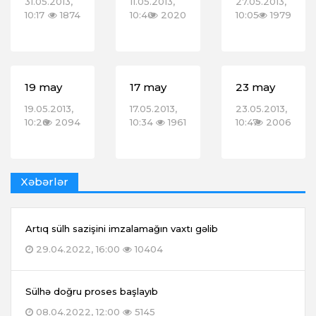
31.05.2013,
11.05.2013,
27.05.2013,
10:17
1874
10:40
2020
10:05
1979
19 may
17 may
23 may
19.05.2013,
17.05.2013,
23.05.2013,
10:26
2094
10:34
1961
10:47
2006
Xəbərlər
Artıq sülh sazişini imzalamağın vaxtı gəlib
29.04.2022, 16:00
10404
Sülhə doğru proses başlayıb
08.04.2022, 12:00
5145