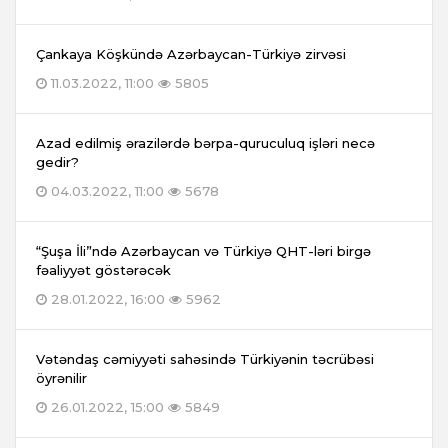
Çankaya Köşkündə Azərbaycan-Türkiyə zirvəsi
11.03.2022, 11:00
5805
Azad edilmiş ərazilərdə bərpa-quruculuq işləri necə
gedir?
04.03.2022, 11:00
5678
“Şuşa İli”ndə Azərbaycan və Türkiyə QHT-ləri birgə
fəaliyyət göstərəcək
28.01.2022, 16:00
5962
Vətəndaş cəmiyyəti sahəsində Türkiyənin təcrübəsi
öyrənilir
26.01.2022, 15:00
5849