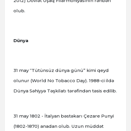
2012) Dövlət Uşaq Filarmoniyasının rəhbəri
olub.
Dünya
31 may “Tütünsüz dünya günü” kimi qeyd
olunur (World No Tobacco Day). 1988-ci ildə
Dünya Səhiyyə Təşkilatı tərəfindən təsis edilib.
31 may 1802 - İtalyan bəstəkarı Çezare Punyi
(1802-1870) anadan olub. Uzun müddət