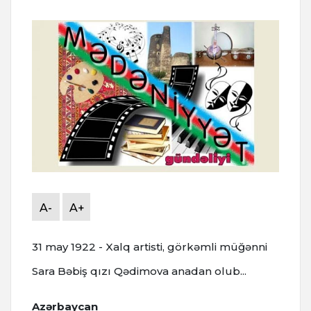
A-
A+
31 may 1922 - Xalq artisti, görkəmli müğənni
Sara Bəbiş qızı Qədimova anadan olub...
Azərbaycan