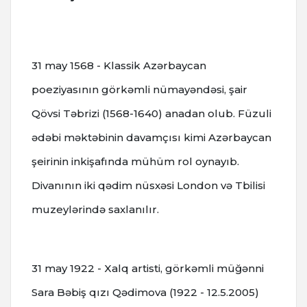
31 may 1568 - Klassik Azərbaycan
poeziyasının görkəmli nümayəndəsi, şair
Qövsi Təbrizi (1568-1640) anadan olub. Füzuli
ədəbi məktəbinin davamçısı kimi Azərbaycan
şeirinin inkişafında mühüm rol oynayıb.
Divanının iki qədim nüsxəsi London və Tbilisi
muzeylərində saxlanılır.
31 may 1922 - Xalq artisti, görkəmli müğənni
Sara Bəbiş qızı Qədimova (1922 - 12.5.2005)