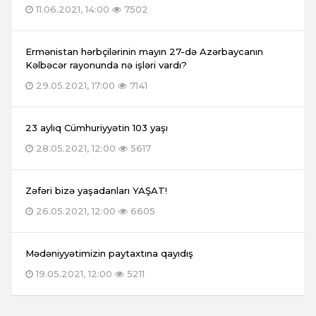
11.06.2021, 14:00
7502
Ermənistan hərbçilərinin mayın 27-də Azərbaycanın
Kəlbəcər rayonunda nə işləri vardı?
29.05.2021, 17:00
7141
23 aylıq Cümhuriyyətin 103 yaşı
28.05.2021, 12:00
5617
Zəfəri bizə yaşadanları YAŞAT!
26.05.2021, 12:00
6605
Mədəniyyətimizin paytaxtına qayıdış
19.05.2021, 12:00
5211