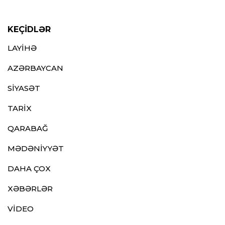
KEÇİDLƏR
LAYİHƏ
AZƏRBAYCAN
SİYASƏT
TARİX
QARABAĞ
MƏDƏNİYYƏT
DAHA ÇOX
XƏBƏRLƏR
VİDEO