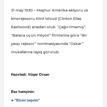
31 may 1930 – Məşhur Amerika aktyoru və
kinorejissoru Klint İstvud (Clinton Elias
Eastwood) anadan olub. “Çağırılmamış”,
“Balaca üçün milyon” filmlərinə görə “Ən
yaxşı rejissor” nominasiyasında “Oskar”
mükafatına layiq görülüb.
Hazırladı: Vüqar Orxan
Bax həmçinin:
►"Bizim təqvim"