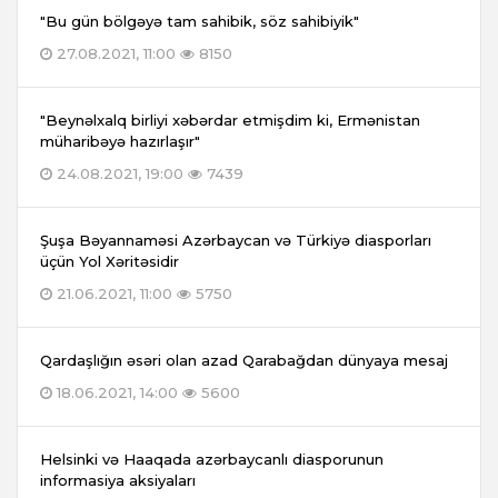
"Bu gün bölgəyə tam sahibik, söz sahibiyik"
27.08.2021, 11:00
8150
"Beynəlxalq birliyi xəbərdar etmişdim ki, Ermənistan
müharibəyə hazırlaşır"
24.08.2021, 19:00
7439
Şuşa Bəyannaməsi Azərbaycan və Türkiyə diasporları
üçün Yol Xəritəsidir
21.06.2021, 11:00
5750
Qardaşlığın əsəri olan azad Qarabağdan dünyaya mesaj
18.06.2021, 14:00
5600
Helsinki və Haaqada azərbaycanlı diasporunun
informasiya aksiyaları