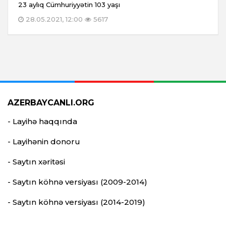
23 aylıq Cümhuriyyətin 103 yaşı
28.05.2021, 12:00
5617
AZERBAYCANLI.ORG
- Layihə haqqında
- Layihənin donoru
- Saytın xəritəsi
- Saytın köhnə versiyası (2009-2014)
- Saytın köhnə versiyası (2014-2019)