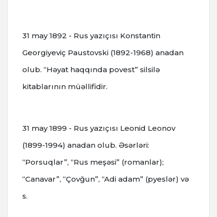
31 may 1892 - Rus yazıçısı Konstantin
Georgiyeviç Paustovski (1892-1968) anadan
olub. “Həyat haqqında povest” silsilə
kitablarının müəllifidir.
31 may 1899 - Rus yazıçısı Leonid Leonov
(1899-1994) anadan olub. Əsərləri:
“Porsuqlar”, “Rus meşəsi” (romanlar);
“Canavar”, “Çovğun”, “Adi adam” (pyeslər) və
s.