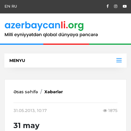
EN
RU
MENYU
Əsas səhifə
Xəbərlər
31.05.2013, 10:17
1875
31 may