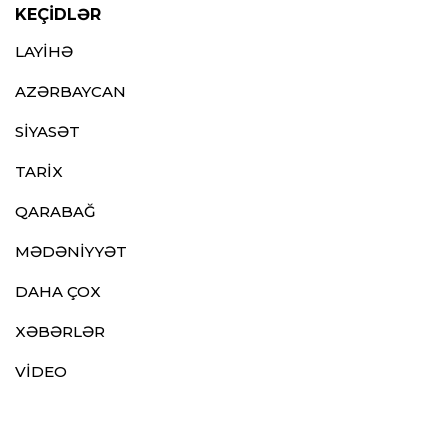
KEÇİDLƏR
LAYİHƏ
AZƏRBAYCAN
SİYASƏT
TARİX
QARABAĞ
MƏDƏNİYYƏT
DAHA ÇOX
XƏBƏRLƏR
VİDEO