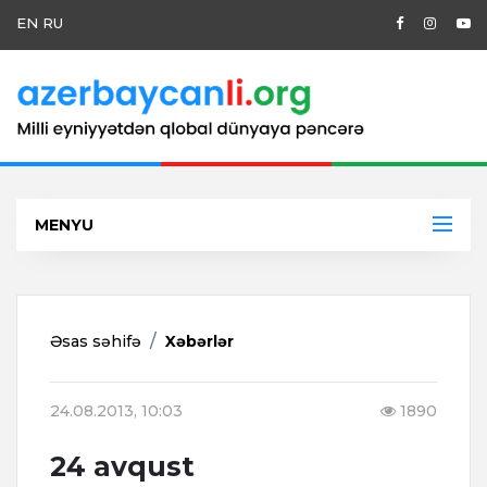
EN
RU
MENYU
Əsas səhifə
Xəbərlər
24.08.2013, 10:03
1890
24 avqust