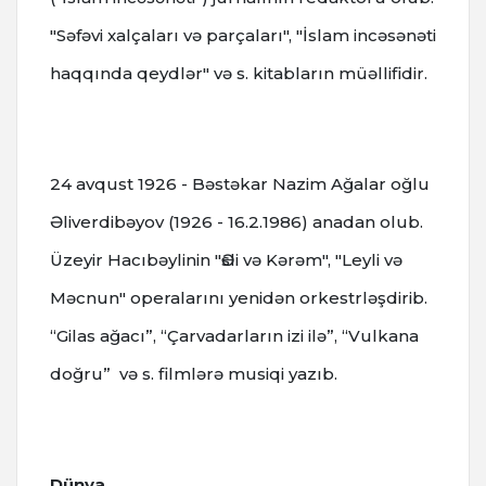
"Səfəvi xalçaları və parçaları", "İslam incəsənəti
haqqında qeydlər" və s. kitabların müəllifidir.
24 avqust 1926 - Bəstəkar Nazim Ağalar oğlu
Əliverdibəyov (1926 - 16.2.1986) anadan olub.
Üzeyir Hacıbəylinin "Әsli vә Kәrәm", "Leyli vә
Mәcnun" operalarını yenidәn orkestrlәşdirib.
“Gilas ağacı”, “Çarvadarların izi ilə”, “Vulkana
doğru” və s. filmlərə musiqi yazıb.
Dünya