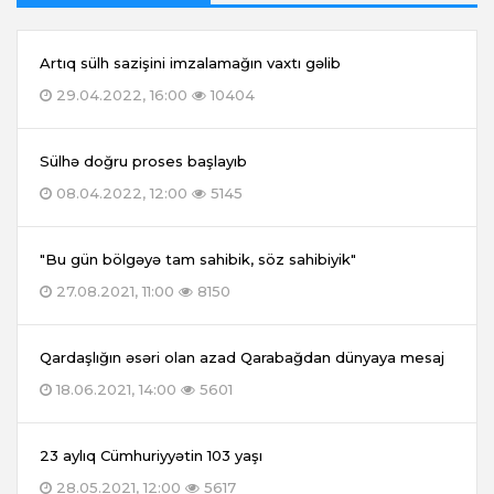
Artıq sülh sazişini imzalamağın vaxtı gəlib
29.04.2022, 16:00
10404
Sülhə doğru proses başlayıb
08.04.2022, 12:00
5145
"Bu gün bölgəyə tam sahibik, söz sahibiyik"
27.08.2021, 11:00
8150
Qardaşlığın əsəri olan azad Qarabağdan dünyaya mesaj
18.06.2021, 14:00
5601
23 aylıq Cümhuriyyətin 103 yaşı
28.05.2021, 12:00
5617