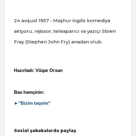
24 avqust 1957 - Məşhur ingilis komediya
aktyoru, rejissor, teleaparıcı və yazıçı Stiven
Fray (Stephen John Fry) anadan olub.
Hazırladı: Vüqar Orxan
Bax həmçinin:
►"Bizim təqvim"
Sosial şəbəkələrdə paylaş