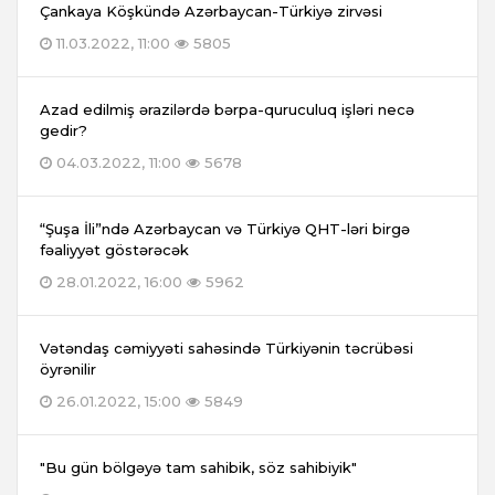
Çankaya Köşkündə Azərbaycan-Türkiyə zirvəsi
11.03.2022, 11:00
5805
Azad edilmiş ərazilərdə bərpa-quruculuq işləri necə
gedir?
04.03.2022, 11:00
5678
“Şuşa İli”ndə Azərbaycan və Türkiyə QHT-ləri birgə
fəaliyyət göstərəcək
28.01.2022, 16:00
5962
Vətəndaş cəmiyyəti sahəsində Türkiyənin təcrübəsi
öyrənilir
26.01.2022, 15:00
5849
"Bu gün bölgəyə tam sahibik, söz sahibiyik"