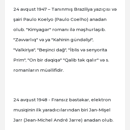
24 avqust 1947 – Tanınmış Braziliya yazıçısı və
şairi Paulo Koelyo (Paulo Coelho) anadan
olub. "Kimyagər" romanı ilə məşhurlaşıb.
"Zəvvarlıq" və ya "Kahinin gündəliyi",
"Valkiriya", "Beşinci dağ", "İblis və senyorita
Prim", "On bir dəqiqə" "Qalib tək qalır" və s.
romanların müəllifidir.
24 avqust 1948 - Fransız bəstəkar, elektron
musiqinin ilk yaradıcılarından biri Jan-Mişel
Jarr (Jean-Michel André Jarre) anadan olub.