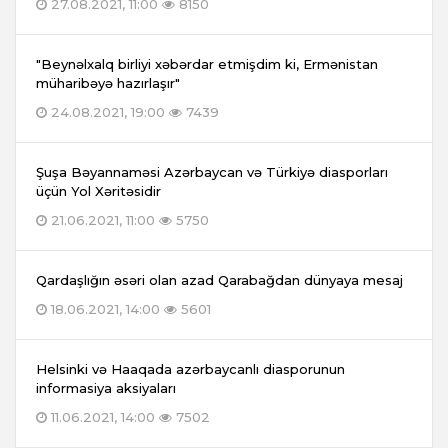
27.08.2021, 11:00
8150
"Beynəlxalq birliyi xəbərdar etmişdim ki, Ermənistan
müharibəyə hazırlaşır"
24.08.2021, 19:00
7439
Şuşa Bəyannaməsi Azərbaycan və Türkiyə diasporları
üçün Yol Xəritəsidir
21.06.2021, 11:00
5750
Qardaşlığın əsəri olan azad Qarabağdan dünyaya mesaj
18.06.2021, 14:00
5601
Helsinki və Haaqada azərbaycanlı diasporunun
informasiya aksiyaları
11.06.2021, 14:00
7502