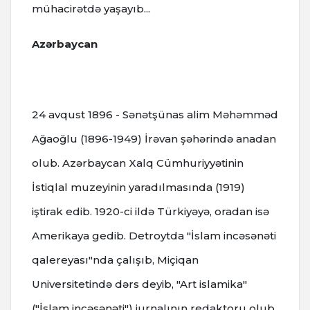
mühacirətdə yaşayıb...
Azərbaycan
24 avqust 1896 - Sənətşünas alim Məhəmməd
Ağaoğlu (1896-1949) İrəvan şəhərində anadan
olub. Azərbaycan Xalq Cümhuriyyətinin
İstiqlal muzeyinin yaradılmasında (1919)
iştirak edib. 1920-ci ildə Türkiyəyə, oradan isə
Amerikaya gedib. Detroytda "İslam incəsənəti
qalereyası"nda çalışıb, Miçiqan
Universitetində dərs deyib, "Art islamika"
("İslam incəsənəti") jurnalının redaktoru olub.