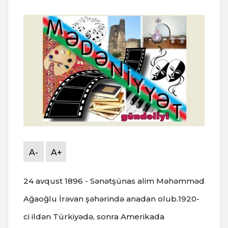
A-
A+
24 avqust 1896 - Sənətşünas alim Məhəmməd
Ağaoğlu İrəvan şəhərində anadan olub.1920-
ci ildən Türkiyədə, sonra Amerikada