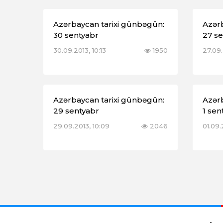
Azərbaycan tarixi günbəgün:
Azər
30 sentyabr
27 s
30.09.2013, 10:13
1950
27.09.
Azərbaycan tarixi günbəgün:
Azər
29 sentyabr
1 sen
29.09.2013, 10:09
2046
01.09.