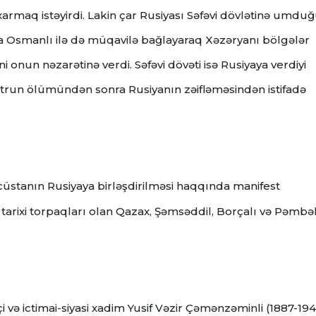
xarmaq istəyirdi.
Lakin çar Rusiyası Səfəvi dövlətinə umdu
ya Osmanlı ilə də müqavilə bağlayaraq Xəzəryanı bölgələr
ni onun nəzarətinə verdi.
Səfəvi dövəti isə Rusiyaya verdiyi
Pyotrun ölümündən sonra Rusiyanın zəifləməsindən istifadə
cüstanın Rusiyaya birləşdirilməsi haqqında manifest
tarixi torpaqları olan Qazax, Şəmsəddil, Borçalı və Pəmbə
i və ictimai-siyasi xadim Yusif Vəzir Çəmənzəminli (1887-194