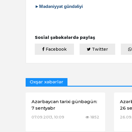
►Mədəniyyət gündəliyi
Sosial şəbəkələrdə paylaş
Facebook
Twitter
Oxşar xəbərlər
Azərbaycan tarixi günbəgün:
Azər
7 sentyabr
26 s
07.09.2013, 10:09
1852
26.09.