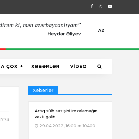
29.04.2022, 16:00
Artıq sülh sazişin
dirəm ki, mən azərbaycanlıyam”
AZ
Heydər Əliyev
HA ÇOX
XƏBƏRLƏR
VİDEO
Xəbərlər
Artıq sülh sazişini imzalamağın
vaxtı gəlib
1773
29.04.2022, 16:00
10400