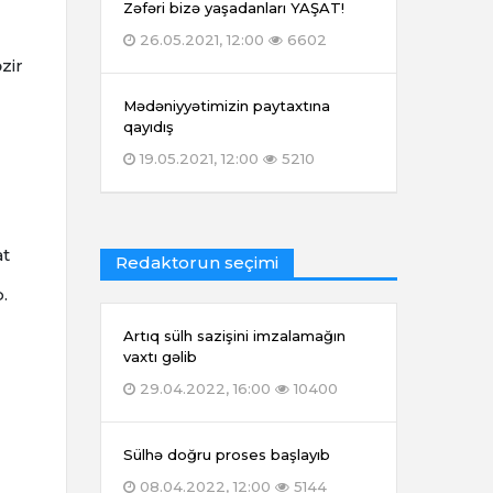
Zəfəri bizə yaşadanları YAŞAT!
26.05.2021, 12:00
6602
zir
Mədəniyyətimizin paytaxtına
qayıdış
19.05.2021, 12:00
5210
at
Redaktorun seçimi
b.
Artıq sülh sazişini imzalamağın
vaxtı gəlib
29.04.2022, 16:00
10400
Sülhə doğru proses başlayıb
08.04.2022, 12:00
5144