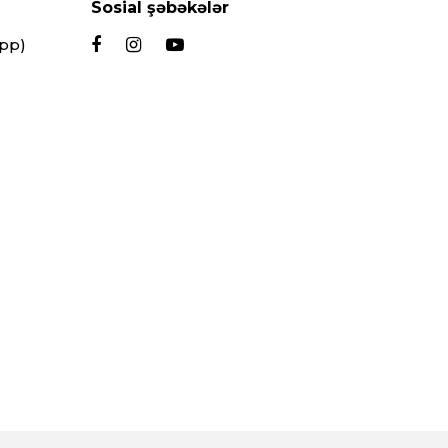
Sosial şəbəkələr
App)