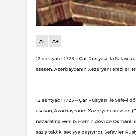
A-
A+
12 sentyabr 1723 – Çar Rusiyası ilə Səfəvi 
əsasən, Azərbaycanın Xəzəryanı əraziləri Rus
12 sentyabr
1723 – Çar Rusiyası ilə Səfəvi 
əsasən, Azərbaycanın Xəzəryanı əraziləri (D
nəzarətinə verilib.
Həmin dövrdə Osmanlı im
saziş taktiki səciyyə daşıyırdı. Səfəvilər R