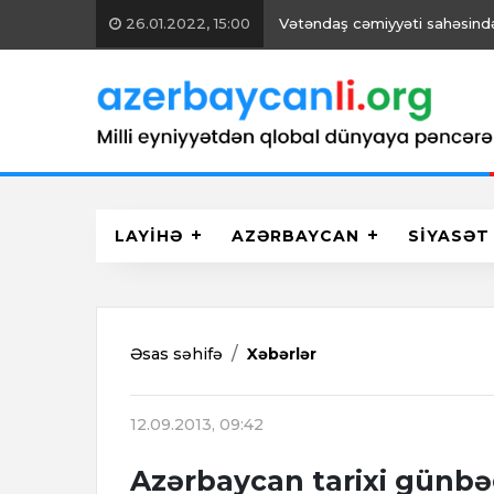
26.01.2022, 15:00
Vətəndaş cəmiyyəti sahəsində 
LAYİHƏ
AZƏRBAYCAN
SİYASƏT
Əsas səhifə
Xəbərlər
12.09.2013, 09:42
Azərbaycan tarixi günbə