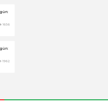
əgün:
1656
əgün:
1962