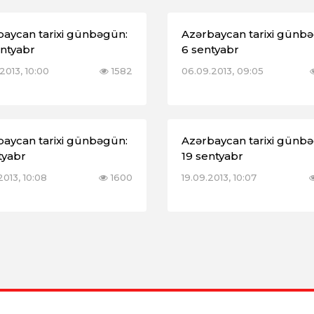
baycan tarixi günbəgün:
Azərbaycan tarixi günb
entyabr
6 sentyabr
2013, 10:00
1582
06.09.2013, 09:05
baycan tarixi günbəgün:
Azərbaycan tarixi günb
tyabr
19 sentyabr
2013, 10:08
1600
19.09.2013, 10:07