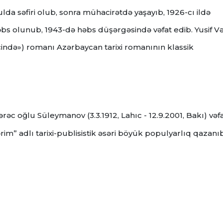
da səfiri olub, sonra mühacirətdə yaşayıb, 1926-cı ildə
həbs olunub, 1943-də həbs düşərgəsində vəfat edib.
Yusif Və
çində») romanı Azərbaycan tarixi romanının klassik
rəc oğlu Süleymanov (3.3.1912, Lahıc - 12.9.2001, Bakı) vəf
im” adlı tarixi-publisistik əsəri böyük populyarlıq qazanı