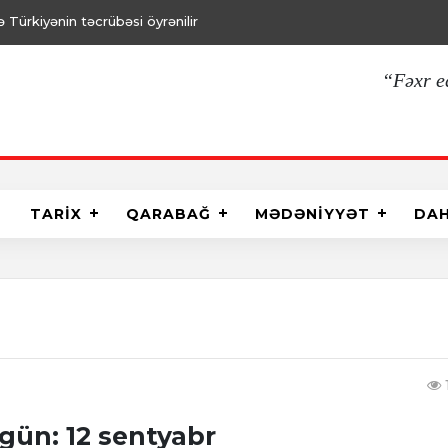
Türkiyənin təcrübəsi öyrənilir
“Fəxr e
TARİX
QARABAĞ
MƏDƏNİYYƏT
DA
gün: 12 sentyabr