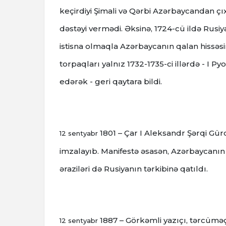
keçirdiyi Şimali və Qərbi Azərbaycandan çı
dəstəyi vermədi. Əksinə, 1724-cü ildə Rusi
istisna olmaqla Azərbaycanın qalan hissəsi
torpaqları yalnız 1732-1735-ci illərdə - I 
edərək - geri qaytara bildi.
1801 – Çar I Aleksandr Şərqi Gür
12 sentyabr
imzalayıb.
Manifestə əsasən, Azərbaycanın 
əraziləri də Rusiyanın tərkibinə qatıldı.
1887 – Görkəmli yazıçı, tərcüməç
12 sentyabr