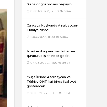
Sülhə doğru proses başlayıb
08.04.2022, 12:00
5144
Çankaya Köşkündə Azərbaycan-
Türkiyə zirvəsi
11.03.2022, 11:00
5804
Azad edilmiş ərazilərdə bərpa-
quruculuq işləri necə gedir?
04.03.2022, 11:00
5677
“Şuşa İli”ndə Azərbaycan və
Türkiyə QHT-ləri birgə fəaliyyət
göstərəcək
28.01.2022, 16:00
5961