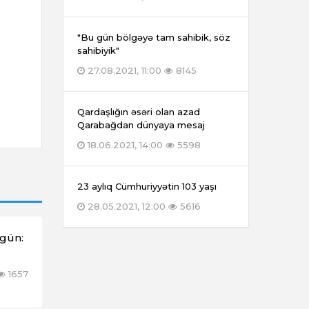
"Bu gün bölgəyə tam sahibik, söz
sahibiyik"
27.08.2021, 11:00
8145
Qardaşlığın əsəri olan azad
Qarabağdan dünyaya mesaj
18.06.2021, 14:00
5598
23 aylıq Cümhuriyyətin 103 yaşı
28.05.2021, 12:00
5616
əgün:
1657