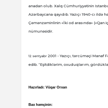
anadan olub.
Xalq Cümhuriyyətinin Istanbul
Azərbaycana qayıdıb.
Yazıçı 1940-cı ildə 
Çəmənzəminlinin «İki od arasında» («Qan i
nümunəsidir.
2001 - Yazıçı, tərcüməçi Manaf Fə
12 sentyabr
edib.
“Eşitdiklərim, oxuduqlarım, gördüklər
Hazırladı: Vüqar Orxan
Bax həmçinin: