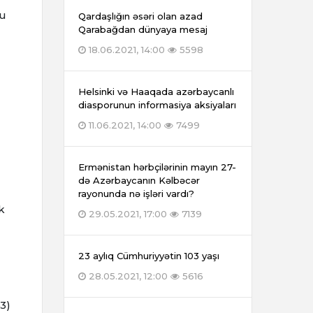
ğu
Qardaşlığın əsəri olan azad
Qarabağdan dünyaya mesaj
18.06.2021, 14:00
5598
Helsinki və Haaqada azərbaycanlı
diasporunun informasiya aksiyaları
11.06.2021, 14:00
7499
Ermənistan hərbçilərinin mayın 27-
də Azərbaycanın Kəlbəcər
rayonunda nə işləri vardı?
k
29.05.2021, 17:00
7139
23 aylıq Cümhuriyyətin 103 yaşı
28.05.2021, 12:00
5616
3)