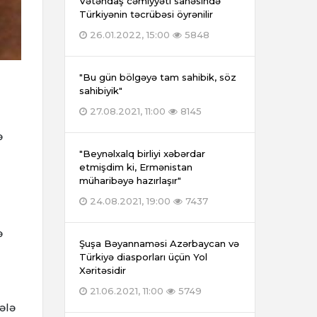
Vətəndaş cəmiyyəti sahəsində
Türkiyənin təcrübəsi öyrənilir
26.01.2022, 15:00
5848
"Bu gün bölgəyə tam sahibik, söz
sahibiyik"
27.08.2021, 11:00
8145
ə
"Beynəlxalq birliyi xəbərdar
etmişdim ki, Ermənistan
müharibəyə hazırlaşır"
24.08.2021, 19:00
7437
ə
Şuşa Bəyannaməsi Azərbaycan və
Türkiyə diasporları üçün Yol
Xəritəsidir
21.06.2021, 11:00
5749
ələ