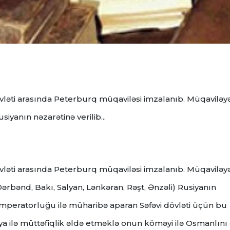
dövləti arasında Peterburq müqaviləsi imzalanıb. Müqaviləy
iyanın nəzarətinə verilib...
dövləti arasında Peterburq müqaviləsi imzalanıb. Müqaviləy
ərbənd, Bakı, Salyan, Lənkəran, Rəşt, Ənzəli) Rusiyanın
peratorluğu ilə müharibə aparan Səfəvi dövləti üçün bu
usiya ilə müttəfiqlik əldə etməklə onun köməyi ilə Osmanlını 