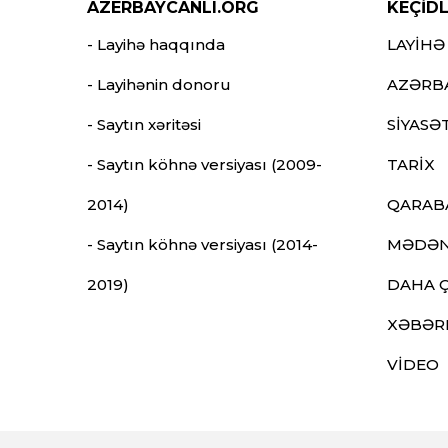
AZERBAYCANLI.ORG
KEÇİD
- Layihə haqqında
LAYİHƏ
- Layihənin donoru
AZƏRB
- Saytın xəritəsi
SİYASƏ
- Saytın köhnə versiyası (2009-
TARİX
2014)
QARAB
- Saytın köhnə versiyası (2014-
MƏDƏN
2019)
DAHA 
XƏBƏR
VİDEO