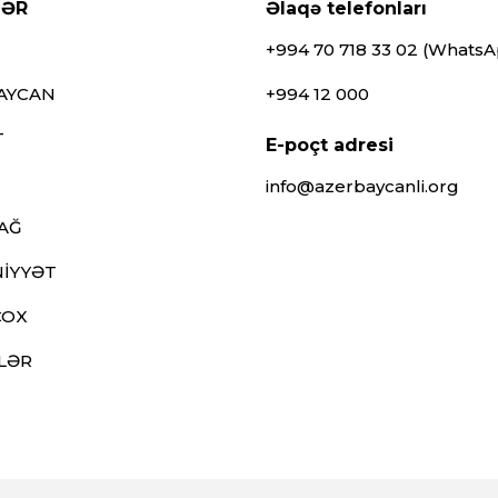
LƏR
Əlaqə telefonları
+994 70 718 33 02 (Whats
AYCAN
+994 12 000
T
E-poçt adresi
info@azerbaycanli.org
AĞ
İYYƏT
ÇOX
LƏR