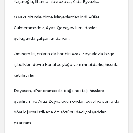
Yaşaroğlu, İlhamə Novruzova, Aida Eyvazlı…
O vaxt bizimlə birgə işləyənlərdən indi Rüfət
Gülməmmədov, Ayaz Qocayev kimi dövlət
qulluğunda çalışanlar da var…
Əminəm ki, onların da hər biri Araz Zeynalovla birgə
işlədikləri dövrü könül xoşluğu və minnətdarlıq hissi ilə
xatırlayırlar.
Deyəsən, «Panorama» ilə bağlı nostalji hisslərə
qapılıram və Araz Zeynalovun ondan əvvəl və sonra da
böyük jurnalistikada öz sözünü dediyini yaddan
çıxarıram.