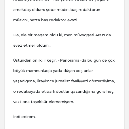
əməkdaş oldum: şöbə müdiri, baş redaktorun
müavini, hətta baş redaktor əvəzi…
Hə, elə bir məqam oldu ki, mən müvəqqəti Arazı da
əvəz etməli oldum…
Üstündən on iki il keçir. «Panorama»da bu gün də çox
böyük məmnunluqla yada düşən xoş anlar
yaşadığıma, ürəyimcə jurnalist fəaliyyəti göstərdiyimə,
o redaksiyada etibarlı dostlar qazandığıma görə heç
vaxt ona təşəkkür eləməmişəm.
İndi edirəm…