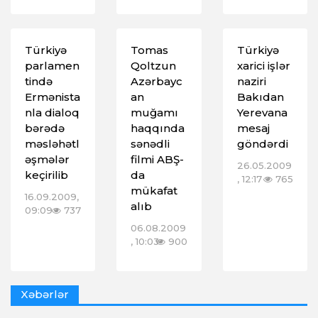
Türkiyə
Tomas
Türkiyə
parlamen
Qoltzun
xarici işlər
tində
Azərbayc
naziri
Ermənista
an
Bakıdan
nla dialoq
muğamı
Yerevana
bərədə
haqqında
mesaj
məsləhətl
sənədli
göndərdi
əşmələr
filmi ABŞ-
26.05.2009
keçirilib
da
, 12:17
765
mükafat
16.09.2009,
alıb
09:09
737
06.08.2009
, 10:03
900
Xəbərlər