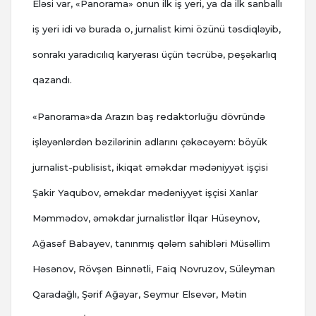
Eləsi var, «Panorama» onun ilk iş yeri, ya da ilk sanballı
iş yeri idi və burada o, jurnalist kimi özünü təsdiqləyib,
sonrakı yaradıcılıq karyerası üçün təcrübə, peşəkarlıq
qazandı.
«Panorama»da Arazın baş redaktorluğu dövründə
işləyənlərdən bəzilərinin adlarını çəkəcəyəm: böyük
jurnalist-publisist, ikiqat əməkdar mədəniyyət işçisi
Şakir Yaqubov, əməkdar mədəniyyət işçisi Xanlar
Məmmədov, əməkdar jurnalistlər İlqar Hüseynov,
Ağasəf Babayev, tanınmış qələm sahibləri Müsəllim
Həsənov, Rövşən Binnətli, Faiq Novruzov, Süleyman
Qaradağlı, Şərif Ağayar, Seymur Elsevər, Mətin