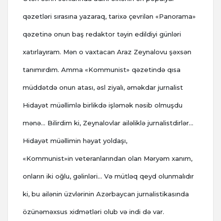
qəzetləri sırasına yazaraq, tarixə çevrilən «Panorama»
qəzetinə onun baş redaktor təyin edildiyi günləri
xatırlayıram. Mən o vaxtacan Araz Zeynalovu şəxsən
tanımırdım. Amma «Kommunist» qəzetində qısa
müddətdə onun atası, əsl ziyalı, əməkdar jurnalist
Hidayət müəllimlə birlikdə işləmək nəsib olmuşdu
mənə… Bilirdim ki, Zeynalovlar ailəliklə jurnalistdirlər…
Hidayət müəllimin həyat yoldaşı,
«Kommunist»in veteranlarından olan Məryəm xanım,
onların iki oğlu, gəlinləri… Və mütləq qeyd olunmalıdır
ki, bu ailənin üzvlərinin Azərbaycan jurnalistikasında
özünəməxsus xidmətləri olub və indi də var.