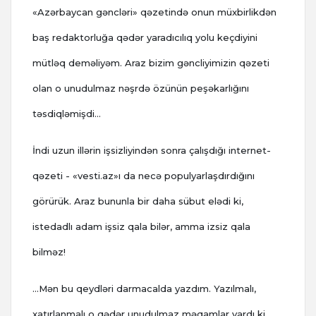
«Azərbaycan gəncləri» qəzetində onun müxbirlikdən
baş redaktorluğa qədər yaradıcılıq yolu keçdiyini
mütləq deməliyəm. Araz bizim gəncliyimizin qəzeti
olan o unudulmaz nəşrdə özünün peşəkarlığını
təsdiqləmişdi…
İndi uzun illərin işsizliyindən sonra çalışdığı internet-
qəzeti - «vesti.az»ı da necə populyarlaşdırdığını
görürük. Araz bununla bir daha sübut elədi ki,
istedadlı adam işsiz qala bilər, amma izsiz qala
bilməz!
…Mən bu qeydləri darmacalda yazdım. Yazılmalı,
xatırlanmalı o qədər unudulmaz məqamlar vardı ki,