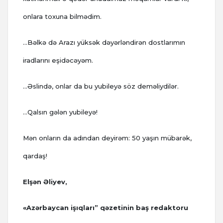
onlara toxuna bilmədim.
...Bəlkə də Arazı yüksək dəyərləndirən dostlarımın
iradlarını eşidəcəyəm.
...Əslində, onlar da bu yubileyə söz deməliydilər.
...Qalsın gələn yubileyə!
Mən onların da adından deyirəm: 50 yaşın mübarək,
qardaş!
Elşən Əliyev,
«Azərbaycan işıqları” qəzetinin baş redaktoru