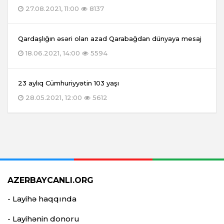
27.08.2021, 11:00
8137
Qardaşlığın əsəri olan azad Qarabağdan dünyaya mesaj
18.06.2021, 14:00
5594
23 aylıq Cümhuriyyətin 103 yaşı
28.05.2021, 12:00
5612
AZERBAYCANLI.ORG
- Layihə haqqında
- Layihənin donoru