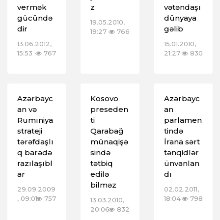
vermək
z
vətəndaşı
gücündə
dünyaya
19.05.2010,
dir
gəlib
19:27
766
13.06.2012,
15.01.2010,
15:53
767
21:27
830
Azərbayc
Kosovo
Azərbayc
an və
preseden
an
Rumıniya
ti
parlamen
strateji
Qarabağ
tində
tərəfdaşlı
münaqişə
İrana sərt
q barədə
sində
tənqidlər
razılaşıbl
tətbiq
ünvanlan
ar
edilə
dı
bilməz
29.09.2009
02.02.2011,
, 09:01
757
18:04
798
13.03.2010,
20:06
832