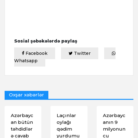
Sosial şəbəkələrdə paylaş
Facebook
Twitter
Whatsapp
Oxşar xəbərlər
Azərbayc
Laçınlar
Azərbayc
an bütün
oylağı
anın 9
təhdidlər
qədim
milyonun
ə cavab
yurdumu
cu