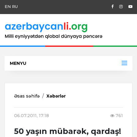
EN
RU
MENYU
Əsas səhifə
Xəbərlər
06.07.2011, 17:18
761
50 yaşın mübarək, qardaş!