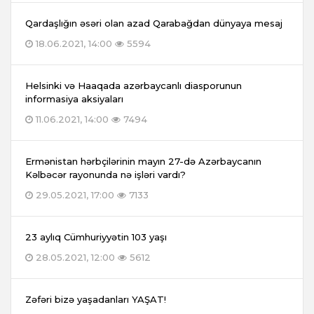
Qardaşlığın əsəri olan azad Qarabağdan dünyaya mesaj
18.06.2021, 14:00
5594
Helsinki və Haaqada azərbaycanlı diasporunun
informasiya aksiyaları
11.06.2021, 14:00
7494
Ermənistan hərbçilərinin mayın 27-də Azərbaycanın
Kəlbəcər rayonunda nə işləri vardı?
29.05.2021, 17:00
7133
23 aylıq Cümhuriyyətin 103 yaşı
28.05.2021, 12:00
5612
Zəfəri bizə yaşadanları YAŞAT!