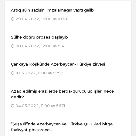
Artıq sülh sazişini imzalamağın vaxtı gəlib
29.04.2022, 16:00
10381
Sülhə doğru proses başlayıb
08.04.2022, 12:00
5141
Çankaya Köşkündə Azərbaycan-Türkiyə zirvəsi
11.03.2022, 11:00
5799
Azad edilmiş ərazilərdə bərpa-quruculuq işləri necə
gedir?
04.03.2022, 11:00
5671
“Şuşa İli”ndə Azərbaycan və Türkiyə QHT-ləri birgə
fəaliyyət göstərəcək