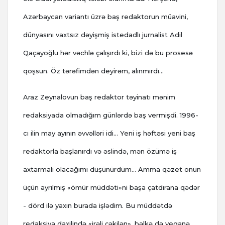
Azərbaycan variantı üzrə baş redaktorun müavini,
dünyasını vaxtsız dəyişmiş istedadlı jurnalist Adil
Qaçayoğlu hər vəchlə çalışırdı ki, bizi də bu prosesə
qoşsun. Öz tərəfimdən deyirəm, alınmırdı…
Araz Zeynalovun baş redaktor təyinatı mənim
redaksiyada olmadığım günlərdə baş vermişdi. 1996-
cı ilin may ayının əvvəlləri idi… Yeni iş həftəsi yeni baş
redaktorla başlanırdı və əslində, mən özümə iş
axtarmalı olacağımı düşünürdüm… Amma qəzet onun
üçün ayrılmış «ömür müddəti»ni başa çatdırana qədər
- dörd ilə yaxın burada işlədim. Bu müddətdə
redaksiya daxilində «irəli çəkilən», bəlkə də yeganə