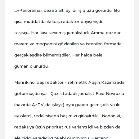
…«Panorama» qəzeti altı ay idi, işıq üzü görürdü. Bu
qısa müddətdə iki baş redaktor dəyişmişdi
təsisçi... Hər ikisi tanınmış jurnalist idi. Amma qəzetin
məram və məqsədini gözlənilən və istənilən formada
gerçəkləşdirə bilməmişdilər. Hər halda belə
güman olunurdu…
Məni ikinci baş redaktor - rəhmətlik Aqşin Kazımzadə
götürmüşdü işə… Çox istedadlı jurnalist Faiq Novruzla
(hazırda AzTV-də işləyir) eyni gündə gəlmişdik və iki
ay olardı, redaksiyada başımızı girləyirdik… Nədən ki,
redaksiya üçün prioritet rus variantı idi və bizdən də
elə ciddi yaradıcılıq tələbi olunmurdu. Hərçənd,