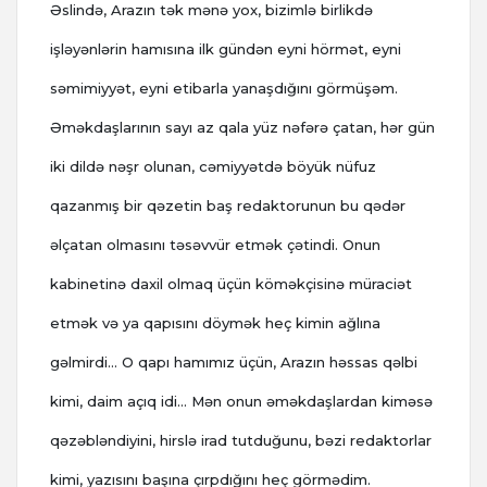
Əslində, Arazın tək mənə yox, bizimlə birlikdə
işləyənlərin hamısına ilk gündən eyni hörmət, eyni
səmimiyyət, eyni etibarla yanaşdığını görmüşəm.
Əməkdaşlarının sayı az qala yüz nəfərə çatan, hər gün
iki dildə nəşr olunan, cəmiyyətdə böyük nüfuz
qazanmış bir qəzetin baş redaktorunun bu qədər
əlçatan olmasını təsəvvür etmək çətindi. Onun
kabinetinə daxil olmaq üçün köməkçisinə müraciət
etmək və ya qapısını döymək heç kimin ağlına
gəlmirdi… O qapı hamımız üçün, Arazın həssas qəlbi
kimi, daim açıq idi… Mən onun əməkdaşlardan kiməsə
qəzəbləndiyini, hirslə irad tutduğunu, bəzi redaktorlar
kimi, yazısını başına çırpdığını heç görmədim.