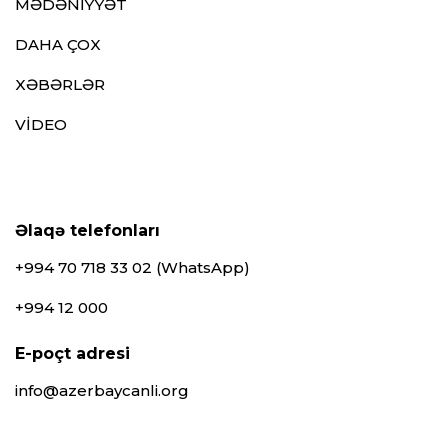
MƏDƏNİYYƏT
DAHA ÇOX
XƏBƏRLƏR
VİDEO
Əlaqə telefonları
+994 70 718 33 02 (WhatsApp)
+994 12 000
E-poçt adresi
info@azerbaycanli.org