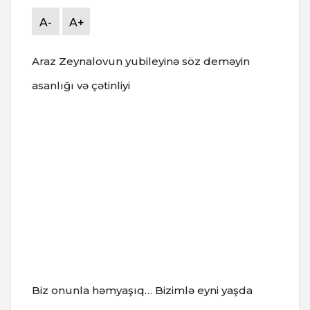
A-
A+
Araz Zeynalovun yubileyinə söz deməyin
asanlığı və çətinliyi
Biz onunla həmyaşıq… Bizimlə eyni yaşda