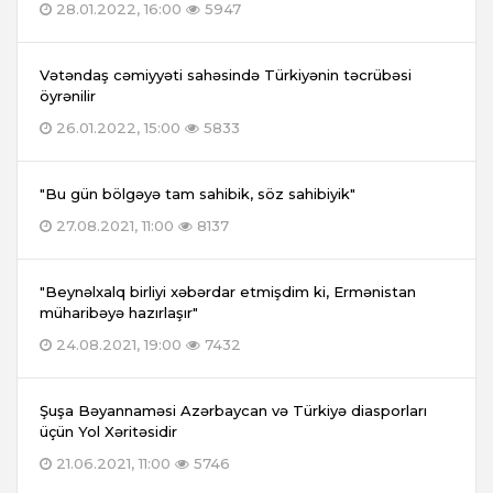
28.01.2022, 16:00
5947
Vətəndaş cəmiyyəti sahəsində Türkiyənin təcrübəsi
öyrənilir
26.01.2022, 15:00
5833
"Bu gün bölgəyə tam sahibik, söz sahibiyik"
27.08.2021, 11:00
8137
"Beynəlxalq birliyi xəbərdar etmişdim ki, Ermənistan
müharibəyə hazırlaşır"
24.08.2021, 19:00
7432
Şuşa Bəyannaməsi Azərbaycan və Türkiyə diasporları
üçün Yol Xəritəsidir
21.06.2021, 11:00
5746