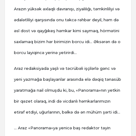
Arazın yüksək əxlaqlı davranışı, ziyalılığı, təmkinliliyi və
ədalətliliyi qarşısında onu təkcə rəhbər deyil, həm də
əsl dost və qayğıkeş həmkar kimi saymaq, hörmətini
saxlamaq bizim hər birimizin borcu idi… Əksərən də o
borcu layiqincə yerinə yetirirdi…
Araz redaksiyada yaşlı və təcrübəli işçilərlə gənc və
yeni yazmağa başlayanlar arasında elə dəqiq tənasüb
yaratmağa nail olmuşdu ki, bu, «Panorama»nın yetkin
bir qəzet olaraq, indi də vicdanlı həmkarlarımızın
etiraf etdiyi, uğurlarının, bəlkə də ən mühüm şərti idi…
… Araz «Panorama»ya yenicə baş redaktor təyin