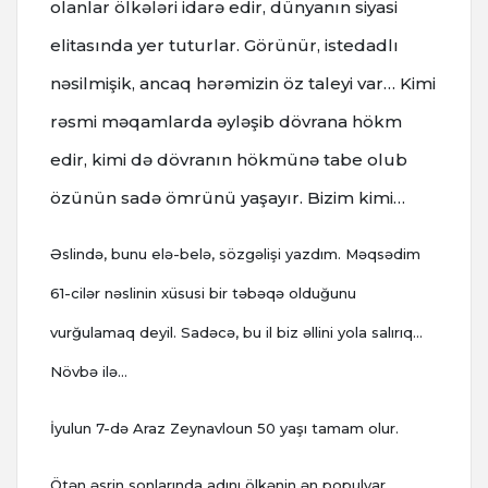
olanlar ölkələri idarə edir, dünyanın siyasi
elitasında yer tuturlar. Görünür, istedadlı
nəsilmişik, ancaq hərəmizin öz taleyi var… Kimi
rəsmi məqamlarda əyləşib dövrana hökm
edir, kimi də dövranın hökmünə tabe olub
özünün sadə ömrünü yaşayır. Bizim kimi…
Əslində, bunu elə-belə, sözgəlişi yazdım. Məqsədim
61-cilər nəslinin xüsusi bir təbəqə olduğunu
vurğulamaq deyil. Sadəcə, bu il biz əllini yola salırıq…
Növbə ilə…
İyulun 7-də Araz Zeynavloun 50 yaşı tamam olur.
Ötən əsrin sonlarında adını ölkənin ən populyar