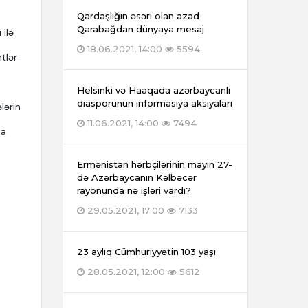
Qardaşlığın əsəri olan azad
Qarabağdan dünyaya mesaj
 ilə
18.06.2021, 14:00
5594
tlər
Helsinki və Haaqada azərbaycanlı
diasporunun informasiya aksiyaları
lərin
11.06.2021, 14:00
7494
ğa
Ermənistan hərbçilərinin mayın 27-
də Azərbaycanın Kəlbəcər
rayonunda nə işləri vardı?
29.05.2021, 17:00
7133
23 aylıq Cümhuriyyətin 103 yaşı
28.05.2021, 12:00
5612