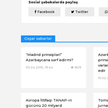
Sosial şəbəkələrdə paylaş
Facebook
Twitter
Oxşar xəbərlər
“Madrid prinsipləri”
Azər
Azərbaycana sərf edirmi?
prins
vari
05.04.2010, 19:44
809
edir
15.02.
Avropa İttifaqı TANAP-ın
Toma
gücünü 20 milyard
jurna