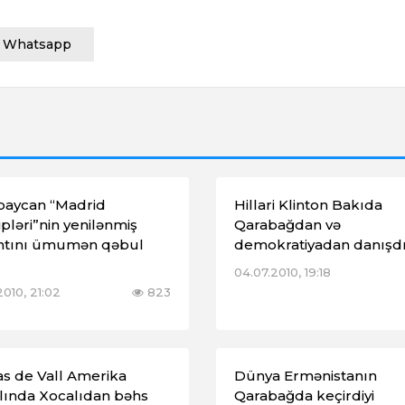
Whatsapp
baycan “Madrid
Hillari Klinton Bakıda
ipləri”nin yenilənmiş
Qarabağdan və
antını ümumən qəbul
demokratiyadan danışd
04.07.2010, 19:18
2010, 21:02
823
s de Vall Amerika
Dünya Ermənistanın
lında Xocalıdan bəhs
Qarabağda keçirdiyi