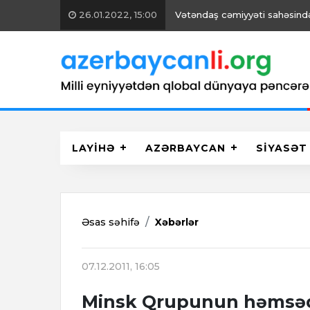
26.01.2022, 15:00
Vətəndaş cəmiyyəti sahəsində 
LAYİHƏ
AZƏRBAYCAN
SİYASƏT
Əsas səhifə
Xəbərlər
07.12.2011, 16:05
Minsk Qrupunun həmsədr