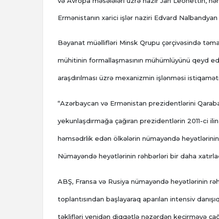
və Avropa məsələləri üzrə nazir Jan Leonettin, hə
Ermənistanın xarici işlər naziri Edvard Nalbandyan
Bəyanat müəllifləri Minsk Qrupu çərçivəsində təma
mühitinin formallaşmasının mühümlüyünü qeyd edibl
araşdırılması üzrə mexanizmin işlənməsi istiqaməti
“Azərbaycan və Ermənistan prezidentlərini Qarabağ 
yekunlaşdırmağa çağıran prezidentlərin 2011-ci ili
həmsədrlik edən ölkələrin nümayəndə heyətlərinin rə
Nümayəndə heyətlərinin rəhbərləri bir daha xatırlad
ABŞ, Fransa və Rusiya nümayəndə heyətlərinin rəhbə
toplantısından başlayaraq aparılan intensiv danışıq
təklifləri yenidən diqqətlə nəzərdən keçirməyə çağı