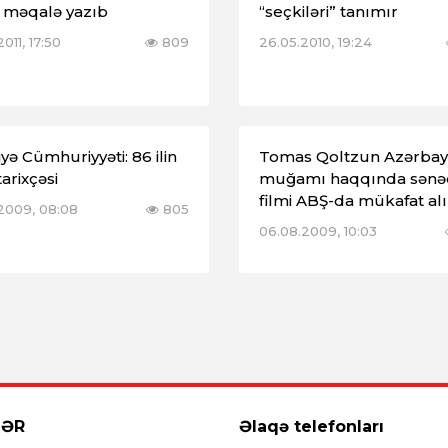
 məqalə yazıb
“seçkiləri” tanımır
2011, 17:50
809
26.05.2010, 19:24
yə Cümhuriyyəti: 86 ilin
Tomas Qoltzun Azərba
tarixçəsi
muğamı haqqında sənəd
filmi ABŞ-da mükafat al
.2009, 08:08
805
06.08.2009, 10:03
LƏR
Əlaqə telefonları