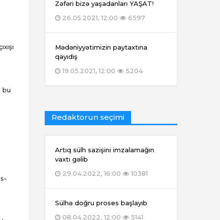
Zəfəri bizə yaşadanları YAŞAT!
26.05.2021, 12:00
6597
ıxışı
Mədəniyyətimizin paytaxtına
qayıdış
19.05.2021, 12:00
5204
i bu
Redaktorun seçimi
Artıq sülh sazişini imzalamağın
vaxtı gəlib
29.04.2022, 16:00
10381
us-
Sülhə doğru proses başlayıb
08.04.2022, 12:00
5141