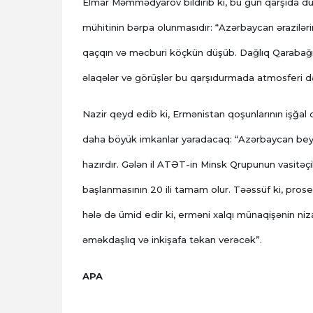
Elmar Məmmədyarov bildirib ki, bu gün qarşıda d
mühitinin bərpa olunmasıdır: “Azərbaycan ərazilərin
qaçqın və məcburi köçkün düşüb. Dağlıq Qarabağın
əlaqələr və görüşlər bu qarşıdurmada atmosferi dəy
Nazir qeyd edib ki, Ermənistan qoşunlarının işğal
daha böyük imkanlar yaradacaq: “Azərbaycan beyn
hazırdır. Gələn il ATƏT-in Minsk Qrupunun vasitəçi
başlanmasının 20 ili tamam olur. Təəssüf ki, prose
hələ də ümid edir ki, erməni xalqı münaqişənin ni
əməkdaşlıq və inkişafa təkan verəcək”.
APA