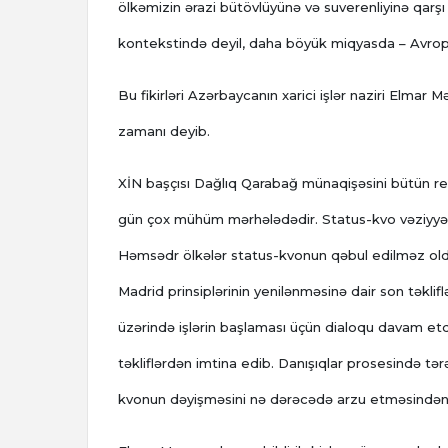
ölkəmizin ərazi bütövlüyünə və suverenliyinə qarş
kontekstində deyil, daha böyük miqyasda – Avropanın
Bu fikirləri Azərbaycanın xarici işlər naziri Elmar 
zamanı deyib.
XİN başçısı Dağlıq Qarabağ münaqişəsini bütün reg
gün çox mühüm mərhələdədir. Status-kvo vəziyyət
Həmsədr ölkələr status-kvonun qəbul edilməz oldu
Madrid prinsiplərinin yenilənməsinə dair son təkl
üzərində işlərin başlaması üçün dialoqu davam et
təkliflərdən imtina edib. Danışıqlar prosesində t
kvonun dəyişməsini nə dərəcədə arzu etməsindən a