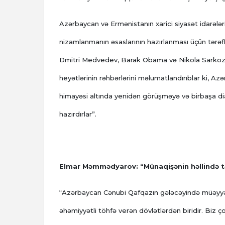
Azərbaycan və Ermənistanın xarici siyasət idarələr
nizamlanmanın əsaslarının hazırlanması üçün tərə
Dmitri Medvedev, Barak Obama və Nikola Sarkoziyə
heyətlərinin rəhbərlərini məlumatlandırıblar ki, 
himayəsi altında yenidən görüşməyə və birbaşa dia
hazırdırlar”.
Elmar Məmmədyarov: “Münaqişənin həllində t
“Azərbaycan Cənubi Qafqazın gələcəyində müəyyənlə
əhəmiyyətli töhfə verən dövlətlərdən biridir. Biz çox