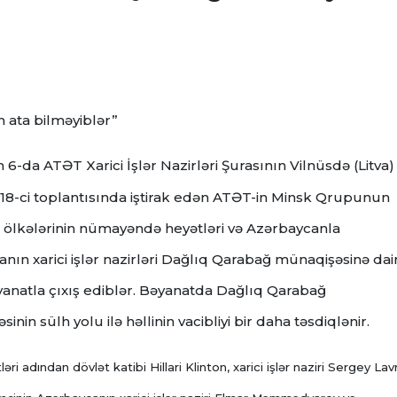
m ata bilməyiblər”
6-da ATƏT Xarici İşlər Nazirləri Şurasının Vilnüsdə (Litva)
n 18-ci toplantısında iştirak edən ATƏT-in Minsk Qrupunun
ölkələrinin nümayəndə heyətləri və Azərbaycanla
nın xarici işlər nazirləri Dağlıq Qarabağ münaqişəsinə dai
yanatla çıxış ediblər. Bəyanatda Dağlıq Qarabağ
inin sülh yolu ilə həllinin vacibliyi bir daha təsdiqlənir.
 adından dövlət katibi Hillari Klinton, xarici işlər naziri Sergey Lav