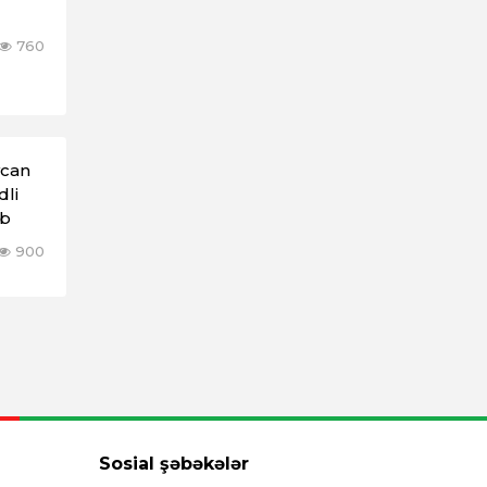
760
ycan
li
ıb
900
Sosial şəbəkələr