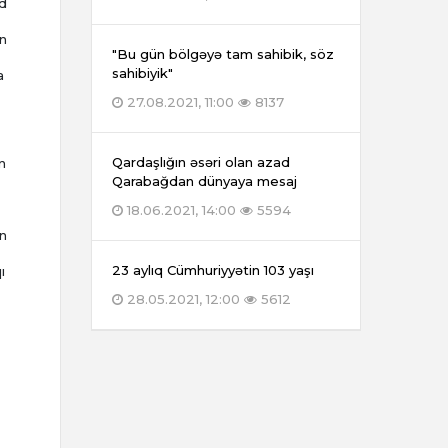
ad
an
"Bu gün bölgəyə tam sahibik, söz
sahibiyik"
a
27.08.2021, 11:00
8137
Qardaşlığın əsəri olan azad
n
Qarabağdan dünyaya mesaj
18.06.2021, 14:00
5594
ın
23 aylıq Cümhuriyyətin 103 yaşı
ı
28.05.2021, 12:00
5612