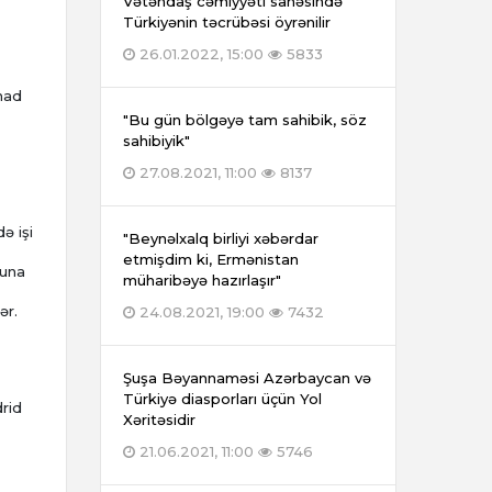
Vətəndaş cəmiyyəti sahəsində
Türkiyənin təcrübəsi öyrənilir
26.01.2022, 15:00
5833
mad
"Bu gün bölgəyə tam sahibik, söz
sahibiyik"
27.08.2021, 11:00
8137
ə işi
"Beynəlxalq birliyi xəbərdar
etmişdim ki, Ermənistan
puna
müharibəyə hazırlaşır"
ər.
24.08.2021, 19:00
7432
Şuşa Bəyannaməsi Azərbaycan və
Türkiyə diasporları üçün Yol
drid
Xəritəsidir
21.06.2021, 11:00
5746