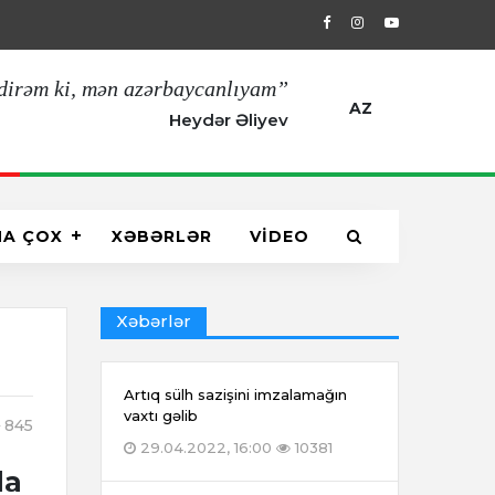
29.04.2022, 16:00
Artıq sülh sazişin
dirəm ki, mən azərbaycanlıyam”
AZ
Heydər Əliyev
HA ÇOX
XƏBƏRLƏR
VİDEO
Xəbərlər
Artıq sülh sazişini imzalamağın
vaxtı gəlib
845
29.04.2022, 16:00
10381
la