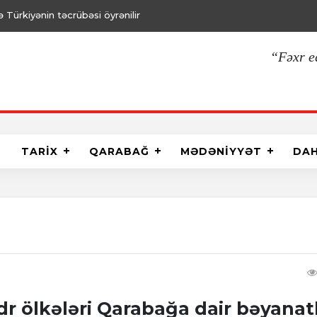
Türkiyənin təcrübəsi öyrənilir
“Fəxr e
TARİX
QARABAĞ
MƏDƏNİYYƏT
DA
 ölkələri Qarabağa dair bəyanat