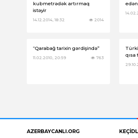
kubmetrədək artırmaq
edən
istəyir
14.02.
14.12.2014, 18:32
2014
“Qarabağ tarixin gərdişində”
Türki
qısa 
11.02.2010, 20:59
763
29.10
AZERBAYCANLI.ORG
KEÇİD