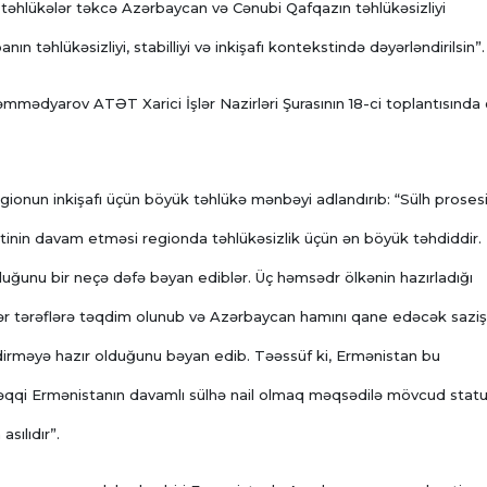
ı təhlükələr təkcə Azərbaycan və Cənubi Qafqazın təhlükəsizliyi
 təhlükəsizliyi, stabilliyi və inkişafı kontekstində dəyərləndirilsin”.
Məmmədyarov ATƏT Xarici İşlər Nazirləri Şurasının 18-ci toplantısında ç
ionun inkişafı üçün böyük təhlükə mənbəyi adlandırıb: “Sülh proses
inin davam etməsi regionda təhlükəsizlik üçün ən böyük təhdiddir.
ğunu bir neçə dəfə bəyan ediblər. Üç həmsədr ölkənin hazırladığı
iflər tərəflərə təqdim olunub və Azərbaycan hamını qane edəcək saziş
dirməyə hazır olduğunu bəyan edib. Təəssüf ki, Ermənistan bu
ərəqqi Ermənistanın davamlı sülhə nail olmaq məqsədilə mövcud stat
sılıdır”.