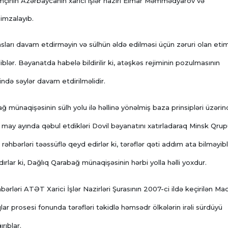
mçinin Azərbaycanın xarici işlər naziri Elmar Məmmədyarov və
 imzalayıb.
sları davam etdirməyin və sülhün əldə edilməsi üçün zəruri olan eti
ər. Bəyanatda habelə bildirilir ki, atəşkəs rejiminin pozulmasının
ndə səylər davam etdirilməlidir.
münaqişəsinin sülh yolu ilə həllinə yönəlmiş baza prinsipləri üzərind
n may ayında qəbul etdikləri Dovil bəyanatını xatırladaraq Minsk Qru
hbərləri təəssüflə qeyd edirlər ki, tərəflər qəti addım ata bilməyibl
ırlar ki, Dağlıq Qarabağ münaqişəsinin hərbi yolla həlli yoxdur.
rləri ATƏT Xarici İşlər Nazirləri Şurasının 2007-ci ildə keçirilən Ma
lar prosesi fonunda tərəfləri təkidlə həmsədr ölkələrin irəli sürdüyü
rıblar.