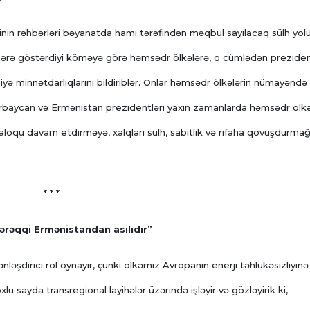
inin rəhbərləri bəyanatda hamı tərəfindən məqbul sayılacaq sülh yolu
flərə göstərdiyi köməyə görə həmsədr ölkələrə, o cümlədən preziden
 minnətdarlıqlarını bildiriblər. Onlar həmsədr ölkələrin nümayəndə
Azərbaycan və Ermənistan prezidentləri yaxın zamanlarda həmsədr ölkə
loqu davam etdirməyə, xalqları sülh, sabitlik və rifaha qovuşdurma
* * *
ərəqqi Ermənistandan asılıdır”
şdirici rol oynayır, çünki ölkəmiz Avropanın enerji təhlükəsizliyinə
lu sayda transregional layihələr üzərində işləyir və gözləyirik ki,