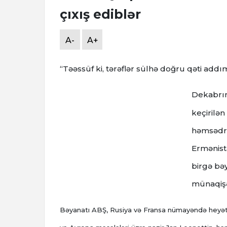
çıxış ediblər
A-
A+
“Təəssüf ki, tərəflər sülhə doğru qəti addı
Dekabrın 
keçirilə
həmsədr 
Ermənista
birgə bə
münaqişəs
Bəyanatı ABŞ, Rusiya və Fransa nümayəndə heyətləri