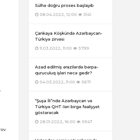
Sülhə doğru proses başlayıb
08.04.2022, 12:00
5141
Çankaya Köşkündə Azərbaycan-
Türkiyə zirvəsi
11.03.2022, 11:00
5799
Azad edilmiş ərazilərdə bərpa-
quruculuq işləri necə gedir?
04.03.2022, 11:00
5671
r
“Şuşa İli”ndə Azərbaycan və
Türkiyə QHT-ləri birgə fəaliyyət
göstərəcək
28.01.2022, 16:00
5947
rov