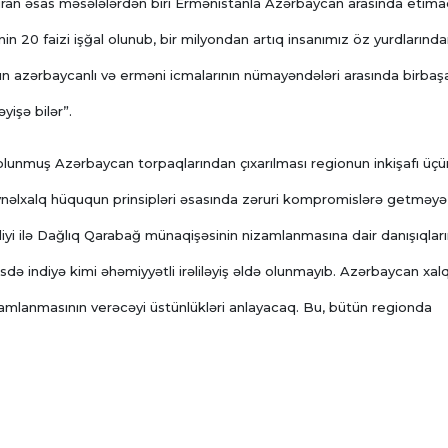
uran əsas məsələlərdən biri Ermənistanla Azərbaycan arasında etim
in 20 faizi işğal olunub, bir milyondan artıq insanımız öz yurdlarınd
 azərbaycanlı və erməni icmalarının nümayəndələri arasında birbaş
işə bilər”.
 olunmuş Azərbaycan torpaqlarından çıxarılması regionun inkişafı üçü
əlxalq hüququn prinsipləri əsasında zəruri kompromislərə getməyə
liyi ilə Dağlıq Qarabağ münaqişəsinin nizamlanmasına dair danışıqlar
sdə indiyə kimi əhəmiyyətli irəliləyiş əldə olunmayıb. Azərbaycan xalq
zamlanmasının verəcəyi üstünlükləri anlayacaq. Bu, bütün regionda