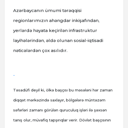
Azərbaycanın ümumi tərəqqisi
regionlarımızın ahəngdar inkişafından,
yerlərdə həyata keçirilən infrastruktur
layihələrindən, əldə olunan sosial-iqtisadi
nəticələrdən çox asılıdır.
Təsadüfi deyil ki, ölkə başçısı bu məsələni hər zaman
diqqət mərkəzində saxlayır, bölgələrə müntəzəm
səfərləri zamanı görülən quruculuq işləri ilə şəxsən
tanış olur, müvafiq tapşırıqlar verir. Dövlət başçısının