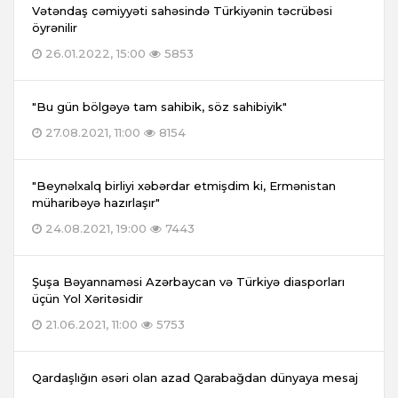
Vətəndaş cəmiyyəti sahəsində Türkiyənin təcrübəsi
öyrənilir
26.01.2022, 15:00
5853
"Bu gün bölgəyə tam sahibik, söz sahibiyik"
27.08.2021, 11:00
8154
"Beynəlxalq birliyi xəbərdar etmişdim ki, Ermənistan
müharibəyə hazırlaşır"
24.08.2021, 19:00
7443
Şuşa Bəyannaməsi Azərbaycan və Türkiyə diasporları
üçün Yol Xəritəsidir
21.06.2021, 11:00
5753
Qardaşlığın əsəri olan azad Qarabağdan dünyaya mesaj