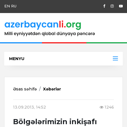
EN
RU
MENYU
Əsas səhifə
Xəbərlər
13.09.2013, 14:52
1246
Bölgələrimizin inkişafı