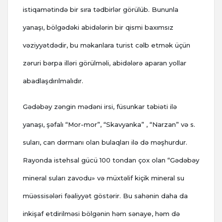
istiqamətində bir sıra tədbirlər görülüb. Bununla
yanaşı, bölgədəki abidələrin bir qismi baxımsız
vəziyyətdədir, bu məkanlara turist cəlb etmək üçün
zəruri bərpa illəri görülməli, abidələrə aparan yollar
abadlaşdırılmalıdır.
Gədəbəy zəngin mədəni irsi, füsunkar təbiəti ilə
yanaşı, şəfalı “Mor-mor”, “Skavyanka” , “Narzan” və s.
suları, can dərmanı olan bulaqları ilə də məşhurdur.
Rayonda istehsal gücü 100 tondan çox olan “Gədəbəy
mineral suları zavodu» və müxtəlif kiçik mineral su
müəssisələri fəaliyyət göstərir. Bu sahənin daha da
inkişaf etdirilməsi bölgənin həm sənaye, həm də