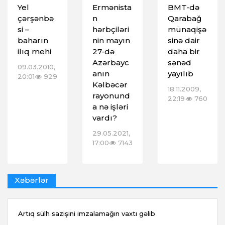
Yel
Ermənista
BMT-də
çərşənbə
n
Qarabağ
si –
hərbçiləri
münaqişə
baharın
nin mayın
sinə dair
ilıq mehi
27-də
daha bir
Azərbayc
sənəd
09.03.2010,
anın
yayılıb
20:01
929
Kəlbəcər
18.11.2009,
rayonund
22:19
760
a nə işləri
vardı?
29.05.2021,
17:00
7143
Xəbərlər
Artıq sülh sazişini imzalamağın vaxtı gəlib