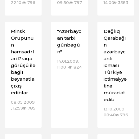
22:10
796
09:50
797
14:00
3383
Minsk
"Azərbayc
Dağlıq
Qrupunu
an tarixi
Qarabağı
n
günbəgü
n
həmsədrl
n"
azərbayc
əri Praqa
anlı
14.01.2009,
görüşü ilə
icması
11:00
824
bağlı
Türkiyə
bəyanatla
ictimaiyyə
çıxış
tinə
ediblər
müraciət
edib
08.05.2009
, 12:59
785
13.10.2009,
08:48
796