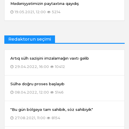
Mədəniyyətimizin paytaxtına qayıdış
19.05.2021, 12:00
5214
Redaktorun seçimi
Artıq sülh sazişini imzalamağın vaxtı gəlib
29.04.2022, 16:00
10412
Sülhə doğru proses başlayıb
08.04.2022, 12:00
5146
"Bu gün bölgəyə tam sahibik, söz sahibiyik"
27.08.2021, 11:00
8154