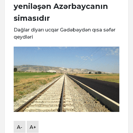
yeniləşən Azərbaycanın
simasıdır
Dağlar diyarı ucqar Gədəbəydən qısa səfər
qeydləri
A-
A+