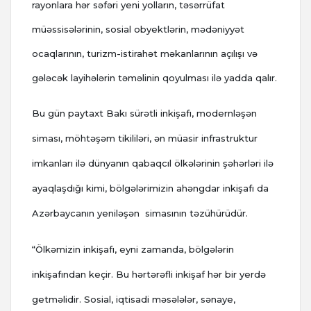
rayonlara hər səfəri yeni yolların, təsərrüfat
müəssisələrinin, sosial obyektlərin, mədəniyyət
ocaqlarının, turizm-istirahət məkanlarının açılışı və
gələcək layihələrin təməlinin qoyulması ilə yadda qalır.
Bu gün paytaxt Bakı sürətli inkişafı, modernləşən
siması, möhtəşəm tikililəri, ən müasir infrastruktur
imkanları ilə dünyanın qabaqcıl ölkələrinin şəhərləri ilə
ayaqlaşdığı kimi, bölgələrimizin ahəngdar inkişafı da
Azərbaycanın yeniləşən simasının təzühürüdür.
“Ölkəmizin inkişafı, eyni zamanda, bölgələrin
inkişafından keçir. Bu hərtərəfli inkişaf hər bir yerdə
getməlidir. Sosial, iqtisadi məsələlər, sənaye,