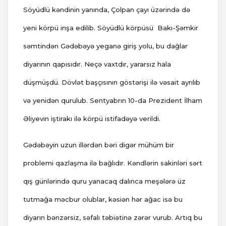
Söyüdlü kəndinin yanında, Çolpan çayı üzərində də
yeni körpü inşa edilib. Söyüdlü körpüsü Bakı-Şəmkir
səmtindən Gədəbəyə yeganə giriş yolu, bu dağlar
diyarının qapısıdır. Neçə vaxtdır, yararsız hala
düşmüşdü. Dövlət başçısının göstərişi ilə vəsait ayrılıb
və yenidən qurulub. Sentyabrın 10-da Prezident İlham
Əliyevin iştirakı ilə körpü istifadəyə verildi.
Gədəbəyin uzun illərdən bəri digər mühüm bir
problemi qazlaşma ilə bağlıdır. Kəndlərin sakinləri sərt
qış günlərində quru yanacaq dalınca meşələrə üz
tutmağa məcbur olublar, kəsiən hər ağac isə bu
diyarın bənzərsiz, səfalı təbiətinə zərər vurub. Artıq bu