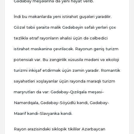
Gədəbəy meşələrinə də yeni həyat verib.
İndi bu məkanlarda yeni istirahət guşələri yaradılır.
Gözəl təbii şəraitə malik Gədəbəyin səfalı yerləri çox
tezliklə ətraf rayonların əhalisi üçün də cəlbedici
istirahət məskəninə çevriləcək. Rayonun geniş turizm
potensialı var. Bu zənginlik xüsusilə mədəni və ekoloji
turizmi inkişaf etdirmək üçün zəmin yaradır. Romantik
səyahətləri xoşlayanlar üçün rayonda maraqlı turizm
marşrutları da var: Gədəbəy-Qızılqala meşəsi-
Namərdqala, Gədəbəy-Söyüdlü kəndi, Gədəbəy-
Maarif kəndi-Slavyanka kəndi.
Rayon ərazisindəki siklopik tikililər Azərbaycan