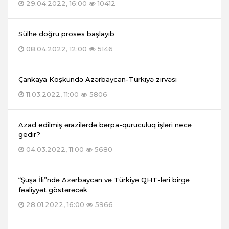
29.04.2022, 16:00
10412
Sülhə doğru proses başlayıb
08.04.2022, 12:00
5146
Çankaya Köşkündə Azərbaycan-Türkiyə zirvəsi
11.03.2022, 11:00
5806
Azad edilmiş ərazilərdə bərpa-quruculuq işləri necə
gedir?
04.03.2022, 11:00
5680
“Şuşa İli”ndə Azərbaycan və Türkiyə QHT-ləri birgə
fəaliyyət göstərəcək
28.01.2022, 16:00
5966