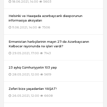
18.06.2021, 14:00
5603
Helsinki və Haaqada azərbaycanlı diasporunun
informasiya aksiyaları
11.06.2021, 14:00
7506
Ermənistan hərbçilərinin mayın 27-də Azərbaycanın
Kəlbəcər rayonunda nə işləri vardı?
29.05.2021, 17:00
7143
23 aylıq Cümhuriyyətin 103 yaşı
28.05.2021, 12:00
5619
Zəfəri bizə yaşadanları YAŞAT!
26.05.2021, 12:00
6608