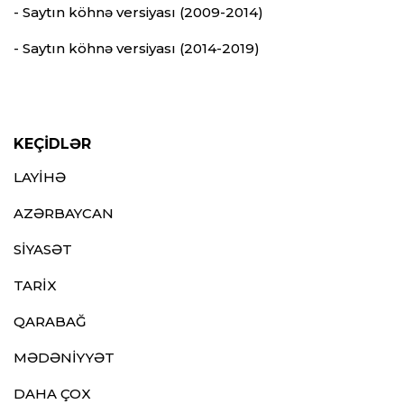
- Saytın köhnə versiyası (2009-2014)
- Saytın köhnə versiyası (2014-2019)
KEÇİDLƏR
LAYİHƏ
AZƏRBAYCAN
SİYASƏT
TARİX
QARABAĞ
MƏDƏNİYYƏT
DAHA ÇOX