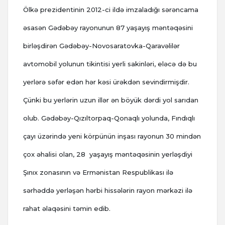
Ölkə prezidentinin 2012-ci ildə imzaladığı sərəncama
əsasən Gədəbəy rayonunun 87 yaşayış məntəqəsini
birləşdirən Gədəbəy-Novosaratovka-Qaravəlilər
avtomobil yolunun tikintisi yerli sakinləri, eləcə də bu
yerlərə səfər edən hər kəsi ürəkdən sevindirmişdir.
Çünki bu yerlərin uzun illər ən böyük dərdi yol sarıdan
olub. Gədəbəy-Qızıltorpaq-Qonaqlı yolunda, Fındıqlı
çayı üzərində yeni körpünün inşası rayonun 30 mindən
çox əhalisi olan, 28 yaşayış məntəqəsinin yerləşdiyi
Şınıx zonasının və Ermənistan Respublikası ilə
sərhəddə yerləşən hərbi hissələrin rayon mərkəzi ilə
rahat əlaqəsini təmin edib.