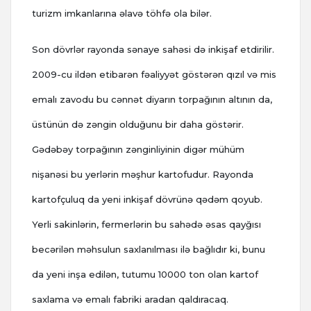
turizm imkanlarına əlavə töhfə ola bilər.
Son dövrlər rayonda sənaye sahəsi də inkişaf etdirilir.
2009-cu ildən etibarən fəaliyyət göstərən qızıl və mis
emalı zavodu bu cənnət diyarın torpağının altının da,
üstünün də zəngin olduğunu bir daha göstərir.
Gədəbəy torpağının zənginliyinin digər mühüm
nişanəsi bu yerlərin məşhur kartofudur. Rayonda
kartofçuluq da yeni inkişaf dövrünə qədəm qoyub.
Yerli sakinlərin, fermerlərin bu sahədə əsas qayğısı
becərilən məhsulun saxlanılması ilə bağlıdır ki, bunu
da yeni inşa edilən, tutumu 10000 ton olan kartof
saxlama və emalı fabriki aradan qaldıracaq.