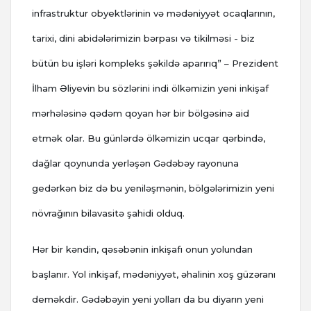
infrastruktur obyektlərinin və mədəniyyət ocaqlarının,
tarixi, dini abidələrimizin bərpası və tikilməsi - biz
bütün bu işləri kompleks şəkildə aparırıq” – Prezident
İlham Əliyevin bu sözlərini indi ölkəmizin yeni inkişaf
mərhələsinə qədəm qoyan hər bir bölgəsinə aid
etmək olar. Bu günlərdə ölkəmizin ucqar qərbində,
dağlar qoynunda yerləşən Gədəbəy rayonuna
gedərkən biz də bu yeniləşmənin, bölgələrimizin yeni
növrağının bilavasitə şahidi olduq.
Hər bir kəndin, qəsəbənin inkişafı onun yolundan
başlanır. Yol inkişaf, mədəniyyət, əhalinin xoş güzəranı
deməkdir. Gədəbəyin yeni yolları da bu diyarın yeni