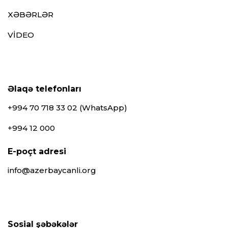
XƏBƏRLƏR
VİDEO
Əlaqə telefonları
+994 70 718 33 02 (WhatsApp)
+994 12 000
E-poçt adresi
info@azerbaycanli.org
Sosial şəbəkələr