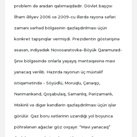
problem də aradan qalxmaqdadır. Dövlət başçısı
İlham Əliyev 2006 və 2009-cu illərdə rayona səfəri
zamanı sərhəd bölgəsinin qazlaşdırılması üçün
konkret tapşırıqlar vermişdi. Prezidentin göstərişinə
əsasən, indiyədək Novosaratovka-Böyük Qaramurad-
Şınıx bölgəsində onlarla yaşayış məntəqəsinə mavi
yanacaq verilib. Hazırda rayonun üç müxtəlif
istiqamətində - Söyüdlü, Moruqlu, Çanaqçı,
Nərimankənd, Qoşabulaq, Samanlıq, Pərizamanlı,
Miskinli və digər kəndlərin qazlaşdırılması üçün işlər
görülür. Qaz boru xətlərinin uzandığı yol boyunca
pöhrələnən ağaclar göz oxşayır. “Mavi yanacaq”