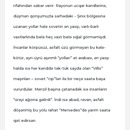
rifahından xəbər verir. Rayonun ucqar kəndlərinə,
düşmən qonşumuzla sərhədəki - Şınıx bölgəsinə
uzanan yollar hələ sovetin ən yaxşı, varlı-barlı
vaxtlarlında belə heç vaxt belə sığal görməmişdi.
İnsanlar körpüsüz, asfalt üzü görməyən bu kələ-
kötür, əyri-üyrü aşırımlı “yolları” at arabası, ən yaxşı
halda isə hər kənddə tək-tük sayda olan “Villis”
maşınları – sovet “cip”ləri ilə bir neçə saata başa
vururdular. Mənzil başına çatanadək isə insanların
“ürəyi ağzına gəlirdi”. İndi isə abad, rəvan, asfalt
döşənmiş bu yolu rahat “Mersedes”də yarım saata
qət edirsən.