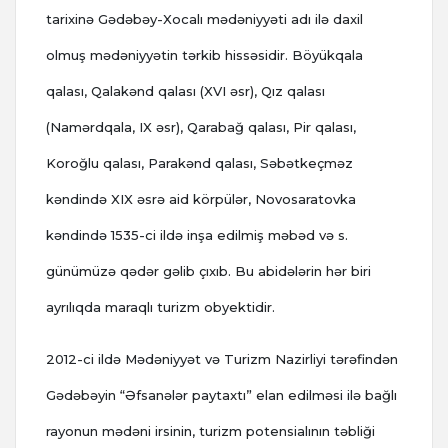
tarixinə Gədəbəy-Xocalı mədəniyyəti adı ilə daxil
olmuş mədəniyyətin tərkib hissəsidir. Böyükqala
qalası, Qalakənd qalası (XVI əsr), Qız qalası
(Namərdqala, IX əsr), Qarabağ qalası, Pir qalası,
Koroğlu qalası, Parakənd qalası, Səbətkeçməz
kəndində XIX əsrə aid körpülər, Novosaratovka
kəndində 1535-ci ildə inşa edilmiş məbəd və s.
günümüzə qədər gəlib çıxıb. Bu abidələrin hər biri
ayrılıqda maraqlı turizm obyektidir.
2012-ci ildə Mədəniyyət və Turizm Nazirliyi tərəfindən
Gədəbəyin “Əfsanələr paytaxtı” elan edilməsi ilə bağlı
rayonun mədəni irsinin, turizm potensialının təbliği