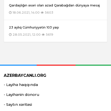
Qardaşlığın əsəri olan azad Qarabağdan dünyaya mesaj
18.06.2021, 14:00
5603
23 aylıq Cümhuriyyətin 103 yaşı
28.05.2021, 12:00
5619
AZERBAYCANLI.ORG
- Layihə haqqında
- Layihənin donoru
- Saytın xəritəsi