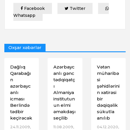
Facebook
Twitter
Whatsapp
Oxşar xəbərlər
Dağlıq
Azərbayc
Vətən
Qarabağı
anlı gənc
müharibə
n
tədqiqatç
si
azərbayc
ı
şəhidlərini
anlı
Almaniya
n xatirəsi
icması
institutun
bir
Berlində
un elmi
dəqiqəlik
tədbir
əməkdaşı
sükutla
keçirəcək
seçilib
anılıb
24.11.2009,
11.08.2009,
04.12.2020,