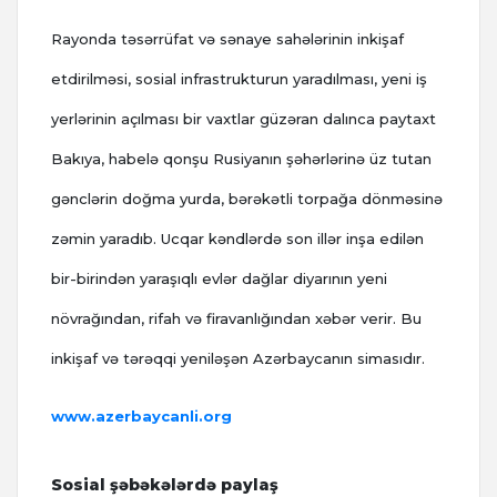
Rayonda təsərrüfat və sənaye sahələrinin inkişaf
etdirilməsi, sosial infrastrukturun yaradılması, yeni iş
yerlərinin açılması bir vaxtlar güzəran dalınca paytaxt
Bakıya, habelə qonşu Rusiyanın şəhərlərinə üz tutan
gənclərin doğma yurda, bərəkətli torpağa dönməsinə
zəmin yaradıb. Ucqar kəndlərdə son illər inşa edilən
bir-birindən yaraşıqlı evlər dağlar diyarının yeni
növrağından, rifah və firavanlığından xəbər verir. Bu
inkişaf və tərəqqi yeniləşən Azərbaycanın simasıdır.
www.azerbaycanli.org
Sosial şəbəkələrdə paylaş