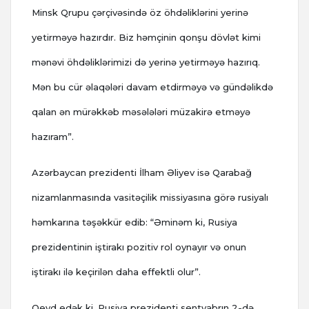
Minsk Qrupu çərçivəsində öz öhdəliklərini yerinə
yetirməyə hazırdır. Biz həmçinin qonşu dövlət kimi
mənəvi öhdəliklərimizi də yerinə yetirməyə hazırıq.
Mən bu cür əlaqələri davam etdirməyə və gündəlikdə
qalan ən mürəkkəb məsələləri müzakirə etməyə
hazıram”.
Azərbaycan prezidenti İlham Əliyev isə Qarabağ
nizamlanmasında vasitəçilik missiyasına görə rusiyalı
həmkarına təşəkkür edib: “Əminəm ki, Rusiya
prezidentinin iştirakı pozitiv rol oynayır və onun
iştirakı ilə keçirilən daha effektli olur”.
Qeyd edək ki, Rusiya prezidenti sentyabrın 2-də