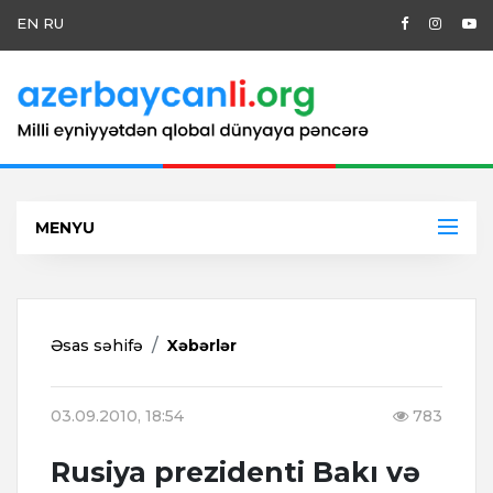
EN
RU
MENYU
Əsas səhifə
Xəbərlər
03.09.2010, 18:54
783
Rusiya prezidenti Bakı və