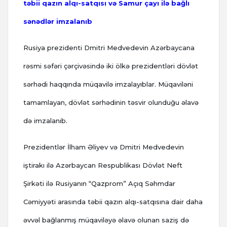
təbii qazın alqı-satqısı və Samur çayı ilə bağlı
sənədlər imzalanıb
Rusiya prezidenti Dmitri Medvedevin Azərbaycana
rəsmi səfəri çərçivəsində iki ölkə prezidentləri dövlət
sərhədi haqqında müqavilə imzalayıblar.
Müqaviləni
tamamlayan, dövlət sərhədinin təsvir olunduğu əlavə
də imzalanıb.
Prezidentlər İlham Əliyev və Dmitri Medvedevin
iştirakı ilə Azərbaycan Respublikası Dövlət Neft
Şirkəti ilə Rusiyanın “Qazprom” Açıq Səhmdar
Cəmiyyəti arasında təbii qazın alqı-satqısına dair daha
əvvəl bağlanmış müqaviləyə əlavə olunan saziş də