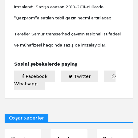
imzalanıb. Sazişə əsasən 2010-2011-ci illərdə
“Qazprom”a satılan təbii qazın həcmi artırılacaq.
Tərəflər Samur transsərhəd çayının rasional istifadəsi
və mühafizəsi haqqında saziş də imzalayıblar.
Sosial şəbəkələrdə paylaş
Facebook
Twitter
Whatsapp
Oxşar xəbərlər