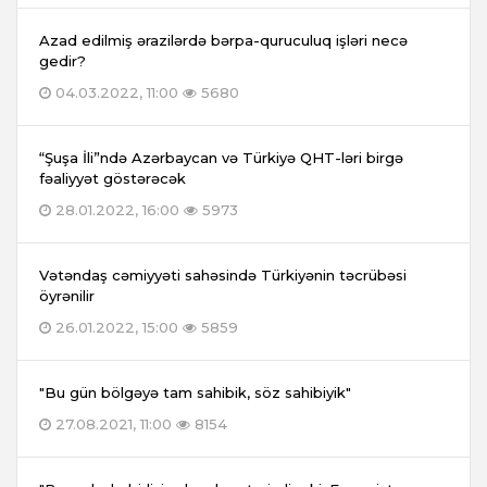
Azad edilmiş ərazilərdə bərpa-quruculuq işləri necə
gedir?
04.03.2022, 11:00
5680
“Şuşa İli”ndə Azərbaycan və Türkiyə QHT-ləri birgə
fəaliyyət göstərəcək
28.01.2022, 16:00
5973
Vətəndaş cəmiyyəti sahəsində Türkiyənin təcrübəsi
öyrənilir
26.01.2022, 15:00
5859
"Bu gün bölgəyə tam sahibik, söz sahibiyik"
27.08.2021, 11:00
8154