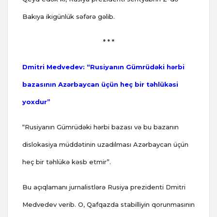
Bakıya ikigünlük səfərə gəlib.
* * *
Dmitri Medvedev: “Rusiyanın Gümrüdəki hərbi
bazasının Azərbaycan üçün heç bir təhlükəsi
yoxdur”
“Rusiyanın Gümrüdəki hərbi bazası və bu bazanın
dislokasiya müddətinin uzadılması Azərbaycan üçün
heç bir təhlükə kəsb etmir”.
Bu açıqlamanı jurnalistlərə Rusiya prezidenti Dmitri
Medvedev verib. O, Qafqazda stabilliyin qorunmasının