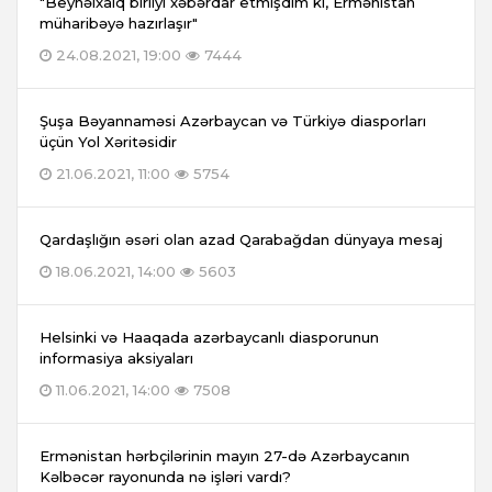
"Beynəlxalq birliyi xəbərdar etmişdim ki, Ermənistan
müharibəyə hazırlaşır"
24.08.2021, 19:00
7444
Şuşa Bəyannaməsi Azərbaycan və Türkiyə diasporları
üçün Yol Xəritəsidir
21.06.2021, 11:00
5754
Qardaşlığın əsəri olan azad Qarabağdan dünyaya mesaj
18.06.2021, 14:00
5603
Helsinki və Haaqada azərbaycanlı diasporunun
informasiya aksiyaları
11.06.2021, 14:00
7508
Ermənistan hərbçilərinin mayın 27-də Azərbaycanın
Kəlbəcər rayonunda nə işləri vardı?