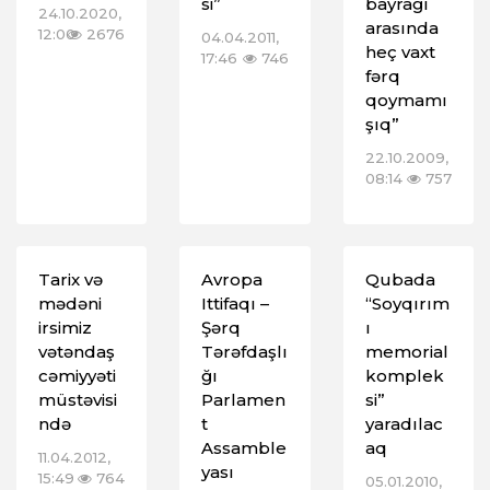
si”
bayrağı
24.10.2020,
arasında
12:00
2676
04.04.2011,
heç vaxt
17:46
746
fərq
qoymamı
şıq”
22.10.2009,
08:14
757
Tarix və
Avropa
Qubada
mədəni
Ittifaqı –
“Soyqırım
irsimiz
Şərq
ı
vətəndaş
Tərəfdaşlı
memorial
cəmiyyəti
ğı
komplek
müstəvisi
Parlamen
si”
ndə
t
yaradılac
Assamble
aq
11.04.2012,
yası
15:49
764
05.01.2010,