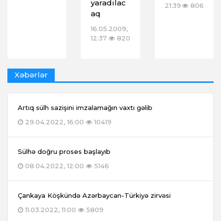
yaradılac
21:39
806
aq
16.05.2009,
12:37
820
Xəbərlər
Artıq sülh sazişini imzalamağın vaxtı gəlib
29.04.2022, 16:00
10419
Sülhə doğru proses başlayıb
08.04.2022, 12:00
5146
Çankaya Köşkündə Azərbaycan-Türkiyə zirvəsi
11.03.2022, 11:00
5809