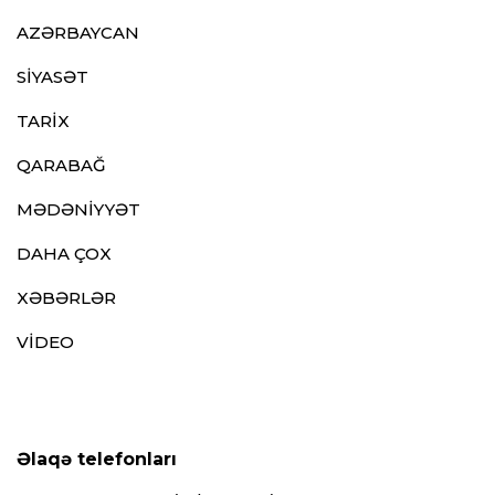
AZƏRBAYCAN
SİYASƏT
TARİX
QARABAĞ
MƏDƏNİYYƏT
DAHA ÇOX
XƏBƏRLƏR
VİDEO
Əlaqə telefonları