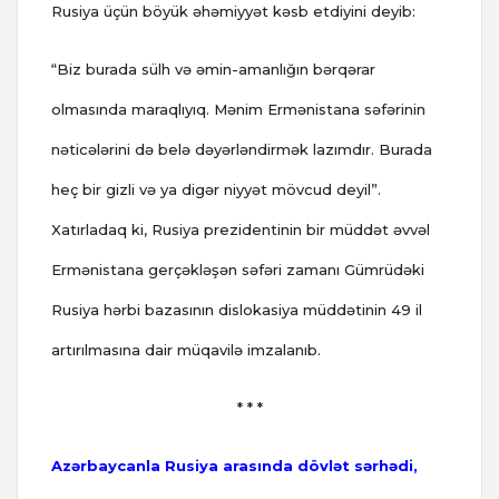
Rusiya üçün böyük əhəmiyyət kəsb etdiyini deyib:
“Biz burada sülh və əmin-amanlığın bərqərar
olmasında maraqlıyıq. Mənim Ermənistana səfərinin
nəticələrini də belə dəyərləndirmək lazımdır. Burada
heç bir gizli və ya digər niyyət mövcud deyil”.
Xatırladaq ki, Rusiya prezidentinin bir müddət əvvəl
Ermənistana gerçəkləşən səfəri zamanı Gümrüdəki
Rusiya hərbi bazasının dislokasiya müddətinin 49 il
artırılmasına dair müqavilə imzalanıb.
* * *
Azərbaycanla Rusiya arasında dövlət sərhədi,