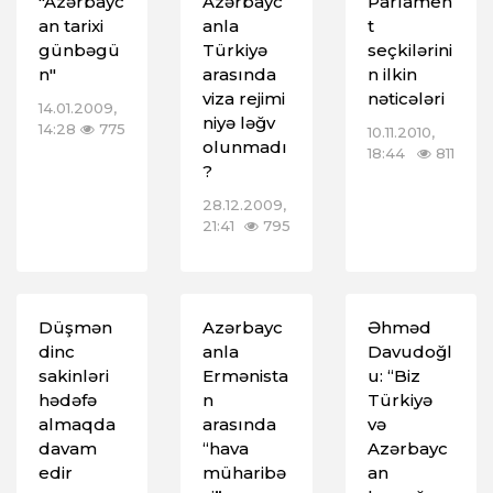
"Azərbayc
Azərbayc
Parlamen
an tarixi
anla
t
günbəgü
Türkiyə
seçkilərini
n"
arasında
n ilkin
viza rejimi
nəticələri
14.01.2009,
niyə ləğv
14:28
775
10.11.2010,
olunmadı
18:44
811
?
28.12.2009,
21:41
795
Düşmən
Azərbayc
Əhməd
dinc
anla
Davudoğl
sakinləri
Ermənista
u: “Biz
hədəfə
n
Türkiyə
almaqda
arasında
və
davam
“hava
Azərbayc
edir
müharibə
an