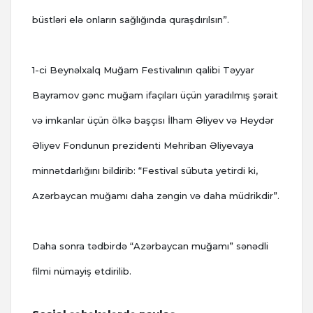
büstləri elə onların sağlığında quraşdırılsın”.
1-ci Beynəlxalq Muğam Festivalının qalibi Təyyar
Bayramov gənc muğam ifaçıları üçün yaradılmış şərait
və imkanlar üçün ölkə başçısı İlham Əliyev və Heydər
Əliyev Fondunun prezidenti Mehriban Əliyevaya
minnətdarlığını bildirib: “Festival sübuta yetirdi ki,
Azərbaycan muğamı daha zəngin və daha müdrikdir”.
Daha sonra tədbirdə “Azərbaycan muğamı” sənədli
filmi nümayiş etdirilib.