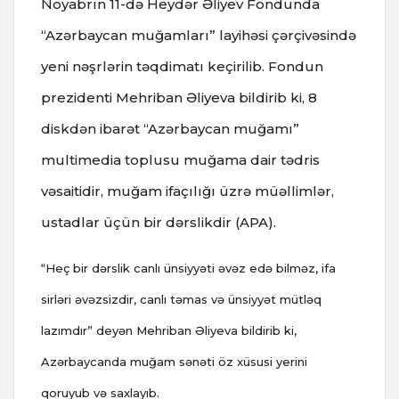
Noyabrın 11-də Heydər Əliyev Fondunda
“Azərbaycan muğamları” layihəsi çərçivəsində
yeni nəşrlərin təqdimatı keçirilib. Fondun
prezidenti Mehriban Əliyeva bildirib ki, 8
diskdən ibarət “Azərbaycan muğamı”
multimedia toplusu muğama dair tədris
vəsaitidir, muğam ifaçılığı üzrə müəllimlər,
ustadlar üçün bir dərslikdir (APA).
“Heç bir dərslik canlı ünsiyyəti əvəz edə bilməz, ifa
sirləri əvəzsizdir, canlı təmas və ünsiyyət mütləq
lazımdır” deyən Mehriban Əliyeva bildirib ki,
Azərbaycanda muğam sənəti öz xüsusi yerini
qoruyub və saxlayıb.