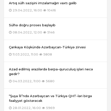
Artıq sülh sazişini imzalamağın vaxtı gəlib
29.04.2022, 16:00
10416
Sülhə doğru proses başlayıb
08.04.2022, 12:00
5146
Çankaya Köşkündə Azərbaycan-Türkiyə zirvəsi
11.03.2022, 11:00
5808
Azad edilmiş ərazilərdə bərpa-quruculuq işləri necə
gedir?
04.03.2022, 11:00
5680
“Şuşa İli”ndə Azərbaycan və Türkiyə QHT-ləri birgə
fəaliyyət göstərəcək
28.01.2022, 16:00
5969