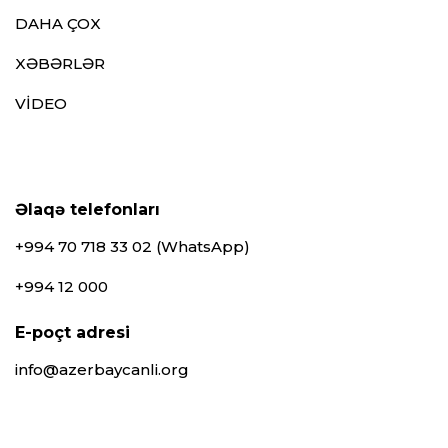
DAHA ÇOX
XƏBƏRLƏR
VİDEO
Əlaqə telefonları
+994 70 718 33 02 (WhatsApp)
+994 12 000
E-poçt adresi
info@azerbaycanli.org