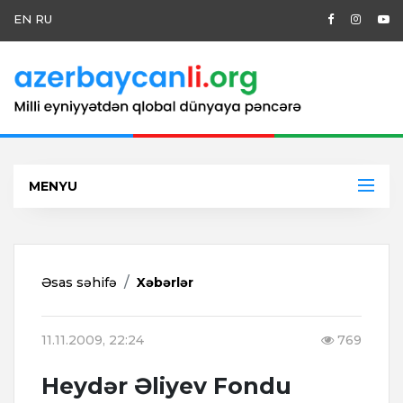
EN
RU
MENYU
Əsas səhifə
Xəbərlər
11.11.2009, 22:24
769
Heydər Əliyev Fondu