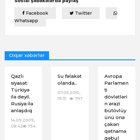
Sosial şəbəkələrdə paylaş
Facebook
Twitter
Whatsapp
Oxşar xəbərlər
Qazlı
Su fəlakət
Avropa
siyasət:
olanda...
Parlamen
Türkiyə
ti
07.05.2010,
ilə deyil,
dövlətləri
19:31
797
Rusiya ilə
n ərazi
anlaşdıq
bütövlüy
ünü önə
14.09.2009,
çəkən
08:42
754
qətnamə
qəbul