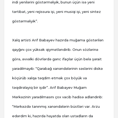
indi yenilərini göstərməliyik, bunun üçün isə yeni
tərtibat, yeni rejissura işi, yeni musiqi işi, yeni sintez
göstərməliyik”.
Xalq artisti Arif Babayev hazırda muğama göstərilən
qayğını çox yüksək qiymətləndirib. Onun sözlərinə
görə, əvvəlki dövrlərdə gənc ifaçılar üçün belə şərait
yaradılmayıb: “Qarabağ xanəndələrinin səslərini diskə
köçürüb xalqa təqdim etmək çox böyük və
təqdirəlayiq bir işdir”. Arif Babayev Muğam
Mərkəzinin yaradılmasını çox vacib hadisə adlandırıb:
“Mərkəzdə tanınmış xanəndələrin büstləri var. Arzu
edərdim ki, hazırda həyatda olan ustadların da