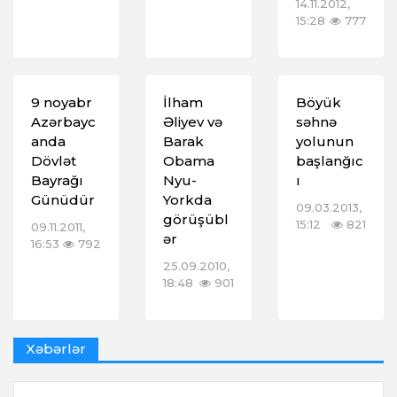
14.11.2012,
15:28
777
9 noyabr
İlham
Böyük
Azərbayc
Əliyev və
səhnə
anda
Barak
yolunun
Dövlət
Obama
başlanğıc
Bayrağı
Nyu-
ı
Günüdür
Yorkda
09.03.2013,
görüşübl
15:12
821
09.11.2011,
ər
16:53
792
25.09.2010,
18:48
901
Xəbərlər