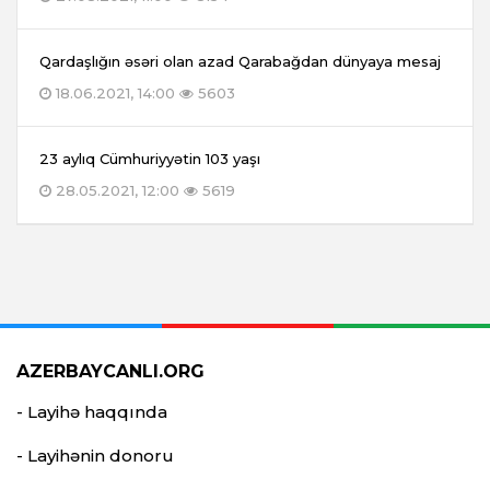
Qardaşlığın əsəri olan azad Qarabağdan dünyaya mesaj
18.06.2021, 14:00
5603
23 aylıq Cümhuriyyətin 103 yaşı
28.05.2021, 12:00
5619
AZERBAYCANLI.ORG
- Layihə haqqında
- Layihənin donoru