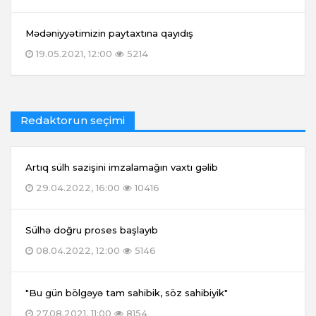
Mədəniyyətimizin paytaxtına qayıdış
19.05.2021, 12:00
5214
Redaktorun seçimi
Artıq sülh sazişini imzalamağın vaxtı gəlib
29.04.2022, 16:00
10416
Sülhə doğru proses başlayıb
08.04.2022, 12:00
5146
"Bu gün bölgəyə tam sahibik, söz sahibiyik"
27.08.2021, 11:00
8154