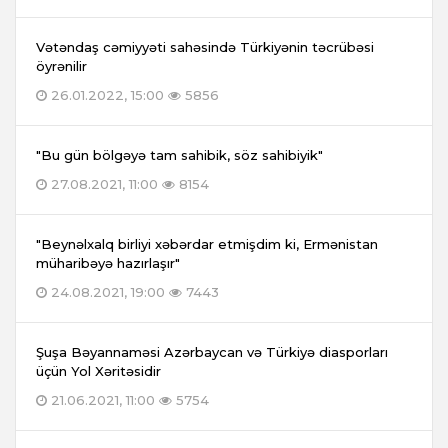
Vətəndaş cəmiyyəti sahəsində Türkiyənin təcrübəsi
öyrənilir
26.01.2022, 15:00
5856
"Bu gün bölgəyə tam sahibik, söz sahibiyik"
27.08.2021, 11:00
8154
"Beynəlxalq birliyi xəbərdar etmişdim ki, Ermənistan
müharibəyə hazırlaşır"
24.08.2021, 19:00
7443
Şuşa Bəyannaməsi Azərbaycan və Türkiyə diasporları
üçün Yol Xəritəsidir
21.06.2021, 11:00
5754