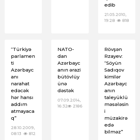
edib
21.05.2010,
19:28
818
“Türkiyə
NATO-
Rövşən
parlamen
dan
Rzayev:
ti
Azərbayc
“Söyün
Azərbayc
anın ərazi
Sadıqov
anı
bütövlüy
kimilər
narahat
ünə
Azərbayc
edəcək
dəstək
anın
hər hansı
taleyüklü
07.09.2014,
addım
məsələsin
16:32
2186
atmayaca
i
q”
müzakirə
edə
28.10.2009,
bilməz”
08:13
812