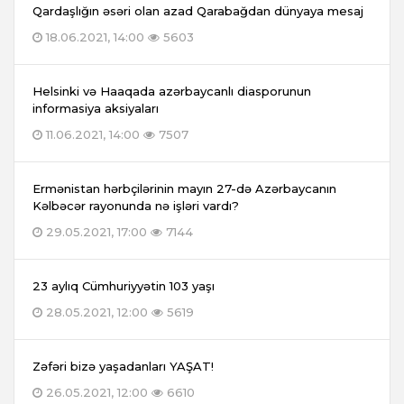
Qardaşlığın əsəri olan azad Qarabağdan dünyaya mesaj
18.06.2021, 14:00
5603
Helsinki və Haaqada azərbaycanlı diasporunun
informasiya aksiyaları
11.06.2021, 14:00
7507
Ermənistan hərbçilərinin mayın 27-də Azərbaycanın
Kəlbəcər rayonunda nə işləri vardı?
29.05.2021, 17:00
7144
23 aylıq Cümhuriyyətin 103 yaşı
28.05.2021, 12:00
5619
Zəfəri bizə yaşadanları YAŞAT!
26.05.2021, 12:00
6610