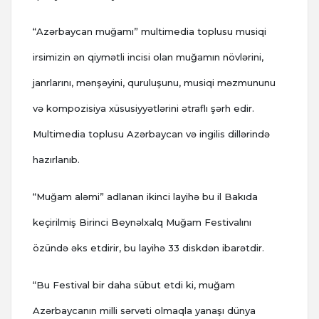
“Azərbaycan muğamı” multimedia toplusu musiqi
irsimizin ən qiymətli incisi olan muğamın növlərini,
janrlarını, mənşəyini, quruluşunu, musiqi məzmununu
və kompozisiya xüsusiyyətlərini ətraflı şərh edir.
Multimedia toplusu Azərbaycan və ingilis dillərində
hazırlanıb.
“Muğam aləmi” adlanan ikinci layihə bu il Bakıda
keçirilmiş Birinci Beynəlxalq Muğam Festivalını
özündə əks etdirir, bu layihə 33 diskdən ibarətdir.
“Bu Festival bir daha sübut etdi ki, muğam
Azərbaycanın milli sərvəti olmaqla yanaşı dünya