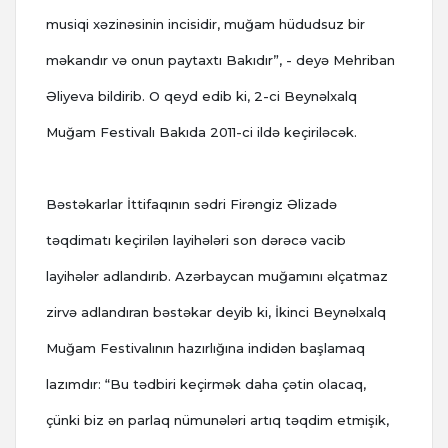
musiqi xəzinəsinin incisidir, muğam hüdudsuz bir
məkandır və onun paytaxtı Bakıdır”, - deyə Mehriban
Əliyeva bildirib. O qeyd edib ki, 2-ci Beynəlxalq
Muğam Festivalı Bakıda 2011-ci ildə keçiriləcək.
Bəstəkarlar İttifaqının sədri Firəngiz Əlizadə
təqdimatı keçirilən layihələri son dərəcə vacib
layihələr adlandırıb. Azərbaycan muğamını əlçatmaz
zirvə adlandıran bəstəkar deyib ki, İkinci Beynəlxalq
Muğam Festivalının hazırlığına indidən başlamaq
lazımdır: “Bu tədbiri keçirmək daha çətin olacaq,
çünki biz ən parlaq nümunələri artıq təqdim etmişik,