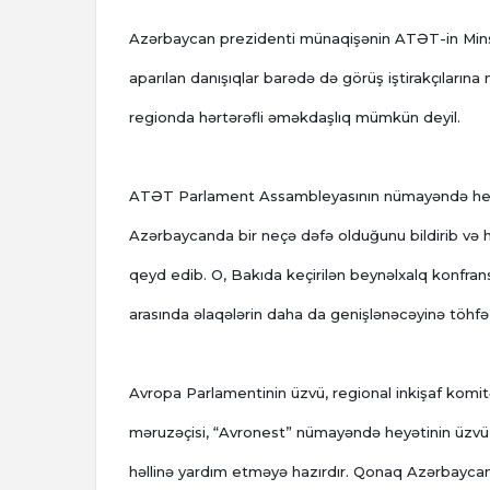
Azərbaycan prezidenti münaqişənin ATƏT-in Minsk
aparılan danışıqlar barədə də görüş iştirakçılar
regionda hərtərəfli əməkdaşlıq mümkün deyil.
ATƏT Parlament Assambleyasının nümayəndə heyə
Azərbaycanda bir neçə dəfə olduğunu bildirib və h
qeyd edib. O, Bakıda keçirilən beynəlxalq konfran
arasında əlaqələrin daha da genişlənəcəyinə töhfə 
Avropa Parlamentinin üzvü, regional inkişaf komitə
məruzəçisi, “Avronest” nümayəndə heyətinin üzvü Y
həllinə yardım etməyə hazırdır. Qonaq Azərbaycand