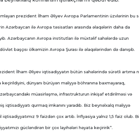
mlayan prezident İlham Əliyev Avropa Parlamentinin üzvlərinin bu s
lərin Azərbaycan ilə Avropa təsisatları arasında əlaqələrin daha da
yıb. Azərbaycanın Avropa institutları ilə müxtəlif sahələrdə uzun
vlət başçısı ölkəmizin Avropa Şurası ilə əlaqələrindən də danışıb.
dent İlham Əliyev iqtisadiyyatın bütün sahələrində sürətli artıma n
a keçirildiyini, dünyanı bürüyən maliyyə böhranına baxmayaraq,
Azərbaycandakı müasirləşmə, infrastrukturun inkişaf etdirilməsi və
miş iqtisadiyyatı qurmaq imkanını yaradıb. Biz beynəlxalq maliyyə
 iqtisadiyyatımız 9 faizdən çox artıb. İnflyasiya yalnız 1,5 faiz olub. B
yatımızı gücləndirən bir çox layihələri həyata keçiririk”.