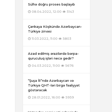
Sülhə doğru proses başlayıb
08.04.2022, 12:00
5143
Çankaya Köşkündə Azərbaycan-
Türkiyə zirvəsi
11.03.2022, 11:00
5803
Azad edilmiş ərazilərdə bərpa-
quruculuq işləri necə gedir?
04.03.2022, 11:00
5676
“Şuşa İli”ndə Azərbaycan və
Türkiyə QHT-ləri birgə fəaliyyət
göstərəcək
28.01.2022, 16:00
5959