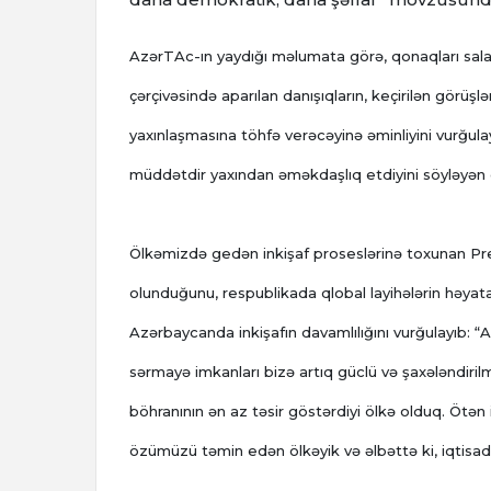
AzərTAc-ın yaydığı məlumata görə, qonaqları sala
çərçivəsində aparılan danışıqların, keçirilən görüş
yaxınlaşmasına töhfə verəcəyinə əminliyini vurğula
müddətdir yaxından əməkdaşlıq etdiyini söyləyən dö
Ölkəmizdə gedən inkişaf proseslərinə toxunan Prezi
olunduğunu, respublikada qlobal layihələrin həyat
Azərbaycanda inkişafın davamlılığını vurğulayıb: “
sərmayə imkanları bizə artıq güclü və şaxələndiril
böhranının ən az təsir göstərdiyi ölkə olduq. Ötən il
özümüzü təmin edən ölkəyik və əlbəttə ki, iqtisadiy