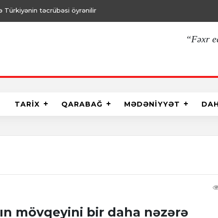
Türkiyənin təcrübəsi öyrənilir
“Fəxr e
TARİX
QARABAĞ
MƏDƏNİYYƏT
DA
ın mövqeyini bir daha nəzərə