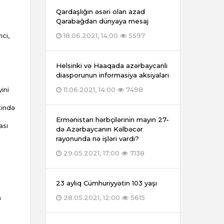
Qardaşlığın əsəri olan azad
Qarabağdan dünyaya mesaj
ci,
18.06.2021, 14:00
5597
Helsinki və Haaqada azərbaycanlı
diasporunun informasiya aksiyaları
ini
11.06.2021, 14:00
7498
tində
Ermənistan hərbçilərinin mayın 27-
ası
də Azərbaycanın Kəlbəcər
rayonunda nə işləri vardı?
29.05.2021, 17:00
7138
23 aylıq Cümhuriyyətin 103 yaşı
n
28.05.2021, 12:00
5615