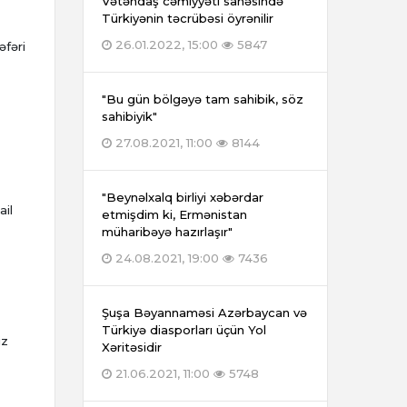
Vətəndaş cəmiyyəti sahəsində
Türkiyənin təcrübəsi öyrənilir
26.01.2022, 15:00
5847
əfəri
"Bu gün bölgəyə tam sahibik, söz
sahibiyik"
27.08.2021, 11:00
8144
"Beynəlxalq birliyi xəbərdar
ail
etmişdim ki, Ermənistan
müharibəyə hazırlaşır"
24.08.2021, 19:00
7436
Şuşa Bəyannaməsi Azərbaycan və
Türkiyə diasporları üçün Yol
iz
Xəritəsidir
21.06.2021, 11:00
5748