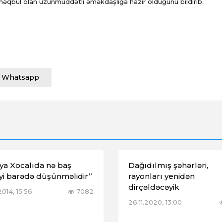
ə məqbul olan uzunmüddətli əməkdaşlığa hazır olduğunu bildirib.
Whatsapp
ya Xocalıda nə baş
Dağıdılmış şəhərləri,
yi barədə düşünməlidir”
rayonları yenidən
dirçəldəcəyik
2014, 15:56
7082
26.11.2020, 13:00