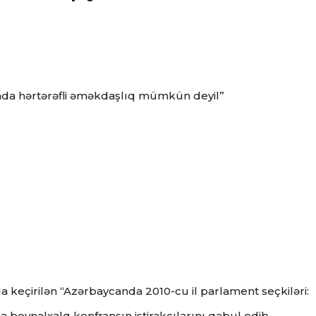
da hərtərəfli əməkdaşlıq mümkün deyil”
a keçirilən “Azərbaycanda 2010-cu il parlament seçkiləri:
beynəlxalq konfransın iştirakçılarını qəbul edib.