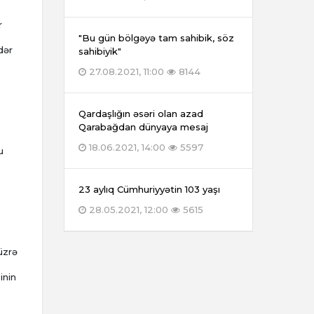
r
"Bu gün bölgəyə tam sahibik, söz
dər
sahibiyik"
27.08.2021, 11:00
8144
Qardaşlığın əsəri olan azad
Qarabağdan dünyaya mesaj
18.06.2021, 14:00
5597
u
23 aylıq Cümhuriyyətin 103 yaşı
28.05.2021, 12:00
5615
üzrə
inin