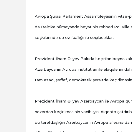
Avropa Şurası Parlament Assambleyasının vitse-pre
da Belçika nümayəndə heyətinin rəhbəri Pol Ville ə
seçkilərində də öz fəallığı ilə seçiləcəklər.
Prezident İlham Əliyev Bakıda keçirilən beynəlxalq
Azərbaycanın Avropa institutları ilə əlaqələrini d
tam azad, şəffaf, demokratik şəraitdə keçirilməsin
Prezident İlham Əliyev Azərbaycan ilə Avropa qur
nəzərdən keçirilməsinin vacibliyini diqqətə çatdırı
bu tərəfdaşlığın Azərbaycanın Avropa ailəsinə da