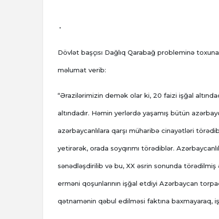
Dövlət başçısı Dağlıq Qarabağ probleminə toxunar
məlumat verib:
“Ərazilərimizin demək olar ki, 20 faizi işğal altın
altındadır. Həmin yerlərdə yaşamış bütün azərbayca
azərbaycanlılara qarşı müharibə cinayətləri törədib
yetirərək, orada soyqırımı törədiblər. Azərbaycanl
sənədləşdirilib və bu, XX əsrin sonunda törədilmiş
erməni qoşunlarının işğal etdiyi Azərbaycan torpa
qətnamənin qəbul edilməsi faktına baxmayaraq, i