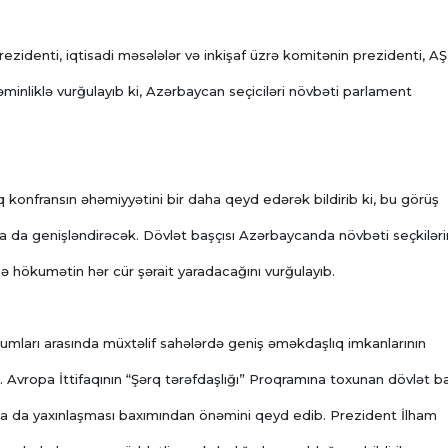
zidenti, iqtisadi məsələlər və inkişaf üzrə komitənin prezidenti, A
minliklə vurğulayıb ki, Azərbaycan seçiciləri növbəti parlament
 konfransın əhəmiyyətini bir daha qeyd edərək bildirib ki, bu görüş
aha da genişləndirəcək. Dövlət başçısı Azərbaycanda növbəti seçkilər
ə hökumətin hər cür şərait yaradacağını vurğulayıb.
umları arasında müxtəlif sahələrdə geniş əməkdaşlıq imkanlarının
b. Avropa İttifaqının “Şərq tərəfdaşlığı” Proqramına toxunan dövlət ba
ha da yaxınlaşması baxımından önəmini qeyd edib. Prezident İlham