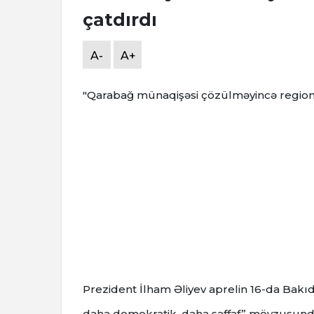
çatdırdı
A-
A+
"Qarabağ münaqişəsi çözülməyincə region
Prezident İlham Əliyev aprelin 16-da Bakıd
daha demokratik, daha şəffaf” mövzusunda 