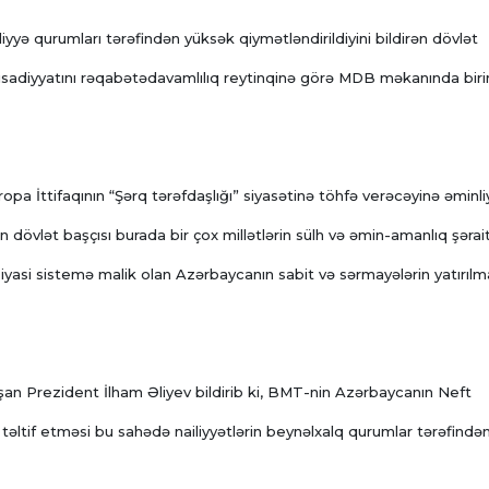
iyyə qurumları tərəfindən yüksək qiymətləndirildiyini bildirən dövlət
sadiyyatını rəqabətədavamlılıq reytinqinə görə MDB məkanında birin
a İttifaqının “Şərq tərəfdaşlığı” siyasətinə töhfə verəcəyinə əminliy
 dövlət başçısı burada bir çox millətlərin sülh və əmin-amanlıq şərai
siyasi sistemə malik olan Azərbaycanın sabit və sərmayələrin yatırılm
şan Prezident İlham Əliyev bildirib ki, BMT-nin Azərbaycanın Neft
təltif etməsi bu sahədə nailiyyətlərin beynəlxalq qurumlar tərəfində