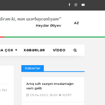
29.04.2022, 16:00
Artıq sülh sazişin
dirəm ki, mən azərbaycanlıyam”
AZ
Heydər Əliyev
HA ÇOX
XƏBƏRLƏR
VİDEO
Xəbərlər
Artıq sülh sazişini imzalamağın
vaxtı gəlib
741
29.04.2022, 16:00
10397