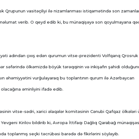
 Qrupunun vasitəçiliyi ilə nizamlanması istiqamətində son zamanla
ına məlumat verib. O qeyd edib ki, bu münaqişəyə son qoyulmayana qə
ti adından çıxış edən qurumun vitse-prezidenti Volfqanq Qrosruk
ər səfərində ölkəmizdə böyük tərəqqinin və inkişafın şahidi olduğun
sın əhəmiyyətini vurğulayaraq bu toplantının qurum ilə Azərbaycan
olacağına əminliyini ifadə edib.
sinin vitse-sədri, xarici əlaqələr komitəsinin Cənubi Qafqaz ölkələri 
evgeni Kirilov bildirib ki, Avropa İttifaqı Dağlıq Qarabağ münaqişəs
a toplanmış seçki təcrübəsi barədə də fikirlərini söyləyib.