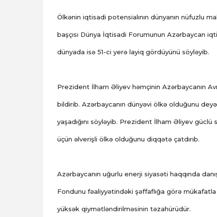
Ölkənin iqtisadi potensialının dünyanın nüfuzlu mal
başçısı Dünya İqtisadi Forumunun Azərbaycan iqti
dünyada isə 51-ci yerə layiq gördüyünü söyləyib.
Prezident İlham Əliyev həmçinin Azərbaycanın Avrop
bildirib. Azərbaycanın dünyəvi ölkə olduğunu deyən
yaşadığını söyləyib. Prezident İlham Əliyev güclü 
üçün əlverişli ölkə olduğunu diqqətə çatdırıb.
Azərbaycanın uğurlu enerji siyasəti haqqında danı
Fondunu fəaliyyətindəki şəffaflığa görə mükafatla 
yüksək qiymətləndirilməsinin təzahürüdür.