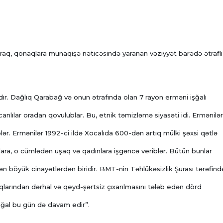
aq, qonaqlara münaqişə nəticəsində yaranan vəziyyət barədə ətraflı
dadır. Dağlıq Qarabağ və onun ətrafında olan 7 rayon erməni işğalı
nlılar oradan qovulublar. Bu, etnik təmizləmə siyasəti idi. Ermənilər
lər. Ermənilər 1992-ci ildə Xocalıda 600-dən artıq mülki şəxsi qətlə
ılara, o cümlədən uşaq və qadınlara işgəncə veriblər. Bütün bunlar
 ən böyük cinayətlərdən biridir. BMT-nin Təhlükəsizlik Şurası tərəfin
qlarından dərhal və qeyd-şərtsiz çıxarılmasını tələb edən dörd
şğal bu gün də davam edir”.