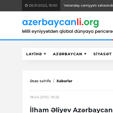
26.01.2022, 15:00
Vətəndaş cəmiyyəti sahəsində 
LAYİHƏ
AZƏRBAYCAN
SİYASƏT
Əsas səhifə
Xəbərlər
18.04.2010, 19:35
İlham Əliyev Azərbaycan