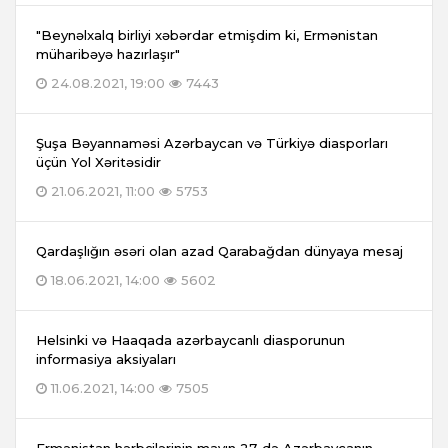
"Beynəlxalq birliyi xəbərdar etmişdim ki, Ermənistan
müharibəyə hazırlaşır"
24.08.2021, 19:00
7443
Şuşa Bəyannaməsi Azərbaycan və Türkiyə diasporları
üçün Yol Xəritəsidir
21.06.2021, 11:00
5753
Qardaşlığın əsəri olan azad Qarabağdan dünyaya mesaj
18.06.2021, 14:00
5602
Helsinki və Haaqada azərbaycanlı diasporunun
informasiya aksiyaları
11.06.2021, 14:00
7505