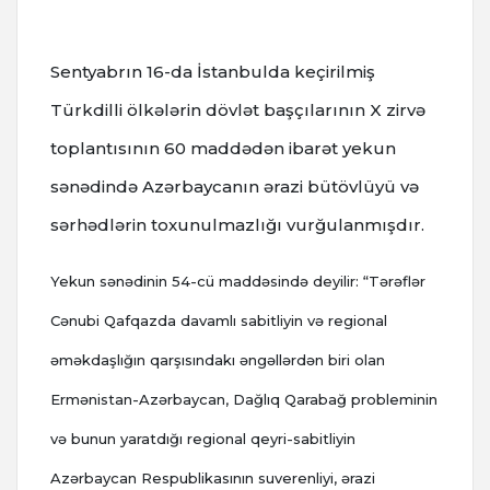
Sentyabrın 16-da İstanbulda keçirilmiş
Türkdilli ölkələrin dövlət başçılarının X zirvə
toplantısının 60 maddədən ibarət yekun
sənədində Azərbaycanın ərazi bütövlüyü və
sərhədlərin toxunulmazlığı vurğulanmışdır.
Yekun sənədinin 54-cü maddəsində deyilir: “Tərəflər
Cənubi Qafqazda davamlı sabitliyin və regional
əməkdaşlığın qarşısındakı əngəllərdən biri olan
Ermənistan-Azərbaycan, Dağlıq Qarabağ probleminin
və bunun yaratdığı regional qeyri-sabitliyin
Azərbaycan Respublikasının suverenliyi, ərazi