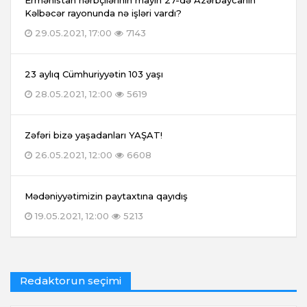
Ermənistan hərbçilərinin mayın 27-də Azərbaycanın
Kəlbəcər rayonunda nə işləri vardı?
29.05.2021, 17:00
7143
23 aylıq Cümhuriyyətin 103 yaşı
28.05.2021, 12:00
5619
Zəfəri bizə yaşadanları YAŞAT!
26.05.2021, 12:00
6608
Mədəniyyətimizin paytaxtına qayıdış
19.05.2021, 12:00
5213
Redaktorun seçimi