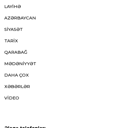
LAYİHƏ
AZƏRBAYCAN
SİYASƏT
TARİX
QARABAĞ
MƏDƏNİYYƏT
DAHA ÇOX
XƏBƏRLƏR
VİDEO