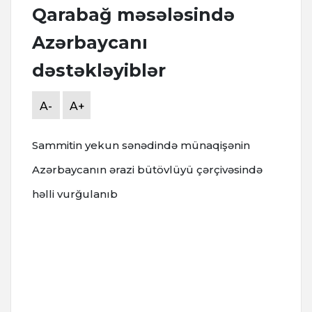
Qarabağ məsələsində
Azərbaycanı
dəstəkləyiblər
A-
A+
Sammitin yekun sənədində münaqişənin
Azərbaycanın ərazi bütövlüyü çərçivəsində
həlli vurğulanıb