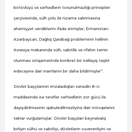
bötövlüyü və sərhədlərin toxunulmazlığı prinsipləri
çərçivəsində, sülh yolu ilə nizama salınmasına
əhəmiyyət verdiklərini ifadə etmişlər, Ermənistan-
Azərbaycan, Dağlıq Qarabağ probleminin həllinin
Avrasiya məkanında sülh, sabitlik və rifahın təmin
olunması istiqamətində konkret bir irəliləyiş təşkil
edəcəyinə dair inamlarını bir daha bildirmişlər”.
Dövlət başçılarının imzaladıqları sənədin 8-ci
maddəsində isə tərəflər sərhədlərin zor gücü ilə
dəyişdirilməsinin qəbuledilməzliyinə dair mövqelərini
təkrar vurğulamışlar. Dövlət başçıları beynəlxalq
birliyin sülhü və sabitliyi, dövlətlərin suverenliyini və