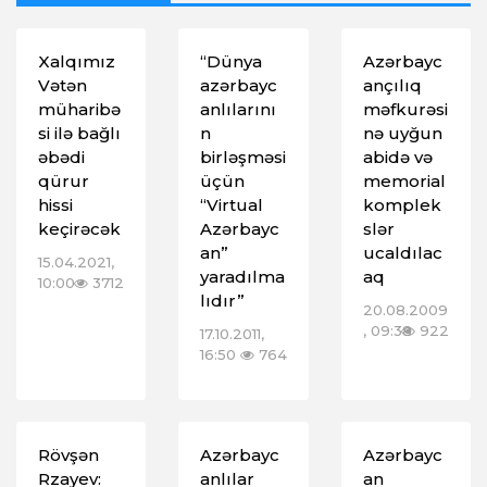
Xalqımız
“Dünya
Azərbayc
Vətən
azərbayc
ançılıq
müharibə
anlılarını
məfkurəsi
si ilə bağlı
n
nə uyğun
əbədi
birləşməsi
abidə və
qürur
üçün
memorial
hissi
“Virtual
komplek
keçirəcək
Azərbayc
slər
an”
ucaldılac
15.04.2021,
yaradılma
aq
10:00
3712
lıdır”
20.08.2009
, 09:38
922
17.10.2011,
16:50
764
Rövşən
Azərbayc
Azərbayc
Rzayev:
anlılar
an