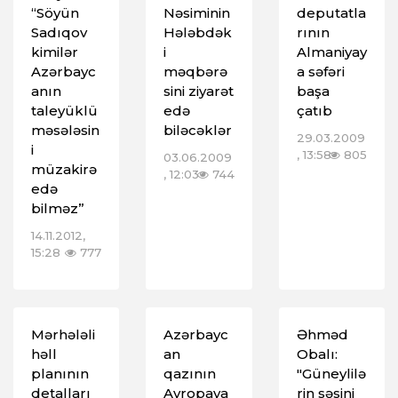
“Söyün
Nəsiminin
deputatla
Sadıqov
Hələbdək
rının
kimilər
i
Almaniyay
Azərbayc
məqbərə
a səfəri
anın
sini ziyarət
başa
taleyüklü
edə
çatıb
məsələsin
biləcəklər
29.03.2009
i
, 13:58
805
03.06.2009
müzakirə
, 12:03
744
edə
bilməz”
14.11.2012,
15:28
777
Mərhələli
Azərbayc
Əhməd
həll
an
Obalı:
planının
qazının
"Güneylilə
detalları
Avropaya
rin səsini