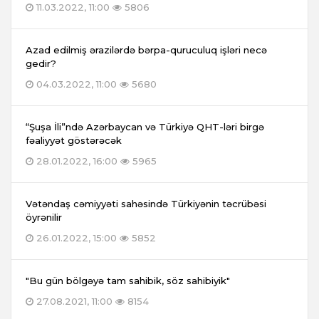
11.03.2022, 11:00
5806
Azad edilmiş ərazilərdə bərpa-quruculuq işləri necə
gedir?
04.03.2022, 11:00
5680
“Şuşa İli”ndə Azərbaycan və Türkiyə QHT-ləri birgə
fəaliyyət göstərəcək
28.01.2022, 16:00
5965
Vətəndaş cəmiyyəti sahəsində Türkiyənin təcrübəsi
öyrənilir
26.01.2022, 15:00
5852
"Bu gün bölgəyə tam sahibik, söz sahibiyik"
27.08.2021, 11:00
8154