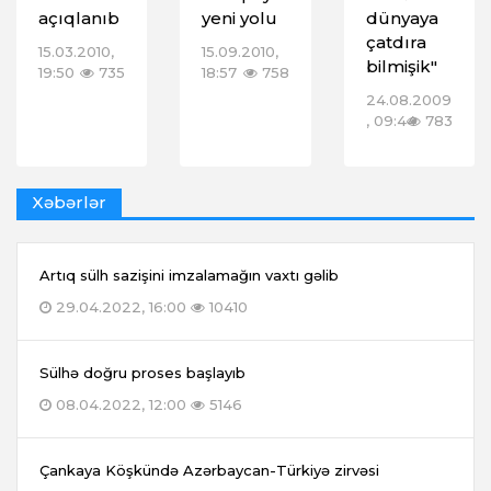
açıqlanıb
yeni yolu
dünyaya
çatdıra
15.03.2010,
15.09.2010,
bilmişik"
19:50
735
18:57
758
24.08.2009
, 09:44
783
Xəbərlər
Artıq sülh sazişini imzalamağın vaxtı gəlib
29.04.2022, 16:00
10410
Sülhə doğru proses başlayıb
08.04.2022, 12:00
5146
Çankaya Köşkündə Azərbaycan-Türkiyə zirvəsi