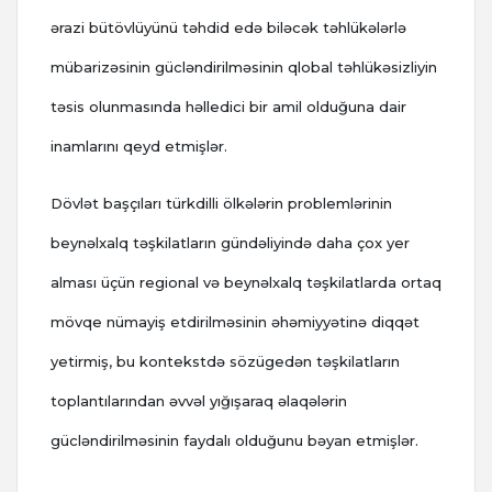
ərazi bütövlüyünü təhdid edə biləcək təhlükələrlə
mübarizəsinin gücləndirilməsinin qlobal təhlükəsizliyin
təsis olunmasında həlledici bir amil olduğuna dair
inamlarını qeyd etmişlər.
Dövlət başçıları türkdilli ölkələrin problemlərinin
beynəlxalq təşkilatların gündəliyində daha çox yer
alması üçün regional və beynəlxalq təşkilatlarda ortaq
mövqe nümayiş etdirilməsinin əhəmiyyətinə diqqət
yetirmiş, bu kontekstdə sözügedən təşkilatların
toplantılarından əvvəl yığışaraq əlaqələrin
gücləndirilməsinin faydalı olduğunu bəyan etmişlər.