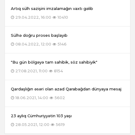
Artıq sülh sazişini imzalamağın vaxtı gəlib
29.04.2022, 16:00
10410
Sülhə doğru proses başlayıb
08.04.2022, 12:00
5146
"Bu gün bölgəyə tam sahibik, söz sahibiyik"
27.08.2021, 11:00
8154
Qardaşlığın əsəri olan azad Qarabağdan dünyaya mesaj
18.06.2021, 14:00
5602
23 aylıq Cümhuriyyətin 103 yaşı
28.05.2021, 12:00
5619