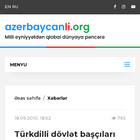
EN
RU
MENYU
Əsas səhifə
Xəbərlər
18.09.2010, 18:52
793
Türkdilli dövlət başçıları