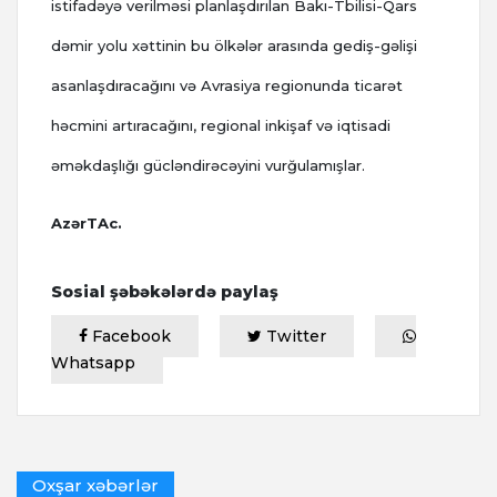
istifadəyə verilməsi planlaşdırılan Bakı-Tbilisi-Qars
dəmir yolu xəttinin bu ölkələr arasında gediş-gəlişi
asanlaşdıracağını və Avrasiya regionunda ticarət
həcmini artıracağını, regional inkişaf və iqtisadi
əməkdaşlığı gücləndirəcəyini vurğulamışlar.
AzərTAc.
Sosial şəbəkələrdə paylaş
Facebook
Twitter
Whatsapp
Oxşar xəbərlər