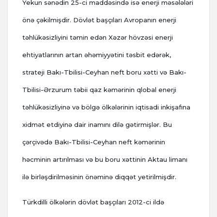
Yekun sənədin 25-ci maddəsində isə enerji məsələləri
önə çəkilmişdir. Dövlət başçıları Avropanın enerji
təhlükəsizliyini təmin edən Xəzər hövzəsi enerji
ehtiyatlarının artan əhəmiyyətini təsbit edərək,
strateji Bakı-Tbilisi-Ceyhan neft boru xətti və Bakı-
Tbilisi-Ərzurum təbii qaz kəmərinin qlobal enerji
təhlükəsizliyinə və bölgə ölkələrinin iqtisadi inkişafına
xidmət etdiyinə dair inamını dilə gətirmişlər. Bu
çərçivədə Bakı-Tbilisi-Ceyhan neft kəmərinin
həcminin artırılması və bu boru xəttinin Aktau limanı
ilə birləşdirilməsinin önəminə diqqət yetirilmişdir.
Türkdilli ölkələrin dövlət başçıları 2012-ci ildə