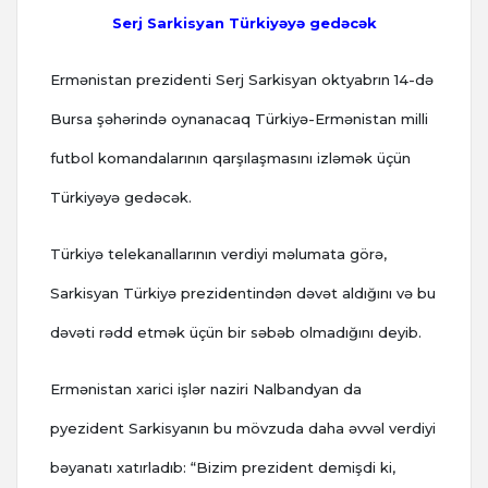
Serj Sarkisyan Türkiyəyə gedəcək
Ermənistan prezidenti Serj Sarkisyan oktyabrın 14-də
Bursa şəhərində oynanacaq Türkiyə-Ermənistan milli
futbol komandalarının qarşılaşmasını izləmək üçün
Türkiyəyə gedəcək.
Türkiyə telekanallarının verdiyi məlumata görə,
Sarkisyan Türkiyə prezidentindən dəvət aldığını və bu
dəvəti rədd etmək üçün bir səbəb olmadığını deyib.
Ermənistan xarici işlər naziri Nalbandyan da
pyezident Sarkisyanın bu mövzuda daha əvvəl verdiyi
bəyanatı xatırladıb: “Bizim prezident demişdi ki,