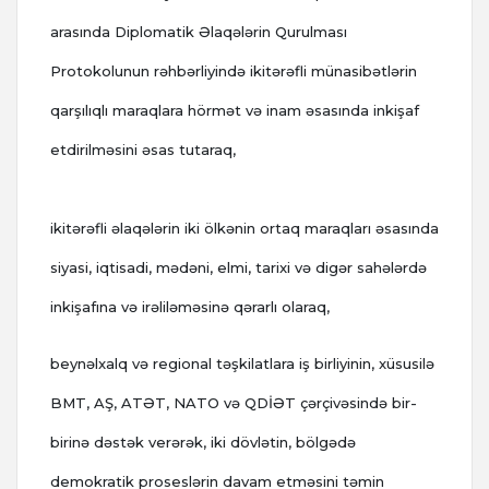
arasında Diplomatik Əlaqələrin Qurulması
Protokolunun rəhbərliyində ikitərəfli münasibətlərin
qarşılıqlı maraqlara hörmət və inam əsasında inkişaf
etdirilməsini əsas tutaraq,
ikitərəfli əlaqələrin iki ölkənin ortaq maraqları əsasında
siyasi, iqtisadi, mədəni, elmi, tarixi və digər sahələrdə
inkişafına və irəliləməsinə qərarlı olaraq,
beynəlxalq və regional təşkilatlara iş birliyinin, xüsusilə
BMT, AŞ, ATƏT, NATO və QDİƏT çərçivəsində bir-
birinə dəstək verərək, iki dövlətin, bölgədə
demokratik proseslərin davam etməsini təmin