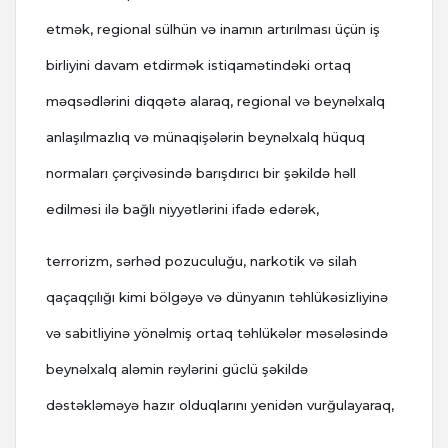
etmək, regional sülhün və inamın artırılması üçün iş
birliyini davam etdirmək istiqamətindəki ortaq
məqsədlərini diqqətə alaraq, regional və beynəlxalq
anlaşılmazlıq və münaqişələrin beynəlxalq hüquq
normaları çərçivəsində barışdırıcı bir şəkildə həll
edilməsi ilə bağlı niyyətlərini ifadə edərək,
terrorizm, sərhəd pozuculuğu, narkotik və silah
qaçaqçılığı kimi bölgəyə və dünyanın təhlükəsizliyinə
və sabitliyinə yönəlmiş ortaq təhlükələr məsələsində
beynəlxalq aləmin rəylərini güclü şəkildə
dəstəkləməyə hazır olduqlarını yenidən vurğulayaraq,