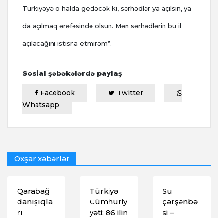
Türkiyəyə o halda gedəcək ki, sərhədlər ya açılsın, ya
da açılmaq ərəfəsində olsun. Mən sərhədlərin bu il
açılacağını istisna etmirəm”.
Sosial şəbəkələrdə paylaş
Facebook
Twitter
Whatsapp
Oxşar xəbərlər
Qarabağ
Türkiyə
Su
danışıqla
Cümhuriy
çərşənbə
rı
yəti: 86 ilin
si –