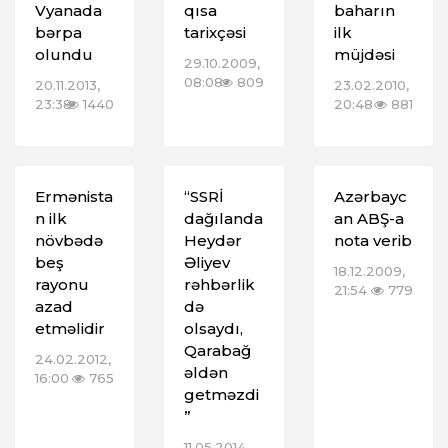
Vyanada
qısa
baharın
bərpa
tarixçəsi
ilk
olundu
müjdəsi
29.10.2009,
08:08
809
20.11.2013,
23.02.2010,
23:38
1440
20:48
881
Ermənista
“SSRİ
Azərbayc
n ilk
dağılanda
an ABŞ-a
növbədə
Heydər
nota verib
beş
Əliyev
18.12.2009,
rayonu
rəhbərlik
21:54
779
azad
də
etməlidir
olsaydı,
Qarabağ
24.02.2012,
əldən
16:00
765
getməzdi
”
11.05.2014,