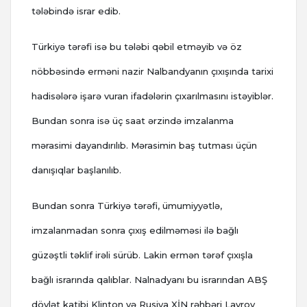
tələbində israr edib.
Türkiyə tərəfi isə bu tələbi qəbil etməyib və öz
nöbbəsində erməni nazir Nalbandyanın çıxışında tarixi
hadisələrə işarə vuran ifadələrin çıxarılmasını istəyiblər.
Bundan sonra isə üç saat ərzində imzalanma
mərasimi dayandırılıb. Mərasimin baş tutması üçün
danışıqlar başlanılıb.
Bundan sonra Türkiyə tərəfi, ümumiyyətlə,
imzalanmadan sonra çıxış edilməməsi ilə bağlı
güzəştli təklif irəli sürüb. Lakin ermən tərəf çıxışla
bağlı israrında qalıblar. Nalnadyanı bu israrından ABŞ
dövlət katibi Klinton və Rusiya XİN rəhbəri Lavrov