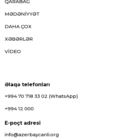
QARABAĞ
MƏDƏNİYYƏT
DAHA ÇOX
XƏBƏRLƏR
VİDEO
Əlaqə telefonları
+994 70 718 33 02 (WhatsApp)
+994 12 000
E-poçt adresi
info@azerbaycanli.org