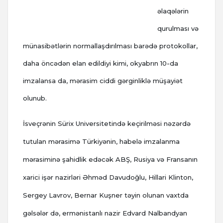
əlaqələrin
qurulması və
münasibətlərin normallaşdırılması barədə protokollar,
daha öncədən elan edildiyi kimi, okyabrın 10-da
imzalansa da, mərasim ciddi gərginliklə müşayiət
olunub.
İsveçrənin Sürix Universitetində keçirilməsi nəzərdə
tutulan mərasimə Türkiyənin, habelə imzalanma
mərasiminə şahidlik edəcək ABŞ, Rusiya və Fransanın
xarici işər nazirləri Əhməd Davudoğlu, Hillari Klinton,
Sergey Lavrov, Bernar Kuşner təyin olunan vaxtda
gəlsələr də, ermənistanlı nazir Edvard Nalbandyan