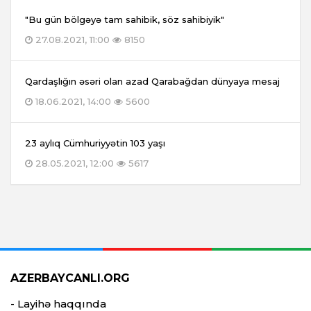
"Bu gün bölgəyə tam sahibik, söz sahibiyik"
27.08.2021, 11:00
8150
Qardaşlığın əsəri olan azad Qarabağdan dünyaya mesaj
18.06.2021, 14:00
5600
23 aylıq Cümhuriyyətin 103 yaşı
28.05.2021, 12:00
5617
AZERBAYCANLI.ORG
- Layihə haqqında