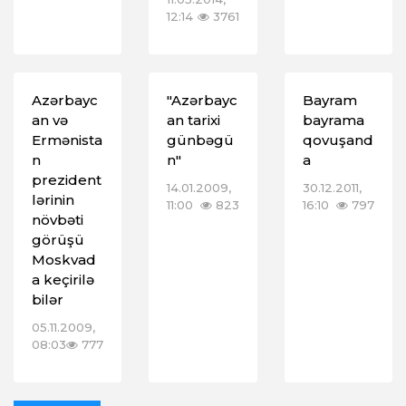
12:14
3761
Azərbayc
"Azərbayc
Bayram
an və
an tarixi
bayrama
Ermənista
günbəgü
qovuşand
n
n"
a
prezident
14.01.2009,
30.12.2011,
lərinin
11:00
823
16:10
797
növbəti
görüşü
Moskvad
a keçirilə
bilər
05.11.2009,
08:03
777