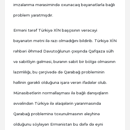
imzalanma mərasimində oxunacaq bəyanatlarla bağlı
problem yaratmışdır.
Erməni tərəf Türkiyə XİN başçısının verəcəyi
bəyanatın mətni ilə razı olmadığını bildirib.
Türkiyə XİN
rəhbəri Əhməd Davutoğlunun çıxışında Qafqaza sülh
və sabitliyin gəlməsi, buranın sabit bir bölgə olmasının
lazımlılığı, bu çərçivədə də Qarabağ probleminin
həllinin gərəkli olduğuna işarə verən ifadələr olub.
Münasibətlərin normallaşması ilə bağlı danışıqların
əvvəlindən Türkiyə ilə əlaqələrin yaranmasında
Qarabağ probleminə toxunulmasının əleyhinə
olduğunu söyləyən Ermənistan bu dəfə də eyni