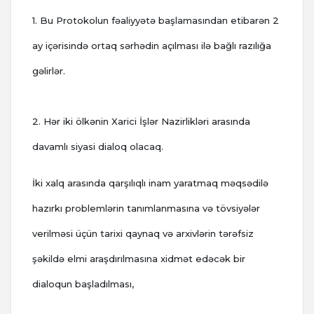
1. Bu Protokolun fəaliyyətə başlamasından etibarən 2
ay içərisində ortaq sərhədin açılması ilə bağlı razılığa
gəlirlər.
2. Hər iki ölkənin Xarici İşlər Nazirlikləri arasında
davamlı siyasi dialoq olacaq.
İki xalq arasında qarşılıqlı inam yaratmaq məqsədilə
hazırkı problemlərin tanımlanmasına və tövsiyələr
verilməsi üçün tarixi qaynaq və arxivlərin tərəfsiz
şəkildə elmi araşdırılmasına xidmət edəcək bir
dialoqun başladılması,