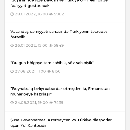
“Şuşa İli”ndə Azərbaycan və Türkiyə QHT-ləri birgə
fəaliyyət göstərəcək
28.01.2022, 16:00
5962
Vətəndaş cəmiyyəti sahəsində Türkiyənin təcrübəsi
öyrənilir
26.01.2022, 15:00
5849
"Bu gün bölgəyə tam sahibik, söz sahibiyik"
27.08.2021, 11:00
8150
"Beynəlxalq birliyi xəbərdar etmişdim ki, Ermənistan
müharibəyə hazırlaşır"
24.08.2021, 19:00
7439
Şuşa Bəyannaməsi Azərbaycan və Türkiyə diasporları
üçün Yol Xəritəsidir