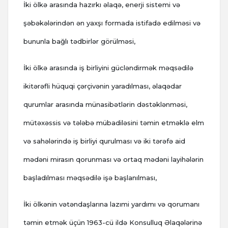
İki ölkə arasında hazırkı əlaqə, enerji sistemi və
şəbəkələrindən ən yaxşı formada istifadə edilməsi və
bununla bağlı tədbirlər görülməsi,
İki ölkə arasında iş birliyini gücləndirmək məqsədilə
ikitərəfli hüquqi çərçivənin yaradılması, əlaqədar
qurumlar arasında münasibətlərin dəstəklənməsi,
mütəxəssis və tələbə mübadiləsini təmin etməklə elm
və sahələrində iş birliyi qurulması və iki tərəfə aid
mədəni mirasın qorunması və ortaq mədəni layihələrin
başladılması məqsədilə işə başlanılması,
İki ölkənin vətəndaşlarına lazımi yardımı və qorumanı
təmin etmək üçün 1963-cü ildə Konsulluq Əlaqələrinə