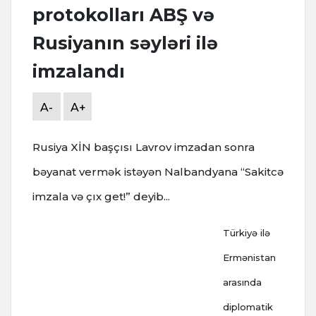
protokolları ABŞ və
Rusiyanın səyləri ilə
imzalandı
A-
A+
Rusiya XİN başçısı Lavrov imzadan sonra
bəyanat vermək istəyən Nalbandyana “Sakitcə
imzala və çıx get!” deyib...
Türkiyə ilə
Ermənistan
arasında
diplomatik