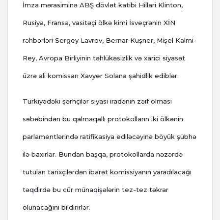
İmza mərasiminə ABŞ dövlət katibi Hillari Klinton,
Rusiya, Fransa, vasitəçi ölkə kimi İsveçrənin XİN
rəhbərləri Sergey Lavrov, Bernar Kuşner, Mişel Kalmi-
Rey, Avropa Birliyinin təhlükəsizlik və xarici siyasət
üzrə ali komissarı Xavyer Solana şahidlik ediblər.
Türkiyədəki şərhçilər siyasi iradənin zəif olması
səbəbindən bu qalmaqallı protokolların iki ölkənin
parlamentlərində ratifikasiya ediləcəyinə böyük şübhə
ilə baxırlar. Bundan başqa, protokollarda nəzərdə
tutulan tarixçilərdən ibarət komissiyanın yaradılacağı
təqdirdə bu cür münaqişələrin tez-tez təkrar
olunacağını bildirirlər.