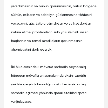
yaradılmasının və bunun qorunmasının, bütün bölgədə
sülhün, etibarın və sabitliyin güclənməsinə töhfəsini
verəcəyini, güc tətbiq etməkdən və ya hədələrdən
imtina etmə, problemlərin sülh yolu ilə həlli, insan
haqlarının və təməl azadlıqların qorunmasının
əhəmiyyətini dərk edərək,
İki ölkə arasındakı mövcud sərhədin beynəlxalq
hüququn müvafiq anlaşmalarında əksini tapdığı
şəkildə qarşılıqlı tanındığını qəbul edərək, ortaq
sərhədin açılması yönündə qəbul etdikləri qərarı
vurğulayaraq,