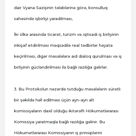
dair Vyana Sazişinin tələblərinə görə, konsulluq
sahəsində işbirliyi yaradılması,
İki ölkə arasında ticarət, turizm və iqtisadi iş birliyinin
inkişaf etdirilməsi məqsədilə real tədbirlər həyata
keçirilməsi, digər məsələlərə aid dialoq qurulması və iş
birliyinin gücləndirilməsi ilə bağlı razılığa gəlirlər.
3. Bu Protokolun nəzərdə tutduğu məsələlərin sürətli
bir şəkildə həll edilməsi üçün ayrı-ayrı alt
komissiyaların daxil olduğu ikitərəfli Hökumətlərarası
Komissiya yaratmaqla bağlı razılığa gəlinir. Bu
Hökumətlərarası Komissiyanın iş prinsiplərini