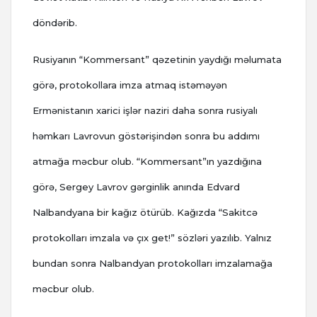
döndərib.
Rusiyanın “Kommersant” qəzetinin yaydığı məlumata
görə, protokollara imza atmaq istəməyən
Ermənistanın xarici işlər naziri daha sonra rusiyalı
həmkarı Lavrovun göstərişindən sonra bu addımı
atmağa məcbur olub. “Kommersant”ın yazdığına
görə, Sergey Lavrov gərginlik anında Edvard
Nalbandyana bir kağız ötürüb. Kağızda “Sakitcə
protokolları imzala və çıx get!” sözləri yazılıb. Yalnız
bundan sonra Nalbandyan protokolları imzalamağa
məcbur olub.