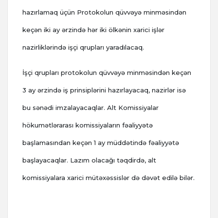
hazırlamaq üçün Protokolun qüvvəyə minməsindən
keçən iki ay ərzində hər iki ölkənin xarici işlər
nazirliklərində işçi qrupları yaradılacaq.
İşçi qrupları protokolun qüvvəyə minməsindən keçən
3 ay ərzində iş prinsiplərini hazırlayacaq, nazirlər isə
bu sənədi imzalayacaqlar. Alt Komissiyalar
hökumətlərarası komissiyaların fəaliyyətə
başlamasından keçən 1 ay müddətində fəaliyyətə
başlayacaqlar. Lazım olacağı təqdirdə, alt
komissiyalara xarici mütəxəssislər də dəvət edilə bilər.