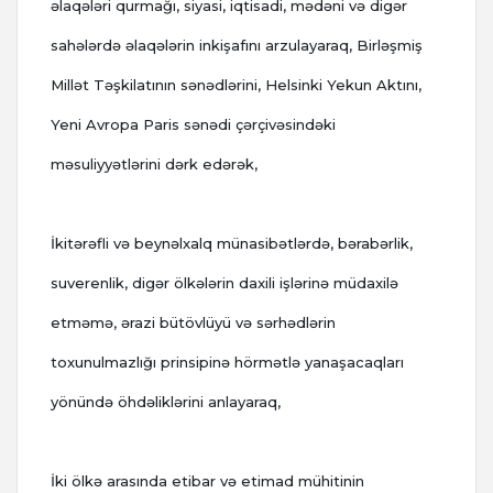
əlaqələri qurmağı, siyasi, iqtisadi, mədəni və digər
sahələrdə əlaqələrin inkişafını arzulayaraq, Birləşmiş
Millət Təşkilatının sənədlərini, Helsinki Yekun Aktını,
Yeni Avropa Paris sənədi çərçivəsindəki
məsuliyyətlərini dərk edərək,
İkitərəfli və beynəlxalq münasibətlərdə, bərabərlik,
suverenlik, digər ölkələrin daxili işlərinə müdaxilə
etməmə, ərazi bütövlüyü və sərhədlərin
toxunulmazlığı prinsipinə hörmətlə yanaşacaqları
yönündə öhdəliklərini anlayaraq,
İki ölkə arasında etibar və etimad mühitinin