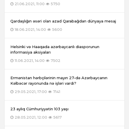
21.06.2021, 11:00
5750
Qardaşlığın əsəri olan azad Qarabağdan dünyaya mesaj
18.06.2021, 14:00
5600
Helsinki və Haaqada azərbaycanlı diasporunun
informasiya aksiyaları
11.06.2021, 14:00
7502
Ermənistan hərbçilərinin mayın 27-də Azərbaycanın
Kəlbəcər rayonunda nə işləri vardı?
29.05.2021, 17:00
7141
23 aylıq Cümhuriyyətin 103 yaşı
28.05.2021, 12:00
5617