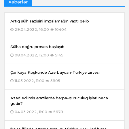
Xəbərlər
Artıq sülh sazişini imzalamağın vaxtı gəlib
29.04.2022, 16:00
10404
Sülhə doğru proses başlayıb
08.04.2022, 12:00
5145
Çankaya Köşkündə Azərbaycan-Türkiyə zirvəsi
11.03.2022, 11:00
5805
Azad edilmiş ərazilərdə bərpa-quruculuq işləri necə
gedir?
04.03.2022, 11:00
5678