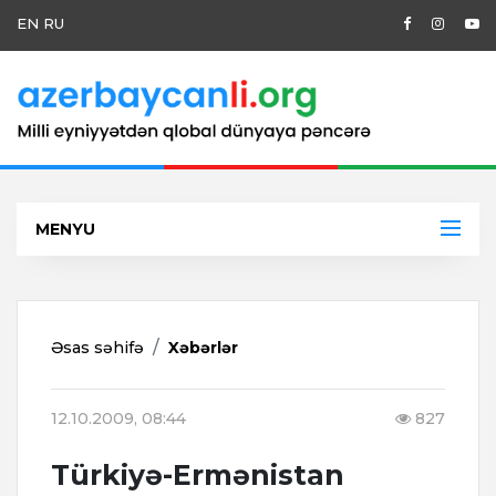
EN
RU
MENYU
Əsas səhifə
Xəbərlər
12.10.2009, 08:44
827
Türkiyə-Ermənistan