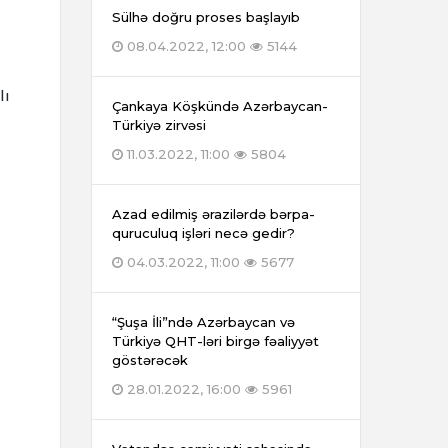
Sülhə doğru proses başlayıb
08.04.2022, 12:00
5144
lı
Çankaya Köşkündə Azərbaycan-
Türkiyə zirvəsi
11.03.2022, 11:00
5804
Azad edilmiş ərazilərdə bərpa-
quruculuq işləri necə gedir?
04.03.2022, 11:00
5677
“Şuşa İli”ndə Azərbaycan və
Türkiyə QHT-ləri birgə fəaliyyət
göstərəcək
28.01.2022, 16:00
5961