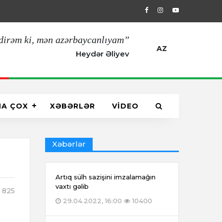
29.04.2022, 16:00
Artıq sülh sazişin
dirəm ki, mən azərbaycanlıyam”
AZ
Heydər Əliyev
HA ÇOX
XƏBƏRLƏR
VİDEO
Xəbərlər
Artıq sülh sazişini imzalamağın
vaxtı gəlib
825
29.04.2022, 16:00
10400