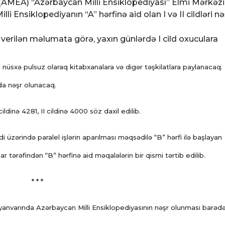
(AMEA) “Azərbaycan Milli Ensiklopediyası” Elmi Mərkəzi
lli Ensiklopediyanın “A” hərfinə aid olan I və II cildləri n
 verilən məlumata görə, yaxın günlərdə I cild oxuculara
 nüsxə pulsuz olaraq kitabxanalara və digər təşkilatlara paylanacaq.
da nəşr olunacaq.
ildinə 4281, II cildinə 4000 söz daxil edilib.
di üzərində paralel işlərin aparılması məqsədilə “B” hərfi ilə başlayan
r tərəfindən “B” hərfinə aid məqalələrin bir qismi tərtib edilib.
* * *
n yanvarında Azərbaycan Milli Ensiklopediyasının nəşr olunması barəd