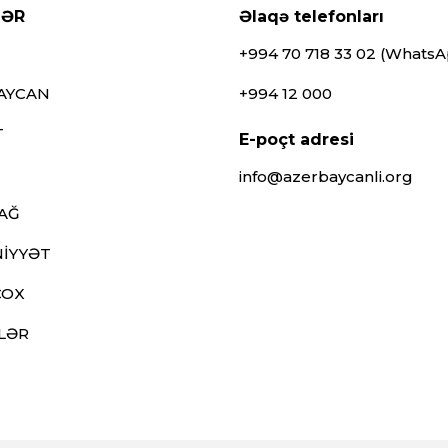
LƏR
Əlaqə telefonları
+994 70 718 33 02 (Whats
AYCAN
+994 12 000
T
E-poçt adresi
info@azerbaycanli.org
AĞ
İYYƏT
ÇOX
LƏR