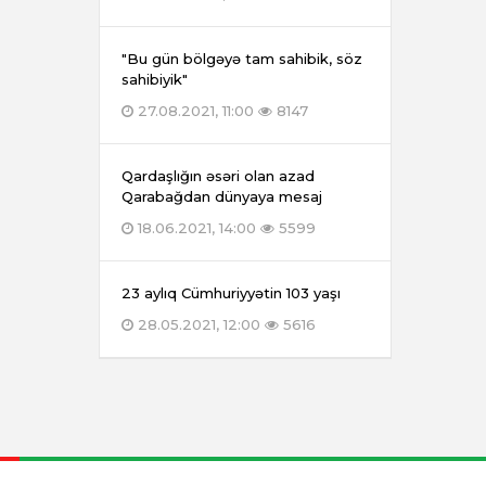
"Bu gün bölgəyə tam sahibik, söz
sahibiyik"
27.08.2021, 11:00
8147
Qardaşlığın əsəri olan azad
Qarabağdan dünyaya mesaj
18.06.2021, 14:00
5599
23 aylıq Cümhuriyyətin 103 yaşı
28.05.2021, 12:00
5616