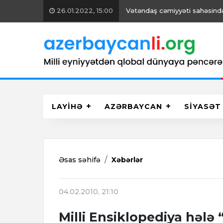
26.01.2022, 15:00
Vətəndaş cəmiyyəti sahəsində 
LAYİHƏ
AZƏRBAYCAN
SİYASƏT
Əsas səhifə
Xəbərlər
04.02.2010, 21:10
Milli Ensiklopediya hələ 