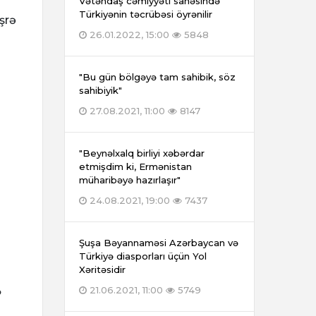
Vətəndaş cəmiyyəti sahəsində
Türkiyənin təcrübəsi öyrənilir
əşrə
26.01.2022, 15:00
5848
"Bu gün bölgəyə tam sahibik, söz
sahibiyik"
27.08.2021, 11:00
8147
"Beynəlxalq birliyi xəbərdar
etmişdim ki, Ermənistan
müharibəyə hazırlaşır"
24.08.2021, 19:00
7437
Şuşa Bəyannaməsi Azərbaycan və
Türkiyə diasporları üçün Yol
Xəritəsidir
21.06.2021, 11:00
5749
ə