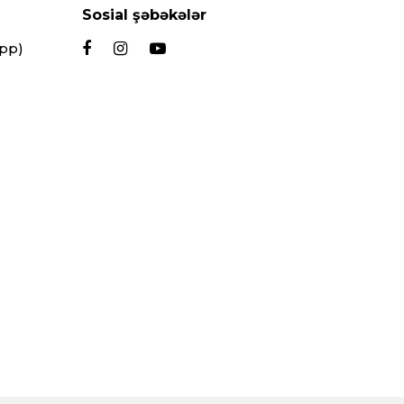
Sosial şəbəkələr
App)