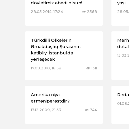
dövlətimiz əbədi olsun!
yaşı
28.05.2014, 17:24
2568
28.05.
Türkdilli Ölkələrin
Mərhə
Əməkdaşlıq Şurasının
detal
katibliyi İstanbulda
15.03.
yerləşəcək
17.09.2010, 18:58
1311
Amerika niyə
Reda
ermənipərəstdir?
01.08.
17.12.2009, 21:53
744