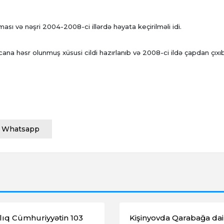
ası və nəşri 2004-2008-ci illərdə həyata keçirilməli idi.
ana həsr olunmuş xüsusi cildi hazırlanıb və 2008-ci ildə çapdan çıxıb
Whatsapp
lıq Cümhuriyyətin 103
Kişinyovda Qarabağa dai