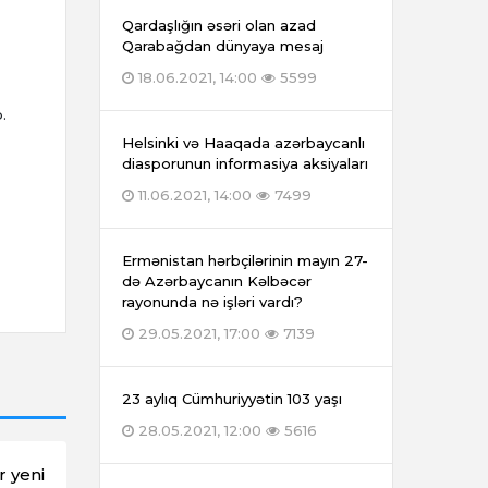
Qardaşlığın əsəri olan azad
Qarabağdan dünyaya mesaj
18.06.2021, 14:00
5599
.
Helsinki və Haaqada azərbaycanlı
diasporunun informasiya aksiyaları
11.06.2021, 14:00
7499
Ermənistan hərbçilərinin mayın 27-
də Azərbaycanın Kəlbəcər
rayonunda nə işləri vardı?
29.05.2021, 17:00
7139
23 aylıq Cümhuriyyətin 103 yaşı
28.05.2021, 12:00
5616
r yeni