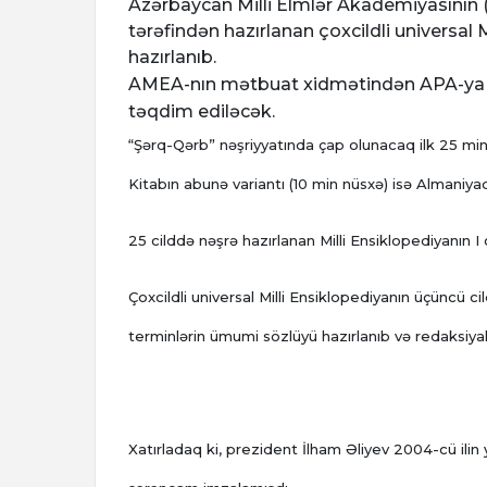
Azərbaycan Milli Elmlər Akademiyasının 
tərəfindən hazırlanan çoxcildli universal Mi
hazırlanıb.
AMEA-nın mətbuat xidmətindən APA
-ya
təqdim ediləcək.
“Şərq-Qərb” nəşriyyatında çap olunacaq ilk 25 min
Kitabın abunə variantı (10 min nüsxə) isə Almaniya
25 cilddə nəşrə hazırlanan Milli Ensiklopediyanın I c
Çoxcildli universal Milli Ensiklopediyanın üçüncü cil
terminlərin ümumi sözlüyü hazırlanıb və redaksiyala
Xatırladaq ki, prezident İlham Əliyev 2004-cü ili