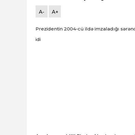
A-
A+
Prezidentin 2004-cü ildə imzaladığı sərən
idi