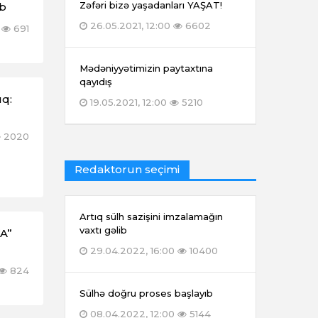
Zəfəri bizə yaşadanları YAŞAT!
ub
26.05.2021, 12:00
6602
691
Mədəniyyətimizin paytaxtına
qayıdış
ıq:
19.05.2021, 12:00
5210
2020
Redaktorun seçimi
Artıq sülh sazişini imzalamağın
vaxtı gəlib
“A”
29.04.2022, 16:00
10400
824
Sülhə doğru proses başlayıb
08.04.2022, 12:00
5144