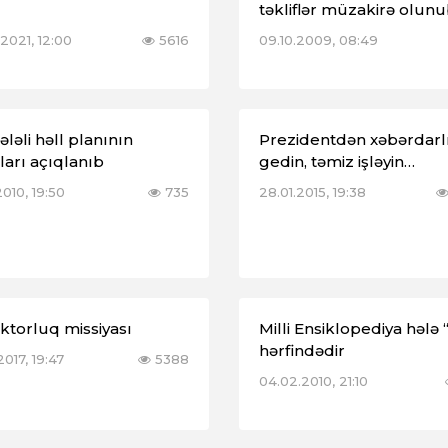
təkliflər müzakirə olun
2021, 12:00
5616
09.10.2009, 08:49
ləli həll planının
Prezidentdən xəbərdarl
ları açıqlanıb
gedin, təmiz işləyin…
2010, 19:50
735
28.01.2015, 19:38
ktorluq missiyası
Milli Ensiklopediya hələ 
hərfindədir
2017, 19:47
5388
04.02.2010, 21:10