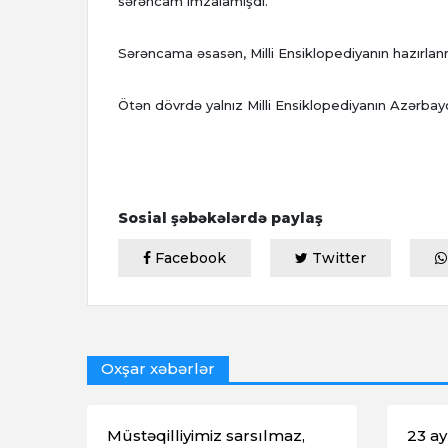
sərəncam imzalamışdı.
Sərəncama əsasən, Milli Ensiklopediyanın hazırlanm
Ötən dövrdə yalnız Milli Ensiklopediyanın Azərbayc
Sosial şəbəkələrdə paylaş
Facebook
Twitter
Oxşar xəbərlər
Müstəqilliyimiz sarsılmaz,
23 ay