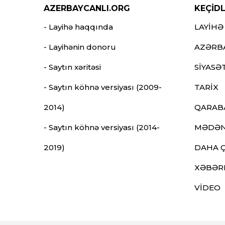
AZERBAYCANLI.ORG
KEÇİD
- Layihə haqqında
LAYİHƏ
- Layihənin donoru
AZƏRB
- Saytın xəritəsi
SİYASƏ
- Saytın köhnə versiyası (2009-
TARİX
2014)
QARAB
- Saytın köhnə versiyası (2014-
MƏDƏN
2019)
DAHA 
XƏBƏR
VİDEO