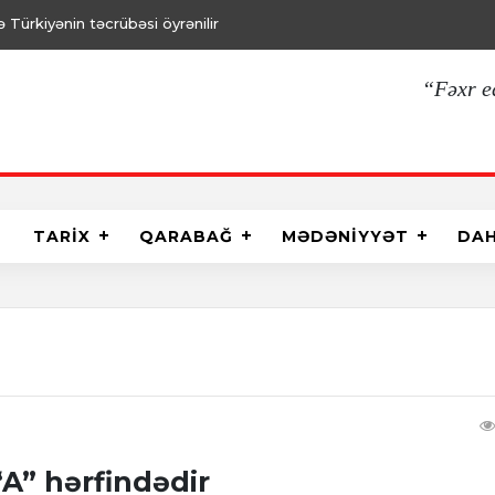
Türkiyənin təcrübəsi öyrənilir
“Fəxr e
TARİX
QARABAĞ
MƏDƏNİYYƏT
DA
“A” hərfindədir